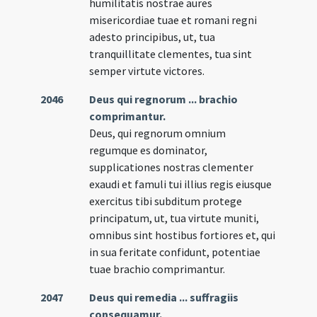
humilitatis nostrae aures
misericordiae tuae et romani regni
adesto principibus, ut, tua
tranquillitate clementes, tua sint
semper virtute victores.
2046
Deus qui regnorum ... brachio
comprimantur.
Deus, qui regnorum omnium
regumque es dominator,
supplicationes nostras clementer
exaudi et famuli tui illius regis eiusque
exercitus tibi subditum protege
principatum, ut, tua virtute muniti,
omnibus sint hostibus fortiores et, qui
in sua feritate confidunt, potentiae
tuae brachio comprimantur.
2047
Deus qui remedia ... suffragiis
consequamur.