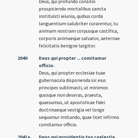
Deus, qui profundo consilio
prospiciendo mortalibus sancta
instituisti ieiunia, quibus corda
languentium salubriter curarentur, tu
animam nostram corpusque castifica,
corporis animaeque salvator, aeternae
felicitatis benigne largitor.
2040
Deus qui propter ... comitamur
officio.
Deus, qui propter ecclesiae tuae
gubernacula disponenda sic eius
principes sublimasti, ut minimos
quosque non deseras, praesta,
quaesumus, ut apostolicae fidei
doctrinaeque vestigia vel longe
sequamur imitando, quae licet infirmo
comitamur officio.
2041a
Deus qui providentia tua caelestia