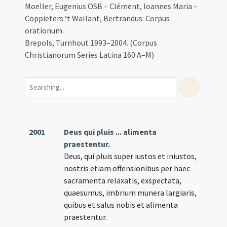
Moeller, Eugenius OSB – Clément, Ioannes Maria –
Coppieters ‘t Wallant, Bertrandus: Corpus
orationum.
Brepols, Turnhout 1993–2004. (Corpus
Christianorum Series Latina 160 A–M)
2001
Deus qui pluis ... alimenta
praestentur.
Deus, qui pluis super iustos et iniustos,
nostris etiam offensionibus per haec
sacramenta relaxatis, exspectata,
quaesumus, imbrium munera largiaris,
quibus et salus nobis et alimenta
praestentur.