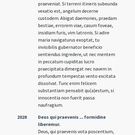
praeveniat. Si terreni itineris subeunda
vexatio est, angelum decerne
custodem. Abigat daemones, praedam
bestiae, errorem viae, casum foveae,
insidiam furis, vim latronis. Si adire
maria navigaturus exoptat, tu
invisibilis gubernator beneficio
sentiendus ingredere, ut nec mentem
in peccatum cupiditas lucro
praecipitata dimergat nec navem in
profundum tempestas vento excitata
dissolvat. Tunc enim felicem
substantiam pensabit qu(a)estum, si
innocentia non fuerit passa
naufragium.
2028
Deus qui praevenis ... formidine
liberemur.
Deus, qui praevenis vota poscentium,