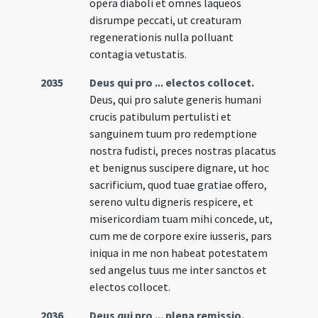
opera diaboli et omnes laqueos
disrumpe peccati, ut creaturam
regenerationis nulla polluant
contagia vetustatis.
2035
Deus qui pro ... electos collocet.
Deus, qui pro salute generis humani
crucis patibulum pertulisti et
sanguinem tuum pro redemptione
nostra fudisti, preces nostras placatus
et benignus suscipere dignare, ut hoc
sacrificium, quod tuae gratiae offero,
sereno vultu digneris respicere, et
misericordiam tuam mihi concede, ut,
cum me de corpore exire iusseris, pars
iniqua in me non habeat potestatem
sed angelus tuus me inter sanctos et
electos collocet.
2036
Deus qui pro ... plena remissio.