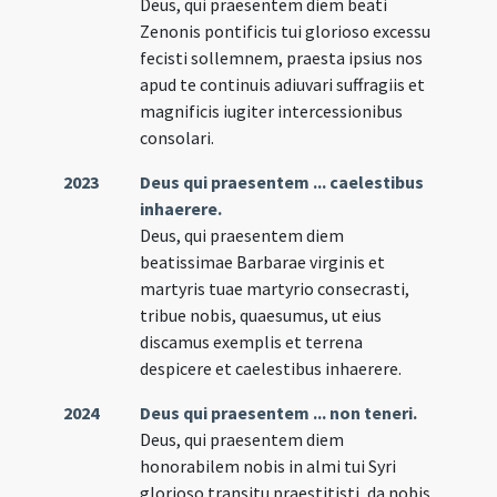
Deus, qui praesentem diem beati
Zenonis pontificis tui glorioso excessu
fecisti sollemnem, praesta ipsius nos
apud te continuis adiuvari suffragiis et
magnificis iugiter intercessionibus
consolari.
2023
Deus qui praesentem ... caelestibus
inhaerere.
Deus, qui praesentem diem
beatissimae Barbarae virginis et
martyris tuae martyrio consecrasti,
tribue nobis, quaesumus, ut eius
discamus exemplis et terrena
despicere et caelestibus inhaerere.
2024
Deus qui praesentem ... non teneri.
Deus, qui praesentem diem
honorabilem nobis in almi tui Syri
glorioso transitu praestitisti, da nobis