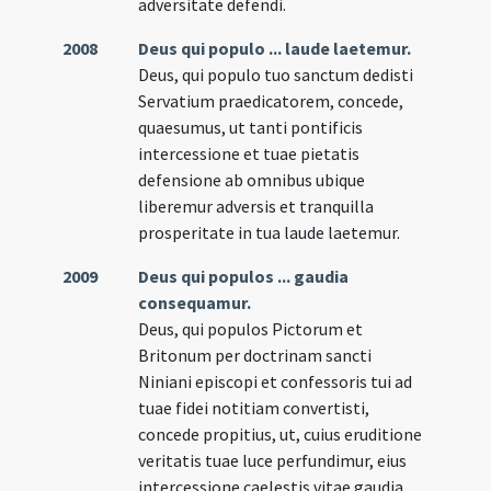
adversitate defendi.
2008
Deus qui populo ... laude laetemur.
Deus, qui populo tuo sanctum dedisti
Servatium praedicatorem, concede,
quaesumus, ut tanti pontificis
intercessione et tuae pietatis
defensione ab omnibus ubique
liberemur adversis et tranquilla
prosperitate in tua laude laetemur.
2009
Deus qui populos ... gaudia
consequamur.
Deus, qui populos Pictorum et
Britonum per doctrinam sancti
Niniani episcopi et confessoris tui ad
tuae fidei notitiam convertisti,
concede propitius, ut, cuius eruditione
veritatis tuae luce perfundimur, eius
intercessione caelestis vitae gaudia