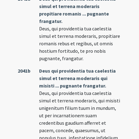
simul et terrena moderaris
propitiare romanis ... pugnante
frangatur.
Deus, qui providentia tua caelestia
simul et terrena moderaris, propitiare
romanis rebus et regibus, ut omnis
hostium fortitudo, te pro nobis
pugnante, frangatur.
2041b
Deus qui providentia tua caelestia
simul et terrena moderaris qui
misisti ... pugnante frangatur.
Deus, qui providentia tua caelestia
simul et terrena moderaris, qui misisti
unigenitum filium tuum in mundum,
ut per incarnationem suam
credentibus gaudium afferret et
pacem, concede, quaesumus, ut
populus tuus, infestatione infidelium