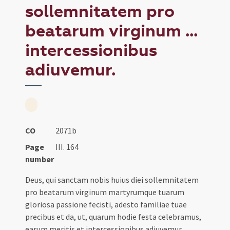
sollemnitatem pro
beatarum virginum ...
intercessionibus
adiuvemur.
CO
2071b
Page
III. 164
number
Deus, qui sanctam nobis huius diei sollemnitatem
pro beatarum virginum martyrumque tuarum
gloriosa passione fecisti, adesto familiae tuae
precibus et da, ut, quarum hodie festa celebramus,
earum meritis et intercessionibus adiuvemur.