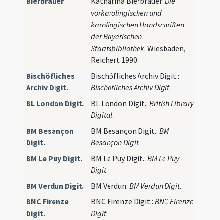
Bierbrauer
Katharina Bierbrauer:
Die
vorkarolingischen und
karolingischen Handschriften
der Bayerischen
Staatsbibliothek
. Wiesbaden,
Reichert 1990.
Bischöfliches
Bischöfliches Archiv Digit.:
Archiv Digit.
Bischöfliches Archiv Digit
.
BL London Digit.
BL London Digit.:
British Library
Digital
.
BM Besançon
BM Besançon Digit.:
BM
Digit.
Besançon Digit
.
BM Le Puy Digit.
BM Le Puy Digit.:
BM Le Puy
Digit
.
BM Verdun Digit.
BM Verdun:
BM Verdun Digit
.
BNC Firenze
BNC Firenze Digit.:
BNC Firenze
Digit.
Digit
.