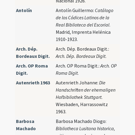
Nacional 1926.
Antolín
Antolín Guillermo:
Catálogo
de los Códices Latinos de la
Real Biblioteca del Escorial
.
Madrid, Imprenta Helénica
1910-1923.
Arch. Dép.
Arch. Dép. Bordeaux Digit.:
Bordeaux Digit.
Arch. Dép. Bordeaux Digit
.
Arch. OP Roma
Arch. OP Roma Digit.:
Arch. OP
Digit.
Roma Digit
.
Autenrieth 1963
Autenrieth Johanne:
Die
Handschriften der ehemaligen
Hofbibliothek Stuttgart
.
Wiesbaden, Harrassowitz
1963.
Barbosa
Barbosa Machado Diogo:
Machado
Bibliotheca Lusitana historica,