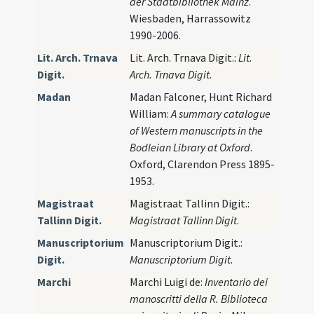
der Stadtbibliothek Mainz
.
Wiesbaden, Harrassowitz
1990-2006.
Lit. Arch. Trnava
Lit. Arch. Trnava Digit.:
Lit.
Digit.
Arch. Trnava Digit
.
Madan
Madan Falconer, Hunt Richard
William:
A summary catalogue
of Western manuscripts in the
Bodleian Library at Oxford
.
Oxford, Clarendon Press 1895-
1953.
Magistraat
Magistraat Tallinn Digit.:
Tallinn Digit.
Magistraat Tallinn Digit
.
Manuscriptorium
Manuscriptorium Digit.:
Digit.
Manuscriptorium Digit
.
Marchi
Marchi Luigi de:
Inventario dei
manoscritti della R. Biblioteca