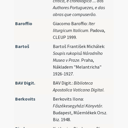
critica, e cronologica ... dos
Authores Portuguezes, e das
obras que compuserão
.
Baroffio
Giacomo Baroffio:
Iter
liturgicum Italicum
. Padova,
CLEUP 1999.
Bartoš
Bartoš František Michálek:
Soupis rukopisů Národního
Musea v Praze
. Praha,
Nákladem "Melantricha"
1926-1927.
BAV Digit.
BAV Digit.:
Biblioteca
Apostolica Vaticana Digital
.
Berkovits
Berkovits Ilona:
Főszékesegyházi Könyvtár
.
Budapest, Műemlékek Orsz.
Biz. 1948.