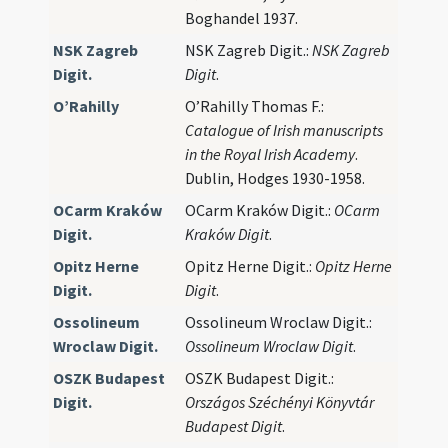
Boghandel 1937.
NSK Zagreb
NSK Zagreb Digit.:
NSK Zagreb
Digit.
Digit
.
O’Rahilly
O’Rahilly Thomas F.:
Catalogue of Irish manuscripts
in the Royal Irish Academy
.
Dublin, Hodges 1930-1958.
OCarm Kraków
OCarm Kraków Digit.:
OCarm
Digit.
Kraków Digit
.
Opitz Herne
Opitz Herne Digit.:
Opitz Herne
Digit.
Digit
.
Ossolineum
Ossolineum Wroclaw Digit.:
Wroclaw Digit.
Ossolineum Wroclaw Digit
.
OSZK Budapest
OSZK Budapest Digit.:
Digit.
Országos Széchényi Könyvtár
Budapest Digit
.