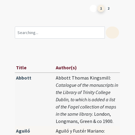
1
2
Title
Author(s)
Abbott
Abbott Thomas Kingsmill:
Catalogue of the manuscripts in
the Library of Trinity College
Dublin, to which is added a list
of the Fagel collection of maps
in the same library
. London,
Longmans, Green & co 1900.
Aguiló
Aguiló y Fustér Mariano: