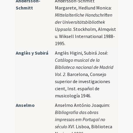
Andersson-
Andersson-Schmitt
Schmitt
Margarete, Hedlund Monica:
Mittelalterliche Handschriften
der Universitätsbibliothek
Uppsala
. Stockholm, Almqvist
u. Wiksell International 1988-
1995.
Anglès y Subirá
Anglès Higini, Subirá José:
Catálogo musical de la
Biblioteca nacional de Madrid
Vol. 2
. Barcelona, Consejo
superior de investigaciones
cient, Inst. español de
musicología 1946.
Anselmo
Anselmo António Joaquim:
Bibliografia das obras
impressas em Portugal no
século XVI
. Lisboa, Biblioteca