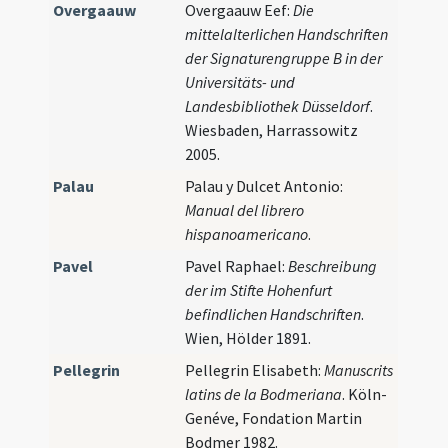
Overgaauw
Overgaauw Eef:
Die
mittelalterlichen Handschriften
der Signaturengruppe B in der
Universitäts- und
Landesbibliothek Düsseldorf
.
Wiesbaden, Harrassowitz
2005.
Palau
Palau y Dulcet Antonio:
Manual del librero
hispanoamericano
.
Pavel
Pavel Raphael:
Beschreibung
der im Stifte Hohenfurt
befindlichen Handschriften
.
Wien, Hölder 1891.
Pellegrin
Pellegrin Elisabeth:
Manuscrits
latins de la Bodmeriana
. Köln-
Genéve, Fondation Martin
Bodmer 1982.