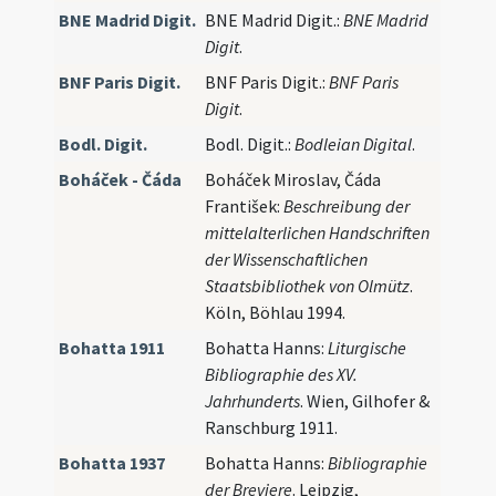
BNE Madrid Digit.
BNE Madrid Digit.:
BNE Madrid
Digit
.
BNF Paris Digit.
BNF Paris Digit.:
BNF Paris
Digit
.
Bodl. Digit.
Bodl. Digit.:
Bodleian Digital
.
Boháček - Čáda
Boháček Miroslav, Čáda
František:
Beschreibung der
mittelalterlichen Handschriften
der Wissenschaftlichen
Staatsbibliothek von Olmütz
.
Köln, Böhlau 1994.
Bohatta 1911
Bohatta Hanns:
Liturgische
Bibliographie des XV.
Jahrhunderts
. Wien, Gilhofer &
Ranschburg 1911.
Bohatta 1937
Bohatta Hanns:
Bibliographie
der Breviere
. Leipzig,