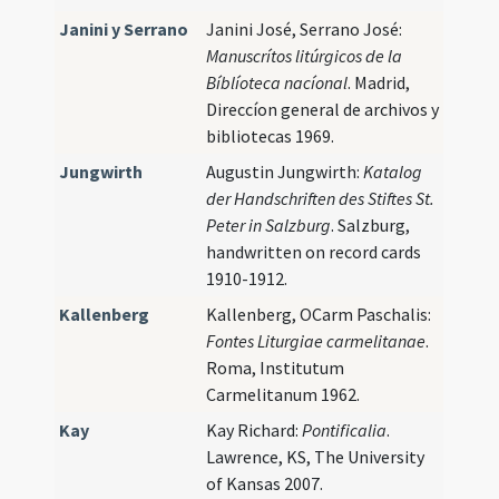
Janini y Serrano
Janini José, Serrano José:
Manuscrítos litúrgicos de la
Bíblíoteca nacíonal
. Madrid,
Direccíon general de archivos y
bibliotecas 1969.
Jungwirth
Augustin Jungwirth:
Katalog
der Handschriften des Stiftes St.
Peter in Salzburg
. Salzburg,
handwritten on record cards
1910-1912.
Kallenberg
Kallenberg, OCarm Paschalis:
Fontes Liturgiae carmelitanae
.
Roma, Institutum
Carmelitanum 1962.
Kay
Kay Richard:
Pontificalia
.
Lawrence, KS, The University
of Kansas 2007.