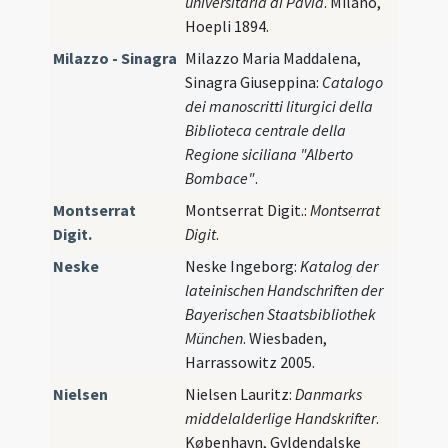
universitaria di Pavia
. Milano,
Hoepli 1894.
Milazzo - Sinagra
Milazzo Maria Maddalena,
Sinagra Giuseppina:
Catalogo
dei manoscritti liturgici della
Biblioteca centrale della
Regione siciliana "Alberto
Bombace"
.
Montserrat
Montserrat Digit.:
Montserrat
Digit.
Digit
.
Neske
Neske Ingeborg:
Katalog der
lateinischen Handschriften der
Bayerischen Staatsbibliothek
München
. Wiesbaden,
Harrassowitz 2005.
Nielsen
Nielsen Lauritz:
Danmarks
middelalderlige Handskrifter
.
København, Gyldendalske