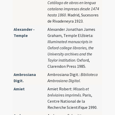
Catálogo de obras en lengua
catalana impresas desde 1474
hasta 1860
. Madrid, Sucesores
de Rivadeneyra 1923.
Alexander -
Alexander Jonathan James
Temple
Graham, Temple Elźbieta:
Illuminated manuscripts in
Oxford college libraries, the
University archives and the
Taylor institution
. Oxford,
Clarendon Press 1985.
Ambrosiana
Ambrosiana Digit.:
Biblioteca
Digit.
Ambrosiana Digital
.
Amiet
Amiet Robert:
Missels et
bréviaires imprimés
. Paris,
Centre National de la
Recherche Scientifique 1990.