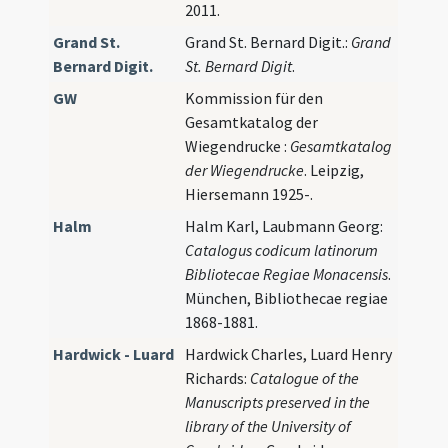
2011.
Grand St.
Grand St. Bernard Digit.:
Grand
Bernard Digit.
St. Bernard Digit
.
GW
Kommission für den
Gesamtkatalog der
Wiegendrucke :
Gesamtkatalog
der Wiegendrucke
. Leipzig,
Hiersemann 1925-.
Halm
Halm Karl, Laubmann Georg:
Catalogus codicum latinorum
Bibliotecae Regiae Monacensis
.
München, Bibliothecae regiae
1868-1881.
Hardwick - Luard
Hardwick Charles, Luard Henry
Richards:
Catalogue of the
Manuscripts preserved in the
library of the University of