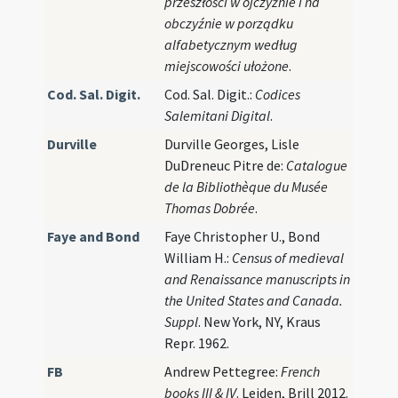
przeszłości w ojczyźnie i na
obczyźnie w porządku
alfabetycznym według
miejscowości ułożone
.
Cod. Sal. Digit.
Cod. Sal. Digit.:
Codices
Salemitani Digital
.
Durville
Durville Georges, Lisle
DuDreneuc Pitre de:
Catalogue
de la Bibliothèque du Musée
Thomas Dobrée
.
Faye and Bond
Faye Christopher U., Bond
William H.:
Census of medieval
and Renaissance manuscripts in
the United States and Canada.
Suppl
. New York, NY, Kraus
Repr. 1962.
FB
Andrew Pettegree:
French
books III & IV
. Leiden, Brill 2012.