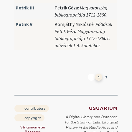
Petrik III
Petrik Géza:
Magyarország
bibliographiája 1712-1860
.
Petrik V
Komjáthy Miklósné:
Pótlások
Petrik Géza Magyarország
bibliographiája 1712-1860 c.
művének 1-4. kötetéhez
.
1
2
USUARIUM
contributors
A Digital Library and Database
copyright
for the Study of Latin Liturgical
Strigonometer
History in the Middle Ages and