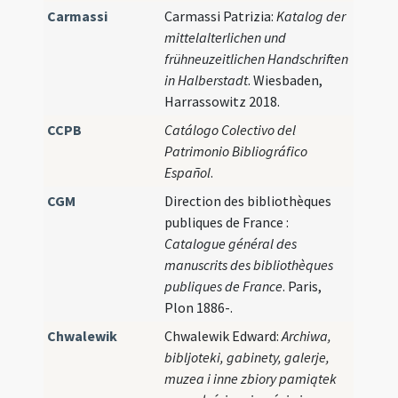
Carmassi
Carmassi Patrizia:
Katalog der
mittelalterlichen und
frühneuzeitlichen Handschriften
in Halberstadt
. Wiesbaden,
Harrassowitz 2018.
CCPB
Catálogo Colectivo del
Patrimonio Bibliográfico
Español
.
CGM
Direction des bibliothèques
publiques de France :
Catalogue général des
manuscrits des bibliothèques
publiques de France
. Paris,
Plon 1886-.
Chwalewik
Chwalewik Edward:
Archiwa,
bibljoteki, gabinety, galerje,
muzea i inne zbiory pamiątek