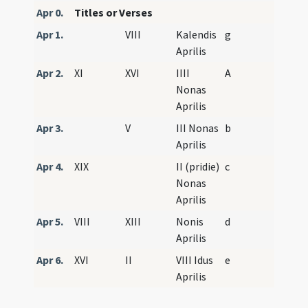
Apr 0.
Titles or Verses
Apr 1.
VIII
Kalendis
g
Aprilis
Apr 2.
XI
XVI
IIII
A
Nonas
Aprilis
Apr 3.
V
III Nonas
b
Aprilis
Apr 4.
XIX
II (pridie)
c
Nonas
Aprilis
Apr 5.
VIII
XIII
Nonis
d
Aprilis
Apr 6.
XVI
II
VIII Idus
e
Aprilis