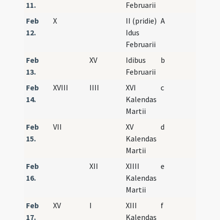
11.
Februarii
Feb
X
II (pridie)
A
12.
Idus
Februarii
Feb
XV
Idibus
b
13.
Februarii
Feb
XVIII
IIII
XVI
c
14.
Kalendas
Martii
Feb
VII
XV
d
15.
Kalendas
Martii
Feb
XII
XIIII
e
16.
Kalendas
Martii
Feb
XV
I
XIII
f
17.
Kalendas