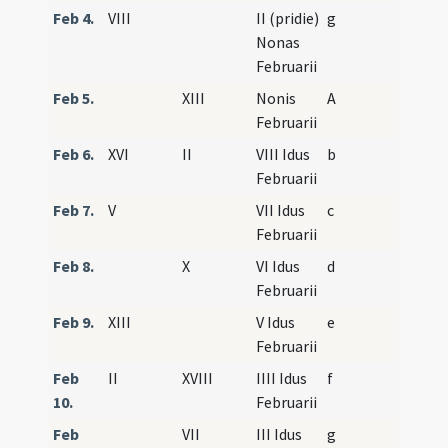
Feb 4.
VIII
II (pridie)
g
Nonas
Februarii
Feb 5.
XIII
Nonis
A
Februarii
Feb 6.
XVI
II
VIII Idus
b
Februarii
Feb 7.
V
VII Idus
c
Februarii
Feb 8.
X
VI Idus
d
Februarii
Feb 9.
XIII
V Idus
e
Februarii
Feb
II
XVIII
IIII Idus
f
10.
Februarii
Feb
VII
III Idus
g