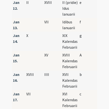
Jan
II
XVIII
II (pridie)
e
12.
Idus
Ianuarii
Jan
VII
Idibus
f
13.
Ianuarii
Jan
X
XIX
g
14.
Kalendas
Februarii
Jan
XV
XVIII
A
15.
Kalendas
Februarii
Jan
XVIII
IIII
XVII
b
16.
Kalendas
Februarii
Jan
VII
XVI
c
17.
Kalendas
Februarii