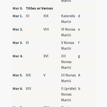
Martii
Mar 0.
Titles or Verses
Mar 1.
III
XIX
Kalendis
d
Martii
Mar 2.
VIII
VI Nonas
e
Martii
Mar 3.
XI
V Nonas
f
Martii
Mar 4.
XVI
IIII
g
Nonas
Martii
Mar 5.
XIX
V
III Nonas
A
Martii
Mar 6.
VIII
II (pridie)
b
Nonas
Martii