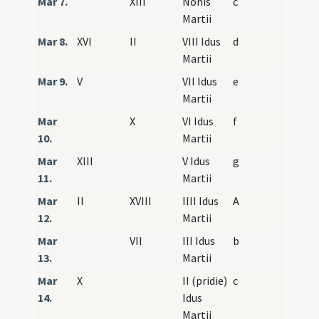
Mar 7.
XIII
Nonis
c
Martii
Mar 8.
XVI
II
VIII Idus
d
Martii
Mar 9.
V
VII Idus
e
Martii
Mar
X
VI Idus
f
10.
Martii
Mar
XIII
V Idus
g
11.
Martii
Mar
II
XVIII
IIII Idus
A
12.
Martii
Mar
VII
III Idus
b
13.
Martii
Mar
X
II (pridie)
c
14.
Idus
Martii