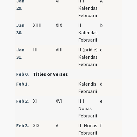
Jan
XI
IIII
A
29.
Kalendas
Februarii
Jan
XIIII
XIX
III
b
30.
Kalendas
Februarii
Jan
III
VIII
II (pridie)
c
31.
Kalendas
Februarii
Feb 0.
Titles or Verses
Feb 1.
Kalendis
d
Februarii
Feb 2.
XI
XVI
IIII
e
Nonas
Februarii
Feb 3.
XIX
V
III Nonas
f
Februarii