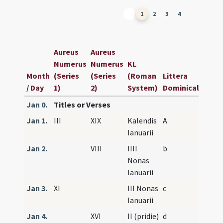
1
2
3
4
Aureus
Aureus
Numerus
Numerus
KL
Month
(Series
(Series
(Roman
Littera
/ Day
1)
2)
System)
Dominicalis
Jan 0.
Titles or Verses
Jan 1.
III
XIX
Kalendis
A
Ianuarii
Jan 2.
VIII
IIII
b
Nonas
Ianuarii
Jan 3.
XI
III Nonas
c
Ianuarii
Jan 4.
XVI
II (pridie)
d