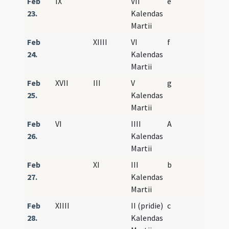
Feb
IX
VII
e
23.
Kalendas
Martii
Feb
XIIII
VI
f
24.
Kalendas
Martii
Feb
XVII
III
V
g
25.
Kalendas
Martii
Feb
VI
IIII
A
26.
Kalendas
Martii
Feb
XI
III
b
27.
Kalendas
Martii
Feb
XIIII
II (pridie)
c
28.
Kalendas