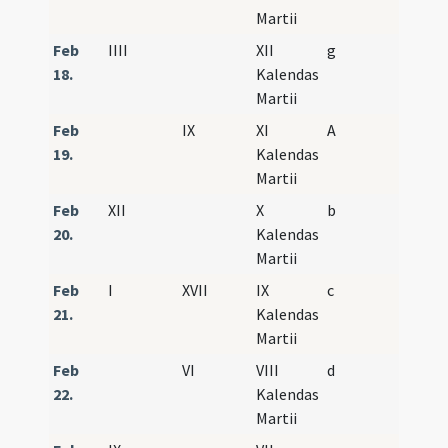
Martii
Feb
IIII
XII
g
18.
Kalendas
Martii
Feb
IX
XI
A
19.
Kalendas
Martii
Feb
XII
X
b
20.
Kalendas
Martii
Feb
I
XVII
IX
c
21.
Kalendas
Martii
Feb
VI
VIII
d
22.
Kalendas
Martii