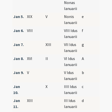
Nonas
Ianuarii
Jan 5.
XIX
V
Nonis
e
Ianuarii
Jan 6.
VIII
VIII Idus
f
Ianuarii
Jan 7.
XIII
VII Idus
g
Ianuarii
Jan 8.
XVI
II
VI Idus
A
Ianuarii
Jan 9.
V
V Idus
b
Ianuarii
Jan
X
IIII Idus
c
10.
Ianuarii
Jan
XIII
III Idus
d
11.
Ianuarii