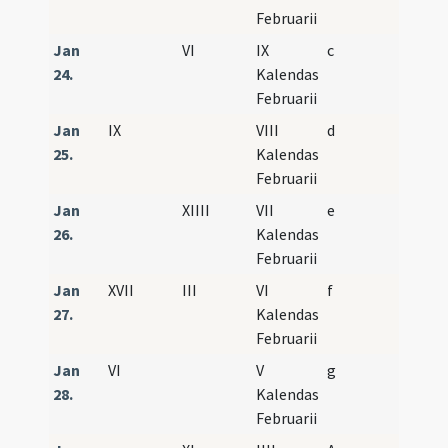
Februarii
Jan
VI
IX
c
24.
Kalendas
Februarii
Jan
IX
VIII
d
25.
Kalendas
Februarii
Jan
XIIII
VII
e
26.
Kalendas
Februarii
Jan
XVII
III
VI
f
27.
Kalendas
Februarii
Jan
VI
V
g
28.
Kalendas
Februarii