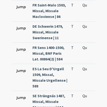
FR Saint-Malo 1503,
T
Qu
H6
jump
Missal, Missale
Macloviense | 86
DE Schwerin 1479,
T
Qu
H6
jump
Missal, Missale
Swerinense | 11
FR Sens 1400-1500,
T
Qu
H6
jump
Missal, BNF Paris
Lat. 00864(2) | 584
ES La Seu D'Urgell
T
Qu
H6
jump
1509, Missal,
Missale Urgellense |
588
SE Strängnäs 1487,
T
Qu
H6
jump
Missal, Missale