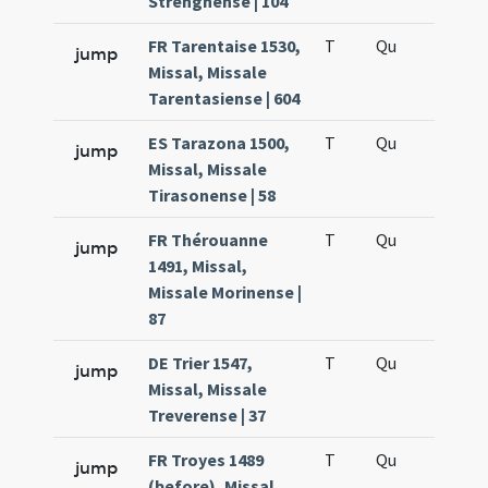
Strengnense | 104
FR Tarentaise 1530,
T
Qu
H6
jump
Missal, Missale
Tarentasiense | 604
ES Tarazona 1500,
T
Qu
H6
jump
Missal, Missale
Tirasonense | 58
FR Thérouanne
T
Qu
H6
jump
1491, Missal,
Missale Morinense |
87
DE Trier 1547,
T
Qu
H6
jump
Missal, Missale
Treverense | 37
FR Troyes 1489
T
Qu
H6
jump
(before), Missal,