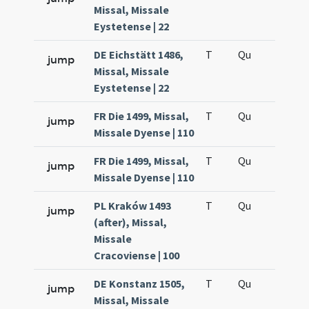
Missal, Missale
Eystetense | 22
DE Eichstätt 1486,
T
Qu
H6
jump
Missal, Missale
Eystetense | 22
FR Die 1499, Missal,
T
Qu
H6
jump
Missale Dyense | 110
FR Die 1499, Missal,
T
Qu
H6
jump
Missale Dyense | 110
PL Kraków 1493
T
Qu
H6
jump
(after), Missal,
Missale
Cracoviense | 100
DE Konstanz 1505,
T
Qu
H6
jump
Missal, Missale