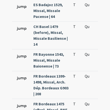
ES Badajoz 1529,
T
Qu
H6
jump
Missal, Missale
Pacense | 64
CH Basel 1479
T
Qu
H6
jump
(before), Missal,
Missale Basiliense |
14
FR Bayonne 1543,
T
Qu
H6
jump
Missal, Missale
Baionense | 73
FR Bordeaux 1399-
T
Qu
H6
jump
1498, Missal, Arch.
Dép. Bordeaux G903
| 208
FR Bordeaux 1475
T
Qu
H6
jump
(after), Missal, BNF