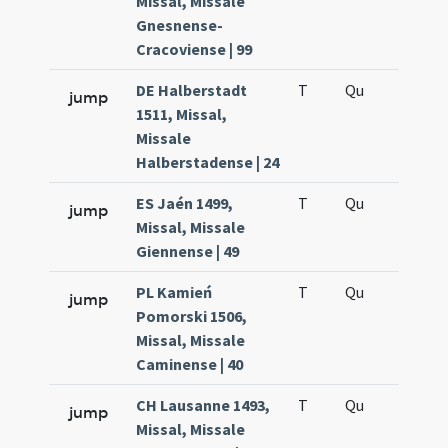
Missal, Missale
Gnesnense-
Cracoviense | 99
DE Halberstadt
T
Qu
H6
jump
1511, Missal,
Missale
Halberstadense | 24
ES Jaén 1499,
T
Qu
H6
jump
Missal, Missale
Giennense | 49
PL Kamień
T
Qu
H6
jump
Pomorski 1506,
Missal, Missale
Caminense | 40
CH Lausanne 1493,
T
Qu
H6
jump
Missal, Missale