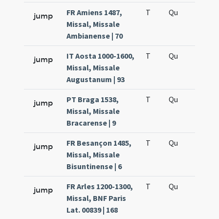
FR Amiens 1487,
T
Qu
H6
jump
Missal, Missale
Ambianense | 70
IT Aosta 1000-1600,
T
Qu
H6
jump
Missal, Missale
Augustanum | 93
PT Braga 1538,
T
Qu
H6
jump
Missal, Missale
Bracarense | 9
FR Besançon 1485,
T
Qu
H6
jump
Missal, Missale
Bisuntinense | 6
FR Arles 1200-1300,
T
Qu
H6
jump
Missal, BNF Paris
Lat. 00839 | 168