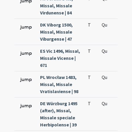
jump
Missal, Missale
Virdunense | 84
DK Viborg 1500,
T
Qu
H6
jump
Missal, Missale
Viburgense | 47
ES Vic 1496, Missal,
T
Qu
H6
jump
Missale Vicense |
671
PL Wrocław 1483,
T
Qu
H6
jump
Missal, Missale
Vratislaviense | 98
DE Würzburg 1495
T
Qu
H6
jump
(after), Missal,
Missale speciale
Herbipolense | 39