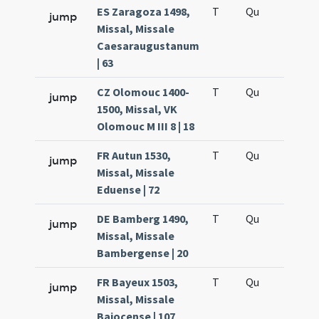
ES Zaragoza 1498,
T
Qu
H6
jump
Missal, Missale
Caesaraugustanum
| 63
CZ Olomouc 1400-
T
Qu
H6
jump
1500, Missal, VK
Olomouc M III 8 | 18
FR Autun 1530,
T
Qu
H6
jump
Missal, Missale
Eduense | 72
DE Bamberg 1490,
T
Qu
H6
jump
Missal, Missale
Bambergense | 20
FR Bayeux 1503,
T
Qu
H6
jump
Missal, Missale
Baiocense | 107