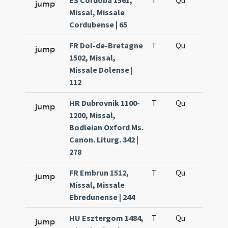
ES Córdoba 1561,
T
Qu
H6
jump
Missal, Missale
Cordubense | 65
FR Dol-de-Bretagne
T
Qu
H6
jump
1502, Missal,
Missale Dolense |
112
HR Dubrovnik 1100-
T
Qu
H6
jump
1200, Missal,
Bodleian Oxford Ms.
Canon. Liturg. 342 |
278
FR Embrun 1512,
T
Qu
H6
jump
Missal, Missale
Ebredunense | 244
HU Esztergom 1484,
T
Qu
H6
jump