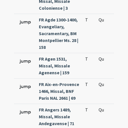
Missal, Missale
Coloniense | 3
FR Agde 1300-1400,
T
Qu
H6
jump
Evangeliary,
Sacramentary, BM
Montpellier Ms. 28 |
158
FR Agen 1531,
T
Qu
H6
jump
Missal, Missale
Agenense | 159
FR Aix-en-Provence
T
Qu
H6
jump
1466, Missal, BNF
Paris NAL 2661 | 69
FR Angers 1489,
T
Qu
H6
jump
Missal, Missale
Andegavense | 71