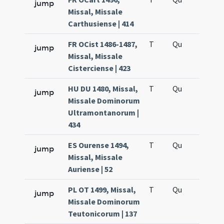
jump
Missal, Missale
Carthusiense | 414
FR OCist 1486-1487,
T
Qu
H6
jump
Missal, Missale
Cisterciense | 423
HU DU 1480, Missal,
T
Qu
H6
jump
Missale Dominorum
Ultramontanorum |
434
ES Ourense 1494,
T
Qu
H6
jump
Missal, Missale
Auriense | 52
PL OT 1499, Missal,
T
Qu
H6
jump
Missale Dominorum
Teutonicorum | 137