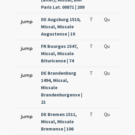
Paris Lat. 00871 | 209
DE Augsburg 1510,
T
Qu
H6
jump
Missal, Missale
Augustense | 19
FR Bourges 1547,
T
Qu
H6
jump
Missal, Missale
Bituricense | 74
DE Brandenburg
T
Qu
H6
jump
1494, Missal,
Missale
Brandenburgense |
21
DE Bremen 1511,
T
Qu
H6
jump
Missal, Missale
Bremense | 106