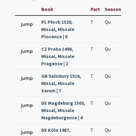
Book
Part
Season
Wee
PL Płock 1520,
T
Qu
H6
jump
Missal, Missale
Plocense | 8
CZ Praha 1498,
T
Qu
H6
jump
Missal, Missale
Pragense | 2
GB Salisbury 1516,
T
Qu
H6
jump
Missal, Missale
Sarum | 7
DE Magdeburg 1503,
T
Qu
H6
jump
Missal, Missale
Magdeburgense | 4
DE Köln 1487,
T
Qu
H6
jump