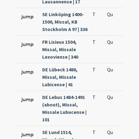
Lausannense | 17
SE Linköping 1400-
T
Qu
H6
jump
1500, Missal, KB
Stockholm A 97 | 336
FR Lisieux 1504,
T
Qu
H6
jump
Missal, Missale
Lexoviense | 340
DE Lübeck 1486,
T
Qu
H6
jump
Missal, Missale
Lubicense | 41
DE Lebus 1484-1491
T
Qu
H6
jump
(about), Missal,
Missale Lubucense |
101
SE Lund 1514,
T
Qu
H6
jump