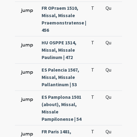
FR OPraem 1510,
T
Qu
H6
jump
Missal, Missale
Praemonstratense |
456
HU OSPPE 1514,
T
Qu
H6
jump
Missal, Missale
Paulinum | 472
ES Palencia 1567,
T
Qu
H6
jump
Missal, Missale
Pallantinum | 53
ES Pamplona 1501
T
Qu
H6
jump
(about), Missal,
Missale
Pampilonense | 54
FR Paris 1481,
T
Qu
H6
jump