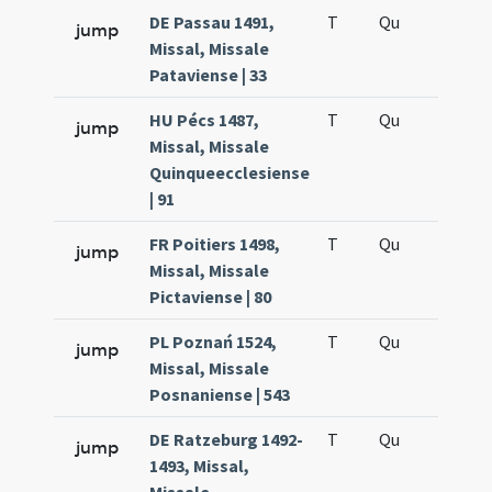
DE Passau 1491,
T
Qu
H6
jump
Missal, Missale
Pataviense | 33
HU Pécs 1487,
T
Qu
H6
jump
Missal, Missale
Quinqueecclesiense
| 91
FR Poitiers 1498,
T
Qu
H6
jump
Missal, Missale
Pictaviense | 80
PL Poznań 1524,
T
Qu
H6
jump
Missal, Missale
Posnaniense | 543
DE Ratzeburg 1492-
T
Qu
H6
jump
1493, Missal,