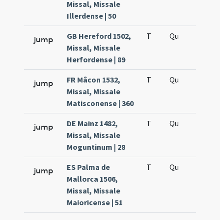
Missal, Missale
Illerdense | 50
GB Hereford 1502,
T
Qu
H6
jump
Missal, Missale
Herfordense | 89
FR Mâcon 1532,
T
Qu
H6
jump
Missal, Missale
Matisconense | 360
DE Mainz 1482,
T
Qu
H6
jump
Missal, Missale
Moguntinum | 28
ES Palma de
T
Qu
H6
jump
Mallorca 1506,
Missal, Missale
Maioricense | 51