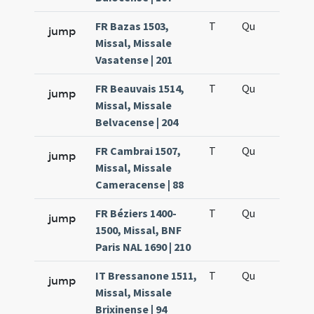
FR Bazas 1503,
T
Qu
H6
jump
Missal, Missale
Vasatense | 201
FR Beauvais 1514,
T
Qu
H6
jump
Missal, Missale
Belvacense | 204
FR Cambrai 1507,
T
Qu
H6
jump
Missal, Missale
Cameracense | 88
FR Béziers 1400-
T
Qu
H6
jump
1500, Missal, BNF
Paris NAL 1690 | 210
IT Bressanone 1511,
T
Qu
H6
jump
Missal, Missale
Brixinense | 94