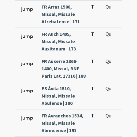
FR Arras 1508,
T
Qu
H6
jump
Missal, Missale
Atrebatense | 171
FR Auch 1495,
T
Qu
H6
jump
Missal, Missale
Auxitanum | 173
FR Auxerre 1366-
T
Qu
H6
jump
1400, Missal, BNF
Paris Lat. 17316 | 188
ES Ávila 1510,
T
Qu
H6
jump
Missal, Missale
Abulense | 190
FR Avranches 1534,
T
Qu
H6
jump
Missal, Missale
Abrincense | 191