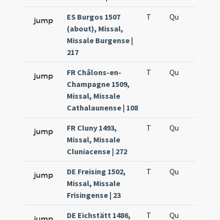
ES Burgos 1507
T
Qu
H6
jump
(about), Missal,
Missale Burgense |
217
FR Châlons-en-
T
Qu
H6
jump
Champagne 1509,
Missal, Missale
Cathalaunense | 108
FR Cluny 1493,
T
Qu
H6
jump
Missal, Missale
Cluniacense | 272
DE Freising 1502,
T
Qu
H6
jump
Missal, Missale
Frisingense | 23
DE Eichstätt 1486,
T
Qu
H6
jump