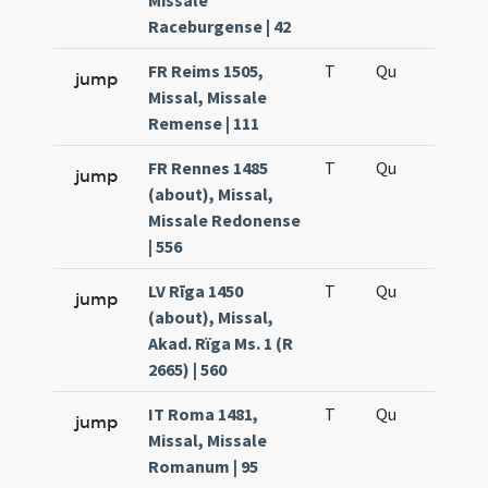
Missale
Raceburgense | 42
FR Reims 1505,
T
Qu
H6
jump
Missal, Missale
Remense | 111
FR Rennes 1485
T
Qu
H6
jump
(about), Missal,
Missale Redonense
| 556
LV Rīga 1450
T
Qu
H6
jump
(about), Missal,
Akad. Rïga Ms. 1 (R
2665) | 560
IT Roma 1481,
T
Qu
H6
jump
Missal, Missale
Romanum | 95