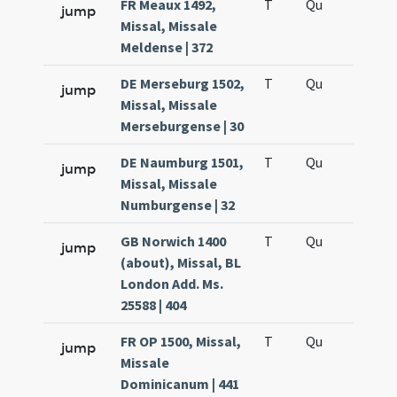
FR Meaux 1492,
T
Qu
H6
jump
Missal, Missale
Meldense | 372
DE Merseburg 1502,
T
Qu
H6
jump
Missal, Missale
Merseburgense | 30
DE Naumburg 1501,
T
Qu
H6
jump
Missal, Missale
Numburgense | 32
GB Norwich 1400
T
Qu
H6
jump
(about), Missal, BL
London Add. Ms.
25588 | 404
FR OP 1500, Missal,
T
Qu
H6
jump
Missale
Dominicanum | 441