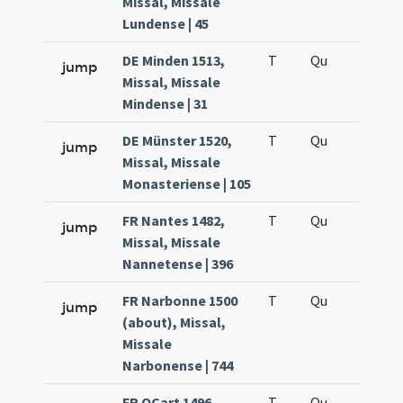
Missal, Missale
Lundense | 45
DE Minden 1513,
T
Qu
H6
jump
Missal, Missale
Mindense | 31
DE Münster 1520,
T
Qu
H6
jump
Missal, Missale
Monasteriense | 105
FR Nantes 1482,
T
Qu
H6
jump
Missal, Missale
Nannetense | 396
FR Narbonne 1500
T
Qu
H6
jump
(about), Missal,
Missale
Narbonense | 744
FR OCart 1496,
T
Qu
H6