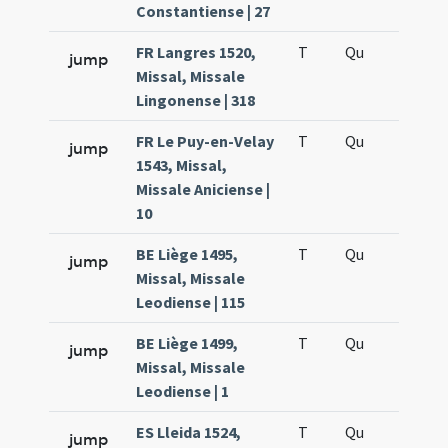
Constantiense | 27
FR Langres 1520,
T
Qu
H6
jump
Missal, Missale
Lingonense | 318
FR Le Puy-en-Velay
T
Qu
H6
jump
1543, Missal,
Missale Aniciense |
10
BE Liège 1495,
T
Qu
H6
jump
Missal, Missale
Leodiense | 115
BE Liège 1499,
T
Qu
H6
jump
Missal, Missale
Leodiense | 1
ES Lleida 1524,
T
Qu
H6
jump