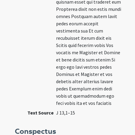
quisnam esset qui traderet eum
Propterea dixit non estis mundi
omnes Postquam autem lavit
pedes eorum accepit
vestimenta sua Et cum
recubuisset iterum dixit eis
Scitis quid fecerim vobis Vos
vocatis me Magister et Domine
et bene dicitis sum etenim Si
ergo ego lavi vestros pedes
Dominus et Magister et vos
debetis alter alterius lavare
pedes Exemplum enim dedi
vobis ut quemadmodum ego
feci vobis ita et vos faciatis
Text Source
J 13,1–15
Conspectus