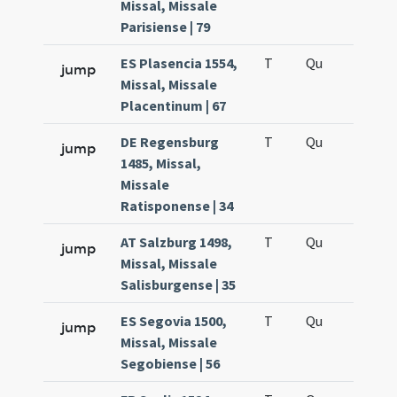
Missal, Missale
Parisiense | 79
ES Plasencia 1554,
T
Qu
H6
jump
Missal, Missale
Placentinum | 67
DE Regensburg
T
Qu
H6
jump
1485, Missal,
Missale
Ratisponense | 34
AT Salzburg 1498,
T
Qu
H6
jump
Missal, Missale
Salisburgense | 35
ES Segovia 1500,
T
Qu
H6
jump
Missal, Missale
Segobiense | 56