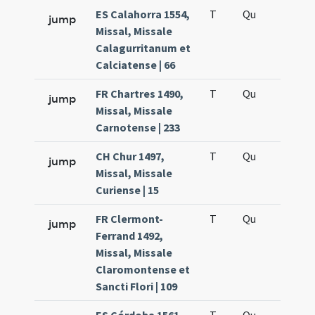
ES Calahorra 1554,
T
Qu
H6
jump
Missal, Missale
Calagurritanum et
Calciatense | 66
FR Chartres 1490,
T
Qu
H6
jump
Missal, Missale
Carnotense | 233
CH Chur 1497,
T
Qu
H6
jump
Missal, Missale
Curiense | 15
FR Clermont-
T
Qu
H6
jump
Ferrand 1492,
Missal, Missale
Claromontense et
Sancti Flori | 109