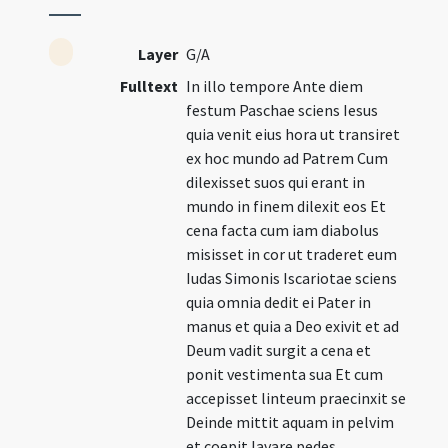
Layer
G/A
Fulltext
In illo tempore Ante diem
festum Paschae sciens Iesus
quia venit eius hora ut transiret
ex hoc mundo ad Patrem Cum
dilexisset suos qui erant in
mundo in finem dilexit eos Et
cena facta cum iam diabolus
misisset in cor ut traderet eum
Iudas Simonis Iscariotae sciens
quia omnia dedit ei Pater in
manus et quia a Deo exivit et ad
Deum vadit surgit a cena et
ponit vestimenta sua Et cum
accepisset linteum praecinxit se
Deinde mittit aquam in pelvim
et coepit lavare pedes