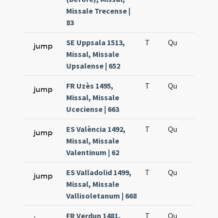
Missale Trecense |
83
SE Uppsala 1513,
T
Qu
H6
jump
Missal, Missale
Upsalense | 652
FR Uzès 1495,
T
Qu
H6
jump
Missal, Missale
Uceciense | 663
ES València 1492,
T
Qu
H6
jump
Missal, Missale
Valentinum | 62
ES Valladolid 1499,
T
Qu
H6
jump
Missal, Missale
Vallisoletanum | 668
FR Verdun 1481,
T
Qu
H6