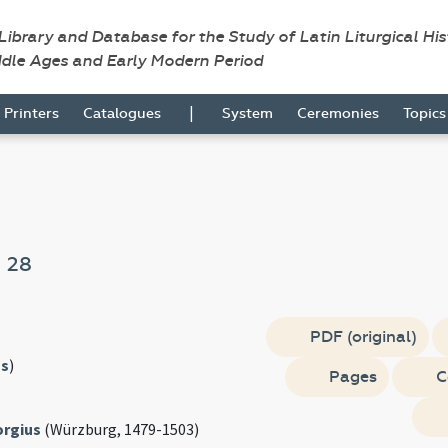
 Library and Database for the Study of Latin Liturgical Hi
ddle Ages and Early Modern Period
|
Printers
Catalogues
System
Ceremonies
Topic
m
28
PDF (original)
s
)
Pages
C
orgius
(Würzburg, 1479-1503)