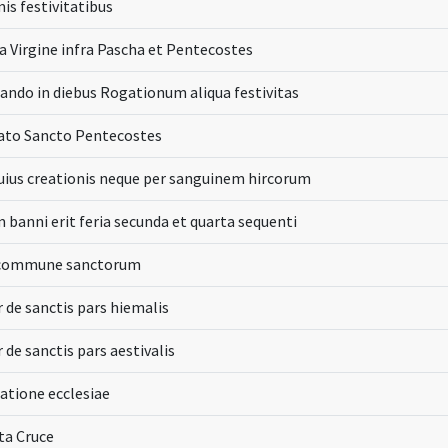
is festivitatibus
a Virgine infra Pascha et Pentecostes
ando in diebus Rogationum aliqua festivitas
ato Sancto Pentecostes
 huius creationis neque per sanguinem hircorum
 banni erit feria secunda et quarta sequenti
t commune sanctorum
r de sanctis pars hiemalis
 de sanctis pars aestivalis
catione ecclesiae
ta Cruce