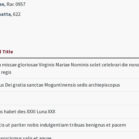
en
, Rar. 0957
hatta
, 622
l Title
m missae gloriosae Virginis Mariae Nominis solet celebrari die nona
 regis
us Dei gratia sanctae Moguntinensis sedis archiepiscopus
us habet dies XXXI Luna XXX
catis ut pariter nobis indulgentiam tribuas benignus et pacem
exorcismus salis et aquae