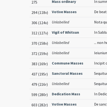
Mass ordinary
In summ
275
Votive Masses
De beat
294 (118v)
Unlabelled
Nota qu
306 (124v)
Vigil of Whitsun
In Sabb
312 (127v)
Unlabelled
... non
370 (158v)
Unlabelled
Ieiunium
372 (159v)
Commune Masses
Incipi
383 (169r)
Sanctoral Masses
Sequitu
437 (195r)
Unlabelled
Sequitur
479 (216r)
Dedication Mass
In Dedi
599 (280r)
Votive Masses
De sanc
603 (282r)