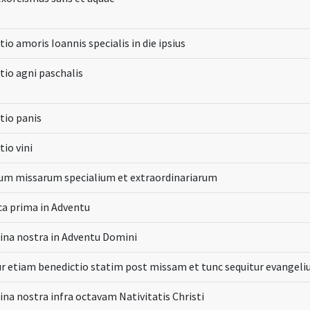
io amoris Ioannis specialis in die ipsius
tio agni paschalis
tio panis
io vini
um missarum specialium et extraordinariarum
a prima in Adventu
na nostra in Adventu Domini
ur etiam benedictio statim post missam et tunc sequitur evangeli
na nostra infra octavam Nativitatis Christi