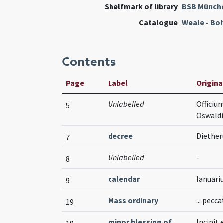
Shelfmark of library
BSB Münch
Catalogue
Weale - Bo
Contents
Page
Label
Origina
Unlabelled
Officiu
5
Oswaldi
decree
Diether
7
Unlabelled
-
8
calendar
Ianuari
9
Mass ordinary
... pec
19
minor blessing of
Incipit 
19