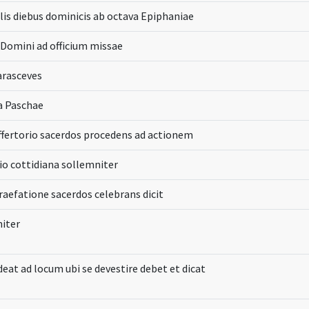
ulis diebus dominicis ab octava Epiphaniae
 Domini ad officium missae
Parasceves
ia Paschae
ffertorio sacerdos procedens ad actionem
io cottidiana sollemniter
praefatione sacerdos celebrans dicit
iter
deat ad locum ubi se devestire debet et dicat