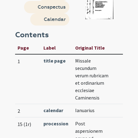
Conspectus
Calendar
Contents
Page
Label
Original Title
title page
Missale
1
secundum
verum rubricam
et ordinarium
ecclesiae
Caminensis
calendar
Ianuarius
2
procession
Post
15 (1r)
aspersionem