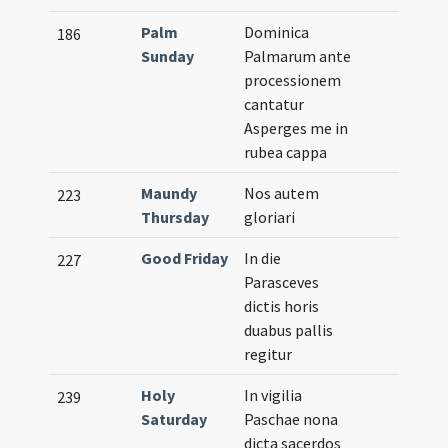
Palm
Dominica
186
Sunday
Palmarum ante
processionem
cantatur
Asperges me in
rubea cappa
Maundy
Nos autem
223
Thursday
gloriari
Good Friday
In die
227
Parasceves
dictis horis
duabus pallis
regitur
Holy
In vigilia
239
Saturday
Paschae nona
dicta sacerdos