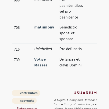
686
paenitentibus
vel pro
paenitente
matrimony
Benedictio
706
sponsi et
sponsae
Unlabelled
Pro defunctis
716
Votive
De lancea et
739
Masses
clavis Domini
USUARIUM
contributors
A Digital Library and Database
copyright
for the Study of Latin Liturgical
Strigonometer
History in the Middle Ages and