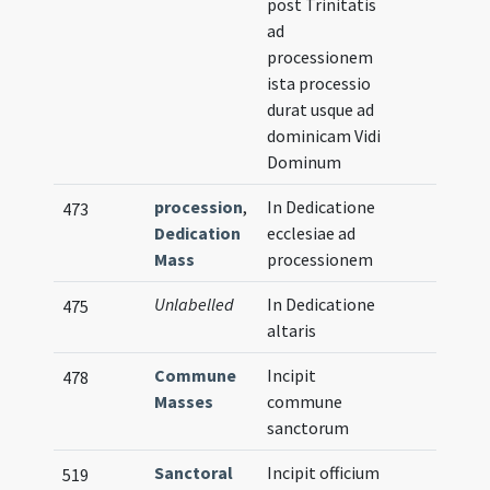
post Trinitatis
ad
processionem
ista processio
durat usque ad
dominicam Vidi
Dominum
procession
,
In Dedicatione
473
Dedication
ecclesiae ad
Mass
processionem
Unlabelled
In Dedicatione
475
altaris
Commune
Incipit
478
Masses
commune
sanctorum
Sanctoral
Incipit officium
519