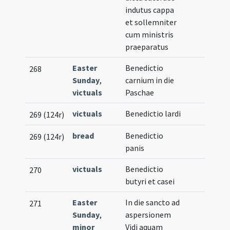
indutus cappa
et sollemniter
cum ministris
praeparatus
Easter
Benedictio
268
Sunday
,
carnium in die
victuals
Paschae
victuals
Benedictio lardi
269 (124r)
bread
Benedictio
269 (124r)
panis
victuals
Benedictio
270
butyri et casei
Easter
In die sancto ad
271
Sunday
,
aspersionem
minor
Vidi aquam