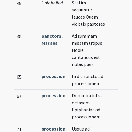
Unlabelled
Statim
45
sequuntur
laudes Quem
vidistis pastores
Sanctoral
Ad summam
48
Masses
missam tropus
Hodie
cantandus est
nobis puer
procession
In die sancto ad
65
processionem
procession
Dominica infra
67
octavam
Epiphaniae ad
processionem
procession
Usque ad
71