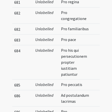
Unlabelled
Pro regina
681
Unlabelled
Pro
682
congregatione
Unlabelled
Pro familiaribus
682
Unlabelled
Pro pace
683
Unlabelled
Pro his qui
684
persecutionem
propter
iustitiam
patiuntur
Unlabelled
Pro peccatis
685
Unlabelled
Ad postulandum
686
lacrimas
Unlabelled
Pro