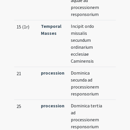
aquae ad
processionem
responsorium
Temporal
Incipit ordo
15 (1r)
Masses
missalis
secundum
ordinarium
ecclesiae
Caminensis
procession
Dominica
21
secunda ad
processionem
responsorium
procession
Dominica tertia
25
ad
processionem
responsorium