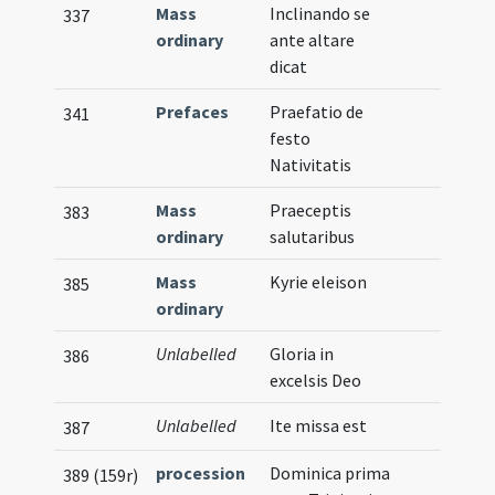
Mass
Inclinando se
337
ordinary
ante altare
dicat
Prefaces
Praefatio de
341
festo
Nativitatis
Mass
Praeceptis
383
ordinary
salutaribus
Mass
Kyrie eleison
385
ordinary
Unlabelled
Gloria in
386
excelsis Deo
Unlabelled
Ite missa est
387
procession
Dominica prima
389 (159r)