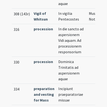
aquae
Vigil of
In vigilia
Musical
308 (143r)
Whitsun
Pentecostes
Notation
procession
In die sancto ad
316
aspersionem
Vidi aquam. Ad
processionem
responsorium
procession
Dominica
330
Trinitatis ad
aspersionem
aquae
preparation
Incipiunt
334
and vesting
praeparatoriae
for Mass
missae