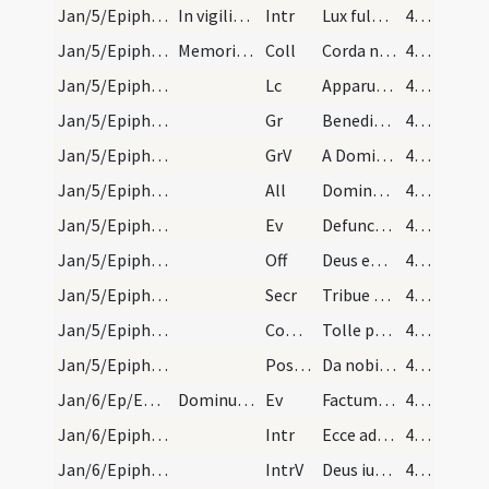
Jan/5/Epiphania (Vigilia)/M2/Mass Propers
In vigilia epiphaniae officium Lux fulgebit ut su…
Intr
Lux fulgebit hodie super nos
42 (14r)
Jan/5/Epiphania (Vigilia)/M2/Mass Propers
Memoria octavarum sancti Thomae et cetera.
Coll
Corda nostra quaesumus Domine venturae sollemnitatis splendor illustret ... claritatis aeternae.
42 (14r)
Jan/5/Epiphania (Vigilia)/M2/Mass Propers
Lc
Apparuit benignitas
42 (14r)
Jan/5/Epiphania (Vigilia)/M2/Mass Propers
Gr
Benedictus qui venit
42 (14r)
Jan/5/Epiphania (Vigilia)/M2/Mass Propers
GrV
A Domino factum est istud
42 (14r)
Jan/5/Epiphania (Vigilia)/M2/Mass Propers
All
Dominus regnavit decorem induit
42 (14r)
Jan/5/Epiphania (Vigilia)/M2/Mass Propers
Ev
Defuncto Herode
42 (14r)
Jan/5/Epiphania (Vigilia)/M2/Mass Propers
Off
Deus enim firmavit
42 (14r)
Jan/5/Epiphania (Vigilia)/M2/Mass Propers
Secr
Tribue quaesumus Domine ut eum praesentibus muneribus immolemus
42 (14r)
Jan/5/Epiphania (Vigilia)/M2/Mass Propers
Comm
Tolle puerum et matrem eius
42 (14r)
Jan/5/Epiphania (Vigilia)/M2/Mass Propers
Postcomm
Da nobis Domine quaesumus digne celebrare ... designatur humanitas.
42 (14r)
Jan/6/Ep/Epiphany
Dominus vobiscum. Et cum spiritu tuo. Sequentia s…
Ev
Factum est cum baptizaretur
42 (14r)
Jan/6/Epiphania/M2/Mass Propers
Intr
Ecce advenit dominator Dominus
43 (14v)
Jan/6/Epiphania/M2/Mass Propers
IntrV
Deus iudicium tuum regi da
43 (14v)