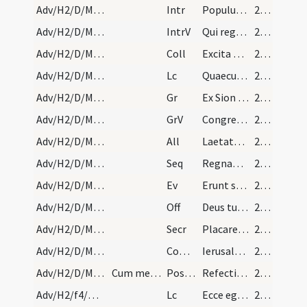
Adv/H2/D/M2/Mass Propers
Intr
Populus Sion ecce Dominus veniet
21 (2v)
Adv/H2/D/M2/Mass Propers
IntrV
Qui regis Israel intende
21 (2v)
Adv/H2/D/M2/Mass Propers
Coll
Excita quaesumus Domine corda nostra ad praeparandas
21 (2v)
Adv/H2/D/M2/Mass Propers
Lc
Quaecumque scripta sunt
21 (2v)
Adv/H2/D/M2/Mass Propers
Gr
Ex Sion species decoris eius
21 (2v)
Adv/H2/D/M2/Mass Propers
GrV
Congregate illic sanctos eius
21 (2v)
Adv/H2/D/M2/Mass Propers
All
Laetatus sum in his quae dicta sunt mihi
21 (2v)
Adv/H2/D/M2/Mass Propers
Seq
Regnantem sempiterna
21 (2v)
Adv/H2/D/M2/Mass Propers
Ev
Erunt signa in sole et luna
21 (2v)
Adv/H2/D/M2/Mass Propers
Off
Deus tu convertens vivificabis nos
22 (3r)
Adv/H2/D/M2/Mass Propers
Secr
Placare quaesumus Domine humilitatis nostrae
22 (3r)
Adv/H2/D/M2/Mass Propers
Comm
Ierusalem surge et sta in excelso
22 (3r)
Adv/H2/D/M2/Mass Propers
Cum memoriis suprascriptis Benedicamus Domino.
Postcomm
Refecti cibo potuque spiritualis alimoniae supplices te Domine deprecamur
22 (3r)
Adv/H2/f4/M2/Mass Propers
Lc
Ecce ego mitto angelum meum
22 (3r)