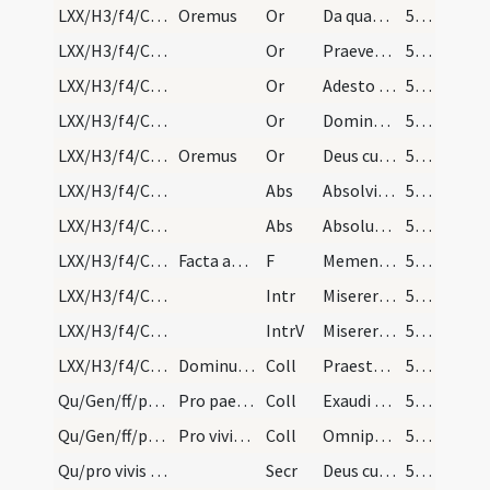
LXX/H3/f4/Cin/Ash Wednesday/absolutio populi/6
Oremus
Or
Da quaesumus Domine Deus noster his famulis tuis continuam purgationis
58 (22r)
LXX/H3/f4/Cin/Ash Wednesday/absolutio populi/7
Or
Praeveniat hos famulos tuos quaesumus Domine misericordia tua
58 (22r)
LXX/H3/f4/Cin/Ash Wednesday/absolutio populi/8
Or
Adesto Domine supplicationibus nostris nec sit ab his famulis
58 (22r)
LXX/H3/f4/Cin/Ash Wednesday/absolutio populi/9
Or
Domine Deus noster qui offensione nostra non vinceris
58 (22r)
LXX/H3/f4/Cin/Ash Wednesday/absolutio populi/10
Oremus
Or
Deus cuius indulgentia omnis
59 (22v)
LXX/H3/f4/Cin/Ash Wednesday/absolutio populi/1
Abs
Absolvimus vos vice beati Petri
59 (22v)
LXX/H3/f4/Cin/Ash Wednesday/absolutio populi/2
Abs
Absolutionem et remissionem
59 (22v)
LXX/H3/f4/Cin/Ash Wednesday/incineration/3
Facta absolutione fiat processio et distribuatur…
F
Memento homo quia cinis es et in cinerem reverteris.
59 (22v)
LXX/H3/f4/Cinerum/M2/Mass Propers
Intr
Misereris omnium
59 (22v)
LXX/H3/f4/Cinerum/M2/Mass Propers
IntrV
Miserere mei Deus miserere
59 (22v)
LXX/H3/f4/Cinerum/M2/Mass Propers
Dominus vobiscum. Oremus. Flectamus genua. Levate…
Coll
Praesta quaesumus Domine fidelibus tuis ut ieiuniorum veneranda sollemnia
59 (22v)
Qu/Gen/ff/pro paenitentibus/M2/Mass Propers
Pro paenitentibus memoria per ferias
Coll
Exaudi quaesumus Domine supplicum preces et confitentium tibi parce peccatis
59 (22v)
Qu/Gen/ff/pro vivis et defunctis/M2/Mass Propers
Pro vivis et defunctis
Coll
Omnipotens sempiterne Deus qui vivorum dominaris simul et mortuorum
59 (22v)
Qu/pro vivis et defunctis/M2/Mass Propers
Secr
Deus cui soli cognitus est electorum numerus
59 (22v)