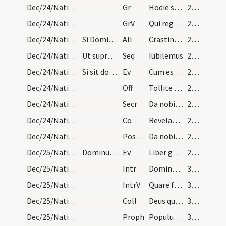
Dec/24/Nativitas (Vigilia)/M2/Mass Propers
Gr
Hodie scietis quia veniet Dominus
29 (7v)
Dec/24/Nativitas (Vigilia)/M2/Mass Propers
GrV
Qui regis Israel intende
29 (7v)
Dec/24/Nativitas (Vigilia)/M2/Mass Propers
Si Dominica fuerit dicatur Alleluia.
All
Crastina die delebitur iniquitas
29 (7v)
Dec/24/Nativitas (Vigilia)/M2/Mass Propers
Ut supra dominica quarta
Seq
Iubilemus
29 (7v)
Dec/24/Nativitas (Vigilia)/M2/Mass Propers
Si sit dominica dicitur Credo.
Ev
Cum esset desponsata mater Iesu Maria Ioseph
29 (7v)
Dec/24/Nativitas (Vigilia)/M2/Mass Propers
Off
Tollite portas principes vestras
29 (7v)
Dec/24/Nativitas (Vigilia)/M2/Mass Propers
Secr
Da nobis quaesumus omnipotens Deus ut sicut ad adoranda natalicia Filii tui ... sempiterna gaudentes.
29 (7v)
Dec/24/Nativitas (Vigilia)/M2/Mass Propers
Comm
Revelabitur gloria Domini
29 (7v)
Dec/24/Nativitas (Vigilia)/M2/Mass Propers
Postcomm
Da nobis Domine quaesumus unigeniti Filii tui recensita
29 (7v)
Dec/25/Nativitas/Christmas Eve
Dominus vobiscum. Et cum spiritu tuo. Initium san…
Ev
Liber generationis
29 (7v)
Dec/25/Nativitas/M1/Mass Propers
Intr
Dominus dixit ad me
30 (8r)
Dec/25/Nativitas/M1/Mass Propers
IntrV
Quare fremuerunt gentes
30 (8r)
Dec/25/Nativitas/M1/Mass Propers
Coll
Deus qui hanc sacratissimam noctem veri luminis
30 (8r)
Dec/25/Nativitas/M1/Mass Propers
Proph
Populus gentium qui ambulabat in tenebris
30 (8r)