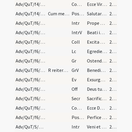
Adv/QuT/f4/M2/Mass Propers
Comm
Ecce Virgo concipiet
25 (4v)
Adv/QuT/f4/M2/Mass Propers
Cum memoriis praedictis.
Postcomm
Salutaris tui Domine munere satiati supplices te deprecamur
25 (4v)
Adv/QuT/f6/M2/Mass Propers
Intr
Prope esto Domine
25 (4v)
Adv/QuT/f6/M2/Mass Propers
IntrV
Beati immaculati in via
25 (4v)
Adv/QuT/f6/M2/Mass Propers
Coll
Excita quaesumus Domine potentiam tuam et veni ut hi qui in tua pietate
25 (4v)
Adv/QuT/f6/M2/Mass Propers
Lc
Egredietur virga de radice Iesse
25 (4v)
Adv/QuT/f6/M2/Mass Propers
Gr
Ostende nobis Domine misericordiam tuam
25 (4v)
Adv/QuT/f6/M2/Mass Propers
R reiteretur.
GrV
Benedixisti Domine terram tuam
25 (4v)
Adv/QuT/f6/M2/Mass Propers
Ev
Exsurgens Maria abiit in montana
25 (4v)
Adv/QuT/f6/M2/Mass Propers
Off
Deus tu convertens vivificabis nos
25 (4v)
Adv/QuT/f6/M2/Mass Propers
Secr
Sacrificiis quaesumus Domine salutaribus his diebus
25 (4v)
Adv/QuT/f6/M2/Mass Propers
Comm
Ecce Dominus veniet
25 (4v)
Adv/QuT/f6/M2/Mass Propers
Postcomm
Perfice Domine misericordiam tuam populo supplicanti
25 (4v)
Adv/QuT/S/M2/Mass Propers
Intr
Veni et ostende nobis faciem tuam
26 (5r)