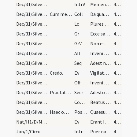
Dec/31/Silvester papa/M2/Mass Propers
IntrV
Memento Domine David
40 (13r)
Dec/31/Silvester papa/M2/Mass Propers
Cum memoria nativita et aliis supradictis.
Coll
Da quaesumus omnipotens Deus.
40 (13r)
Dec/31/Silvester papa/M2/Mass Propers
Lc
Plures facti sunt sacerdotes
40 (13r)
Dec/31/Silvester papa/M2/Mass Propers
Gr
Ecce sacerdos magnus qui in diebus suis
40 (13r)
Dec/31/Silvester papa/M2/Mass Propers
GrV
Non est inventus similis
40 (13r)
Dec/31/Silvester papa/M2/Mass Propers
All
Inveni David
40 (13r)
Dec/31/Silvester papa/M2/Mass Propers
Seq
Adest nobis
40 (13r)
Dec/31/Silvester papa/M2/Mass Propers
Credo.
Ev
Vigilate quia nescitis qua hora Dominus vester venturus sit
40 (13r)
Dec/31/Silvester papa/M2/Mass Propers
Off
Inveni David
40 (13r)
Dec/31/Silvester papa/M2/Mass Propers
Praefatio et Communicantes ut supra in nativi
Secr
Adesto Domine quaesumus oblationibus nostris nec vllis mentis et corporis
40 (13r)
Dec/31/Silvester papa/M2/Mass Propers
Comm
Beatus servus
40 (13r)
Dec/31/Silvester papa/M2/Mass Propers
Haec omnia quere in communi unius confessoris.
Postcomm
Quaesumus omnipotens Deus ut hodiernae munus sollemnitatis acceptum intercedente.
40 (13r)
Nat/H1/D/M2/Mass Propers
Ev
Erant Ioseph et Maria mater Iesu mirantes
40 (13r)
Jan/1/Circumcisio/M2/Mass Propers
Intr
Puer natus est nobis
41 (13v)