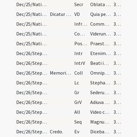
Dec/25/Nativitas/M3/Mass Propers
Secr
Oblata quaesumus Domine munera nova Unigeniti tui nativitate
34 (10r)
Dec/25/Nativitas/M3/Mass Propers
Dicatur hic praefatio usque ad purificationem pra…
VD
Quia per incarnati
34 (10r)
Dec/25/Nativitas/M3/Mass Propers
Infracan
Communicantes
34 (10r)
Dec/25/Nativitas/M3/Mass Propers
Comm
Viderunt omnes fines terrae
34 (10r)
Dec/25/Nativitas/M3/Mass Propers
Postcomm
Praesta quaesumus omnipotens Deus ut natus hodie Salvator
34 (10r)
Dec/26/Stephanus martyr/M2/Mass Propers
Intr
Etenim sederunt principes
34 (10r)
Dec/26/Stephanus martyr/M2/Mass Propers
IntrV
Beati immaculati in via
34 (10r)
Dec/26/Stephanus martyr/M2/Mass Propers
Memoria Nativitatis
Coll
Omnipotens sempiterne Deus qui primitias martyrum in beati levitae Stephani
34 (10r)
Dec/26/Stephanus martyr/M2/Mass Propers
Lc
Stephanus plenus gratia et fortitudine
34 (10r)
Dec/26/Stephanus martyr/M2/Mass Propers
Gr
Sederunt principes
35 (10v)
Dec/26/Stephanus martyr/M2/Mass Propers
GrV
Adiuva me Domine
35 (10v)
Dec/26/Stephanus martyr/M2/Mass Propers
All
Video caelos apertos
35 (10v)
Dec/26/Stephanus martyr/M2/Mass Propers
Seq
Magnus Deus in universa terra
35 (10v)
Dec/26/Stephanus martyr/M2/Mass Propers
Credo.
Ev
Dicebat Iesus ... Ecce ego mitto ad vos prophetas
35 (10v)