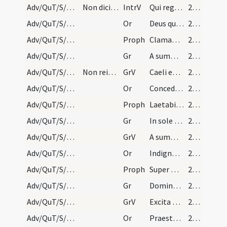
Adv/QuT/S/M2/Mass Propers
Non dicitur Dominus vobiscum donec veniatur ad ul…
IntrV
Qui regis Israel intende
26 (5r)
Adv/QuT/S/M2/Mass Propers/1
Or
Deus qui conspicis quia ex nostra pravitate affligimur
26 (5r)
Adv/QuT/S/M2/Mass Propers/1
Proph
Clamabunt ad Dominum a facie tribulantis
26 (5r)
Adv/QuT/S/M2/Mass Propers/1
Gr
A summo caelo egressio eius
26 (5r)
Adv/QuT/S/M2/Mass Propers/1
Non reiteretur.
GrV
Caeli enarrant gloriam Dei
26 (5r)
Adv/QuT/S/M2/Mass Propers/2
Or
Concede quaesumus omnipotens Deus ut qui sub peccati iugo
26 (5r)
Adv/QuT/S/M2/Mass Propers/2
Proph
Laetabitur deserta et invia
26 (5r)
Adv/QuT/S/M2/Mass Propers/2
Gr
In sole posuit tabernaculum suum
26 (5r)
Adv/QuT/S/M2/Mass Propers/2
GrV
A summo caelo egressio eius
26 (5r)
Adv/QuT/S/M2/Mass Propers/3
Or
Indignos nos famulos tuos ... adventu laetifica.
26 (5r)
Adv/QuT/S/M2/Mass Propers/3
Proph
Super montem excelsum ascende tu
26 (5r)
Adv/QuT/S/M2/Mass Propers/3
Gr
Domine Deus virtutum converte nos
26 (5r)
Adv/QuT/S/M2/Mass Propers/3
GrV
Excita Domine potentiam tuam
26 (5r)
Adv/QuT/S/M2/Mass Propers/4
Or
Praesta quaesumus omnipotens Deus ut Filii tui ventura sollemnitas
26 (5r)