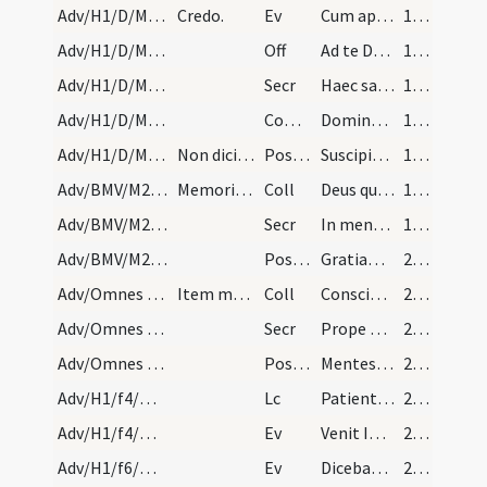
Adv/H1/D/M2/Mass Propers
Credo.
Ev
Cum appropinquasset Iesus Hierosolymis
18 (1v)
Adv/H1/D/M2/Mass Propers
Off
Ad te Domine levavi animam meam
18 (1v)
Adv/H1/D/M2/Mass Propers
Secr
Haec sacra nos Domine potenti virtute mundatos
18 (1v)
Adv/H1/D/M2/Mass Propers
Comm
Dominus dabit benignitatem
18 (1v)
Adv/H1/D/M2/Mass Propers
Non dicitur Ite missa est sed Benedicamus Domino.
Postcomm
Suscipiamus Domine misericordiam tuam
18 (1v)
Adv/BMV/M2/Mass Propers
Memoria beatae Mariae per adventum.
Coll
Deus qui de beatae Mariae Virginis utero
18 (1v)
Adv/BMV/M2/Mass Propers
Secr
In mentibus nostris quaesumus Domine verae fidei sacramenta ... liberante salutari.
18 (1v)
Adv/BMV/M2/Mass Propers
Postcomm
Gratiam tuam quaesumus Domine mentibus nostris infunde
20 (2r)
Adv/Omnes Sancti/M2/Mass Propers
Item memoria de omnibus sanctis per ferias.
Coll
Conscientias nostras quaesumus Domine visitando purifica
20 (2r)
Adv/Omnes Sancti/M2/Mass Propers
Secr
Prope esto Domine omnibus exspectantibus te ... actibus praesentemur.
20 (2r)
Adv/Omnes Sancti/M2/Mass Propers
Postcomm
Mentes nostras quaesumus Domine lumine tuae visitationis illustra ... adversa securi.
20 (2r)
Adv/H1/f4/M2/Mass Propers
Lc
Patientes estote
20 (2r)
Adv/H1/f4/M2/Mass Propers
Ev
Venit Ioannes ... Paenitentiam agite
20 (2r)
Adv/H1/f6/M2/Mass Propers
Ev
Dicebat Ioannes … Genimina viperarum
20 (2r)