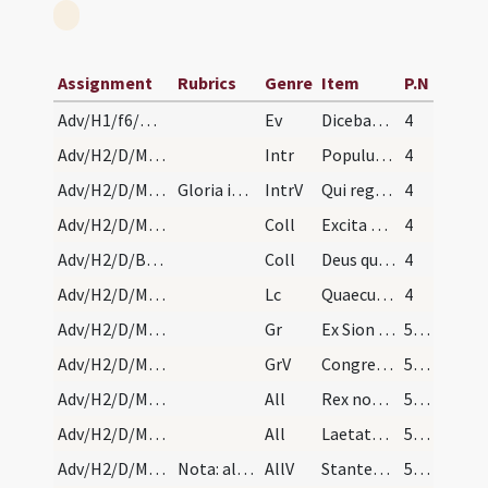
Assignment
Rubrics
Genre
Item
P.N
Adv/H1/f6/M2/Mass Propers
Ev
Dicebat Ioannes … Genimina viperarum
4
Adv/H2/D/M2/Mass Propers
Intr
Populus Sion ecce Dominus veniet
4
Adv/H2/D/M2/Mass Propers
Gloria in excelsis non dicitur.
IntrV
Qui regis Israel intende
4
Adv/H2/D/M2/Mass Propers
Coll
Excita Domine corda nostra ad praeparandas
4
Adv/H2/D/BMV/M2/Mass Propers
Coll
Deus qui de beatae Mariae Virginis utero
4
Adv/H2/D/M2/Mass Propers
Lc
Quaecumque scripta sunt
4
Adv/H2/D/M2/Mass Propers
Gr
Ex Sion species decoris eius
5 (2v)
Adv/H2/D/M2/Mass Propers
GrV
Congregate illic sanctos eius
5 (2v)
Adv/H2/D/M2/Mass Propers/1
All
Rex noster adveniet Christus
5 (2v)
Adv/H2/D/M2/Mass Propers/2
All
Laetatus sum in his quae dicta sunt mihi
5 (2v)
Adv/H2/D/M2/Mass Propers
Nota: alleluia Rex noster in Dominica dicitur. Al…
AllV
Stantes erant pedes nostri
5 (2v)