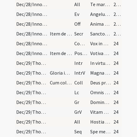
Dec/28/Innocentes/M2/Mass Propers
All
Te martyrum candidatus
23 (13v)
Dec/28/Innocentes/M2/Mass Propers
Ev
Angelus Domini apparuit in somnis Ioseph
23 (13v)
Dec/28/Innocentes/M2/Mass Propers
Off
Anima nostra sicut passer erepta est
23 (13v)
Dec/28/Innocentes/M2/Mass Propers
Item de Nativitate, Sancto Stephano et Sancto Ioa…
Secr
Sanctorum tuorum quaesumus Domine pia non desit nobis oratio
23 (13v)
Dec/28/Innocentes/M2/Mass Propers
Comm
Vox in Rama audita est
24
Dec/28/Innocentes/M2/Mass Propers
Item de Nativitate, Sancto Stephano et Sancto Ioa…
Postcomm
Votiva Domine dona percepimus
24
Dec/29/Thomas martyr/M2/Mass Propers
Intr
In virtute tua
24
Dec/29/Thomas martyr/M2/Mass Propers
Gloria in excelsis dicitur.
IntrV
Magna est gloria eius
24
Dec/29/Thomas martyr/M2/Mass Propers
Cum collecta de Nativitate coniunctim sub una con…
Coll
Deus pro cuius Ecclesia gloriosus martyr et pontifex Thomas
24
Dec/29/Thomas martyr/M2/Mass Propers
Lc
Omnis pontifex
24
Dec/29/Thomas martyr/M2/Mass Propers
Gr
Domine praevenisti
24
Dec/29/Thomas martyr/M2/Mass Propers
GrV
Vitam petiit
24
Dec/29/Thomas martyr/M2/Mass Propers
All
Hostia caelestis
24
Dec/29/Thomas martyr/M2/Mass Propers
Seq
Spe mercedis
24