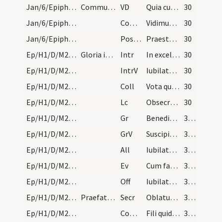
Jan/6/Epiphania/M2/Mass Propers
Communicantes et diem sacratissimam, per totam oc…
VD
Quia cum Unigenitus
30
Jan/6/Epiphania/M2/Mass Propers
Comm
Vidimus stellam eius
30
Jan/6/Epiphania/M2/Mass Propers
Postcomm
Praesta quaesumus Dominus Deus noster ut quae sollemni celebramus officio
30
Ep/H1/D/M2/Mass Propers
Gloria in excelsis dicitur quacumque die peragitu…
Intr
In excelso throno
30
Ep/H1/D/M2/Mass Propers
IntrV
Iubilate Deo omnis terra
30
Ep/H1/D/M2/Mass Propers
Coll
Vota quaesumus Domine supplicantis populi caelesti pietate prosequere
30
Ep/H1/D/M2/Mass Propers
Lc
Obsecro vos per misericordiam Dei
30
Ep/H1/D/M2/Mass Propers
Gr
Benedictus Dominus Deus Israel
31 (17v)
Ep/H1/D/M2/Mass Propers
GrV
Suscipiant montes pacem populo tuo
31 (17v)
Ep/H1/D/M2/Mass Propers
All
Iubilate Deo omnis terra
31 (17v)
Ep/H1/D/M2/Mass Propers
Ev
Cum factus esset Iesus annorum duodecim
31 (17v)
Ep/H1/D/M2/Mass Propers
Off
Iubilate Deo omnis terra
31 (17v)
Ep/H1/D/M2/Mass Propers
Praefatio de Epiphania. Et Communicantes.
Secr
Oblatum tibi Domine sacrificium
31 (17v)
Ep/H1/D/M2/Mass Propers
Comm
Fili quid fecisti
31 (17v)