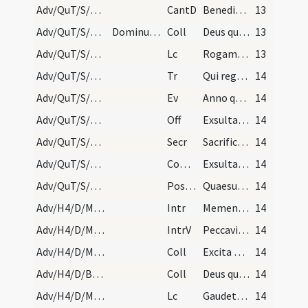
Adv/QuT/S/M2/Mass Propers
CantD
Benedictus es Domine Deus patrum nostrorum
13
Adv/QuT/S/M2/Mass Propers
Dominus vobiscum. Sine genuflectione.
Coll
Deus qui tribus pueris mitigasti flammas ignium
13
Adv/QuT/S/M2/Mass Propers
Lc
Rogamus vos per adventum Domini nostri
13
Adv/QuT/S/M2/Mass Propers
Tr
Qui regis Israel intende
14
Adv/QuT/S/M2/Mass Propers
Ev
Anno quintodecimo imperii Tiberii Caesaris
14
Adv/QuT/S/M2/Mass Propers
Off
Exsulta satis filia Sion
14
Adv/QuT/S/M2/Mass Propers
Secr
Sacrificiis praesentibus quaesumus Domine placatus intende
14
Adv/QuT/S/M2/Mass Propers
Comm
Exsultavit ut gigas ad currendam viam
14
Adv/QuT/S/M2/Mass Propers
Postcomm
Quaesumus Domine Deus noster ut sacrosancta mysteria
14
Adv/H4/D/M2/Mass Propers
Intr
Memento nostri Domine
14
Adv/H4/D/M2/Mass Propers
IntrV
Peccavimus cum patribus nostris
14
Adv/H4/D/M2/Mass Propers
Coll
Excita Domine potentiam tuam et veni et magna nobis virtute succurre
14
Adv/H4/D/BMV/M2/Mass Propers
Coll
Deus qui de beatae Mariae Virginis utero
14
Adv/H4/D/M2/Mass Propers
Lc
Gaudete in Domino semper
14