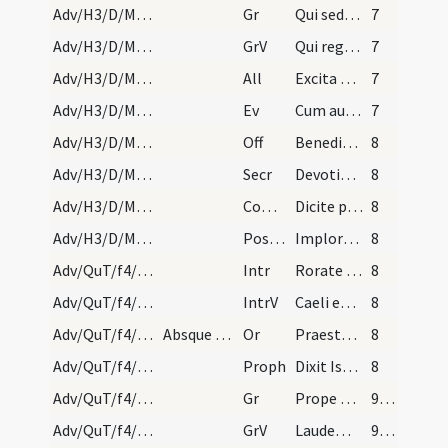
Adv/H3/D/M2/Mass Propers
Gr
Qui sedes Domine super Cherubim
7
Adv/H3/D/M2/Mass Propers
GrV
Qui regis Israel intende
7
Adv/H3/D/M2/Mass Propers
All
Excita Domine potentiam tuam et veni
7
Adv/H3/D/M2/Mass Propers
Ev
Cum audisset Ioannes in vinculis opera Christi
7
Adv/H3/D/M2/Mass Propers
Off
Benedixisti Domine terram tuam
8
Adv/H3/D/M2/Mass Propers
Secr
Devotionis nostrae tibi quaesumus Domine hostia
8
Adv/H3/D/M2/Mass Propers
Comm
Dicite pusillanimes confortamini
8
Adv/H3/D/M2/Mass Propers
Postcomm
Imploramus Domine clementiam tuam
8
Adv/QuT/f4/M2/Mass Propers
Intr
Rorate caeli desuper
8
Adv/QuT/f4/M2/Mass Propers
IntrV
Caeli enarrant gloriam Dei
8
Adv/QuT/f4/M2/Mass Propers
Absque salutatione. Oremus. Flectamus genua.
Or
Praesta quaesumus omnipotens Deus ut redemptionis nostrae
8
Adv/QuT/f4/M2/Mass Propers
Proph
Dixit Isaias ... Erit in novissimis diebus praeparatus mons domus Domini
8
Adv/QuT/f4/M2/Mass Propers/1
Gr
Prope est Dominus omnibus invocantibus eum
9 (3v)
Adv/QuT/f4/M2/Mass Propers/1
GrV
Laudem Domini loquetur os meum
9 (3v)