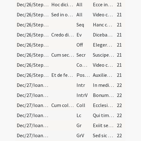
Dec/26/Stephanus martyr/M2/Mass Propers/1
Hoc dicitur in ipso die.
All
Ecce inquit Stephanus video caelos apertos
21
Dec/26/Stephanus martyr/M2/Mass Propers/2
Sed in octava erit sequens:
All
Video caelos apertos
21
Dec/26/Stephanus martyr/M2/Mass Propers
Seq
Hanc concordi
21
Dec/26/Stephanus martyr/M2/Mass Propers
Credo dicitur.
Ev
Dicebat Iesus ... Ecce ego mitto ad vos prophetas
21
Dec/26/Stephanus martyr/M2/Mass Propers
Off
Elegerunt apostoli Stephanum levitam
21
Dec/26/Stephanus martyr/M2/Mass Propers
Cum secreto de festo coniunctim. Praefatio de Nat…
Secr
Suscipe Domine munera pro tuorum sollemnitate sanctorum
21
Dec/26/Stephanus martyr/M2/Mass Propers
Comm
Video caelos apertos
21
Dec/26/Stephanus martyr/M2/Mass Propers
Et de festo collecta coniunctim.
Postcomm
Auxilientur nobis Domine sumpta mysteria
21
Dec/27/Ioannes apostolus/M2/Mass Propers
Intr
In medio ecclesiae aperuit os eius
22
Dec/27/Ioannes apostolus/M2/Mass Propers
IntrV
Bonum est confiteri Domino
22
Dec/27/Ioannes apostolus/M2/Mass Propers
Cum collecta de Nativitate et de Sancto Stephano.
Coll
Ecclesiam tuam quaesumus Domine benignus illustra
22
Dec/27/Ioannes apostolus/M2/Mass Propers
Lc
Qui timet Deum faciet bona
22
Dec/27/Ioannes apostolus/M2/Mass Propers
Gr
Exiit sermo inter fratres
22
Dec/27/Ioannes apostolus/M2/Mass Propers
GrV
Sed sic eum volo manere
22