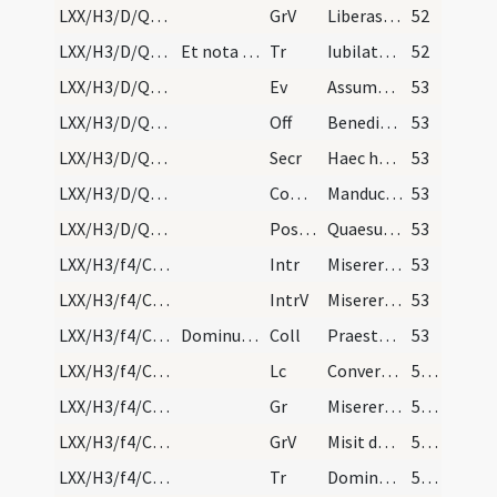
LXX/H3/D/Quinquagesima/M2/Mass Propers
GrV
Liberasti in brachio tuo
52
LXX/H3/D/Quinquagesima/M2/Mass Propers
Et nota tamen quod iste tractus dicitur tantum in…
Tr
Iubilate Domino omnis terra
52
LXX/H3/D/Quinquagesima/M2/Mass Propers
Ev
Assumpsit Dominus ... Ecce ascendimus
53
LXX/H3/D/Quinquagesima/M2/Mass Propers
Off
Benedictus es Domine doce me
53
LXX/H3/D/Quinquagesima/M2/Mass Propers
Secr
Haec hostia quaesumus Domine emundet nostra delicta
53
LXX/H3/D/Quinquagesima/M2/Mass Propers
Comm
Manducaverunt et saturati sunt nimis
53
LXX/H3/D/Quinquagesima/M2/Mass Propers
Postcomm
Quaesumus omnipotens Deus ut qui caelestia alimenta percepimus
53
LXX/H3/f4/Cinerum/M2/Mass Propers
Intr
Misereris omnium
53
LXX/H3/f4/Cinerum/M2/Mass Propers
IntrV
Miserere mei Deus
53
LXX/H3/f4/Cinerum/M2/Mass Propers
Dominus vobiscum. Oremus. Flectamus genua. Levate…
Coll
Praesta Domine fidelibus tuis ut ieiuniorum veneranda sollemnia
53
LXX/H3/f4/Cinerum/M2/Mass Propers
Lc
Convertimini ad me in toto corde vestro
54 (29r)
LXX/H3/f4/Cinerum/M2/Mass Propers
Gr
Miserere mei Deus
54 (29r)
LXX/H3/f4/Cinerum/M2/Mass Propers
GrV
Misit de caelo
54 (29r)
LXX/H3/f4/Cinerum/M2/Mass Propers
Tr
Domine non secundum peccata nostra
54 (29r)