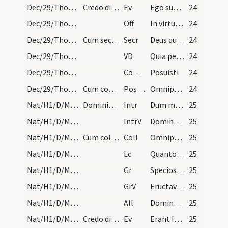
Dec/29/Thomas martyr/M2/Mass Propers
Credo dicitur.
Ev
Ego sum pastor bonus
24
Dec/29/Thomas martyr/M2/Mass Propers
Off
In virtute tua
24
Dec/29/Thomas martyr/M2/Mass Propers
Cum secreto de Nativitate coniunctim. Deinde de S…
Secr
Deus qui beatum Thomam archipraesulem et martyrem tuum aeternitatis
24
Dec/29/Thomas martyr/M2/Mass Propers
VD
Quia per incarnati
24
Dec/29/Thomas martyr/M2/Mass Propers
Comm
Posuisti
24
Dec/29/Thomas martyr/M2/Mass Propers
Cum complenda de Nativitate coniunctim. Deinde de…
Postcomm
Omnipotens sempiterne Deus invictissimi martyris et gloriosissimi pontificis et Anglorum apostoli Thomae ... sentiamus in caelis.
24
Nat/H1/D/M2/Mass Propers
Dominica Infra Octavam Nativitatis Christi quae e…
Intr
Dum medium silentium
25
Nat/H1/D/M2/Mass Propers
IntrV
Dominus regnavit decorem indutus est
25
Nat/H1/D/M2/Mass Propers
Cum collecta de Nativitate coniunctim sub una con…
Coll
Omnipotens sempiterne Deus dirige actus nostros
25
Nat/H1/D/M2/Mass Propers
Lc
Quanto tempore heres parvulus est (G 4)
25
Nat/H1/D/M2/Mass Propers
Gr
Speciosus forma prae filiis hominum
25
Nat/H1/D/M2/Mass Propers
GrV
Eructavit cor meum verbum bonum
25
Nat/H1/D/M2/Mass Propers
All
Dominus regnavit decorem induit
25
Nat/H1/D/M2/Mass Propers
Credo dicitur.
Ev
Erant Ioseph et Maria mater Iesu mirantes
25