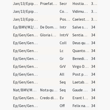
Jan/13/Epiphania (Octava)/M2/Mass Propers
Praefatio ut supra. Et Communicantes.
Secr
Hostias tibi Domine pro nati Filii tui apparitione
33 (18v)
Jan/13/Epiphania (Octava)/M2/Mass Propers
Comm
Vidimus stellam eius
33 (18v)
Jan/13/Epiphania (Octava)/M2/Mass Propers
Postcomm
Caelesti lumine quaesumus Domine semper
33 (18v)
Ep/BMV/M2/Mass Propers
De Domina nostra ab octava Epiphaniae usque ad Pu…
Intr
Salve sancta parens
34
Ep/Gen/Gen/BMV/M2/Mass Propers
Gloria in excelsis dicitur.
IntrV
Sentiant omnes tuum levamen
34
Ep/Gen/Gen/BMV/M2/Mass Propers
Coll
Deus qui salutis aeternae beatae Mariae virginitate
34
Ep/Gen/Gen/BMV/M2/Mass Propers
Lc
Quanto tempore heres parvulus est
34
Ep/Gen/Gen/BMV/M2/Mass Propers
Gr
Benedicta et venerabilis
34
Ep/Gen/Gen/BMV/M2/Mass Propers
GrV
Virgo Dei Genitrix
34
Ep/Gen/Gen/BMV/M2/Mass Propers
All
Post partum Virgo
34
Ep/Gen/Gen/BMV/M2/Mass Propers
Seq
Laetabundus
34
Nat/BMV/M2/Mass Propers
Nota quod a festo Nativitatis Domini usque ad Epi…
Seq
Gaude Dei Genitrix
34
Ep/Gen/Gen/BMV/M2/Mass Propers
Credo dicitur.
Ev
Erant Ioseph et Maria mater Iesu mirantes
34
Ep/Gen/Gen/BMV/M2/Mass Propers
Off
Felix namque es
34