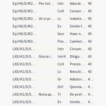
Ep/H6/D/M2/Mass Propers
Per totum ut supra
Intr
Adorate Deum
43
Ep/H6/D/M2/Mass Propers
Coll
Conserva populum tuum Deus et tuo nomini fac devotum
43
Ep/H6/D/M2/Mass Propers
Ut in praecedenti dominica
Lc
Induite vos
43
Ep/H6/D/M2/Mass Propers
Ev
Simile factum est regnum caelorum homini qui seminavit bonum semen
43
Ep/H6/D/M2/Mass Propers
Secr
Haec nos Domine oblatio mundet quaesumus a crimine ... gubernet et protegat.
43
Ep/H6/D/M2/Mass Propers
Postcomm
Caelestibus Domine pasti deliciis
43
LXX/H1/D/Septuagesima/M2/Mass Propers
Intr
Circumdederunt me
43
LXX/H1/D/Septuagesima/M2/Mass Propers
Gloria in excelsis non dicitur.
IntrV
Diligam te Domine
43
LXX/H1/D/Septuagesima/M2/Mass Propers
Coll
Preces populi tui ... pro tui nominis gloria misericorditer liberemur.
43
LXX/H1/D/Septuagesima/M2/Mass Propers
Lc
Nescitis quod hi qui in stadio currunt
43
LXX/H1/D/Septuagesima/M2/Mass Propers
Gr
Adiutor in opportunitatibus
44 (24r)
LXX/H1/D/Septuagesima/M2/Mass Propers
GrV
Quoniam non in finem
44 (24r)
LXX/H1/D/Septuagesima/M2/Mass Propers
Nota quod tractus iste solummodo in Dominica dici…
Tr
De profundis clamavi ad te
44 (24r)
LXX/H1/D/Septuagesima/M2/Mass Propers
Ev
Simile est regnum caelorum homini patrifamilias
44 (24r)