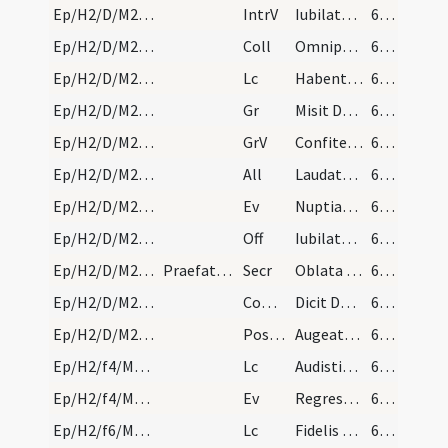
Ep/H2/D/M2/Mass Propers
IntrV
Iubilate Deo omnis terra
63 (22r)
Ep/H2/D/M2/Mass Propers
Coll
Omnipotens sempiterne Deus qui caelestia simul
63 (22r)
Ep/H2/D/M2/Mass Propers
Lc
Habentes donationes secundum gratiam differentes
63 (22r)
Ep/H2/D/M2/Mass Propers
Gr
Misit Dominus verbum suum
64 (22v)
Ep/H2/D/M2/Mass Propers
GrV
Confiteantur Domino misericordiae eius
64 (22v)
Ep/H2/D/M2/Mass Propers
All
Laudate Deum omnes angeli eius
64 (22v)
Ep/H2/D/M2/Mass Propers
Ev
Nuptiae factae sunt in Chana Galilaeae
64 (22v)
Ep/H2/D/M2/Mass Propers
Off
Iubilate Deo universa terra
64 (22v)
Ep/H2/D/M2/Mass Propers
Praefatio cottidiana dominicaliter
Secr
Oblata Domine munera quaesumus sanctifica
65 (23r)
Ep/H2/D/M2/Mass Propers
Comm
Dicit Dominus implete hydrias aqua
65 (23r)
Ep/H2/D/M2/Mass Propers
Postcomm
Augeatur in nobis quaesumus Domine tuae virtutis operatio
65 (23r)
Ep/H2/f4/M2/Mass Propers
Lc
Audistis dispensationem Dei (Kol 1)
65 (23r)
Ep/H2/f4/M2/Mass Propers
Ev
Regressus est Iesus in virtute Spiritus
65 (23r)
Ep/H2/f6/M2/Mass Propers
Lc
Fidelis sermo et omni acceptione dignus
66 (23v)