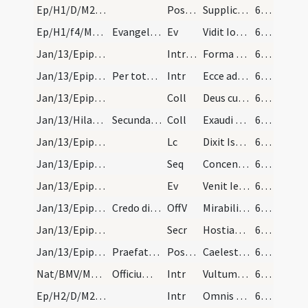
Ep/H1/D/M2/Mass Propers
Postcomm
Supplices te rogamus omnipotens Deus ut quos tuis reficis sacramentis
61 (21r)
Ep/H1/f4/M2/Mass Propers
Evangelium subsequens non debet omitti. Si non po…
Ev
Vidit Ioannes ... Ecce Agnus Dei
61 (21r)
Jan/13/Epiphania (Octava)/M2/Mass Propers
IntrTrop
Forma speciosissimus
62 (21v)
Jan/13/Epiphania (Octava)/M2/Mass Propers
Per totum.
Intr
Ecce advenit dominator
62 (21v)
Jan/13/Epiphania (Octava)/M2/Mass Propers
Coll
Deus cuius Unigenitus in substantia nostrae carnis apparuit
62 (21v)
Jan/13/Hilarius Pictaviensis/M2/Mass Propers
Secunda de sancto Hilario ... de uno confessore e…
Coll
Exaudi quaesumus Domine preces nostras
62 (21v)
Jan/13/Epiphania (Octava)/M2/Mass Propers
Lc
Dixit Isaias Domine Deus meus honorificabo te
62 (21v)
Jan/13/Epiphania (Octava)/M2/Mass Propers
Seq
Concentu parili
63 (22r)
Jan/13/Epiphania (Octava)/M2/Mass Propers
Ev
Venit Iesus a Galilaea in Iordanem
63 (22r)
Jan/13/Epiphania (Octava)/M2/Mass Propers
Credo dicitur. Pro offertorio
OffV
Mirabilis in excelsis
63 (22r)
Jan/13/Epiphania (Octava)/M2/Mass Propers
Secr
Hostias tibi Domine pro nati Filii tui apparitione
63 (22r)
Jan/13/Epiphania (Octava)/M2/Mass Propers
Praefatio Quia cum Unigenitus
Postcomm
Caelesti lumine quaesumus Domine semper
63 (22r)
Nat/BMV/M2/Mass Propers
Officium de beata Virgine post octavas Nativitati…
Intr
Vultum tuum
63 (22r)
Ep/H2/D/M2/Mass Propers
Intr
Omnis terra adoret te
63 (22r)