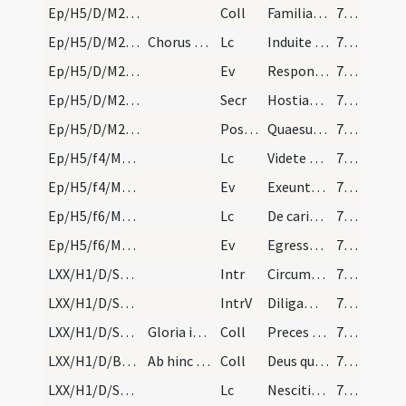
Ep/H5/D/M2/Mass Propers
Coll
Familiam tuam quaesumus Domine continua pietate custodi
71 (26r)
Ep/H5/D/M2/Mass Propers
Chorus non tenet.
Lc
Induite vos sicut electi Dei
71 (26r)
Ep/H5/D/M2/Mass Propers
Ev
Respondens Iesus ... Confiteor tibi Pater
71 (26r)
Ep/H5/D/M2/Mass Propers
Secr
Hostias tibi Domine placationis offerimus
72 (26v)
Ep/H5/D/M2/Mass Propers
Postcomm
Quaesumus omnipotens Deus ut illius salutaris sacramenti capiamus effectum
72 (26v)
Ep/H5/f4/M2/Mass Propers
Lc
Videte vocationem vestram
72 (26v)
Ep/H5/f4/M2/Mass Propers
Ev
Exeuntes pharisaei cum Herodianis consilium
72 (26v)
Ep/H5/f6/M2/Mass Propers
Lc
De caritate fraternitatis non necesse habemus scribere
73 (27r)
Ep/H5/f6/M2/Mass Propers
Ev
Egressus est Iesus ad mare
73 (27r)
LXX/H1/D/Septuagesima/M2/Mass Propers
Intr
Circumdederunt me
73 (27r)
LXX/H1/D/Septuagesima/M2/Mass Propers
IntrV
Diligam te Domine
73 (27r)
LXX/H1/D/Septuagesima/M2/Mass Propers
Gloria in excelsis non dicitur ab hinc usque ad P…
Coll
Preces populi tui ... pro tui nominis gloria misericorditer liberemur.
73 (27r)
LXX/H1/D/BMV/M2/Mass Propers
Ab hinc usque ad Pascha dicitur tantum una oratio…
Coll
Deus qui salutis
73 (27r)
LXX/H1/D/Septuagesima/M2/Mass Propers
Lc
Nescitis quod hi qui in stadio currunt
73 (27r)