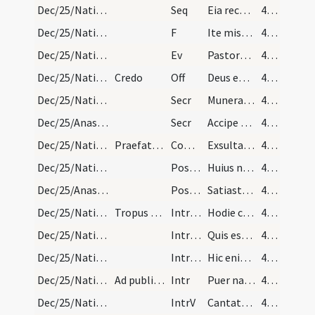
Dec/25/Nativitas/M2/Mass Propers
Seq
Eia recolamus
44 (12v)
Dec/25/Nativitas/Christmas Eve
F
Ite missa est
45 (13r)
Dec/25/Nativitas/M2/Mass Propers
Ev
Pastores loquebantur ad invicem
45 (13r)
Dec/25/Nativitas/M2/Mass Propers
Credo
Off
Deus enim firmavit orbem terrae
45 (13r)
Dec/25/Nativitas/M2/Mass Propers
Secr
Munera nostra quaesumus Domine nativitatis hodiernae mysteriis
45 (13r)
Dec/25/Anastasia/M2/Mass Propers
Secr
Accipe quaesumus Domine munera dignanter oblata
45 (13r)
Dec/25/Nativitas/M2/Mass Propers
Praefatio Quia per incarnati Verbi. Communicantes…
Comm
Exsulta filia Sion
45 (13r)
Dec/25/Nativitas/M2/Mass Propers
Postcomm
Huius nos Domine sacramenti semper novitas
45 (13r)
Dec/25/Anastasia/M2/Mass Propers
Postcomm
Satiasti Domine familiam tuam muneribus sacris
45 (13r)
Dec/25/Nativitas/M3/Mass Propers/1
Tropus ad missam publicam ... V. Quis est iste V.…
IntrTrop
Hodie cantandus est nobis
45 (13r)
Dec/25/Nativitas/M3/Mass Propers/2
IntrTrop
Quis est iste
45 (13r)
Dec/25/Nativitas/M3/Mass Propers/3
IntrTrop
Hic enim est
45 (13r)
Dec/25/Nativitas/M3/Mass Propers
Ad publicam missam
Intr
Puer natus est nobis
46 (13v)
Dec/25/Nativitas/M3/Mass Propers
IntrV
Cantate Domino canticum novum
46 (13v)