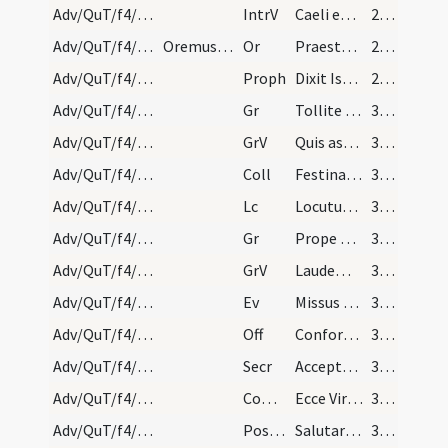
Adv/QuT/f4/M2/Mass Propers
IntrV
Caeli enarrant gloriam Dei
29 (5r)
Adv/QuT/f4/M2/Mass Propers
Oremus. Flectamus genua. Levate.
Or
Praesta quaesumus omnipotens Deus ut redemptionis nostrae
29 (5r)
Adv/QuT/f4/M2/Mass Propers
Proph
Dixit Isaias ... Erit in novissimis diebus praeparatus mons domus Domini
29 (5r)
Adv/QuT/f4/M2/Mass Propers/1
Gr
Tollite portas principes vestras
30 (5v)
Adv/QuT/f4/M2/Mass Propers/1
GrV
Quis ascendet in montem Domini
30 (5v)
Adv/QuT/f4/M2/Mass Propers
Coll
Festina quaesumus Domine ne tardaveris et auxilium ... pietate confidunt.
30 (5v)
Adv/QuT/f4/M2/Mass Propers
Lc
Locutus est Dominus ... Pete tibi signum
30 (5v)
Adv/QuT/f4/M2/Mass Propers/2
Gr
Prope est Dominus omnibus invocantibus eum
30 (5v)
Adv/QuT/f4/M2/Mass Propers/2
GrV
Laudem Domini loquetur os meum
30 (5v)
Adv/QuT/f4/M2/Mass Propers
Ev
Missus est angelus Gabriel
30 (5v)
Adv/QuT/f4/M2/Mass Propers
Off
Confortamini et iam nolite timere
31 (6r)
Adv/QuT/f4/M2/Mass Propers
Secr
Accepta tibi sint quaesumus Domine ieiunia nostra
31 (6r)
Adv/QuT/f4/M2/Mass Propers
Comm
Ecce Virgo concipiet
31 (6r)
Adv/QuT/f4/M2/Mass Propers
Postcomm
Salutaris tui Domine munere satiati supplices deprecamur
31 (6r)