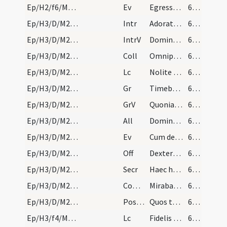
Ep/H2/f6/M2/Mass Propers
Ev
Egressus Iesus ... Et facto Sabbato
66 (23v)
Ep/H3/D/M2/Mass Propers
Intr
Adorate Deum
66 (23v)
Ep/H3/D/M2/Mass Propers
IntrV
Dominus regnavit exsultet terra
66 (23v)
Ep/H3/D/M2/Mass Propers
Coll
Omnipotens sempiterne Deus infirmitatem nostram
66 (23v)
Ep/H3/D/M2/Mass Propers
Lc
Nolite esse prudentes
66 (23v)
Ep/H3/D/M2/Mass Propers
Gr
Timebunt gentes nomen tuum
67 (24r)
Ep/H3/D/M2/Mass Propers
GrV
Quoniam aedificavit Dominus Sion
67 (24r)
Ep/H3/D/M2/Mass Propers
All
Dominus regnavit exsultet terra
67 (24r)
Ep/H3/D/M2/Mass Propers
Ev
Cum descendisset Iesus de monte ... ecce leprosus
67 (24r)
Ep/H3/D/M2/Mass Propers
Off
Dextera Domini fecit virtutem
68 (24v)
Ep/H3/D/M2/Mass Propers
Secr
Haec hostia quaesumus Domine emundet nostra delicta
68 (24v)
Ep/H3/D/M2/Mass Propers
Comm
Mirabantur omnes
68 (24v)
Ep/H3/D/M2/Mass Propers
Postcomm
Quos tantis Domine largiris uti mysteriis
68 (24v)
Ep/H3/f4/M2/Mass Propers
Lc
Fidelis sermo et omni acceptione dignus
68 (24v)