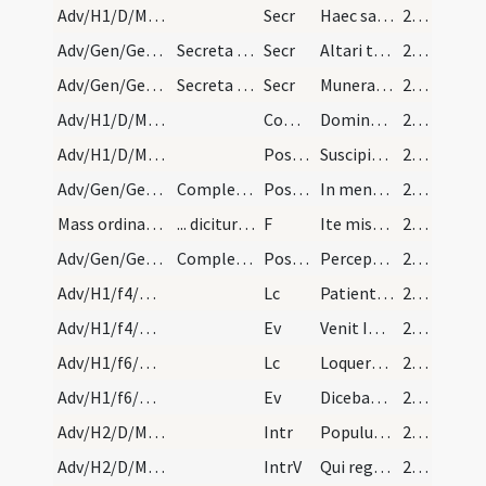
Adv/H1/D/M2/Mass Propers
Secr
Haec sacra nos Domine quaesumus potenti virtute mundatos
22 (1v)
Adv/Gen/Gen/BMV/M2/Mass Propers
Secreta de beata Virgine
Secr
Altari tuo Domine superposita munera Spiritus Sanctus ... virtutis implevit.
22 (1v)
Adv/Gen/Gen/Omnes Sancti/M2/Mass Propers
Secreta de omnibus sanctis ... Praefatio cottidia…
Secr
Munera Domine oblata sanctifica ... sanctorum comitatu.
22 (1v)
Adv/H1/D/M2/Mass Propers
Comm
Dominus dabit benignitatem
22 (1v)
Adv/H1/D/M2/Mass Propers
Postcomm
Suscipiamus Domine misericordiam tuam
22 (1v)
Adv/Gen/Gen/BMV/M2/Mass Propers
Complenda de beata Virgine
Postcomm
In mentibus nostris quaesumus Domine verae fidei sacramenta confirma ... pervenire laetitiam.
22 (1v)
Mass ordinary/dismissal
... dicitur omnibus diebus dominicis per totum an…
F
Ite missa est
23 (2r)
Adv/Gen/Gen/Omnes Sancti/M2/Mass Propers
Complenda de omnibus sanctis
Postcomm
Perceptis Domine salutaribus sacramentis humiliter deprecamur ... aeternae percipiamus.
23 (2r)
Adv/H1/f4/M2/Mass Propers
Lc
Patientes estote usque ad adventum Domini
23 (2r)
Adv/H1/f4/M2/Mass Propers
Ev
Venit Ioannes ... Paenitentiam agite
23 (2r)
Adv/H1/f6/M2/Mass Propers
Lc
Loquere quae decet sanam doctrinam
23 (2r)
Adv/H1/f6/M2/Mass Propers
Ev
Dicebat Ioannes … Genimina viperarum
24 (2v)
Adv/H2/D/M2/Mass Propers
Intr
Populus Sion ecce Dominus veniet
25 (3r)
Adv/H2/D/M2/Mass Propers
IntrV
Qui regis Israel intende
25 (3r)