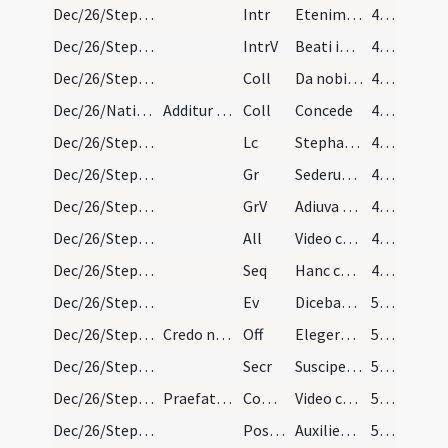
Dec/26/Stephanus martyr/M2/Mass Propers
Intr
Etenim sederunt principes
48 (14v)
Dec/26/Stephanus martyr/M2/Mass Propers
IntrV
Beati immaculati in via
48 (14v)
Dec/26/Stephanus martyr/M2/Mass Propers
Coll
Da nobis quaesumus Domine imitari quod colimus
48 (14v)
Dec/26/Nativitas/M2/Mass Propers
Additur oratio de Nativitate Domini
Coll
Concede
48 (14v)
Dec/26/Stephanus martyr/M2/Mass Propers
Lc
Stephanus plenus gratia et fortitudine
48 (14v)
Dec/26/Stephanus martyr/M2/Mass Propers
Gr
Sederunt principes
49 (15r)
Dec/26/Stephanus martyr/M2/Mass Propers
GrV
Adiuva me Domine
49 (15r)
Dec/26/Stephanus martyr/M2/Mass Propers
All
Video caelos apertos
49 (15r)
Dec/26/Stephanus martyr/M2/Mass Propers
Seq
Hanc concordi famulatu
49 (15r)
Dec/26/Stephanus martyr/M2/Mass Propers
Ev
Dicebat Iesus ... Ecce ego mitto ad vos prophetas
50 (15v)
Dec/26/Stephanus martyr/M2/Mass Propers
Credo non dicitur nisi fuerit dies dominica.
Off
Elegerunt apostoli Stephanum levitam
50 (15v)
Dec/26/Stephanus martyr/M2/Mass Propers
Secr
Suscipe Domine munera pro tuorum sollemnitate sanctorum
50 (15v)
Dec/26/Stephanus martyr/M2/Mass Propers
Praefatio Quia per incarnati.
Comm
Video caelos apertos
50 (15v)
Dec/26/Stephanus martyr/M2/Mass Propers
Postcomm
Auxilientur nobis quaesumus Domine sumpta mysteria
50 (15v)