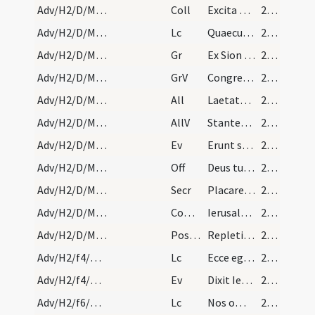
Adv/H2/D/M2/Mass Propers
Coll
Excita quaesumus Domine corda nostra ad praeparandas
25 (3r)
Adv/H2/D/M2/Mass Propers
Lc
Quaecumque scripta sunt
25 (3r)
Adv/H2/D/M2/Mass Propers
Gr
Ex Sion species decoris eius
25 (3r)
Adv/H2/D/M2/Mass Propers
GrV
Congregate illic sanctos eius
25 (3r)
Adv/H2/D/M2/Mass Propers
All
Laetatus sum in his quae dicta sunt mihi
25 (3r)
Adv/H2/D/M2/Mass Propers
AllV
Stantes erant pedes nostri in atriis tuis Ierusalem
25 (3r)
Adv/H2/D/M2/Mass Propers
Ev
Erunt signa in sole et luna et stellis
26 (3v)
Adv/H2/D/M2/Mass Propers
Off
Deus tu convertens vivificabis nos
26 (3v)
Adv/H2/D/M2/Mass Propers
Secr
Placare quaesumus Domine humilitatis nostrae precibus
26 (3v)
Adv/H2/D/M2/Mass Propers
Comm
Ierusalem surge et sta in excelso
26 (3v)
Adv/H2/D/M2/Mass Propers
Postcomm
Repleti cibo spiritalis alimoniae ... amare caelestia.
26 (3v)
Adv/H2/f4/M2/Mass Propers
Lc
Ecce ego mitto angelum meum
26 (3v)
Adv/H2/f4/M2/Mass Propers
Ev
Dixit Iesus ... Non surrexit inter natos mulierum
27 (4r)
Adv/H2/f6/M2/Mass Propers
Lc
Nos omnes revelata facie gloriam Domini speculantes
27 (4r)