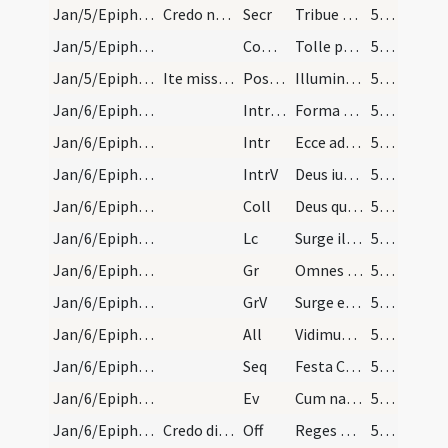
Jan/5/Epiphania (Vigilia)/M2/Mass Propers
Credo non dicitur ... Praefatio de Nativitate.
Secr
Tribue quaesumus Domine ut eum praesentibus sacrificiis immolemus
57 (19r)
Jan/5/Epiphania (Vigilia)/M2/Mass Propers
Comm
Tolle puerum et matrem eius
57 (19r)
Jan/5/Epiphania (Vigilia)/M2/Mass Propers
Ite missa est
Postcomm
Illumina quaesumus Domine populum tuum
57 (19r)
Jan/6/Epiphania/M2/Mass Propers
IntrTrop
Forma speciosissimus
57 (19r)
Jan/6/Epiphania/M2/Mass Propers
Intr
Ecce advenit dominator Dominus
58 (19v)
Jan/6/Epiphania/M2/Mass Propers
IntrV
Deus iudicium tuum regi da
58 (19v)
Jan/6/Epiphania/M2/Mass Propers
Coll
Deus qui hodierna die Unigenitum tuum gentibus
58 (19v)
Jan/6/Epiphania/M2/Mass Propers
Lc
Surge illuminare Ierusalem
58 (19v)
Jan/6/Epiphania/M2/Mass Propers
Gr
Omnes de Saba venient
58 (19v)
Jan/6/Epiphania/M2/Mass Propers
GrV
Surge et illuminare Ierusalem
58 (19v)
Jan/6/Epiphania/M2/Mass Propers
All
Vidimus stellam eius
58 (19v)
Jan/6/Epiphania/M2/Mass Propers
Seq
Festa Christi
58 (19v)
Jan/6/Epiphania/M2/Mass Propers
Ev
Cum natus esset Iesus in Bethlehem Iuda
59 (20r)
Jan/6/Epiphania/M2/Mass Propers
Credo dicitur per totam octavam quando de festo a…
Off
Reges Tharsis et insulae
59 (20r)