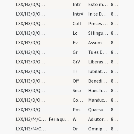
LXX/H3/D/Quinquagesima/M2/Mass Propers
Intr
Esto mihi in Deum protectorem
82 (31v)
LXX/H3/D/Quinquagesima/M2/Mass Propers
IntrV
In te Domine speravi
82 (31v)
LXX/H3/D/Quinquagesima/M2/Mass Propers
Coll
Preces nostras quaesumus Domine clementer exaudi atque a peccatorum vinculis absolutos
82 (31v)
LXX/H3/D/Quinquagesima/M2/Mass Propers
Lc
Si linguis hominum loquar et angelorum
82 (31v)
LXX/H3/D/Quinquagesima/M2/Mass Propers
Ev
Assumpsit Iesus ... ecce ascendimus Hierosolymam
83 (32r)
LXX/H3/D/Quinquagesima/M2/Mass Propers
Gr
Tu es Deus
83 (32r)
LXX/H3/D/Quinquagesima/M2/Mass Propers
GrV
Liberasti in brachio tuo
83 (32r)
LXX/H3/D/Quinquagesima/M2/Mass Propers
Tr
Iubilate Deo omnis terra
83 (32r)
LXX/H3/D/Quinquagesima/M2/Mass Propers
Off
Benedictus es Domine doce me
83 (32r)
LXX/H3/D/Quinquagesima/M2/Mass Propers
Secr
Haec hostia Domine quaesumus emundet nostra delicta
83 (32r)
LXX/H3/D/Quinquagesima/M2/Mass Propers
Comm
Manducaverunt et saturati sunt nimis
83 (32r)
LXX/H3/D/Quinquagesima/M2/Mass Propers
Postcomm
Quaesumus omnipotens Deus ut qui caelestia alimenta percepimus
84 (32v)
LXX/H3/f4/Cin/Ash Wednesday/blessing of ashes
Feria quarta in Capite Ieiunii. Benedictio cineru…
W
Adiutorium nostrum
84 (32v)
LXX/H3/f4/Cin/Ash Wednesday/blessing of ashes/1
Or
Omnipotens sempiterne Deus parce metuentibus propitiare supplicibus ... tutelam percipiant.
84 (32v)