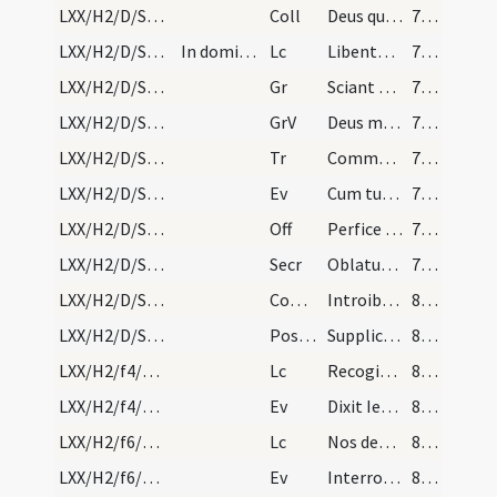
LXX/H2/D/Sexagesima/M2/Mass Propers
Coll
Deus qui conspicis quia ex nulla nostra actione confidimus
77 (29r)
LXX/H2/D/Sexagesima/M2/Mass Propers
In dominica tota legatur epistola. In feriis usqu…
Lc
Libenter suffertis insipientes
77 (29r)
LXX/H2/D/Sexagesima/M2/Mass Propers
Gr
Sciant gentes
79 (30r)
LXX/H2/D/Sexagesima/M2/Mass Propers
GrV
Deus meus pone illos
79 (30r)
LXX/H2/D/Sexagesima/M2/Mass Propers
Tr
Commovisti Domine
79 (30r)
LXX/H2/D/Sexagesima/M2/Mass Propers
Ev
Cum turba plurima ... Exiit qui seminat
79 (30r)
LXX/H2/D/Sexagesima/M2/Mass Propers
Off
Perfice gressus meos
79 (30r)
LXX/H2/D/Sexagesima/M2/Mass Propers
Secr
Oblatum tibi Domine sacrificium
79 (30r)
LXX/H2/D/Sexagesima/M2/Mass Propers
Comm
Introibo ad altare Dei
80 (30v)
LXX/H2/D/Sexagesima/M2/Mass Propers
Postcomm
Supplices te rogamus omnipotens Deus ut quos tuis reficis sacramentis
80 (30v)
LXX/H2/f4/M2/Mass Propers
Lc
Recogitate Dominum Iesum Christum qualem sustinuit
80 (30v)
LXX/H2/f4/M2/Mass Propers
Ev
Dixit Iesus ... Qui non est mecum
81 (31r)
LXX/H2/f6/M2/Mass Propers
Lc
Nos desolati a vobis ad tempus horae
81 (31r)
LXX/H2/f6/M2/Mass Propers
Ev
Interrogatus Iesus a pharisaeis quando venit regnum Dei
81 (31r)