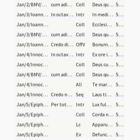
Jan/2/BMV/M2/Mass Propers
cum adiuncta ... ut supra quae non omitittur usqu…
Coll
Deus qui salutis
56 (18v)
Jan/3/Ioannes apostolus (Octava)/M2/Mass Propers
In octava sancti Ioannis ad missam officium ... p…
Intr
In medio ecclesiae
56 (18v)
Jan/3/Ioannes apostolus (Octava)/M2/Mass Propers
Coll
Ecclesiam
56 (18v)
Jan/3/BMV/M2/Mass Propers
cum adiuncta
Coll
Deus qui salutis
56 (18v)
Jan/3/Ioannes apostolus (Octava)/M2/Mass Propers
Credo dicitur. Pro offertorio dicitur versus ...…
OffV
Bonum est confiteri Domino
56 (18v)
Jan/4/Innocentes (Octava)/M2/Mass Propers
In octava Innocentum. Ad missam officium ... per…
Intr
Ex ore infantium
57 (19r)
Jan/4/Innocentes (Octava)/M2/Mass Propers
Coll
Deus cuius praeconium ... vita fateatur.
57 (19r)
Jan/4/BMV/M2/Mass Propers
cum adiuncta
Coll
Deus qui salutis
57 (19r)
Jan/4/Innocentes (Octava)/M2/Mass Propers
All
Te martyrum
57 (19r)
Jan/4/Innocentes (Octava)/M2/Mass Propers
Credo non dicitur nisi fuerit dominica. Praefatio…
Seq
Laus tibi Christe
57 (19r)
Jan/5/Epiphania (Vigilia)/M2/Mass Propers
Per totum. Gloria in excelsis dicitur.
Intr
Lux fulgebit
57 (19r)
Jan/5/Epiphania (Vigilia)/M2/Mass Propers
Coll
Corda nostra quaesumus Domine venturae festivitatis splendor illustret
57 (19r)
Jan/5/Epiphania (Vigilia)/M2/Mass Propers
Lc
Apparuit benignitas et humanitas Salvatoris nostri Dei
57 (19r)
Jan/5/Epiphania (Vigilia)/M2/Mass Propers
Ev
Defuncto Herode
57 (19r)