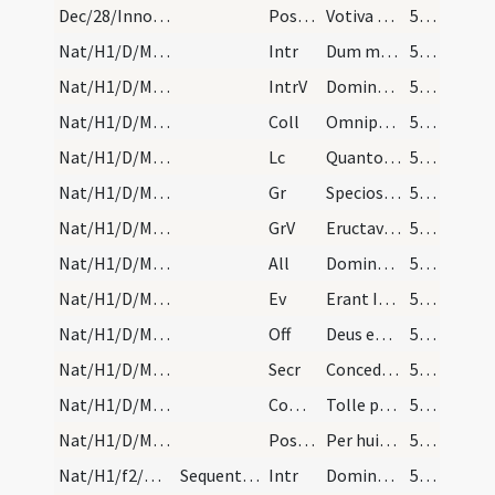
Dec/28/Innocentes/M2/Mass Propers
Postcomm
Votiva Domine dona percepimus
54 (17v)
Nat/H1/D/M2/Mass Propers
Intr
Dum medium silentium
54 (17v)
Nat/H1/D/M2/Mass Propers
IntrV
Dominus regnavit decorem indutus est
54 (17v)
Nat/H1/D/M2/Mass Propers
Coll
Omnipotens sempiterne Deus dirige actus nostros
54 (17v)
Nat/H1/D/M2/Mass Propers
Lc
Quanto tempore heres parvulus est (G 4)
54 (17v)
Nat/H1/D/M2/Mass Propers
Gr
Speciosus forma prae filiis hominum
54 (17v)
Nat/H1/D/M2/Mass Propers
GrV
Eructavit cor meum verbum bonum
54 (17v)
Nat/H1/D/M2/Mass Propers
All
Dominus regnavit
55 (18r)
Nat/H1/D/M2/Mass Propers
Ev
Erant Ioseph et Maria mater Iesu mirantes
55 (18r)
Nat/H1/D/M2/Mass Propers
Off
Deus enim firmavit orbem terrae
55 (18r)
Nat/H1/D/M2/Mass Propers
Secr
Concede quaesumus Domine ut oculis tuae maiestatis
55 (18r)
Nat/H1/D/M2/Mass Propers
Comm
Tolle puerum et matrem eius
55 (18r)
Nat/H1/D/M2/Mass Propers
Postcomm
Per huius Domine operatione mysterii
55 (18r)
Nat/H1/f2/M2/Mass Propers
Sequenti die officium ... per totum sollemniter.…
Intr
Dominus dixit
55 (18r)