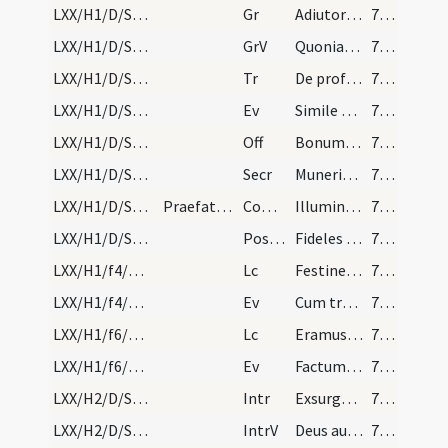
LXX/H1/D/Septuagesima/M2/Mass Propers
Gr
Adiutor in opportunitatibus
74 (27v)
LXX/H1/D/Septuagesima/M2/Mass Propers
GrV
Quoniam non in finem
74 (27v)
LXX/H1/D/Septuagesima/M2/Mass Propers
Tr
De profundis clamavi ad te
74 (27v)
LXX/H1/D/Septuagesima/M2/Mass Propers
Ev
Simile est regnum caelorum homini patrifamilias
74 (27v)
LXX/H1/D/Septuagesima/M2/Mass Propers
Off
Bonum est confiteri Domino
75 (28r)
LXX/H1/D/Septuagesima/M2/Mass Propers
Secr
Muneribus nostris quaesumus Domine precibusque susceptis
75 (28r)
LXX/H1/D/Septuagesima/M2/Mass Propers
Praefatio cottidiana dominicaliter
Comm
Illumina faciem tuam
75 (28r)
LXX/H1/D/Septuagesima/M2/Mass Propers
Postcomm
Fideles tui Deus per tua dona firmentur
75 (28r)
LXX/H1/f4/M2/Mass Propers
Lc
Festinemus ingredi in illam requiem
75 (28r)
LXX/H1/f4/M2/Mass Propers
Ev
Cum transcendisset Iesus in navi rursus trans fretum
76 (28v)
LXX/H1/f6/M2/Mass Propers
Lc
Eramus igitur natura filii irae
76 (28v)
LXX/H1/f6/M2/Mass Propers
Ev
Factum est dum complerentur dies assumptionis Iesu
77 (29r)
LXX/H2/D/Sexagesima/M2/Mass Propers
Intr
Exsurge quare obdormis
77 (29r)
LXX/H2/D/Sexagesima/M2/Mass Propers
IntrV
Deus auribus nostris audivimus
77 (29r)