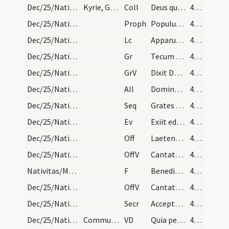
Dec/25/Nativitas/M1/Mass Propers
Kyrie, Gloria in excelsis de beata Virgine sollem…
Coll
Deus qui hanc sacratissimam noctem veri luminis
41 (11r)
Dec/25/Nativitas/M1/Mass Propers
Proph
Populus gentium qui ambulabat in tenebris
41 (11r)
Dec/25/Nativitas/M1/Mass Propers
Lc
Apparuit gratia Dei Salvatoris nostri
41 (11r)
Dec/25/Nativitas/M1/Mass Propers
Gr
Tecum principium in die virtutis tuae
42 (11v)
Dec/25/Nativitas/M1/Mass Propers
GrV
Dixit Dominus Domino meo
42 (11v)
Dec/25/Nativitas/M1/Mass Propers
All
Dominus dixit ad me
42 (11v)
Dec/25/Nativitas/M1/Mass Propers
Seq
Grates nunc omnes
42 (11v)
Dec/25/Nativitas/M1/Mass Propers
Ev
Exiit edictum a Caesare Augusto
42 (11v)
Dec/25/Nativitas/M1/Mass Propers
Off
Laetentur caeli et exsultet terra
42 (11v)
Dec/25/Nativitas/M1/Mass Propers/1
OffV
Cantate Domino canticum novum
42 (11v)
Nativitas/Mass ordinary/dismissal
F
Benedicamus Domino
43 (12r)
Dec/25/Nativitas/M1/Mass Propers/2
OffV
Cantate Domino et benedicite nomen eius
43 (12r)
Dec/25/Nativitas/M1/Mass Propers
Secr
Accepta tibi sit Domine quaesumus hodiernae festivitatis oblatio
43 (12r)
Dec/25/Nativitas/M1/Mass Propers
Communicantes et noctem.
VD
Quia per incarnati
43 (12r)