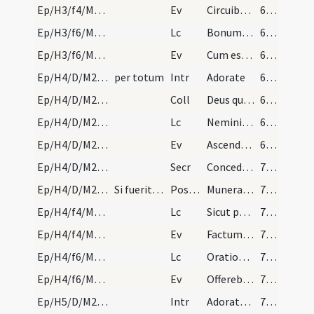
Ep/H3/f4/M2/Mass Propers
Ev
Circuibat Iesus totam Galilaeam docens
68 (24v)
Ep/H3/f6/M2/Mass Propers
Lc
Bonum est homini mulierem non tangere
68 (24v)
Ep/H3/f6/M2/Mass Propers
Ev
Cum esset Iesus ... ecce vir plenus lepra
69 (25r)
Ep/H4/D/M2/Mass Propers
per totum
Intr
Adorate
69 (25r)
Ep/H4/D/M2/Mass Propers
Coll
Deus qui nos in tantis periculis constitutos
69 (25r)
Ep/H4/D/M2/Mass Propers
Lc
Nemini quicquam debeatis
69 (25r)
Ep/H4/D/M2/Mass Propers
Ev
Ascendente Iesu in naviculam ... Et ecce motus magnus factus est
69 (25r)
Ep/H4/D/M2/Mass Propers
Secr
Concede quaesumus omnipotens Deus ut huius sacrificii munus oblatum
70 (25v)
Ep/H4/D/M2/Mass Propers
Si fuerit plures dominicae quam tres tunc officiu…
Postcomm
Munera tua nos Domine a delectationibus terrenis expediant
70 (25v)
Ep/H4/f4/M2/Mass Propers
Lc
Sicut per unius delictum
70 (25v)
Ep/H4/f4/M2/Mass Propers
Ev
Factum est autem euntibus illis in via ... Sequar te
70 (25v)
Ep/H4/f6/M2/Mass Propers
Lc
Orationi instate vigilantes in ea in gratiarum actione
70 (25v)
Ep/H4/f6/M2/Mass Propers
Ev
Offerebant Iesu parvulos ut tangeret illos
71 (26r)
Ep/H5/D/M2/Mass Propers
Intr
Adorate Deum
71 (26r)