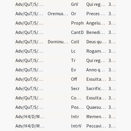
Adv/QuT/S/M2/Mass Propers/4
GrV
Qui regis Israel intende
34 (7v)
Adv/QuT/S/M2/Mass Propers/5
Oremus. Flectamus genua. Levate.
Or
Preces populi tui quaesumus Domine clementer exaudi
34 (7v)
Adv/QuT/S/M2/Mass Propers/5
Proph
Angelus Domini (1) ... dicentes
34 (7v)
Adv/QuT/S/M2/Mass Propers
CantD
Benedictus es Domine Deus patrum nostrorum
35 (8r)
Adv/QuT/S/M2/Mass Propers
Dominus vobiscum sine Flectamus genua.
Coll
Deus qui tribus pueris mitigasti flammas ignium
35 (8r)
Adv/QuT/S/M2/Mass Propers
Lc
Rogamus vos per adventum Domini nostri
35 (8r)
Adv/QuT/S/M2/Mass Propers
Tr
Qui regis Israel intende
36 (8v)
Adv/QuT/S/M2/Mass Propers
Ev
Anno quintodecimo imperii Tiberii Caesaris
36 (8v)
Adv/QuT/S/M2/Mass Propers
Off
Exsulta satis filia Sion
36 (8v)
Adv/QuT/S/M2/Mass Propers
Secr
Sacrificiis praesentibus quaesumus Domine placatus intende
36 (8v)
Adv/QuT/S/M2/Mass Propers
Comm
Exsultavit ut gigas ad currendam viam
36 (8v)
Adv/QuT/S/M2/Mass Propers
Postcomm
Quaesumus Domine Deus noster ut sacrosancta mysteria
36 (8v)
Adv/H4/D/M2/Mass Propers
Intr
Memento nostri Domine
36 (8v)
Adv/H4/D/M2/Mass Propers
IntrV
Peccavimus cum patribus nostris
37 (9r)