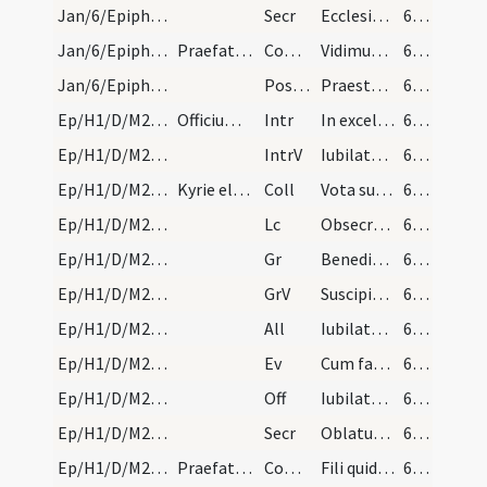
Jan/6/Epiphania/M2/Mass Propers
Secr
Ecclesiae tuae Domine quaesumus dona propitius intuere
60 (20v)
Jan/6/Epiphania/M2/Mass Propers
Praefatio "Quia cum Unigenitus" dicitur per octav…
Comm
Vidimus stellam eius
60 (20v)
Jan/6/Epiphania/M2/Mass Propers
Postcomm
Praesta quaesumus omnipotens Deus ut quae sollemni celebramus officio
60 (20v)
Ep/H1/D/M2/Mass Propers
Officium sub octava Epiphaniae servetur sicut in…
Intr
In excelso throno
60 (20v)
Ep/H1/D/M2/Mass Propers
IntrV
Iubilate Deo omnis terra
60 (20v)
Ep/H1/D/M2/Mass Propers
Kyrie eleison feriale.
Coll
Vota supplicantis populi quaesumus Domine caelesti pietate prosequere
60 (20v)
Ep/H1/D/M2/Mass Propers
Lc
Obsecro vos per misericordiam Dei
60 (20v)
Ep/H1/D/M2/Mass Propers
Gr
Benedictus Dominus Deus Israel
60 (20v)
Ep/H1/D/M2/Mass Propers
GrV
Suscipiant montes pacem populo tuo
60 (20v)
Ep/H1/D/M2/Mass Propers
All
Iubilate Deo omnis terra
61 (21r)
Ep/H1/D/M2/Mass Propers
Ev
Cum factus esset Iesus annorum duodecim
61 (21r)
Ep/H1/D/M2/Mass Propers
Off
Iubilate Deo omnis terra
61 (21r)
Ep/H1/D/M2/Mass Propers
Secr
Oblatum tibi quaesumus Domine sacrificium
61 (21r)
Ep/H1/D/M2/Mass Propers
Praefatio de festo Epiphaniae ferialiter.
Comm
Fili quid fecisti
61 (21r)