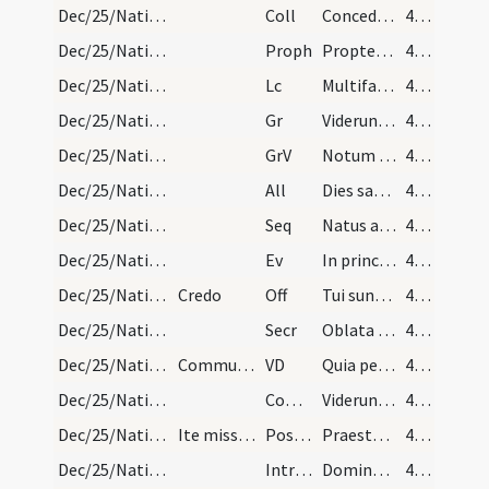
Dec/25/Nativitas/M3/Mass Propers
Coll
Concede quaesumus omnipotens Deus ut nos Unigeniti tui nova
46 (13v)
Dec/25/Nativitas/M3/Mass Propers
Proph
Propter hoc sciet populus meus nomen meum
46 (13v)
Dec/25/Nativitas/M3/Mass Propers
Lc
Multifariam multisque modis
46 (13v)
Dec/25/Nativitas/M3/Mass Propers
Gr
Viderunt omnes fines terrae
47 (14r)
Dec/25/Nativitas/M3/Mass Propers
GrV
Notum fecit Dominus salutare suum
47 (14r)
Dec/25/Nativitas/M3/Mass Propers
All
Dies sanctificatus illuxit nobis
47 (14r)
Dec/25/Nativitas/M3/Mass Propers
Seq
Natus ante saecula
47 (14r)
Dec/25/Nativitas/M3/Mass Propers
Ev
In principio erat Verbum
47 (14r)
Dec/25/Nativitas/M3/Mass Propers
Credo
Off
Tui sunt caeli
48 (14v)
Dec/25/Nativitas/M3/Mass Propers
Secr
Oblata Domine munera nova Unigeniti tui nativitate
48 (14v)
Dec/25/Nativitas/M3/Mass Propers
Communicantes et diem dicitur illa die tantum.
VD
Quia per incarnati
48 (14v)
Dec/25/Nativitas/M3/Mass Propers
Comm
Viderunt omnes fines terrae
48 (14v)
Dec/25/Nativitas/M3/Mass Propers
Ite missa est
Postcomm
Praesta quaesumus omnipotens Deus ut natus hodie Salvator
48 (14v)
Dec/25/Nativitas/M3/Mass Propers/4
IntrTrop
Domine Iesu Christe summe princeps
48 (14v)