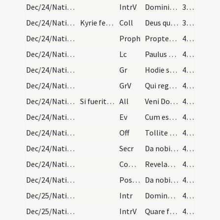
Dec/24/Nativitas (Vigilia)/M2/Mass Propers
IntrV
Domini est terra et plenitudo eius
39 (10r)
Dec/24/Nativitas (Vigilia)/M2/Mass Propers
Kyrie feriale nisi fuerit dominica, tunc dicitur…
Coll
Deus qui nos redemptionis nostrae annua exspectatione laetificas
39 (10r)
Dec/24/Nativitas (Vigilia)/M2/Mass Propers
Proph
Propter Sion non tacebo
40 (10v)
Dec/24/Nativitas (Vigilia)/M2/Mass Propers
Lc
Paulus servus Iesu Christi vocatus apostolus
40 (10v)
Dec/24/Nativitas (Vigilia)/M2/Mass Propers
Gr
Hodie scietis quia veniet Dominus
40 (10v)
Dec/24/Nativitas (Vigilia)/M2/Mass Propers
GrV
Qui regis Israel intende
40 (10v)
Dec/24/Nativitas (Vigilia)/M2/Mass Propers
Si fuerit die dominica.
All
Veni Domine et noli tardare
40 (10v)
Dec/24/Nativitas (Vigilia)/M2/Mass Propers
Ev
Cum esset desponsata mater Iesu Maria Ioseph
40 (10v)
Dec/24/Nativitas (Vigilia)/M2/Mass Propers
Off
Tollite portas principes vestras
41 (11r)
Dec/24/Nativitas (Vigilia)/M2/Mass Propers
Secr
Da nobis quaesumus omnipotens Deus ut sicut adoranda
41 (11r)
Dec/24/Nativitas (Vigilia)/M2/Mass Propers
Comm
Revelabitur gloria Domini
41 (11r)
Dec/24/Nativitas (Vigilia)/M2/Mass Propers
Postcomm
Da nobis Domine quaesumus unigeniti Filii tui recensita
41 (11r)
Dec/25/Nativitas/M1/Mass Propers
Intr
Dominus dixit ad me
41 (11r)
Dec/25/Nativitas/M1/Mass Propers
IntrV
Quare fremuerunt gentes
41 (11r)