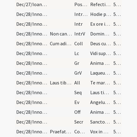
Dec/27/Ioannes apostolus/M2/Mass Propers
Postcomm
Refecti cibo potuque caelesti
52 (16v)
Dec/28/Innocentes/M2/Mass Propers
IntrTrop
Hodie pro Domino
52 (16v)
Dec/28/Innocentes/M2/Mass Propers
Intr
Ex ore infantium
52 (16v)
Dec/28/Innocentes/M2/Mass Propers
Non cantatur Gloria Patri ad introitum nec Gloria…
IntrV
Domine Dominus noster
52 (16v)
Dec/28/Innocentes/M2/Mass Propers
Cum adiuncta de Nativitate Domini.
Coll
Deus cuius hodierna die praeconium
52 (16v)
Dec/28/Innocentes/M2/Mass Propers
Lc
Vidi supra montem Sion agnum stantem
52 (16v)
Dec/28/Innocentes/M2/Mass Propers
Gr
Anima nostra sicut passer erepta est
53 (17r)
Dec/28/Innocentes/M2/Mass Propers
GrV
Laqueus contritus est
53 (17r)
Dec/28/Innocentes/M2/Mass Propers
Laus tibi Christe
All
Te martyrum candidatus
53 (17r)
Dec/28/Innocentes/M2/Mass Propers
Seq
Laus tibi Christe
53 (17r)
Dec/28/Innocentes/M2/Mass Propers
Ev
Angelus Domini apparuit in somnis Ioseph
53 (17r)
Dec/28/Innocentes/M2/Mass Propers
Off
Anima nostra sicut passer erepta est
54 (17v)
Dec/28/Innocentes/M2/Mass Propers
Secr
Sanctorum tuorum nobis Domine pia non desit
54 (17v)
Dec/28/Innocentes/M2/Mass Propers
Praefatio Quia per incarnati.
Comm
Vox in Rama audita est
54 (17v)