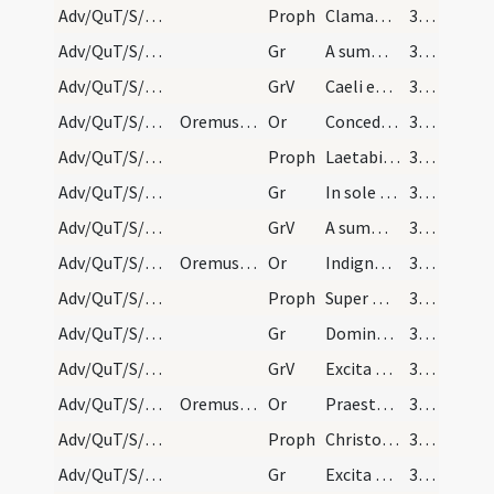
Adv/QuT/S/M2/Mass Propers/1
Proph
Clamabunt filii Israel ad Dominum a facie tribulantis
32 (6v)
Adv/QuT/S/M2/Mass Propers/1
Gr
A summo caelo egressio eius
33 (7r)
Adv/QuT/S/M2/Mass Propers/1
GrV
Caeli enarrant gloriam Dei
33 (7r)
Adv/QuT/S/M2/Mass Propers/2
Oremus. Flectamus genua.
Or
Concede quaesumus omnipotens Deus ut qui sub peccati iugo
33 (7r)
Adv/QuT/S/M2/Mass Propers/2
Proph
Laetabitur deserta et invia
33 (7r)
Adv/QuT/S/M2/Mass Propers/2
Gr
In sole posuit tabernaculum suum
33 (7r)
Adv/QuT/S/M2/Mass Propers/2
GrV
A summo caelo egressio eius
33 (7r)
Adv/QuT/S/M2/Mass Propers/3
Oremus. Flectamus genua.
Or
Indignos nos quaesumus Domine famulos tuos
33 (7r)
Adv/QuT/S/M2/Mass Propers/3
Proph
Super montem excelsum ascende tu
33 (7r)
Adv/QuT/S/M2/Mass Propers/3
Gr
Domine Deus virtutum converte nos
34 (7v)
Adv/QuT/S/M2/Mass Propers/3
GrV
Excita Domine potentiam tuam
34 (7v)
Adv/QuT/S/M2/Mass Propers/4
Oremus. Flectamus. Levate.
Or
Praesta quaesumus omnipotens Deus ut Filii tui ventura sollemnitas
34 (7v)
Adv/QuT/S/M2/Mass Propers/4
Proph
Christo meo Cyro cuius apprehendi dexteram
34 (7v)
Adv/QuT/S/M2/Mass Propers/4
Gr
Excita Domine potentiam tuam
34 (7v)