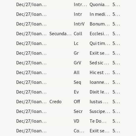
Dec/27/Ioannes apostolus/M2/Mass Propers
IntrTrop
Quoniam Dominus
50 (15v)
Dec/27/Ioannes apostolus/M2/Mass Propers
Intr
In medio ecclesiae aperuit os eius
50 (15v)
Dec/27/Ioannes apostolus/M2/Mass Propers
IntrV
Bonum est confiteri Domino
50 (15v)
Dec/27/Ioannes apostolus/M2/Mass Propers
Secunda de Nativitate sub una conclusione.
Coll
Ecclesiam tuam quaesumus Domine benignus illustra
51 (16r)
Dec/27/Ioannes apostolus/M2/Mass Propers
Lc
Qui timet Deum faciet bona
51 (16r)
Dec/27/Ioannes apostolus/M2/Mass Propers
Gr
Exiit sermo inter fratres
51 (16r)
Dec/27/Ioannes apostolus/M2/Mass Propers
GrV
Sed sic eum volo manere
51 (16r)
Dec/27/Ioannes apostolus/M2/Mass Propers
All
Hic est discipulus ille
51 (16r)
Dec/27/Ioannes apostolus/M2/Mass Propers
Seq
Ioannes Iesu Christo
51 (16r)
Dec/27/Ioannes apostolus/M2/Mass Propers
Ev
Dixit Iesus ... Sequere me
51 (16r)
Dec/27/Ioannes apostolus/M2/Mass Propers
Credo
Off
Iustus ut palma florebit
52 (16v)
Dec/27/Ioannes apostolus/M2/Mass Propers
Secr
Suscipe Domine quaesumus munera quae in eius tibi sollemnitate deferimus
52 (16v)
Dec/27/Ioannes apostolus/M2/Mass Propers
VD
Te Domine suppliciter
52 (16v)
Dec/27/Ioannes apostolus/M2/Mass Propers
Comm
Exiit sermo inter fratres
52 (16v)