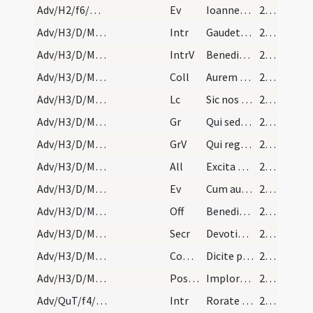
Adv/H2/f6/M2/Mass Propers
Ev
Ioannes testimonium ... Hic est quem dixi vobis
27 (4r)
Adv/H3/D/M2/Mass Propers
Intr
Gaudete in Domino semper
28 (4v)
Adv/H3/D/M2/Mass Propers
IntrV
Benedixisti Domine terram tuam
28 (4v)
Adv/H3/D/M2/Mass Propers
Coll
Aurem tuam quaesumus Domine precibus nostris accommoda
28 (4v)
Adv/H3/D/M2/Mass Propers
Lc
Sic nos existimet homo ut ministros Christi
28 (4v)
Adv/H3/D/M2/Mass Propers
Gr
Qui sedes Domine super Cherubim
28 (4v)
Adv/H3/D/M2/Mass Propers
GrV
Qui regis Israel intende
28 (4v)
Adv/H3/D/M2/Mass Propers
All
Excita Domine potentiam tuam et veni
28 (4v)
Adv/H3/D/M2/Mass Propers
Ev
Cum audisset Ioannes in vinculis opera Christi
28 (4v)
Adv/H3/D/M2/Mass Propers
Off
Benedixisti Domine terram tuam
29 (5r)
Adv/H3/D/M2/Mass Propers
Secr
Devotionis nostrae tibi quaesumus Domine hostia
29 (5r)
Adv/H3/D/M2/Mass Propers
Comm
Dicite pusillanimis confortamini
29 (5r)
Adv/H3/D/M2/Mass Propers
Postcomm
Imploramus Domine clementiam tuam
29 (5r)
Adv/QuT/f4/M2/Mass Propers
Intr
Rorate caeli desuper
29 (5r)