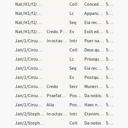
Nat/H1/f2/M2/Mass Propers
Coll
Concede quaesumus.
55 (18r)
Nat/H1/f2/M2/Mass Propers
Lc
Apparuit gratia
55 (18r)
Nat/H1/f2/M2/Mass Propers
Seq
Eia recolamus
55 (18r)
Nat/H1/f2/M2/Mass Propers
Credo. Praefatio Quia per incarnati
Ev
Exiit edictum
55 (18r)
Jan/1/Circumcisio/M2/Mass Propers
In octava Nativitatis Domini ... per totum sine t…
Intr
Puer natus est nobis
55 (18r)
Jan/1/Circumcisio/M2/Mass Propers
Coll
Deus qui salutis aeternae
55 (18r)
Jan/1/Circumcisio/M2/Mass Propers
Lc
Priusquam veniret fides sub lege custodiebamur
56 (18v)
Jan/1/Circumcisio/M2/Mass Propers
Seq
Eia recolamus
56 (18v)
Jan/1/Circumcisio/M2/Mass Propers
Ev
Postquam consummati sunt dies octo
56 (18v)
Jan/1/Circumcisio/M2/Mass Propers
Credo
Secr
Muneribus nostris Domine precibusque susceptis
56 (18v)
Jan/1/Circumcisio/M2/Mass Propers/1
Praefatio Quia per incarnati
Postcomm
Da nobis.
56 (18v)
Jan/1/Circumcisio/M2/Mass Propers/2
Alia
Postcomm
Haec nos communio Domine purget a crimine
56 (18v)
Jan/2/Stephanus martyr (Octava)/M2/Mass Propers
In octava sancti Stephani ad missam officium ...…
Intr
Etenim sederunt principes
56 (18v)
Jan/2/Stephanus martyr (Octava)/M2/Mass Propers
Coll
Da nobis
56 (18v)