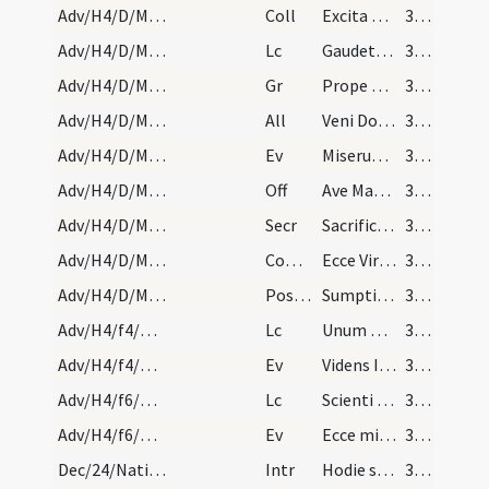
Adv/H4/D/M2/Mass Propers
Coll
Excita Domine potentiam tuam et veni et magna nobis virtute succurre
37 (9r)
Adv/H4/D/M2/Mass Propers
Lc
Gaudete in Domino semper
37 (9r)
Adv/H4/D/M2/Mass Propers
Gr
Prope est Dominus omnibus invocantibus eum
37 (9r)
Adv/H4/D/M2/Mass Propers
All
Veni Domine et noli tardare
37 (9r)
Adv/H4/D/M2/Mass Propers
Ev
Miserunt Iudaei ab Hierosolymis sacerdotes et levitas
37 (9r)
Adv/H4/D/M2/Mass Propers
Off
Ave Maria gratia plena
37 (9r)
Adv/H4/D/M2/Mass Propers
Secr
Sacrificiis praesentibus quaesumus Domine placatus intende
37 (9r)
Adv/H4/D/M2/Mass Propers
Comm
Ecce Virgo concipiet
38 (9v)
Adv/H4/D/M2/Mass Propers
Postcomm
Sumptis muneribus Domine quaesumus ut cum frequentatione
38 (9v)
Adv/H4/f4/M2/Mass Propers
Lc
Unum hoc non lateat vos
38 (9v)
Adv/H4/f4/M2/Mass Propers
Ev
Videns Ioannes ... Progenies viperarum
38 (9v)
Adv/H4/f6/M2/Mass Propers
Lc
Scienti bonum facere et non facienti
38 (9v)
Adv/H4/f6/M2/Mass Propers
Ev
Ecce mitto angelum meum
39 (10r)
Dec/24/Nativitas (Vigilia)/M2/Mass Propers
Intr
Hodie scietis quia veniet Dominus
39 (10r)