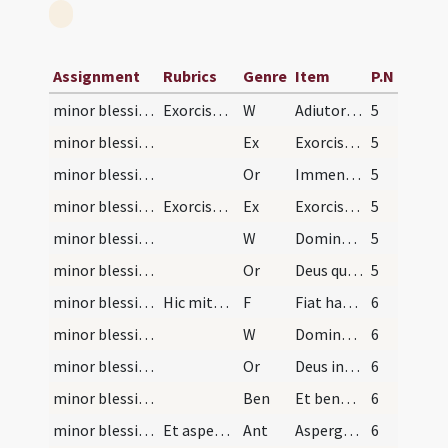
Assignment
Rubrics
Genre
Item
P.N
minor blessing of water/1
Exorcismus salis et aquae
W
Adiutorium nostrum in nomine Domini
5
minor blessing of water/1
Ex
Exorciso te creatura salis per Deum vivum ... immundus adiuratus.
5
minor blessing of water/1
Or
Immensam clementiam tuam ... humiliter imploramus ut hanc creaturam salis ... spiritalis nequitiae.
5
minor blessing of water/2
Exorcismus aquae
Ex
Exorciso te creatura aquae in nomine Dei Patris ... apostaticis
5
minor blessing of water/2
W
Dominus vobiscum
5
minor blessing of water/2
Or
Deus qui ad salutem humani generis maxima quaeque sacramenta ... impugnationibus defensa.
5
minor blessing of water
Hic mittat sal per modum crucis in aquam et dicat
F
Fiat haec commixtio et consecratio salis et aquae pariter
6
minor blessing of water/3
W
Dominus vobiscum
6
minor blessing of water/3
Or
Deus invicte virtutis auctor et insuperabilis imperii rex ... adesse dignetur.
6
minor blessing of water
Ben
Et benedictio Dei Patris omnipotentis ... descendat super hanc creaturam salis et aquae. Amen.
6
minor blessing of water
Et asperso sale cum aqua benedicta dicat
Ant
Asperges me
6