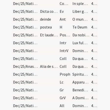
Dec/25/Nativitas/M1/Mass Propers
Comm
In splendoribus sanctorum
43 (12r)
Dec/25/Nativitas/Christmas Eve
Dicta communione sequitur evangelium
Ev
Liber generationis
43 (12r)
Dec/25/Nativitas/Christmas Eve
deinde
Ant
O mundi domina
43 (12r)
Dec/25/Nativitas/Christmas Eve/Office
postea
H
Te Deum
43 (12r)
Dec/25/Nativitas/M1/Mass Propers
Et laudes sine versiculo et Deus in adiutorium or…
Postcomm
Da nobis quaesumus Domine Deus noster ut qui nativitatem
43 (12r)
Dec/25/Nativitas/M2/Mass Propers
Intr
Lux fulgebit hodie super nos
43 (12r)
Dec/25/Nativitas/M2/Mass Propers
IntrV
Dominus regnavit decorem indutus est
43 (12r)
Dec/25/Nativitas/M2/Mass Propers
Coll
Da quaesumus omnipotens Deus ut qui nova incarnati Verbi tui
43 (12r)
Dec/25/Anastasia/M2/Mass Propers
Alia de sancta Anastasia sub una conclusione.
Coll
Da quaesumus omnipotens Deus ut qui beatae Anastasiae martyris
43 (12r)
Dec/25/Nativitas/M2/Mass Propers
Proph
Spiritus Domini super me
43 (12r)
Dec/25/Nativitas/M2/Mass Propers
Lc
Apparuit benignitas et humanitas Salvatoris nostri Dei
44 (12v)
Dec/25/Nativitas/M2/Mass Propers
Gr
Benedictus qui venit in nomine Domini
44 (12v)
Dec/25/Nativitas/M2/Mass Propers
GrV
A Domino factum est istud
44 (12v)
Dec/25/Nativitas/M2/Mass Propers
All
Dominus regnavit decorem induit
44 (12v)