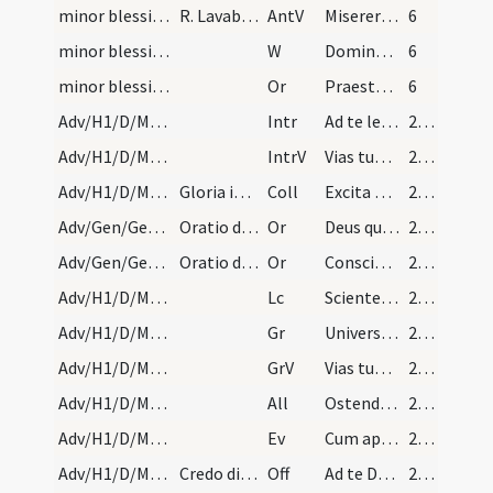
minor blessing of water
R. Lavabis me
AntV
Miserere mei Deus
6
minor blessing of water/4
W
Domine apud te est fons vitae. Et in lumine tuo videbimus lumen.
6
minor blessing of water/sprinkling/4
Or
Praesta nobis Domine Iesu Christe per huius aquae aspersionem sanitatem mentis ... saecula saeculorum. Amen.
6
Adv/H1/D/M2/Mass Propers
Intr
Ad te levavi animam meam
21 (1r)
Adv/H1/D/M2/Mass Propers
IntrV
Vias tuas Domine demonstra mihi
21 (1r)
Adv/H1/D/M2/Mass Propers
Gloria in excelsis non dicitur per Adventum nisi…
Coll
Excita quaesumus Domine potentiam tuam et veni ut ab imminentibus ... liberante salvari.
21 (1r)
Adv/Gen/Gen/BMV/M2/Mass Propers
Oratio de beata Virgine
Or
Deus qui de beatae Mariae Virginis utero Verbum tuum ... intercessionibus adiuvemur.
21 (1r)
Adv/Gen/Gen/Omnes Sancti/M2/Mass Propers
Oratio de omnibus sanctis ... Hae duae orationes…
Or
Conscientias nostras quaesumus Domine visitando purifica ... inveniat mansionem.
21 (1r)
Adv/H1/D/M2/Mass Propers
Lc
Scientes quia hora est iam nos de somno surgere
21 (1r)
Adv/H1/D/M2/Mass Propers
Gr
Universi qui te exspectant
21 (1r)
Adv/H1/D/M2/Mass Propers
GrV
Vias tuas Domine notas fac mihi
21 (1r)
Adv/H1/D/M2/Mass Propers
All
Ostende nobis Domine misericordiam tuam
21 (1r)
Adv/H1/D/M2/Mass Propers
Ev
Cum appropinquasset Iesus Hierosolymis
22 (1v)
Adv/H1/D/M2/Mass Propers
Credo dicitur omni dominica per totum annum.
Off
Ad te Domine levavi animam meam
22 (1v)