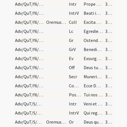
Adv/QuT/f6/M2/Mass Propers
Intr
Prope esto Domine
31 (6r)
Adv/QuT/f6/M2/Mass Propers
IntrV
Beati immaculati in via
31 (6r)
Adv/QuT/f6/M2/Mass Propers
Oremus. Flectamus genua. Levate.
Coll
Excita quaesumus Domine potentiam tuam et veni ut hi qui in tua pietate
31 (6r)
Adv/QuT/f6/M2/Mass Propers
Lc
Egredietur virga de radice Iesse
31 (6r)
Adv/QuT/f6/M2/Mass Propers
Gr
Ostende nobis Domine misericordiam tuam
32 (6v)
Adv/QuT/f6/M2/Mass Propers
GrV
Benedixisti Domine terram tuam
32 (6v)
Adv/QuT/f6/M2/Mass Propers
Ev
Exsurgens Maria abiit in montana
32 (6v)
Adv/QuT/f6/M2/Mass Propers
Off
Deus tu convertens vivificabis nos
32 (6v)
Adv/QuT/f6/M2/Mass Propers
Secr
Muneribus nostris quaesumus Domine precibusque susceptis
32 (6v)
Adv/QuT/f6/M2/Mass Propers
Comm
Ecce Dominus veniet
32 (6v)
Adv/QuT/f6/M2/Mass Propers
Postcomm
Tui nos Domine sacramenti libatio sancta restauret
32 (6v)
Adv/QuT/S/M2/Mass Propers
Intr
Veni et ostende nobis faciem tuam
32 (6v)
Adv/QuT/S/M2/Mass Propers
IntrV
Qui regis Israel intende
32 (6v)
Adv/QuT/S/M2/Mass Propers/1
Oremus. Flectamus. Levate.
Or
Deus qui conspicis quia ex nostra pravitate affligimur
32 (6v)