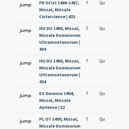
FR OCist 1486-1487,
T
Qu
H5
jump
Missal, Missale
Cisterciense | 423
HU DU 1480, Missal,
T
Qu
H2
jump
Missale Dominorum
Ultramontanorum |
434
HU DU 1480, Missal,
T
Qu
H5
jump
Missale Dominorum
Ultramontanorum |
434
ES Ourense 1494,
T
Qu
H2
jump
Missal, Missale
Auriense | 52
PL OT 1499, Missal,
T
Qu
H2
jump
Missale Dominorum