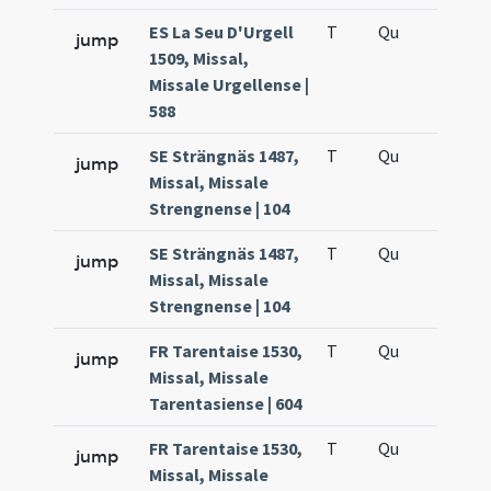
ES La Seu D'Urgell
T
Qu
H2
jump
1509, Missal,
Missale Urgellense |
588
SE Strängnäs 1487,
T
Qu
H2
jump
Missal, Missale
Strengnense | 104
SE Strängnäs 1487,
T
Qu
H5
jump
Missal, Missale
Strengnense | 104
FR Tarentaise 1530,
T
Qu
H2
jump
Missal, Missale
Tarentasiense | 604
FR Tarentaise 1530,
T
Qu
H5
jump
Missal, Missale