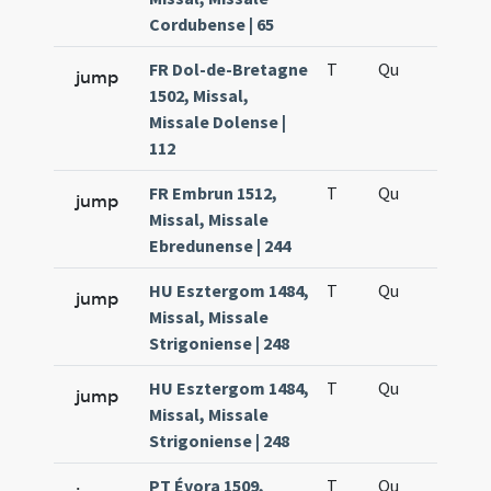
Cordubense | 65
FR Dol-de-Bretagne
T
Qu
H2
jump
1502, Missal,
Missale Dolense |
112
FR Embrun 1512,
T
Qu
H2
jump
Missal, Missale
Ebredunense | 244
HU Esztergom 1484,
T
Qu
H2
jump
Missal, Missale
Strigoniense | 248
HU Esztergom 1484,
T
Qu
H5
jump
Missal, Missale
Strigoniense | 248
PT Évora 1509,
T
Qu
H2