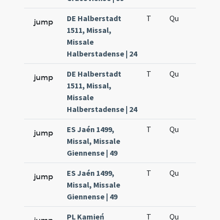
DE Halberstadt
T
Qu
H2
jump
1511, Missal,
Missale
Halberstadense | 24
DE Halberstadt
T
Qu
H5
jump
1511, Missal,
Missale
Halberstadense | 24
ES Jaén 1499,
T
Qu
H2
jump
Missal, Missale
Giennense | 49
ES Jaén 1499,
T
Qu
H5
jump
Missal, Missale
Giennense | 49
PL Kamień
T
Qu
H2