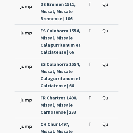
DE Bremen 1511,
T
Qu
H5
jump
Missal, Missale
Bremense | 106
ES Calahorra 1554,
T
Qu
H2
jump
Missal, Missale
Calagurritanum et
Calciatense | 66
ES Calahorra 1554,
T
Qu
H5
jump
Missal, Missale
Calagurritanum et
Calciatense | 66
FR Chartres 1490,
T
Qu
H2
jump
Missal, Missale
Carnotense | 233
CH Chur 1497,
T
Qu
H5
jump
Missal, Missale