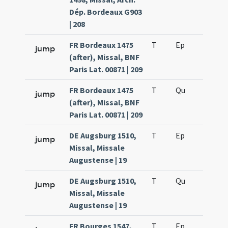
Dép. Bordeaux G903
| 208
FR Bordeaux 1475
T
Ep
H4
jump
(after), Missal, BNF
Paris Lat. 00871 | 209
FR Bordeaux 1475
T
Qu
H3
jump
(after), Missal, BNF
Paris Lat. 00871 | 209
DE Augsburg 1510,
T
Ep
H4
jump
Missal, Missale
Augustense | 19
DE Augsburg 1510,
T
Qu
H3
jump
Missal, Missale
Augustense | 19
FR Bourges 1547,
T
Ep
H4