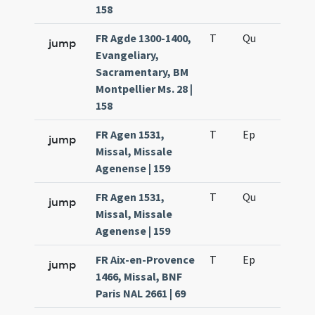
158
FR Agde 1300-1400,
T
Qu
H3
jump
Evangeliary,
Sacramentary, BM
Montpellier Ms. 28 |
158
FR Agen 1531,
T
Ep
H4
jump
Missal, Missale
Agenense | 159
FR Agen 1531,
T
Qu
H3
jump
Missal, Missale
Agenense | 159
FR Aix-en-Provence
T
Ep
H4
jump
1466, Missal, BNF
Paris NAL 2661 | 69