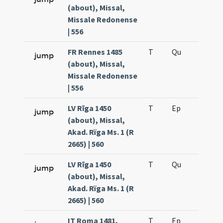
(about), Missal,
Missale Redonense
| 556
FR Rennes 1485
T
Qu
H3
jump
(about), Missal,
Missale Redonense
| 556
LV Rīga 1450
T
Ep
H4
jump
(about), Missal,
Akad. Rïga Ms. 1 (R
2665) | 560
LV Rīga 1450
T
Qu
H3
jump
(about), Missal,
Akad. Rïga Ms. 1 (R
2665) | 560
IT Roma 1481,
T
Ep
H4