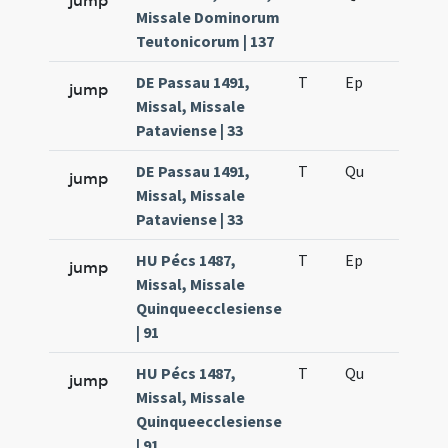
jump
Missale Dominorum
Teutonicorum | 137
DE Passau 1491,
T
Ep
H4
jump
Missal, Missale
Pataviense | 33
DE Passau 1491,
T
Qu
H3
jump
Missal, Missale
Pataviense | 33
HU Pécs 1487,
T
Ep
H4
jump
Missal, Missale
Quinqueecclesiense
| 91
HU Pécs 1487,
T
Qu
H3
jump
Missal, Missale
Quinqueecclesiense
| 91