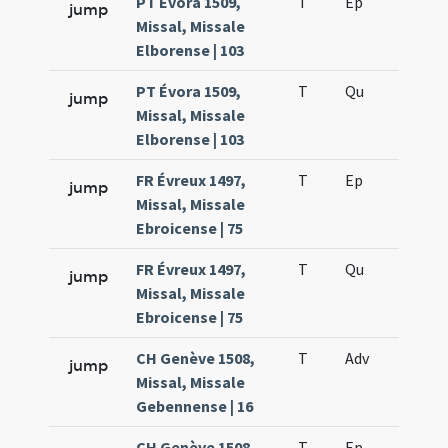
PT Évora 1509,
T
Ep
H4
jump
Missal, Missale
Elborense | 103
PT Évora 1509,
T
Qu
H3
jump
Missal, Missale
Elborense | 103
FR Évreux 1497,
T
Ep
H4
jump
Missal, Missale
Ebroicense | 75
FR Évreux 1497,
T
Qu
H3
jump
Missal, Missale
Ebroicense | 75
CH Genève 1508,
T
Adv
H2
jump
Missal, Missale
Gebennense | 16
CH Genève 1508,
T
Ep
H4