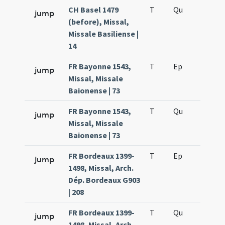
CH Basel 1479
T
Qu
H3
jump
(before), Missal,
Missale Basiliense |
14
FR Bayonne 1543,
T
Ep
H4
jump
Missal, Missale
Baionense | 73
FR Bayonne 1543,
T
Qu
H3
jump
Missal, Missale
Baionense | 73
FR Bordeaux 1399-
T
Ep
H4
jump
1498, Missal, Arch.
Dép. Bordeaux G903
| 208
FR Bordeaux 1399-
T
Qu
H3
jump
1498, Missal, Arch.