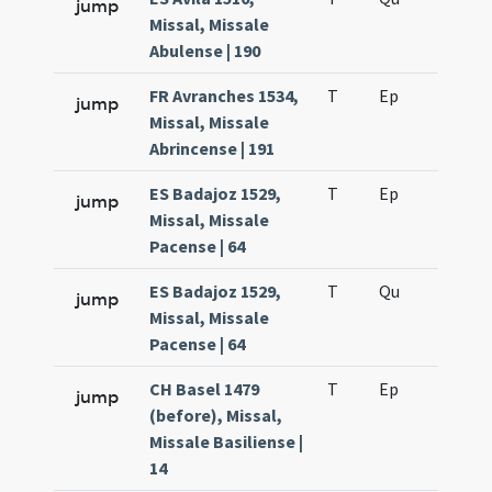
jump
Missal, Missale
Abulense | 190
FR Avranches 1534,
T
Ep
H4
jump
Missal, Missale
Abrincense | 191
ES Badajoz 1529,
T
Ep
H4
jump
Missal, Missale
Pacense | 64
ES Badajoz 1529,
T
Qu
H3
jump
Missal, Missale
Pacense | 64
CH Basel 1479
T
Ep
H4
jump
(before), Missal,
Missale Basiliense |
14