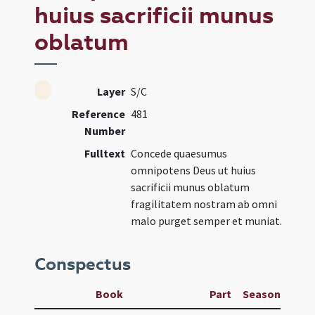
huius sacrificii munus
oblatum
Layer
S/C
Reference
481
Number
Fulltext
Concede quaesumus
omnipotens Deus ut huius
sacrificii munus oblatum
fragilitatem nostram ab omni
malo purget semper et muniat.
Conspectus
Book
Part
Season
Wee