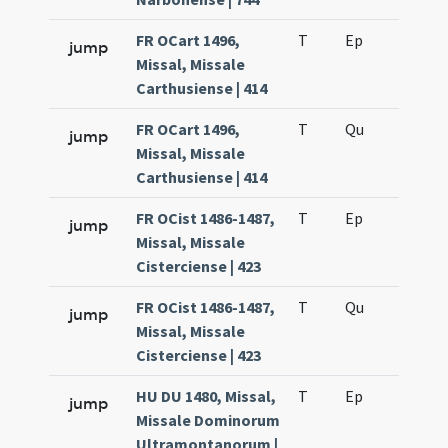
FR OCart 1496,
T
Ep
H4
jump
Missal, Missale
Carthusiense | 414
FR OCart 1496,
T
Qu
H3
jump
Missal, Missale
Carthusiense | 414
FR OCist 1486-1487,
T
Ep
H4
jump
Missal, Missale
Cisterciense | 423
FR OCist 1486-1487,
T
Qu
H3
jump
Missal, Missale
Cisterciense | 423
HU DU 1480, Missal,
T
Ep
H4
jump
Missale Dominorum
Ultramontanorum |