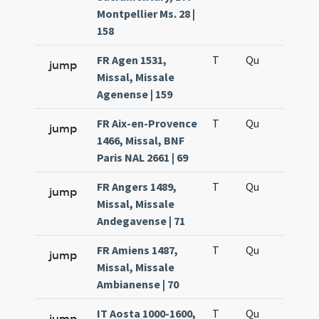
Montpellier Ms. 28 |
158
FR Agen 1531,
T
Qu
H5
jump
Missal, Missale
Agenense | 159
FR Aix-en-Provence
T
Qu
H5
jump
1466, Missal, BNF
Paris NAL 2661 | 69
FR Angers 1489,
T
Qu
H5
jump
Missal, Missale
Andegavense | 71
FR Amiens 1487,
T
Qu
H5
jump
Missal, Missale
Ambianense | 70
IT Aosta 1000-1600,
T
Qu
H5
jump