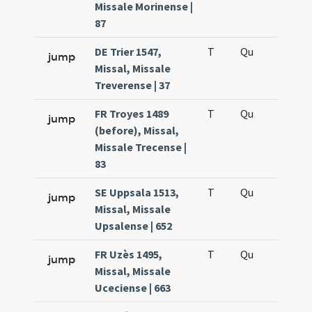
Missale Morinense |
87
DE Trier 1547,
T
Qu
H5
jump
Missal, Missale
Treverense | 37
FR Troyes 1489
T
Qu
H5
jump
(before), Missal,
Missale Trecense |
83
SE Uppsala 1513,
T
Qu
H5
jump
Missal, Missale
Upsalense | 652
FR Uzès 1495,
T
Qu
H5
jump
Missal, Missale
Uceciense | 663