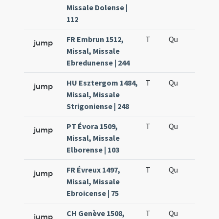
Missale Dolense |
112
FR Embrun 1512,
T
Qu
H5
jump
Missal, Missale
Ebredunense | 244
HU Esztergom 1484,
T
Qu
H5
jump
Missal, Missale
Strigoniense | 248
PT Évora 1509,
T
Qu
H5
jump
Missal, Missale
Elborense | 103
FR Évreux 1497,
T
Qu
H5
jump
Missal, Missale
Ebroicense | 75
CH Genève 1508,
T
Qu
H5
jump