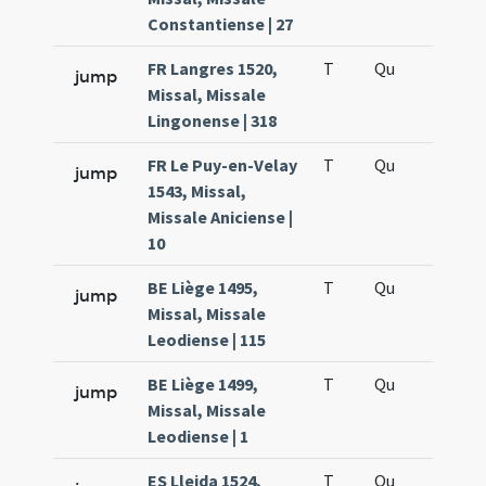
Constantiense | 27
FR Langres 1520,
T
Qu
H5
jump
Missal, Missale
Lingonense | 318
FR Le Puy-en-Velay
T
Qu
H5
jump
1543, Missal,
Missale Aniciense |
10
BE Liège 1495,
T
Qu
H5
jump
Missal, Missale
Leodiense | 115
BE Liège 1499,
T
Qu
H5
jump
Missal, Missale
Leodiense | 1
ES Lleida 1524,
T
Qu
H5