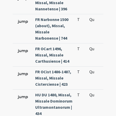
Missal, Missale
Nannetense | 396
FR Narbonne 1500
T
Qu
H5
jump
(about), Missal,
Missale
Narbonense | 744
FR OCart 1496,
T
Qu
H5
jump
Missal, Missale
Carthusiense | 414
FR OCist 1486-1487,
T
Qu
H5
jump
Missal, Missale
Cisterciense | 423
HU DU 1480, Missal,
T
Qu
H5
jump
Missale Dominorum
Ultramontanorum |
434