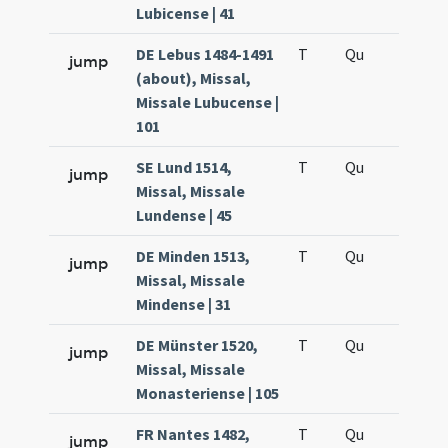
Lubicense | 41
DE Lebus 1484-1491
T
Qu
H5
jump
(about), Missal,
Missale Lubucense |
101
SE Lund 1514,
T
Qu
H5
jump
Missal, Missale
Lundense | 45
DE Minden 1513,
T
Qu
H5
jump
Missal, Missale
Mindense | 31
DE Münster 1520,
T
Qu
H5
jump
Missal, Missale
Monasteriense | 105
FR Nantes 1482,
T
Qu
H5
jump