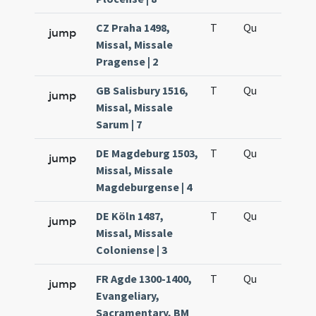
CZ Praha 1498,
T
Qu
H5
jump
Missal, Missale
Pragense | 2
GB Salisbury 1516,
T
Qu
H5
jump
Missal, Missale
Sarum | 7
DE Magdeburg 1503,
T
Qu
H5
jump
Missal, Missale
Magdeburgense | 4
DE Köln 1487,
T
Qu
H5
jump
Missal, Missale
Coloniense | 3
FR Agde 1300-1400,
T
Qu
H5
jump
Evangeliary,
Sacramentary, BM