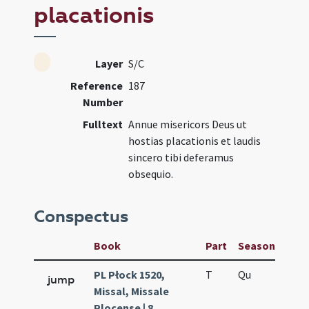
placationis
Layer
S/C
Reference
187
Number
Fulltext
Annue misericors Deus ut
hostias placationis et laudis
sincero tibi deferamus
obsequio.
Conspectus
Book
Part
Season
Wee
PL Płock 1520,
T
Qu
H5
jump
Missal, Missale
Plocense | 8