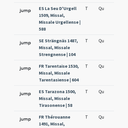
ES La Seu D'Urgell
T
Qu
H5
jump
1509, Missal,
Missale Urgellense |
588
SE Strängnäs 1487,
T
Qu
H5
jump
Missal, Missale
Strengnense | 104
FR Tarentaise 1530,
T
Qu
H5
jump
Missal, Missale
Tarentasiense | 604
ES Tarazona 1500,
T
Qu
H5
jump
Missal, Missale
Tirasonense | 58
FR Thérouanne
T
Qu
H5
jump
1491, Missal,