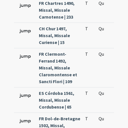
FR Chartres 1490,
T
Qu
H5
jump
Missal, Missale
Carnotense | 233
CH Chur 1497,
T
Qu
H5
jump
Missal, Missale
Curiense | 15
FR Clermont-
T
Qu
H5
jump
Ferrand 1492,
Missal, Missale
Claromontense et
Sancti Flori | 109
ES Córdoba 1561,
T
Qu
H5
jump
Missal, Missale
Cordubense | 65
FR Dol-de-Bretagne
T
Qu
H5
jump
1502, Missal,