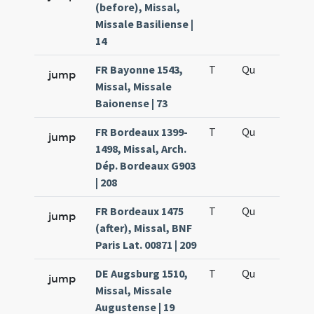
(before), Missal,
Missale Basiliense |
14
FR Bayonne 1543,
T
Qu
H5
jump
Missal, Missale
Baionense | 73
FR Bordeaux 1399-
T
Qu
H5
jump
1498, Missal, Arch.
Dép. Bordeaux G903
| 208
FR Bordeaux 1475
T
Qu
H5
jump
(after), Missal, BNF
Paris Lat. 00871 | 209
DE Augsburg 1510,
T
Qu
H5
jump
Missal, Missale
Augustense | 19