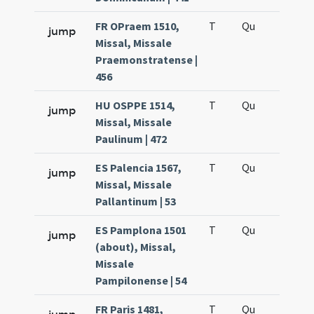
FR OPraem 1510,
T
Qu
H5
jump
Missal, Missale
Praemonstratense |
456
HU OSPPE 1514,
T
Qu
H5
jump
Missal, Missale
Paulinum | 472
ES Palencia 1567,
T
Qu
H5
jump
Missal, Missale
Pallantinum | 53
ES Pamplona 1501
T
Qu
H5
jump
(about), Missal,
Missale
Pampilonense | 54
FR Paris 1481,
T
Qu
H5