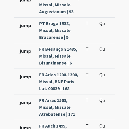
Missal, Missale
Augustanum | 93
PT Braga 1538,
T
Qu
H5
jump
Missal, Missale
Bracarense | 9
FR Besançon 1485,
T
Qu
H5
jump
Missal, Missale
Bisuntinense | 6
FR Arles 1200-1300,
T
Qu
H5
jump
Missal, BNF Paris
Lat. 00839 | 168
FR Arras 1508,
T
Qu
H5
jump
Missal, Missale
Atrebatense | 171
FR Auch 1495,
T
Qu
H5
jump