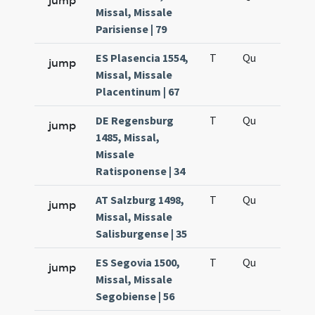
jump
Missal, Missale
Parisiense | 79
ES Plasencia 1554,
T
Qu
H5
jump
Missal, Missale
Placentinum | 67
DE Regensburg
T
Qu
H5
jump
1485, Missal,
Missale
Ratisponense | 34
AT Salzburg 1498,
T
Qu
H5
jump
Missal, Missale
Salisburgense | 35
ES Segovia 1500,
T
Qu
H5
jump
Missal, Missale
Segobiense | 56