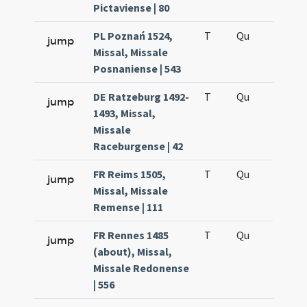
Pictaviense | 80
PL Poznań 1524,
T
Qu
H5
jump
Missal, Missale
Posnaniense | 543
DE Ratzeburg 1492-
T
Qu
H5
jump
1493, Missal,
Missale
Raceburgense | 42
FR Reims 1505,
T
Qu
H5
jump
Missal, Missale
Remense | 111
FR Rennes 1485
T
Qu
H5
jump
(about), Missal,
Missale Redonense
| 556