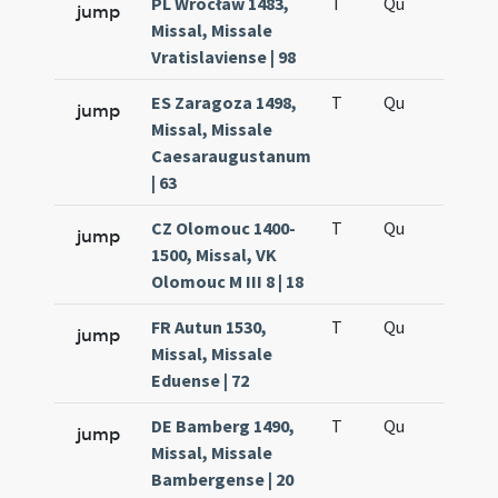
PL Wrocław 1483,
T
Qu
H5
jump
Missal, Missale
Vratislaviense | 98
ES Zaragoza 1498,
T
Qu
H5
jump
Missal, Missale
Caesaraugustanum
| 63
CZ Olomouc 1400-
T
Qu
H5
jump
1500, Missal, VK
Olomouc M III 8 | 18
FR Autun 1530,
T
Qu
H5
jump
Missal, Missale
Eduense | 72
DE Bamberg 1490,
T
Qu
H5
jump
Missal, Missale
Bambergense | 20