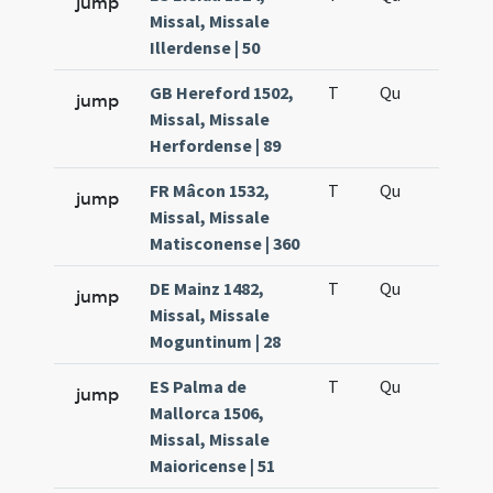
jump
Missal, Missale
Illerdense | 50
GB Hereford 1502,
T
Qu
H5
jump
Missal, Missale
Herfordense | 89
FR Mâcon 1532,
T
Qu
H5
jump
Missal, Missale
Matisconense | 360
DE Mainz 1482,
T
Qu
H5
jump
Missal, Missale
Moguntinum | 28
ES Palma de
T
Qu
H5
jump
Mallorca 1506,
Missal, Missale
Maioricense | 51