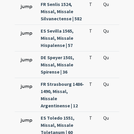
FR Senlis 1524,
T
Qu
H5
jump
Missal, Missale
Silvanectense | 582
ES Sevilla 1565,
T
Qu
H5
jump
Missal, Missale
Hispalense | 57
DE Speyer 1501,
T
Qu
H5
jump
Missal, Missale
Spirense | 36
FR Strasbourg 1486-
T
Qu
H5
jump
1490, Missal,
Missale
Argentinense | 12
ES Toledo 1551,
T
Qu
H5
jump
Missal, Missale
Toletanum | 60