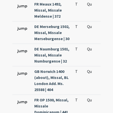
FR Meaux 1492,
T
Qu
H5
jump
Missal, Missale
Meldense | 372
DE Merseburg 1502,
T
Qu
H5
jump
Missal, Missale
Merseburgense | 30
DE Naumburg 1501,
T
Qu
H5
jump
Missal, Missale
Numburgense | 32
GB Norwich 1400
T
Qu
H5
jump
(about), Missal, BL
London Add. Ms.
25588 | 404
FR OP 1500, Missal,
T
Qu
H5
jump
Missale
Dominicanum | 441