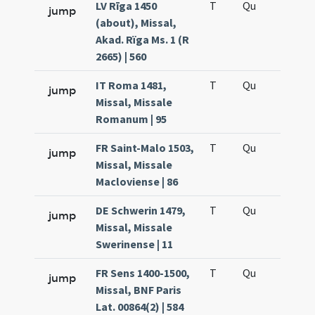
LV Rīga 1450
T
Qu
H5
jump
(about), Missal,
Akad. Rïga Ms. 1 (R
2665) | 560
IT Roma 1481,
T
Qu
H5
jump
Missal, Missale
Romanum | 95
FR Saint-Malo 1503,
T
Qu
H5
jump
Missal, Missale
Macloviense | 86
DE Schwerin 1479,
T
Qu
H5
jump
Missal, Missale
Swerinense | 11
FR Sens 1400-1500,
T
Qu
H5
jump
Missal, BNF Paris
Lat. 00864(2) | 584