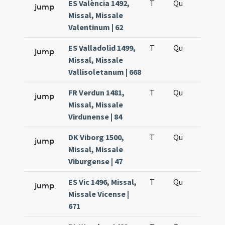
ES València 1492,
T
Qu
H5
jump
Missal, Missale
Valentinum | 62
ES Valladolid 1499,
T
Qu
H5
jump
Missal, Missale
Vallisoletanum | 668
FR Verdun 1481,
T
Qu
H5
jump
Missal, Missale
Virdunense | 84
DK Viborg 1500,
T
Qu
H5
jump
Missal, Missale
Viburgense | 47
ES Vic 1496, Missal,
T
Qu
H5
jump
Missale Vicense |
671