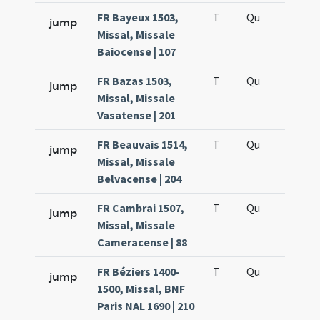
FR Bayeux 1503,
T
Qu
H5
jump
Missal, Missale
Baiocense | 107
FR Bazas 1503,
T
Qu
H5
jump
Missal, Missale
Vasatense | 201
FR Beauvais 1514,
T
Qu
H5
jump
Missal, Missale
Belvacense | 204
FR Cambrai 1507,
T
Qu
H5
jump
Missal, Missale
Cameracense | 88
FR Béziers 1400-
T
Qu
H5
jump
1500, Missal, BNF
Paris NAL 1690 | 210