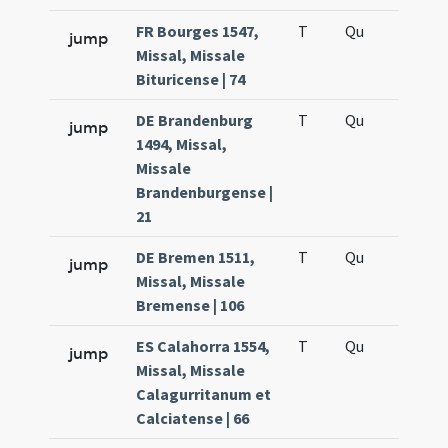
FR Bourges 1547,
T
Qu
H5
jump
Missal, Missale
Bituricense | 74
DE Brandenburg
T
Qu
H5
jump
1494, Missal,
Missale
Brandenburgense |
21
DE Bremen 1511,
T
Qu
H5
jump
Missal, Missale
Bremense | 106
ES Calahorra 1554,
T
Qu
H5
jump
Missal, Missale
Calagurritanum et
Calciatense | 66