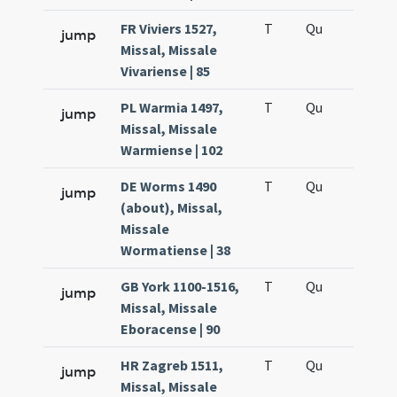
FR Viviers 1527,
T
Qu
H5
jump
Missal, Missale
Vivariense | 85
PL Warmia 1497,
T
Qu
H5
jump
Missal, Missale
Warmiense | 102
DE Worms 1490
T
Qu
H5
jump
(about), Missal,
Missale
Wormatiense | 38
GB York 1100-1516,
T
Qu
H5
jump
Missal, Missale
Eboracense | 90
HR Zagreb 1511,
T
Qu
H5
jump
Missal, Missale