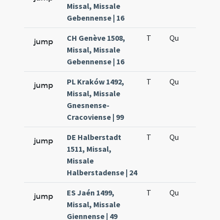
Missal, Missale
Gebennense | 16
CH Genève 1508,
T
Qu
H5
jump
Missal, Missale
Gebennense | 16
PL Kraków 1492,
T
Qu
H5
jump
Missal, Missale
Gnesnense-
Cracoviense | 99
DE Halberstadt
T
Qu
H5
jump
1511, Missal,
Missale
Halberstadense | 24
ES Jaén 1499,
T
Qu
H5
jump
Missal, Missale
Giennense | 49