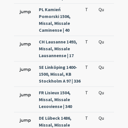
PL Kamień
T
Qu
H5
jump
Pomorski 1506,
Missal, Missale
Caminense | 40
CH Lausanne 1493,
T
Qu
H5
jump
Missal, Missale
Lausannense | 17
SE Linköping 1400-
T
Qu
H5
jump
1500, Missal, KB
Stockholm A 97 | 336
FR Lisieux 1504,
T
Qu
H5
jump
Missal, Missale
Lexoviense | 340
DE Lübeck 1486,
T
Qu
H5
jump
Missal, Missale