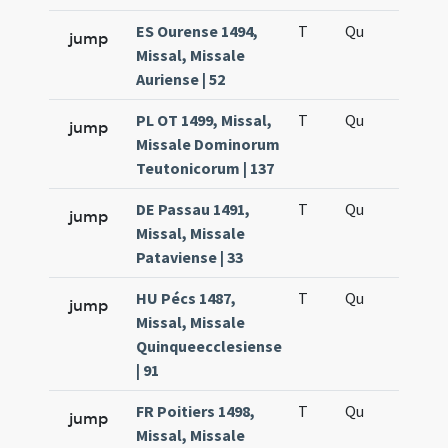
ES Ourense 1494,
T
Qu
H5
jump
Missal, Missale
Auriense | 52
PL OT 1499, Missal,
T
Qu
H5
jump
Missale Dominorum
Teutonicorum | 137
DE Passau 1491,
T
Qu
H5
jump
Missal, Missale
Pataviense | 33
HU Pécs 1487,
T
Qu
H5
jump
Missal, Missale
Quinqueecclesiense
| 91
FR Poitiers 1498,
T
Qu
H5
jump
Missal, Missale