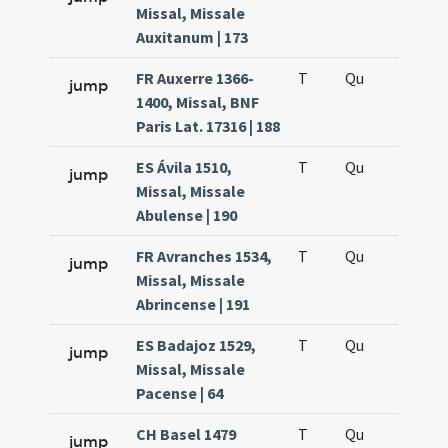
Missal, Missale
Auxitanum | 173
FR Auxerre 1366-
T
Qu
H5
jump
1400, Missal, BNF
Paris Lat. 17316 | 188
ES Ávila 1510,
T
Qu
H5
jump
Missal, Missale
Abulense | 190
FR Avranches 1534,
T
Qu
H5
jump
Missal, Missale
Abrincense | 191
ES Badajoz 1529,
T
Qu
H5
jump
Missal, Missale
Pacense | 64
CH Basel 1479
T
Qu
H5
jump