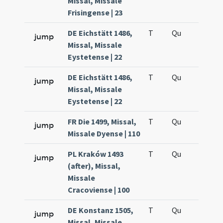
Missal, Missale
Frisingense | 23
DE Eichstätt 1486,
T
Qu
H5
jump
Missal, Missale
Eystetense | 22
DE Eichstätt 1486,
T
Qu
H5
jump
Missal, Missale
Eystetense | 22
FR Die 1499, Missal,
T
Qu
H5
jump
Missale Dyense | 110
PL Kraków 1493
T
Qu
H5
jump
(after), Missal,
Missale
Cracoviense | 100
DE Konstanz 1505,
T
Qu
H5
jump
Missal, Missale