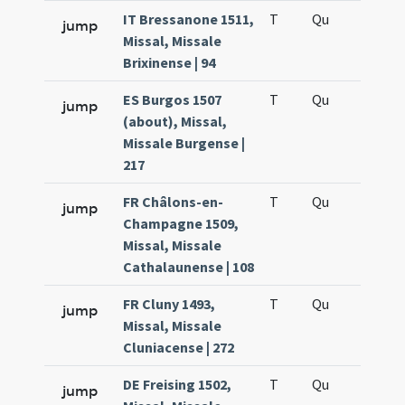
IT Bressanone 1511,
T
Qu
H5
jump
Missal, Missale
Brixinense | 94
ES Burgos 1507
T
Qu
H5
jump
(about), Missal,
Missale Burgense |
217
FR Châlons-en-
T
Qu
H5
jump
Champagne 1509,
Missal, Missale
Cathalaunense | 108
FR Cluny 1493,
T
Qu
H5
jump
Missal, Missale
Cluniacense | 272
DE Freising 1502,
T
Qu
H5
jump