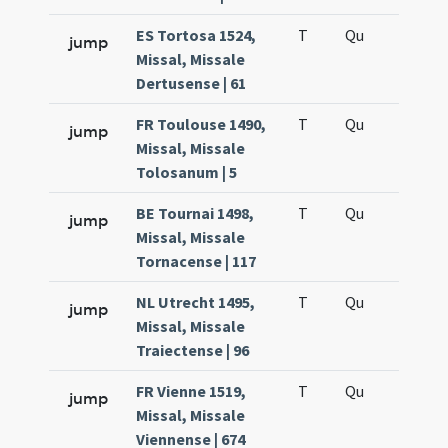
ES Tortosa 1524,
T
Qu
H5
jump
Missal, Missale
Dertusense | 61
FR Toulouse 1490,
T
Qu
H5
jump
Missal, Missale
Tolosanum | 5
BE Tournai 1498,
T
Qu
H5
jump
Missal, Missale
Tornacense | 117
NL Utrecht 1495,
T
Qu
H5
jump
Missal, Missale
Traiectense | 96
FR Vienne 1519,
T
Qu
H5
jump
Missal, Missale
Viennense | 674