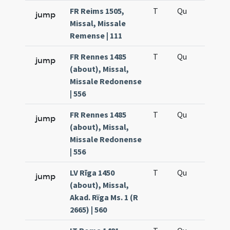
FR Reims 1505,
T
Qu
H6
jump
Missal, Missale
Remense | 111
FR Rennes 1485
T
Qu
H6
jump
(about), Missal,
Missale Redonense
| 556
FR Rennes 1485
T
Qu
H6
jump
(about), Missal,
Missale Redonense
| 556
LV Rīga 1450
T
Qu
H6
jump
(about), Missal,
Akad. Rïga Ms. 1 (R
2665) | 560