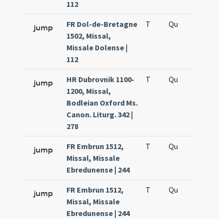
112
FR Dol-de-Bretagne
T
Qu
H6
jump
1502, Missal,
Missale Dolense |
112
HR Dubrovnik 1100-
T
Qu
H6
jump
1200, Missal,
Bodleian Oxford Ms.
Canon. Liturg. 342 |
278
FR Embrun 1512,
T
Qu
H6
jump
Missal, Missale
Ebredunense | 244
FR Embrun 1512,
T
Qu
H6
jump
Missal, Missale
Ebredunense | 244