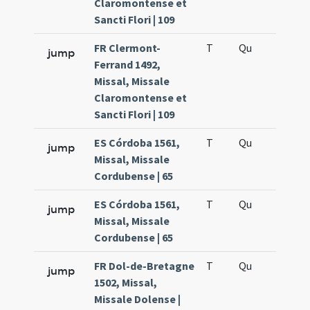
Claromontense et
Sancti Flori | 109
FR Clermont-
T
Qu
H6
jump
Ferrand 1492,
Missal, Missale
Claromontense et
Sancti Flori | 109
ES Córdoba 1561,
T
Qu
H6
jump
Missal, Missale
Cordubense | 65
ES Córdoba 1561,
T
Qu
H6
jump
Missal, Missale
Cordubense | 65
FR Dol-de-Bretagne
T
Qu
H6
jump
1502, Missal,
Missale Dolense |