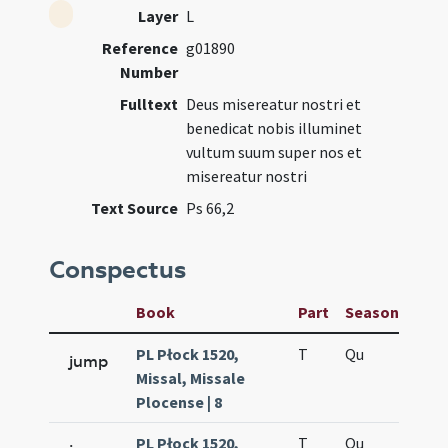
Layer
L
Reference
g01890
Number
Fulltext
Deus misereatur nostri et
benedicat nobis illuminet
vultum suum super nos et
misereatur nostri
Text Source
Ps 66,2
Conspectus
Book
Part
Season
Wee
PL Płock 1520,
T
Qu
H6
jump
Missal, Missale
Plocense | 8
PL Płock 1520,
T
Qu
H6