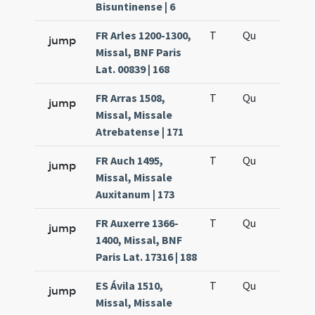
Bisuntinense | 6
FR Arles 1200-1300,
T
Qu
H5
jump
Missal, BNF Paris
Lat. 00839 | 168
FR Arras 1508,
T
Qu
H5
jump
Missal, Missale
Atrebatense | 171
FR Auch 1495,
T
Qu
H5
jump
Missal, Missale
Auxitanum | 173
FR Auxerre 1366-
T
Qu
H5
jump
1400, Missal, BNF
Paris Lat. 17316 | 188
ES Ávila 1510,
T
Qu
H5
jump
Missal, Missale