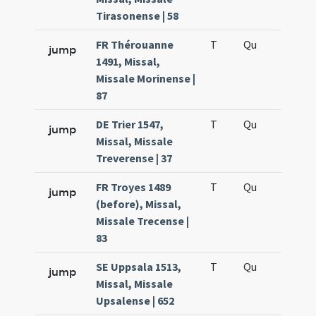
Tirasonense | 58
FR Thérouanne
T
Qu
H5
jump
1491, Missal,
Missale Morinense |
87
DE Trier 1547,
T
Qu
H5
jump
Missal, Missale
Treverense | 37
FR Troyes 1489
T
Qu
H5
jump
(before), Missal,
Missale Trecense |
83
SE Uppsala 1513,
T
Qu
H5
jump
Missal, Missale
Upsalense | 652