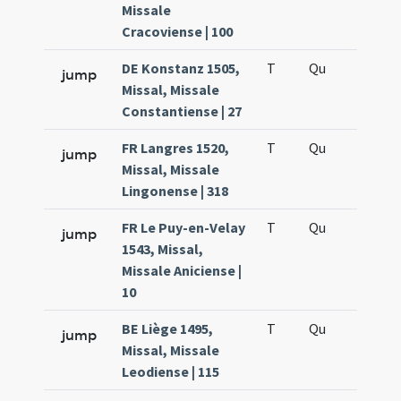
Missale
Cracoviense | 100
DE Konstanz 1505,
T
Qu
H5
jump
Missal, Missale
Constantiense | 27
FR Langres 1520,
T
Qu
H5
jump
Missal, Missale
Lingonense | 318
FR Le Puy-en-Velay
T
Qu
H5
jump
1543, Missal,
Missale Aniciense |
10
BE Liège 1495,
T
Qu
H5
jump
Missal, Missale
Leodiense | 115