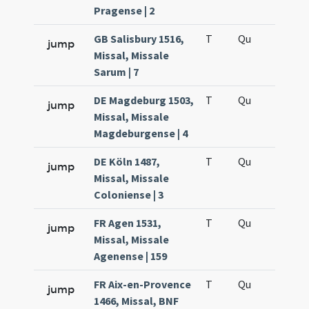
Pragense | 2
GB Salisbury 1516,
T
Qu
H5
jump
Missal, Missale
Sarum | 7
DE Magdeburg 1503,
T
Qu
H5
jump
Missal, Missale
Magdeburgense | 4
DE Köln 1487,
T
Qu
H5
jump
Missal, Missale
Coloniense | 3
FR Agen 1531,
T
Qu
H5
jump
Missal, Missale
Agenense | 159
FR Aix-en-Provence
T
Qu
H5
jump
1466, Missal, BNF