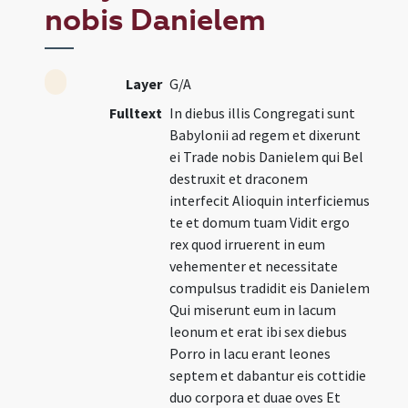
nobis Danielem
Layer
G/A
Fulltext
In diebus illis Congregati sunt
Babylonii ad regem et dixerunt
ei Trade nobis Danielem qui Bel
destruxit et draconem
interfecit Alioquin interficiemus
te et domum tuam Vidit ergo
rex quod irruerent in eum
vehementer et necessitate
compulsus tradidit eis Danielem
Qui miserunt eum in lacum
leonum et erat ibi sex diebus
Porro in lacu erant leones
septem et dabantur eis cottidie
duo corpora et duae oves Et