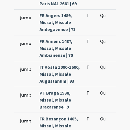
Paris NAL 2661 | 69
FR Angers 1489,
T
Qu
H5
jump
Missal, Missale
Andegavense | 71
FR Amiens 1487,
T
Qu
H5
jump
Missal, Missale
Ambianense | 70
IT Aosta 1000-1600,
T
Qu
H5
jump
Missal, Missale
Augustanum | 93
PT Braga 1538,
T
Qu
H5
jump
Missal, Missale
Bracarense | 9
FR Besançon 1485,
T
Qu
H5
jump
Missal, Missale