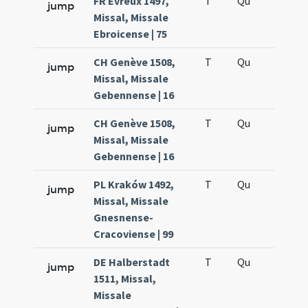
FR Évreux 1497,
T
Qu
H5
jump
Missal, Missale
Ebroicense | 75
CH Genève 1508,
T
Qu
H5
jump
Missal, Missale
Gebennense | 16
CH Genève 1508,
T
Qu
H5
jump
Missal, Missale
Gebennense | 16
PL Kraków 1492,
T
Qu
H5
jump
Missal, Missale
Gnesnense-
Cracoviense | 99
DE Halberstadt
T
Qu
H5
jump
1511, Missal,
Missale