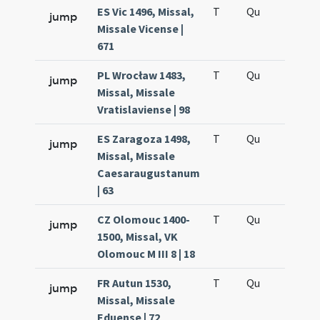
ES Vic 1496, Missal,
T
Qu
H5
jump
Missale Vicense |
671
PL Wrocław 1483,
T
Qu
H5
jump
Missal, Missale
Vratislaviense | 98
ES Zaragoza 1498,
T
Qu
H5
jump
Missal, Missale
Caesaraugustanum
| 63
CZ Olomouc 1400-
T
Qu
H5
jump
1500, Missal, VK
Olomouc M III 8 | 18
FR Autun 1530,
T
Qu
H5
jump
Missal, Missale
Eduense | 72