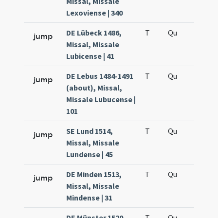
Missal, Missale
Lexoviense | 340
DE Lübeck 1486,
T
Qu
H5
jump
Missal, Missale
Lubicense | 41
DE Lebus 1484-1491
T
Qu
H5
jump
(about), Missal,
Missale Lubucense |
101
SE Lund 1514,
T
Qu
H5
jump
Missal, Missale
Lundense | 45
DE Minden 1513,
T
Qu
H5
jump
Missal, Missale
Mindense | 31
DE Münster 1520,
T
Qu
H5