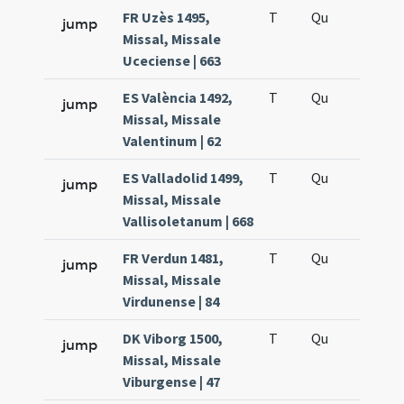
FR Uzès 1495,
T
Qu
H5
jump
Missal, Missale
Uceciense | 663
ES València 1492,
T
Qu
H5
jump
Missal, Missale
Valentinum | 62
ES Valladolid 1499,
T
Qu
H5
jump
Missal, Missale
Vallisoletanum | 668
FR Verdun 1481,
T
Qu
H5
jump
Missal, Missale
Virdunense | 84
DK Viborg 1500,
T
Qu
H5
jump
Missal, Missale
Viburgense | 47