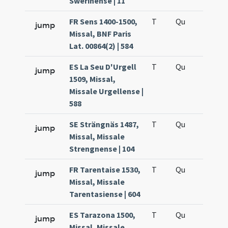
Swerinense | 11
FR Sens 1400-1500,
T
Qu
H5
jump
Missal, BNF Paris
Lat. 00864(2) | 584
ES La Seu D'Urgell
T
Qu
H5
jump
1509, Missal,
Missale Urgellense |
588
SE Strängnäs 1487,
T
Qu
H5
jump
Missal, Missale
Strengnense | 104
FR Tarentaise 1530,
T
Qu
H5
jump
Missal, Missale
Tarentasiense | 604
ES Tarazona 1500,
T
Qu
H5
jump
Missal, Missale