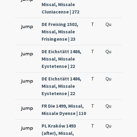
Missal, Missale
Cluniacense | 272
DE Freising 1502,
T
Qu
H5
jump
Missal, Missale
Frisingense | 23
DE Eichstätt 1486,
T
Qu
H5
jump
Missal, Missale
Eystetense | 22
DE Eichstätt 1486,
T
Qu
H5
jump
Missal, Missale
Eystetense | 22
FR Die 1499, Missal,
T
Qu
H5
jump
Missale Dyense | 110
PL Kraków 1493
T
Qu
H5
jump
(after), Missal,