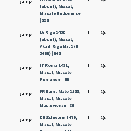
jump
(about), Missal,
Missale Redonense
| 556
LV Rīga 1450
T
Qu
H5
jump
(about), Missal,
Akad. Rïga Ms. 1 (R
2665) | 560
IT Roma 1481,
T
Qu
H5
jump
Missal, Missale
Romanum | 95
FR Saint-Malo 1503,
T
Qu
H5
jump
Missal, Missale
Macloviense | 86
DE Schwerin 1479,
T
Qu
H5
jump
Missal, Missale