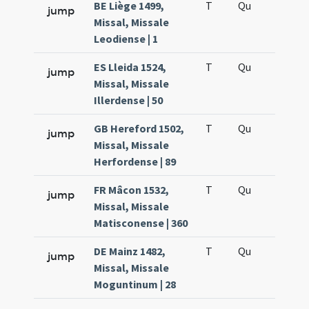
BE Liège 1499,
T
Qu
H5
jump
Missal, Missale
Leodiense | 1
ES Lleida 1524,
T
Qu
H5
jump
Missal, Missale
Illerdense | 50
GB Hereford 1502,
T
Qu
H5
jump
Missal, Missale
Herfordense | 89
FR Mâcon 1532,
T
Qu
H5
jump
Missal, Missale
Matisconense | 360
DE Mainz 1482,
T
Qu
H5
jump
Missal, Missale
Moguntinum | 28