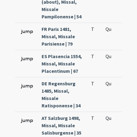
(about), Missal,
Missale
Pampilonense | 54
FR Paris 1481,
T
Qu
H5
jump
Missal, Missale
Parisiense | 79
ES Plasencia 1554,
T
Qu
H5
jump
Missal, Missale
Placentinum | 67
DE Regensburg
T
Qu
H5
jump
1485, Missal,
Missale
Ratisponense | 34
AT Salzburg 1498,
T
Qu
H5
jump
Missal, Missale
Salisburgense | 35