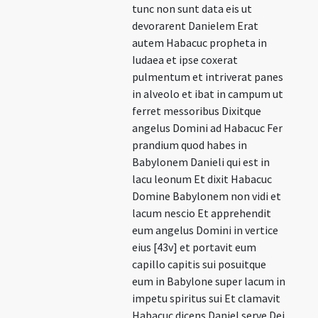
tunc non sunt data eis ut
devorarent Danielem Erat
autem Habacuc propheta in
Iudaea et ipse coxerat
pulmentum et intriverat panes
in alveolo et ibat in campum ut
ferret messoribus Dixitque
angelus Domini ad Habacuc Fer
prandium quod habes in
Babylonem Danieli qui est in
lacu leonum Et dixit Habacuc
Domine Babylonem non vidi et
lacum nescio Et apprehendit
eum angelus Domini in vertice
eius [43v] et portavit eum
capillo capitis sui posuitque
eum in Babylone super lacum in
impetu spiritus sui Et clamavit
Habacuc dicens Daniel serve Dei