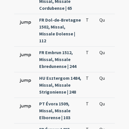
Missal, Missale
Cordubense | 65
FR Dol-de-Bretagne
T
Qu
H5
jump
1502, Missal,
Missale Dolense |
112
FR Embrun 1512,
T
Qu
H5
jump
Missal, Missale
Ebredunense | 244
HU Esztergom 1484,
T
Qu
H5
jump
Missal, Missale
Strigoniense | 248
PT Évora 1509,
T
Qu
H5
jump
Missal, Missale
Elborense | 103