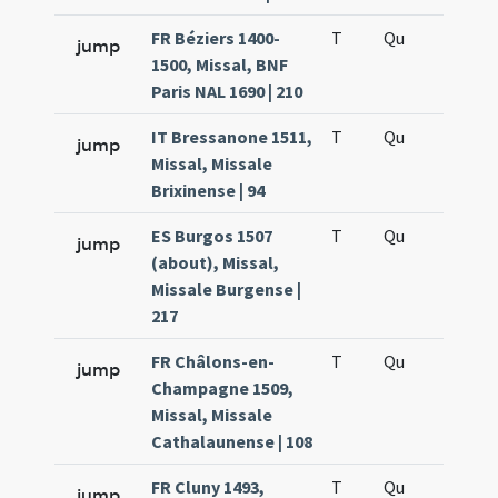
FR Béziers 1400-
T
Qu
H5
jump
1500, Missal, BNF
Paris NAL 1690 | 210
IT Bressanone 1511,
T
Qu
H5
jump
Missal, Missale
Brixinense | 94
ES Burgos 1507
T
Qu
H5
jump
(about), Missal,
Missale Burgense |
217
FR Châlons-en-
T
Qu
H5
jump
Champagne 1509,
Missal, Missale
Cathalaunense | 108
FR Cluny 1493,
T
Qu
H5
jump