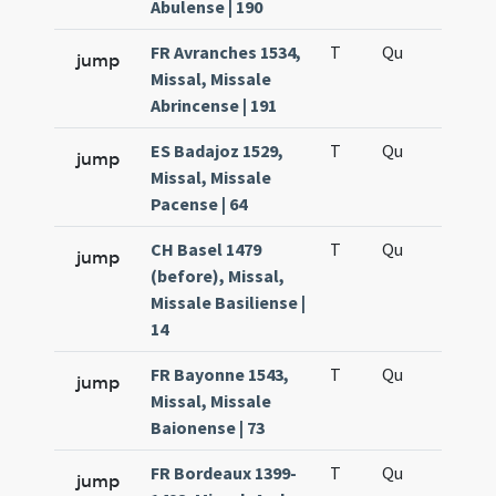
Abulense | 190
FR Avranches 1534,
T
Qu
H5
jump
Missal, Missale
Abrincense | 191
ES Badajoz 1529,
T
Qu
H5
jump
Missal, Missale
Pacense | 64
CH Basel 1479
T
Qu
H5
jump
(before), Missal,
Missale Basiliense |
14
FR Bayonne 1543,
T
Qu
H5
jump
Missal, Missale
Baionense | 73
FR Bordeaux 1399-
T
Qu
H5
jump