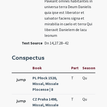
Paveant omnes habitantes in
universa terra Deum Danielis
quia ipse est liberator et
salvator faciens signa et
mirabilia in caelo et terra Qui
liberavit Danielem de lacu
leonum
Text Source
Dn 14,27.28–42
Conspectus
Book
Part
Season
Wee
PL Płock 1520,
T
Qu
H5
jump
Missal, Missale
Plocense | 8
CZ Praha 1498,
T
Qu
H5
jump
Missal, Missale