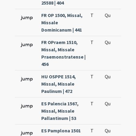
25588 | 404
FR OP 1500, Missal,
T
Qu
H5
jump
Missale
Dominicanum | 441
FR OPraem 1510,
T
Qu
H5
jump
Missal, Missale
Praemonstratense |
456
HU OSPPE 1514,
T
Qu
H5
jump
Missal, Missale
Paulinum | 472
ES Palencia 1567,
T
Qu
H5
jump
Missal, Missale
Pallantinum | 53
ES Pamplona 1501
T
Qu
H5
jump