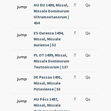
HU DU 1480, Missal,
T
Qu
H5
jump
Missale Dominorum
Ultramontanorum |
434
ES Ourense 1494,
T
Qu
H5
jump
Missal, Missale
Auriense | 52
PL OT 1499, Missal,
T
Qu
H5
jump
Missale Dominorum
Teutonicorum | 137
DE Passau 1491,
T
Qu
H5
jump
Missal, Missale
Pataviense | 33
HU Pécs 1487,
T
Qu
H5
jump
Missal, Missale