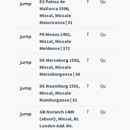
ES Palma de
T
Qu
H5
jump
Mallorca 1506,
Missal, Missale
Maioricense | 51
FR Meaux 1492,
T
Qu
H5
jump
Missal, Missale
Meldense | 372
DE Merseburg 1502,
T
Qu
H5
jump
Missal, Missale
Merseburgense | 30
DE Naumburg 1501,
T
Qu
H5
jump
Missal, Missale
Numburgense | 32
GB Norwich 1400
T
Qu
H5
jump
(about), Missal, BL
London Add. Ms.