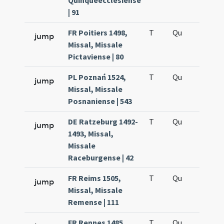
Quinqueecclesiense
| 91
FR Poitiers 1498,
T
Qu
H5
jump
Missal, Missale
Pictaviense | 80
PL Poznań 1524,
T
Qu
H5
jump
Missal, Missale
Posnaniense | 543
DE Ratzeburg 1492-
T
Qu
H5
jump
1493, Missal,
Missale
Raceburgense | 42
FR Reims 1505,
T
Qu
H5
jump
Missal, Missale
Remense | 111
FR Rennes 1485
T
Qu
H5