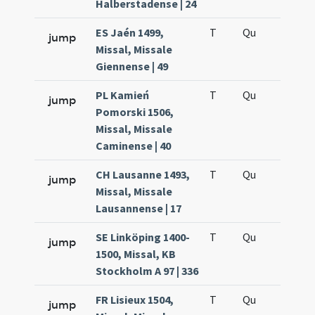
Halberstadense | 24
ES Jaén 1499,
T
Qu
H5
jump
Missal, Missale
Giennense | 49
PL Kamień
T
Qu
H5
jump
Pomorski 1506,
Missal, Missale
Caminense | 40
CH Lausanne 1493,
T
Qu
H5
jump
Missal, Missale
Lausannense | 17
SE Linköping 1400-
T
Qu
H5
jump
1500, Missal, KB
Stockholm A 97 | 336
FR Lisieux 1504,
T
Qu
H5
jump