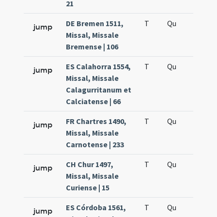
21
DE Bremen 1511,
T
Qu
H5
jump
Missal, Missale
Bremense | 106
ES Calahorra 1554,
T
Qu
H5
jump
Missal, Missale
Calagurritanum et
Calciatense | 66
FR Chartres 1490,
T
Qu
H5
jump
Missal, Missale
Carnotense | 233
CH Chur 1497,
T
Qu
H5
jump
Missal, Missale
Curiense | 15
ES Córdoba 1561,
T
Qu
H5
jump