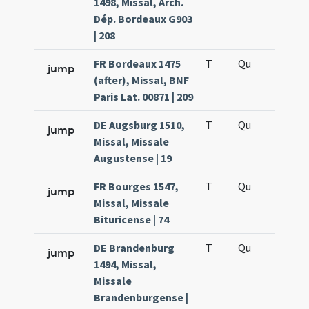
1498, Missal, Arch.
Dép. Bordeaux G903
| 208
FR Bordeaux 1475
T
Qu
H5
jump
(after), Missal, BNF
Paris Lat. 00871 | 209
DE Augsburg 1510,
T
Qu
H5
jump
Missal, Missale
Augustense | 19
FR Bourges 1547,
T
Qu
H5
jump
Missal, Missale
Bituricense | 74
DE Brandenburg
T
Qu
H5
jump
1494, Missal,
Missale
Brandenburgense |