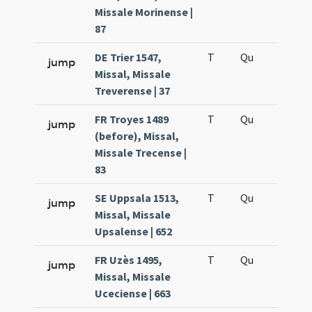
Missale Morinense |
87
DE Trier 1547,
T
Qu
H5
jump
Missal, Missale
Treverense | 37
FR Troyes 1489
T
Qu
H5
jump
(before), Missal,
Missale Trecense |
83
SE Uppsala 1513,
T
Qu
H5
jump
Missal, Missale
Upsalense | 652
FR Uzès 1495,
T
Qu
H5
jump
Missal, Missale
Uceciense | 663