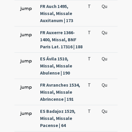
FR Auch 1495,
T
Qu
H5
jump
Missal, Missale
Auxitanum | 173
FR Auxerre 1366-
T
Qu
H5
jump
1400, Missal, BNF
Paris Lat. 17316 | 188
ES Ávila 1510,
T
Qu
H5
jump
Missal, Missale
Abulense | 190
FR Avranches 1534,
T
Qu
H5
jump
Missal, Missale
Abrincense | 191
ES Badajoz 1529,
T
Qu
H5
jump
Missal, Missale
Pacense | 64