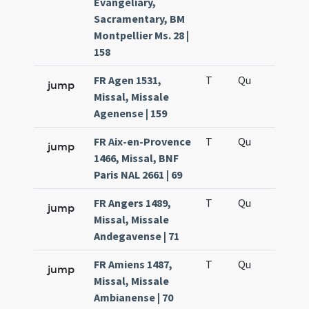
Evangeliary,
Sacramentary, BM
Montpellier Ms. 28 |
158
FR Agen 1531,
T
Qu
H5
jump
Missal, Missale
Agenense | 159
FR Aix-en-Provence
T
Qu
H5
jump
1466, Missal, BNF
Paris NAL 2661 | 69
FR Angers 1489,
T
Qu
H5
jump
Missal, Missale
Andegavense | 71
FR Amiens 1487,
T
Qu
H5
jump
Missal, Missale
Ambianense | 70