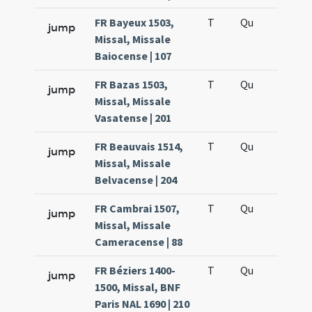
FR Bayeux 1503,
T
Qu
H5
jump
Missal, Missale
Baiocense | 107
FR Bazas 1503,
T
Qu
H5
jump
Missal, Missale
Vasatense | 201
FR Beauvais 1514,
T
Qu
H5
jump
Missal, Missale
Belvacense | 204
FR Cambrai 1507,
T
Qu
H5
jump
Missal, Missale
Cameracense | 88
FR Béziers 1400-
T
Qu
H5
jump
1500, Missal, BNF
Paris NAL 1690 | 210