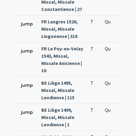
Missal, Missale
Constantiense | 27
FR Langres 1520,
T
Qu
H5
jump
Missal, Missale
Lingonense | 318
FR Le Puy-en-Velay
T
Qu
H5
jump
1543, Missal,
Missale Aniciense |
10
BE Liège 1495,
T
Qu
H5
jump
Missal, Missale
Leodiense | 115
BE Liège 1499,
T
Qu
H5
jump
Missal, Missale
Leodiense | 1