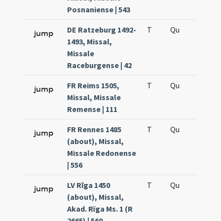
Posnaniense | 543
DE Ratzeburg 1492-
T
Qu
H5
jump
1493, Missal,
Missale
Raceburgense | 42
FR Reims 1505,
T
Qu
H5
jump
Missal, Missale
Remense | 111
FR Rennes 1485
T
Qu
H5
jump
(about), Missal,
Missale Redonense
| 556
LV Rīga 1450
T
Qu
H5
jump
(about), Missal,
Akad. Rïga Ms. 1 (R
2665) | 560