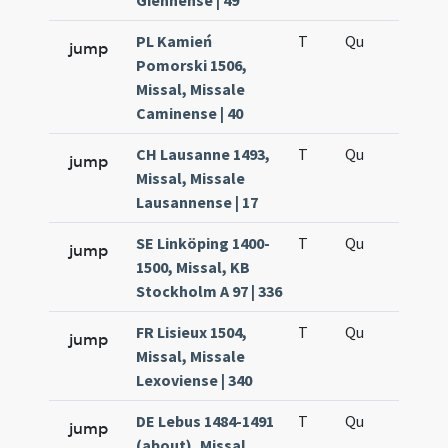
Giennense | 49
PL Kamień
T
Qu
H5
jump
Pomorski 1506,
Missal, Missale
Caminense | 40
CH Lausanne 1493,
T
Qu
H5
jump
Missal, Missale
Lausannense | 17
SE Linköping 1400-
T
Qu
H5
jump
1500, Missal, KB
Stockholm A 97 | 336
FR Lisieux 1504,
T
Qu
H5
jump
Missal, Missale
Lexoviense | 340
DE Lebus 1484-1491
T
Qu
H5
jump
(about), Missal,