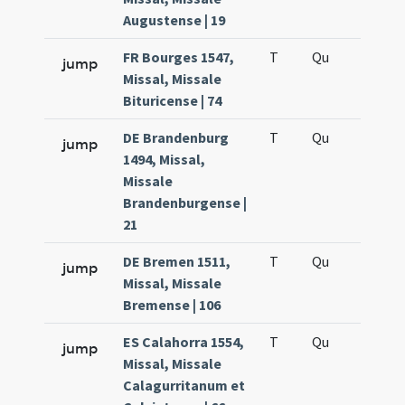
Augustense | 19
FR Bourges 1547,
T
Qu
H5
jump
Missal, Missale
Bituricense | 74
DE Brandenburg
T
Qu
H5
jump
1494, Missal,
Missale
Brandenburgense |
21
DE Bremen 1511,
T
Qu
H5
jump
Missal, Missale
Bremense | 106
ES Calahorra 1554,
T
Qu
H5
jump
Missal, Missale
Calagurritanum et