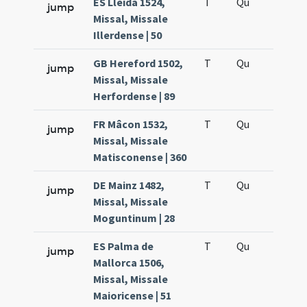
ES Lleida 1524,
T
Qu
H5
jump
Missal, Missale
Illerdense | 50
GB Hereford 1502,
T
Qu
H5
jump
Missal, Missale
Herfordense | 89
FR Mâcon 1532,
T
Qu
H5
jump
Missal, Missale
Matisconense | 360
DE Mainz 1482,
T
Qu
H5
jump
Missal, Missale
Moguntinum | 28
ES Palma de
T
Qu
H5
jump
Mallorca 1506,
Missal, Missale
Maioricense | 51