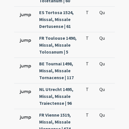
Toletanum | 60
ES Tortosa 1524,
T
Qu
H5
jump
Missal, Missale
Dertusense | 61
FR Toulouse 1490,
T
Qu
H5
jump
Missal, Missale
Tolosanum | 5
BE Tournai 1498,
T
Qu
H5
jump
Missal, Missale
Tornacense | 117
NL Utrecht 1495,
T
Qu
H5
jump
Missal, Missale
Traiectense | 96
FR Vienne 1519,
T
Qu
H5
jump
Missal, Missale
Viennense | 674