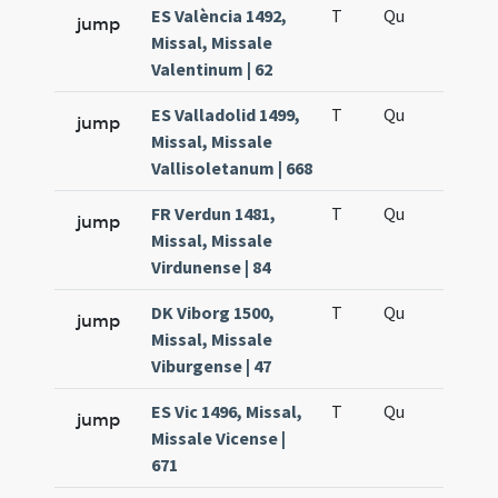
ES València 1492,
T
Qu
H5
jump
Missal, Missale
Valentinum | 62
ES Valladolid 1499,
T
Qu
H5
jump
Missal, Missale
Vallisoletanum | 668
FR Verdun 1481,
T
Qu
H5
jump
Missal, Missale
Virdunense | 84
DK Viborg 1500,
T
Qu
H5
jump
Missal, Missale
Viburgense | 47
ES Vic 1496, Missal,
T
Qu
H5
jump
Missale Vicense |
671