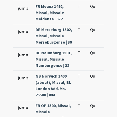
FR Meaux 1492,
T
Qu
H5
jump
Missal, Missale
Meldense | 372
DE Merseburg 1502,
T
Qu
H5
jump
Missal, Missale
Merseburgense | 30
DE Naumburg 1501,
T
Qu
H5
jump
Missal, Missale
Numburgense | 32
GB Norwich 1400
T
Qu
H5
jump
(about), Missal, BL
London Add. Ms.
25588 | 404
FR OP 1500, Missal,
T
Qu
H5
jump
Missale