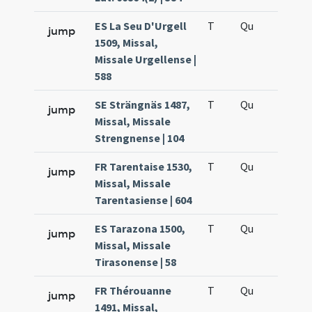
ES La Seu D'Urgell
T
Qu
H5
jump
1509, Missal,
Missale Urgellense |
588
SE Strängnäs 1487,
T
Qu
H5
jump
Missal, Missale
Strengnense | 104
FR Tarentaise 1530,
T
Qu
H5
jump
Missal, Missale
Tarentasiense | 604
ES Tarazona 1500,
T
Qu
H5
jump
Missal, Missale
Tirasonense | 58
FR Thérouanne
T
Qu
H5
jump
1491, Missal,