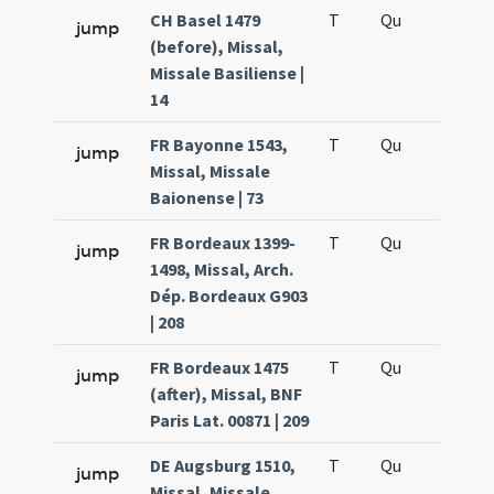
CH Basel 1479
T
Qu
H5
jump
(before), Missal,
Missale Basiliense |
14
FR Bayonne 1543,
T
Qu
H5
jump
Missal, Missale
Baionense | 73
FR Bordeaux 1399-
T
Qu
H5
jump
1498, Missal, Arch.
Dép. Bordeaux G903
| 208
FR Bordeaux 1475
T
Qu
H5
jump
(after), Missal, BNF
Paris Lat. 00871 | 209
DE Augsburg 1510,
T
Qu
H5
jump
Missal, Missale