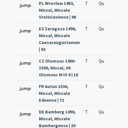
PL Wrocław 1483,
T
Qu
H5
jump
Missal, Missale
Vratislaviense | 98
ES Zaragoza 1498,
T
Qu
H5
jump
Missal, Missale
Caesaraugustanum
| 63
CZ Olomouc 1400-
T
Qu
H5
jump
1500, Missal, VK
Olomouc M III 8 | 18
FR Autun 1530,
T
Qu
H5
jump
Missal, Missale
Eduense | 72
DE Bamberg 1490,
T
Qu
H5
jump
Missal, Missale
Bambergense | 20