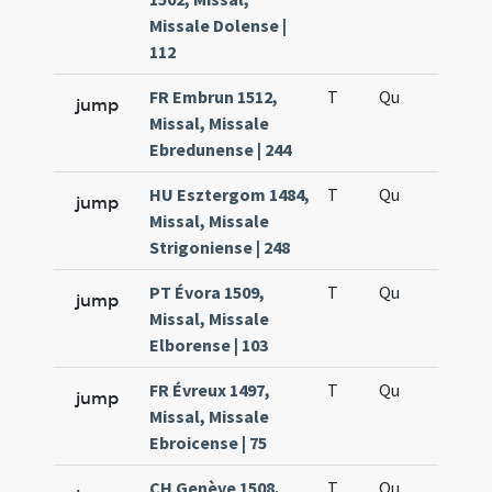
Missale Dolense |
112
FR Embrun 1512,
T
Qu
H5
jump
Missal, Missale
Ebredunense | 244
HU Esztergom 1484,
T
Qu
H5
jump
Missal, Missale
Strigoniense | 248
PT Évora 1509,
T
Qu
H5
jump
Missal, Missale
Elborense | 103
FR Évreux 1497,
T
Qu
H5
jump
Missal, Missale
Ebroicense | 75
CH Genève 1508,
T
Qu
H5