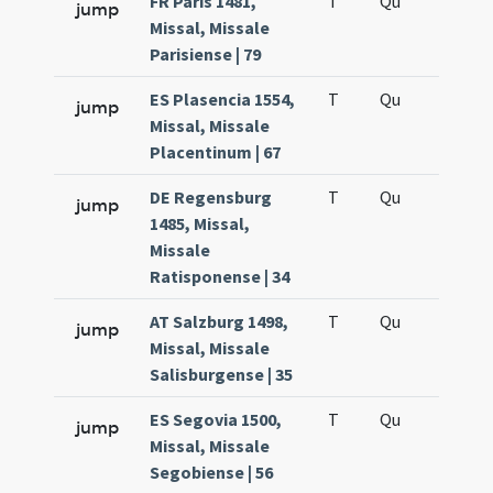
FR Paris 1481,
T
Qu
H5
jump
Missal, Missale
Parisiense | 79
ES Plasencia 1554,
T
Qu
H5
jump
Missal, Missale
Placentinum | 67
DE Regensburg
T
Qu
H5
jump
1485, Missal,
Missale
Ratisponense | 34
AT Salzburg 1498,
T
Qu
H5
jump
Missal, Missale
Salisburgense | 35
ES Segovia 1500,
T
Qu
H5
jump
Missal, Missale
Segobiense | 56