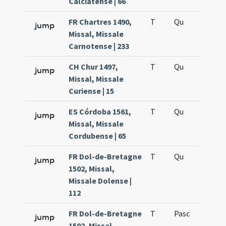
Calciatense | 66
FR Chartres 1490,
T
Qu
H5
jump
Missal, Missale
Carnotense | 233
CH Chur 1497,
T
Qu
H5
jump
Missal, Missale
Curiense | 15
ES Córdoba 1561,
T
Qu
H5
jump
Missal, Missale
Cordubense | 65
FR Dol-de-Bretagne
T
Qu
H5
jump
1502, Missal,
Missale Dolense |
112
FR Dol-de-Bretagne
T
Pasc
H5
jump
1502, Missal,