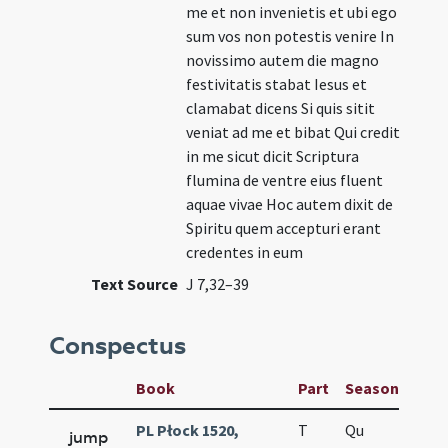
me et non invenietis et ubi ego
sum vos non potestis venire In
novissimo autem die magno
festivitatis stabat Iesus et
clamabat dicens Si quis sitit
veniat ad me et bibat Qui credit
in me sicut dicit Scriptura
flumina de ventre eius fluent
aquae vivae Hoc autem dixit de
Spiritu quem accepturi erant
credentes in eum
Text Source
J 7,32–39
Conspectus
Book
Part
Season
Wee
PL Płock 1520,
T
Qu
H5
jump