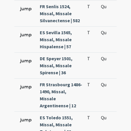
FR Senlis 1524,
T
Qu
H5
jump
Missal, Missale
Silvanectense | 582
ES Sevilla 1565,
T
Qu
H5
jump
Missal, Missale
Hispalense | 57
DE Speyer 1501,
T
Qu
H5
jump
Missal, Missale
Spirense | 36
FR Strasbourg 1486-
T
Qu
H5
jump
1490, Missal,
Missale
Argentinense | 12
ES Toledo 1551,
T
Qu
H5
jump
Missal, Missale