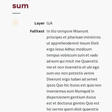
sum
Layer
G/A
Fulltext
In illo tempore Miserunt
principes et pharisaei ministros
ut apprehenderent Iesum Dixit
ergo Iesus Adhuc modicum
tempus vobiscum sum et vado
ad eum qui misit me Quaeretis
me et non invenietis et ubi ego
sum vos non potestis venire
Dixerunt ergo Iudaei ad semet
ipsos Quo hic iturus est quia non
inveniemus eum Numquid in
dispersionem gentium iturus
est et docturus gentes Quis est
hic sermo quem dixit quaeretis