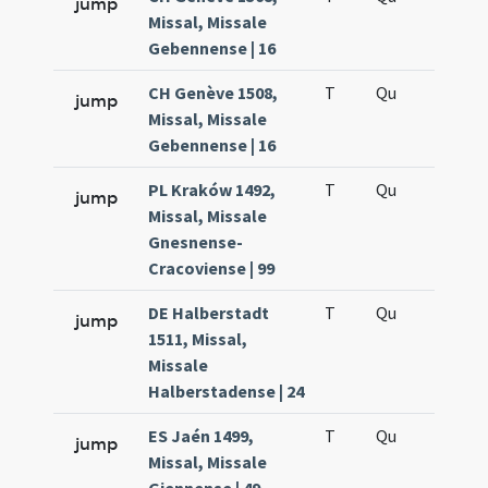
jump
Missal, Missale
Gebennense | 16
CH Genève 1508,
T
Qu
H5
jump
Missal, Missale
Gebennense | 16
PL Kraków 1492,
T
Qu
H5
jump
Missal, Missale
Gnesnense-
Cracoviense | 99
DE Halberstadt
T
Qu
H5
jump
1511, Missal,
Missale
Halberstadense | 24
ES Jaén 1499,
T
Qu
H5
jump
Missal, Missale