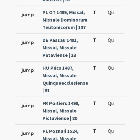
PL OT 1499, Missal,
T
Qu
H5
jump
Missale Dominorum
Teutonicorum | 137
DE Passau 1491,
T
Qu
H5
jump
Missal, Missale
Pataviense | 33
HU Pécs 1487,
T
Qu
H5
jump
Missal, Missale
Quinqueecclesiense
| 91
FR Poitiers 1498,
T
Qu
H5
jump
Missal, Missale
Pictaviense | 80
PL Poznań 1524,
T
Qu
H5
jump
Missal, Missale