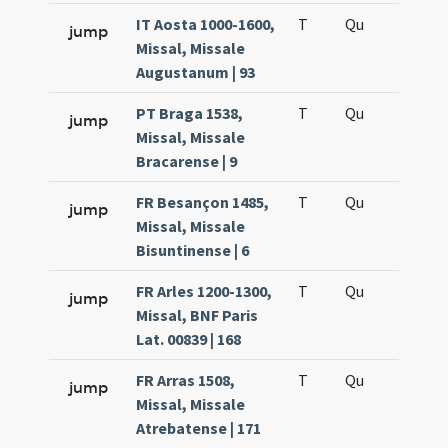
IT Aosta 1000-1600,
T
Qu
H5
jump
Missal, Missale
Augustanum | 93
PT Braga 1538,
T
Qu
H5
jump
Missal, Missale
Bracarense | 9
FR Besançon 1485,
T
Qu
H5
jump
Missal, Missale
Bisuntinense | 6
FR Arles 1200-1300,
T
Qu
H5
jump
Missal, BNF Paris
Lat. 00839 | 168
FR Arras 1508,
T
Qu
H5
jump
Missal, Missale
Atrebatense | 171