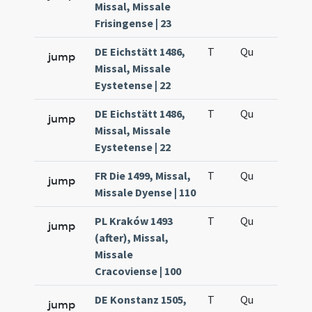
Missal, Missale
Frisingense | 23
DE Eichstätt 1486,
T
Qu
H5
jump
Missal, Missale
Eystetense | 22
DE Eichstätt 1486,
T
Qu
H5
jump
Missal, Missale
Eystetense | 22
FR Die 1499, Missal,
T
Qu
H5
jump
Missale Dyense | 110
PL Kraków 1493
T
Qu
H5
jump
(after), Missal,
Missale
Cracoviense | 100
DE Konstanz 1505,
T
Qu
H5
jump