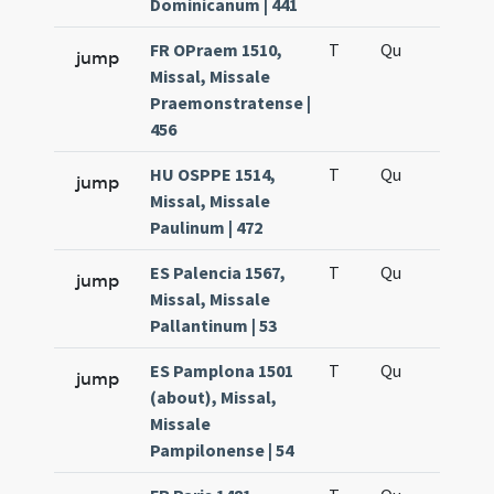
Dominicanum | 441
FR OPraem 1510,
T
Qu
H5
jump
Missal, Missale
Praemonstratense |
456
HU OSPPE 1514,
T
Qu
H5
jump
Missal, Missale
Paulinum | 472
ES Palencia 1567,
T
Qu
H5
jump
Missal, Missale
Pallantinum | 53
ES Pamplona 1501
T
Qu
H5
jump
(about), Missal,
Missale
Pampilonense | 54