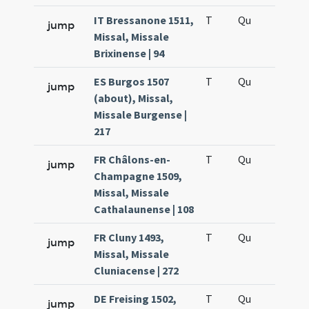
IT Bressanone 1511,
T
Qu
H5
jump
Missal, Missale
Brixinense | 94
ES Burgos 1507
T
Qu
H5
jump
(about), Missal,
Missale Burgense |
217
FR Châlons-en-
T
Qu
H5
jump
Champagne 1509,
Missal, Missale
Cathalaunense | 108
FR Cluny 1493,
T
Qu
H5
jump
Missal, Missale
Cluniacense | 272
DE Freising 1502,
T
Qu
H5
jump