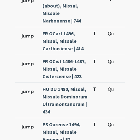
jump
(about), Missal,
Missale
Narbonense | 744
FR OCart 1496,
T
Qu
H5
jump
Missal, Missale
Carthusiense | 414
FR OCist 1486-1487,
T
Qu
H5
jump
Missal, Missale
Cisterciense | 423
HU DU 1480, Missal,
T
Qu
H5
jump
Missale Dominorum
Ultramontanorum |
434
ES Ourense 1494,
T
Qu
H5
jump
Missal, Missale
Auriense | 52