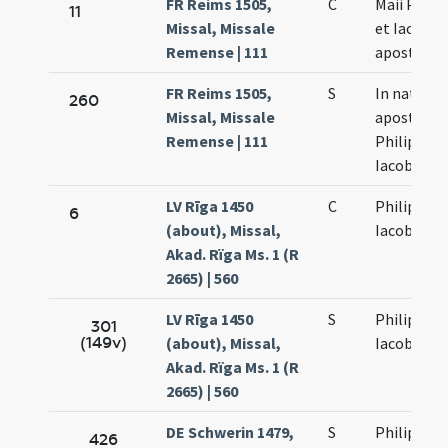
FR Reims 1505,
C
Maii Philip
11
Missal, Missale
et Iacobi
Remense | 111
apostolo
FR Reims 1505,
S
In natali
260
Missal, Missale
apostolo
Remense | 111
Philippi et
Iacobi
LV Rīga 1450
C
Philippi et
6
(about), Missal,
Iacobi
Akad. Rïga Ms. 1 (R
2665) | 560
LV Rīga 1450
S
Philippi et
301
(149v)
(about), Missal,
Iacobi
Akad. Rïga Ms. 1 (R
2665) | 560
DE Schwerin 1479,
S
Philippi et
426