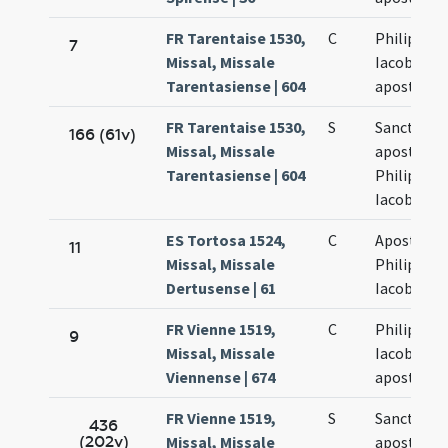
FR Tarentaise 1530,
C
Philippi et
7
Missal, Missale
Iacobi
Tarentasiense | 604
apostolo
FR Tarentaise 1530,
S
Sanctoru
166 (61v)
Missal, Missale
apostolo
Tarentasiense | 604
Philippi et
Iacobi
ES Tortosa 1524,
C
Apostolo
11
Missal, Missale
Philippi et
Dertusense | 61
Iacobi
FR Vienne 1519,
C
Philippi et
9
Missal, Missale
Iacobi
Viennense | 674
apostolo
FR Vienne 1519,
S
Sanctoru
436
(202v)
Missal, Missale
apostolo