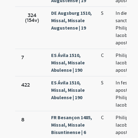
Augustense | 19
apostolo
DE Augsburg 1510,
S
In die
324
(154v)
Missal, Missale
sanctoru
Augustense | 19
Philippi et
Iacobi
apostolo
ES Ávila 1510,
C
Philippi et
7
Missal, Missale
Iacobi
Abulense | 190
apostolo
ES Ávila 1510,
S
In festo
422
Missal, Missale
apostolo
Abulense | 190
Philippi et
Iacobi
FR Besançon 1485,
C
Philippi et
8
Missal, Missale
Iacobi
Bisuntinense | 6
apostolo