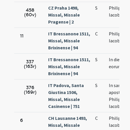
CZ Praha 1498,
S
Philippi et
458
(60v)
Missal, Missale
Iacobi
Pragense | 2
IT Bressanone 1511,
C
Philippi et
11
Missal, Missale
Iacobi
Brixinense | 94
IT Bressanone 1511,
S
In die
337
(163r)
Missal, Missale
eorundem
Brixinense | 94
IT Padova, Santa
S
In sancto
376
(169r)
Giustina 1506,
apostolo
Missal, Missale
Philippi et
Casinense | 751
Iacobi
CH Lausanne 1493,
C
Philippi et
6
Missal, Missale
Iacobi