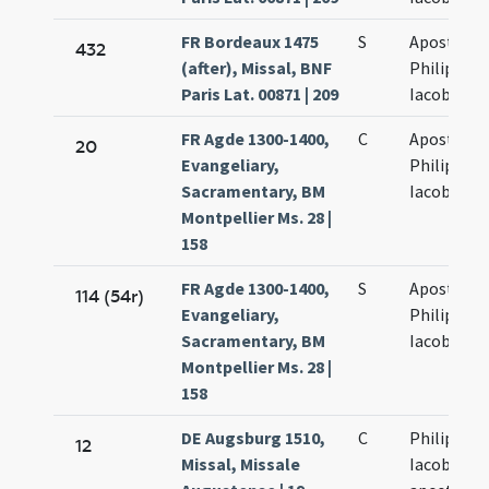
FR Bordeaux 1475
S
Apostolo
432
(after), Missal, BNF
Philippi et
Paris Lat. 00871 | 209
Iacobi
FR Agde 1300-1400,
C
Apostolo
20
Evangeliary,
Philippi et
Sacramentary, BM
Iacobi
Montpellier Ms. 28 |
158
FR Agde 1300-1400,
S
Apostolo
114 (54r)
Evangeliary,
Philippi et
Sacramentary, BM
Iacobi
Montpellier Ms. 28 |
158
DE Augsburg 1510,
C
Philippi et
12
Missal, Missale
Iacobi