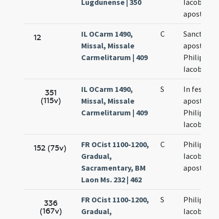
Lugdunense | 350
Iacobi
apostolo
IL OCarm 1490,
C
Sanctoru
12
Missal, Missale
apostolo
Carmelitarum | 409
Philippi et
Iacobi
IL OCarm 1490,
S
In festo
351
(115v)
Missal, Missale
apostolo
Carmelitarum | 409
Philippi et
Iacobi
FR OCist 1100-1200,
C
Philippi et
152 (75v)
Gradual,
Iacobi
Sacramentary, BM
apostolo
Laon Ms. 232 | 462
FR OCist 1100-1200,
S
Philippi et
336
(167v)
Gradual,
Iacobi