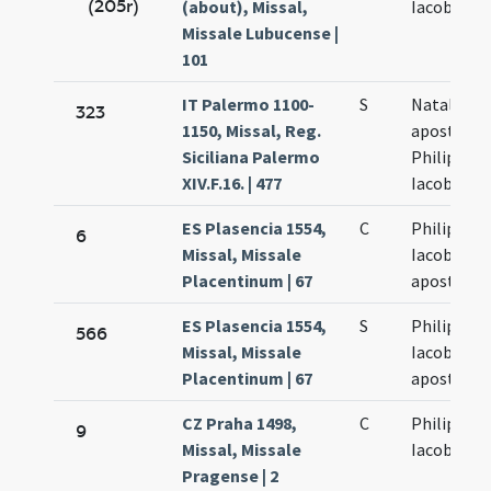
(205r)
(about), Missal,
Iacobi
Missale Lubucense |
101
IT Palermo 1100-
S
Natale
323
1150, Missal, Reg.
apostolo
Siciliana Palermo
Philippi et
XIV.F.16. | 477
Iacobi
ES Plasencia 1554,
C
Philippi et
6
Missal, Missale
Iacobi
Placentinum | 67
apostolo
ES Plasencia 1554,
S
Philippi et
566
Missal, Missale
Iacobi
Placentinum | 67
apostolo
CZ Praha 1498,
C
Philippi et
9
Missal, Missale
Iacobi
Pragense | 2