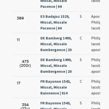
Missal, Missale
Iacobi
Pacense | 64
ES Badajoz 1529,
S
Apostolo
389
Missal, Missale
Philippi et
Pacense | 64
Iacobi
DE Bamberg 1490,
C
Philippi et
11
Missal, Missale
Iacobi
Bambergense | 20
apostolo
DE Bamberg 1490,
S
Philippi et
475
(202r)
Missal, Missale
Iacobi
Bambergense | 20
apostolo
FR Bayonne 1543,
C
Philippi et
17
Missal, Missale
Iacobi
Baionense | 814
apostolo
FR Bayonne 1543,
S
Philippi et
354
(27v)
Missal, Missale
Iacobi