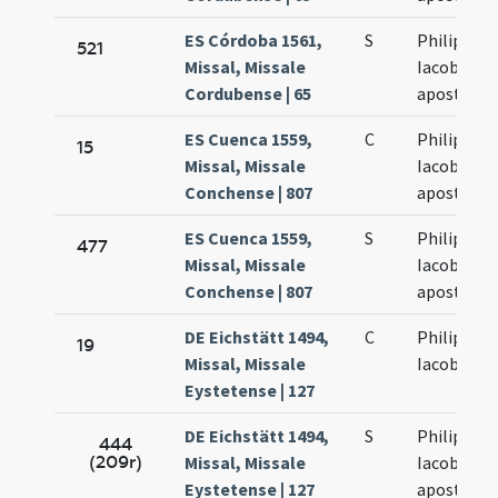
ES Córdoba 1561,
S
Philippus 
521
Missal, Missale
Iacobus
Cordubense | 65
apostoli
ES Cuenca 1559,
C
Philippus 
15
Missal, Missale
Iacobus
Conchense | 807
apostoli
ES Cuenca 1559,
S
Philippus 
477
Missal, Missale
Iacobus
Conchense | 807
apostoli
DE Eichstätt 1494,
C
Philippi et
19
Missal, Missale
Iacobi
Eystetense | 127
DE Eichstätt 1494,
S
Philippi et
444
(209r)
Missal, Missale
Iacobi
Eystetense | 127
apostolo