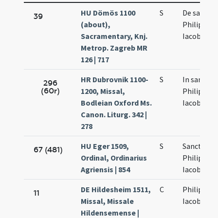
HU Dömös 1100
S
De sanctis
39
(about),
Philippo e
Sacramentary, Knj.
Iacobo
Metrop. Zagreb MR
126 | 717
HR Dubrovnik 1100-
S
In sancto
296
(60r)
1200, Missal,
Philippi et
Bodleian Oxford Ms.
Iacobi
Canon. Liturg. 342 |
278
HU Eger 1509,
S
Sanctoru
67 (481)
Ordinal, Ordinarius
Philippi et
Agriensis | 854
Iacobi
DE Hildesheim 1511,
C
Philippi et
11
Missal, Missale
Iacobi
Hildensemense |