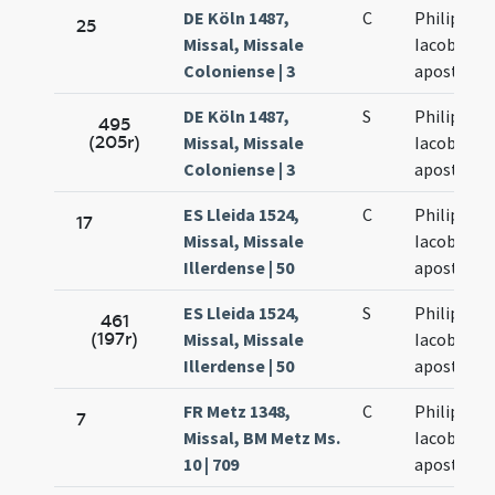
DE Köln 1487,
C
Philippi et
25
Missal, Missale
Iacobi
Coloniense | 3
apostolo
DE Köln 1487,
S
Philippi et
495
(205r)
Missal, Missale
Iacobi
Coloniense | 3
apostolo
ES Lleida 1524,
C
Philippi et
17
Missal, Missale
Iacobi
Illerdense | 50
apostolo
ES Lleida 1524,
S
Philippi et
461
(197r)
Missal, Missale
Iacobi
Illerdense | 50
apostolo
FR Metz 1348,
C
Philippi et
7
Missal, BM Metz Ms.
Iacobi
10 | 709
apostolo