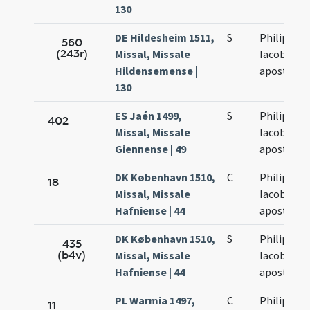
130
DE Hildesheim 1511,
S
Philippi et
560
(243r)
Missal, Missale
Iacobi
Hildensemense |
apostolo
130
ES Jaén 1499,
S
Philippi et
402
Missal, Missale
Iacobi
Giennense | 49
apostolo
DK København 1510,
C
Philippi et
18
Missal, Missale
Iacobi
Hafniense | 44
apostolo
DK København 1510,
S
Philippi et
435
(b4v)
Missal, Missale
Iacobi
Hafniense | 44
apostolo
PL Warmia 1497,
C
Philippi et
11