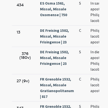
ES Osma 1561,
S
In sancto
434
Missal, Missale
apostolo
Oxomense | 750
Philippi et
Iacobi
DE Freising 1502,
C
Philippi et
13
Missal, Missale
Iacobi
Frisingense | 23
apostolo
DE Freising 1502,
S
In die
376
(180v)
Missal, Missale
apostolo
Frisingense | 23
Philippi et
Iacobi
FR Grenoble 1532,
C
Philippi et
27 (9v)
Missal, Missale
Iacobi
Gratianopolitanum
apostolo
| 817
FR Grenoble 1532,
S
Philippi et