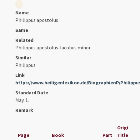
Name
Philippus apostolus
Same
Related
Philippus apostolus-Iacobus minor
Similar
Philippus
Link
https://www.heiligenlexikon.de/BiographienP/Philipp
Standard Date
May. 1.
Remark
Original
Page
Book
Part
Title