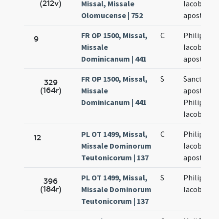
(212v)
Missal, Missale
Iacobi
Olomucense | 752
apostolo
FR OP 1500, Missal,
C
Philippi et
9
Missale
Iacobi
Dominicanum | 441
apostolo
FR OP 1500, Missal,
S
Sanctoru
329
(164r)
Missale
apostolo
Dominicanum | 441
Philippi et
Iacobi
PL OT 1499, Missal,
C
Philippi et
12
Missale Dominorum
Iacobi
Teutonicorum | 137
apostolo
PL OT 1499, Missal,
S
Philippi et
396
(184r)
Missale Dominorum
Iacobi
Teutonicorum | 137