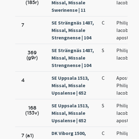
(185r)
Missal, Missale
Iacobi
Swerinense | 11
SE Strängnäs 1487,
C
Philippi et
7
Missal, Missale
Iacobi
Strengnense | 104
apostolo
SE Strängnäs 1487,
S
Philippi et
369
(g9r)
Missal, Missale
Iacobi
Strengnense | 104
SE Uppsala 1513,
C
Apostolo
4
Missal, Missale
Philippi et
Upsalense | 652
Iacobi
SE Uppsala 1513,
S
Philippi et
168
(153v)
Missal, Missale
Iacobi
Upsalense | 652
apostolo
DK Viborg 1500,
C
Philippi et
7 (a1)