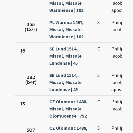
Missal, Missale
Iacobi
Warmiense | 102
apostolo
PL Warmia 1497,
S
Philippi et
355
(157r)
Missal, Missale
Iacobi
Warmiense | 102
SE Lund 1514,
C
Philippi et
16
Missal, Missale
Iacobi
Lundense | 45
SE Lund 1514,
S
Philippi et
392
(b4r)
Missal, Missale
Iacobi
Lundense | 45
apostolo
CZ Olomouc 1488,
C
Philippi et
13
Missal, Missale
Iacobi
Olomucense | 752
CZ Olomouc 1488,
S
Philippi et
507