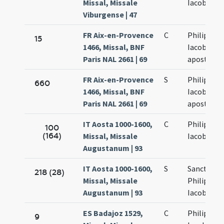
Missal, Missale
Iacobi
Viburgense | 47
FR Aix-en-Provence
C
Philippi et
15
1466, Missal, BNF
Iacobi
Paris NAL 2661 | 69
apostolo
FR Aix-en-Provence
S
Philippi et
660
1466, Missal, BNF
Iacobi
Paris NAL 2661 | 69
apostolo
IT Aosta 1000-1600,
C
Philippi et
100
(164)
Missal, Missale
Iacobi
Augustanum | 93
IT Aosta 1000-1600,
S
Sanctoru
218 (28)
Missal, Missale
Philippi et
Augustanum | 93
Iacobi
ES Badajoz 1529,
C
Philippi et
9