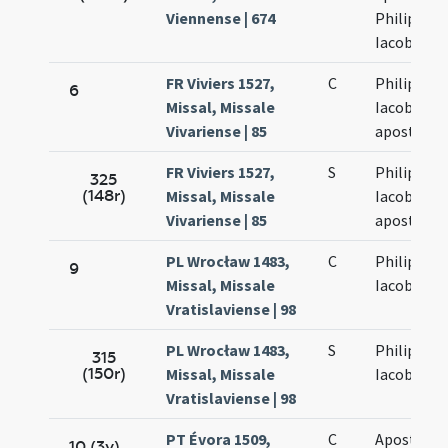
Viennense | 674
Philippi et
Iacobi
FR Viviers 1527,
C
Philippi et
6
Missal, Missale
Iacobi
Vivariense | 85
apostolo
FR Viviers 1527,
S
Philippi et
325
(148r)
Missal, Missale
Iacobi
Vivariense | 85
apostolo
PL Wrocław 1483,
C
Philippi et
9
Missal, Missale
Iacobi
Vratislaviense | 98
PL Wrocław 1483,
S
Philippi et
315
(150r)
Missal, Missale
Iacobi
Vratislaviense | 98
PT Évora 1509,
C
Apostolo
10 (3v)