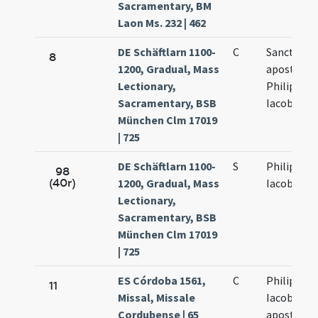
Sacramentary, BM
Laon Ms. 232 | 462
DE Schäftlarn 1100-
C
Sancti
8
1200, Gradual, Mass
apostolo
Lectionary,
Philippi et
Sacramentary, BSB
Iacobi
München Clm 17019
| 725
DE Schäftlarn 1100-
S
Philippi et
98
(40r)
1200, Gradual, Mass
Iacobi
Lectionary,
Sacramentary, BSB
München Clm 17019
| 725
ES Córdoba 1561,
C
Philippus 
11
Missal, Missale
Iacobus
Cordubense | 65
apostoli