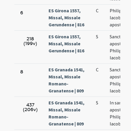
ES Girona 1557,
C
Philippi et
6
Missal, Missale
Iacobi
Gerundense | 816
apostolo
ES Girona 1557,
S
Sanctoru
218
(199v)
Missal, Missale
apostolo
Gerundense | 816
Philippi et
Iacobi
ES Granada 1541,
C
Sanctoru
8
Missal, Missale
apostolo
Romano-
Philippi et
Granatense | 809
Iacobi
ES Granada 1541,
S
In sancto
437
(206v)
Missal, Missale
apostolo
Romano-
Philippi et
Granatense | 809
Iacobi