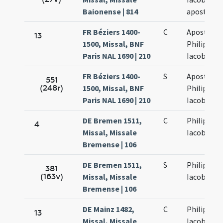
Baionense | 814
apostolo
FR Béziers 1400-
C
Apostolo
13
1500, Missal, BNF
Philippi et
Paris NAL 1690 | 210
Iacobi
FR Béziers 1400-
S
Apostolo
551
(248r)
1500, Missal, BNF
Philippi et
Paris NAL 1690 | 210
Iacobi
DE Bremen 1511,
C
Philippi et
4
Missal, Missale
Iacobi
Bremense | 106
DE Bremen 1511,
S
Philippi et
381
(163v)
Missal, Missale
Iacobi
Bremense | 106
DE Mainz 1482,
C
Philippi et
13
Missal, Missale
Iacobi