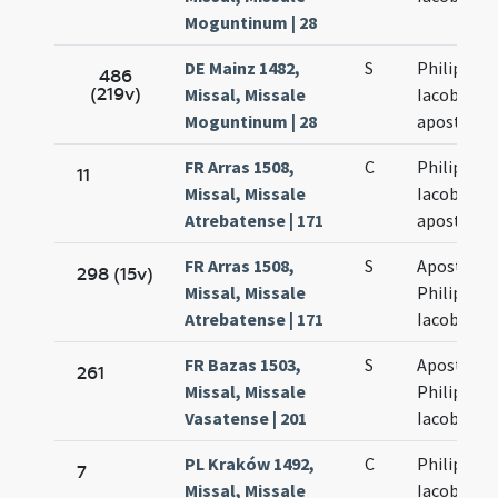
Moguntinum | 28
DE Mainz 1482,
S
Philippi et
486
(219v)
Missal, Missale
Iacobi
Moguntinum | 28
apostolo
FR Arras 1508,
C
Philippi et
11
Missal, Missale
Iacobi
Atrebatense | 171
apostolo
FR Arras 1508,
S
Apostolo
298 (15v)
Missal, Missale
Philippi et
Atrebatense | 171
Iacobi
FR Bazas 1503,
S
Apostolo
261
Missal, Missale
Philippi et
Vasatense | 201
Iacobi
PL Kraków 1492,
C
Philippi et
7
Missal, Missale
Iacobi