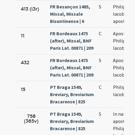
FR Besançon 1485,
S
Philippi et
413 (l3r)
Missal, Missale
Iacobi
Bisuntinense | 6
apostolo
FR Bordeaux 1475
C
Apostolo
11
(after), Missal, BNF
Philippi et
Paris Lat. 00871 | 209
Iacobi
FR Bordeaux 1475
S
Apostolo
432
(after), Missal, BNF
Philippi et
Paris Lat. 00871 | 209
Iacobi
PT Braga 1549,
C
Philippi et
15
Breviary, Breviarium
Iacobi
Bracarense | 825
PT Braga 1549,
S
In natale
758
(365v)
Breviary, Breviarium
apostolo
Bracarense | 825
Philippi et