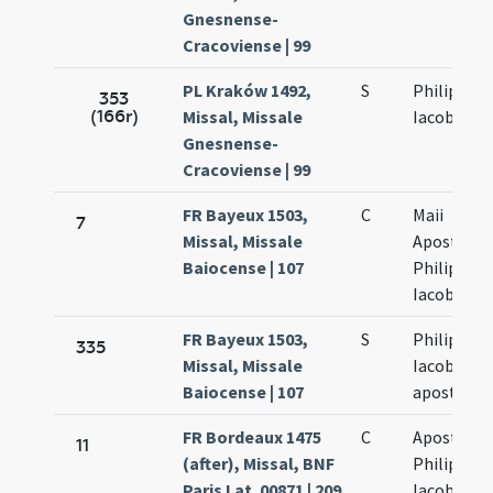
Gnesnense-
Cracoviense | 99
PL Kraków 1492,
S
Philippi et
353
(166r)
Missal, Missale
Iacobi
Gnesnense-
Cracoviense | 99
FR Bayeux 1503,
C
Maii
7
Missal, Missale
Apostolo
Baiocense | 107
Philippi et
Iacobi
FR Bayeux 1503,
S
Philippi et
335
Missal, Missale
Iacobi
Baiocense | 107
apostolo
FR Bordeaux 1475
C
Apostolo
11
(after), Missal, BNF
Philippi et
Paris Lat. 00871 | 209
Iacobi