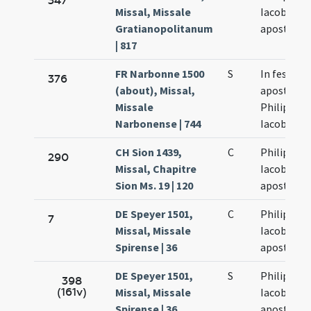
347
Missal, Missale
Iacobi
Gratianopolitanum
apostolo
| 817
FR Narbonne 1500
S
In festo
376
(about), Missal,
apostolo
Missale
Philippi et
Narbonense | 744
Iacobi
CH Sion 1439,
C
Philippi et
290
Missal, Chapitre
Iacobi
Sion Ms. 19 | 120
apostolo
DE Speyer 1501,
C
Philippi et
7
Missal, Missale
Iacobi
Spirense | 36
apostolo
DE Speyer 1501,
S
Philippi et
398
(161v)
Missal, Missale
Iacobi
Spirense | 36
apostolo