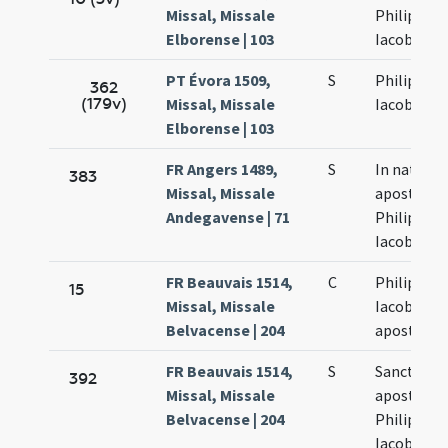
Missal, Missale
Philippi et
Elborense | 103
Iacobi
PT Évora 1509,
S
Philippi et
362
(179v)
Missal, Missale
Iacobi
Elborense | 103
FR Angers 1489,
S
In natali
383
Missal, Missale
apostolo
Andegavense | 71
Philippi et
Iacobi
FR Beauvais 1514,
C
Philippi et
15
Missal, Missale
Iacobi
Belvacense | 204
apostolo
FR Beauvais 1514,
S
Sanctoru
392
Missal, Missale
apostolo
Belvacense | 204
Philippi et
Iacobi