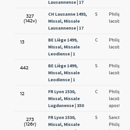
Lausannense | 17
CH Lausanne 1493,
S
Philippi et
327
(142v)
Missal, Missale
Iacobi
Lausannense | 17
BE Liège 1499,
C
Philippi et
13
Missal, Missale
Iacobi
Leodiense | 1
BE Liège 1499,
S
Philippi et
442
Missal, Missale
Iacobi
Leodiense | 1
FR Lyon 1530,
C
Philippi et
12
Missal, Missale
Iacobi
Lugdunense | 350
apostolo
FR Lyon 1530,
S
Sanctoru
273
(126r)
Missal, Missale
Philippi et