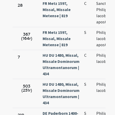
FR Metz 1597,
C
Sanctoru
28
Missal, Missale
Philippi et
Metense | 819
Iacobi
apostolo
FR Metz 1597,
S
Philippi et
367
(164r)
Missal, Missale
Iacobi
Metense | 819
apostolo
HU DU 1480, Missal,
C
Philippi et
7
Missale Dominorum
Iacobi
Ultramontanorum |
434
HU DU 1480, Missal,
S
Philippi et
503
(251r)
Missale Dominorum
Iacobi
Ultramontanorum |
434
DE Paderborn 1400-
S
Philippi et