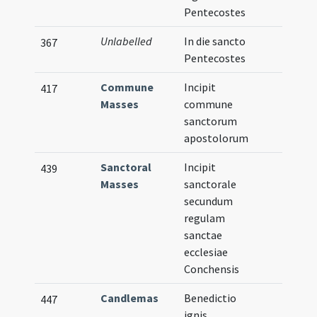
Pentecostes
Unlabelled
In die sancto
367
Pentecostes
Commune
Incipit
417
Masses
commune
sanctorum
apostolorum
Sanctoral
Incipit
439
Masses
sanctorale
secundum
regulam
sanctae
ecclesiae
Conchensis
Candlemas
Benedictio
447
ignis