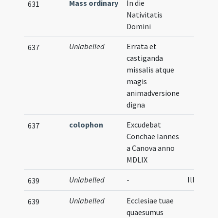
Mass ordinary
In die
631
Nativitatis
Domini
Unlabelled
Errata et
637
castiganda
missalis atque
magis
animadversione
digna
colophon
Excudebat
637
Conchae Iannes
a Canova anno
MDLIX
Unlabelled
-
Illustrat
639
Unlabelled
Ecclesiae tuae
639
quaesumus