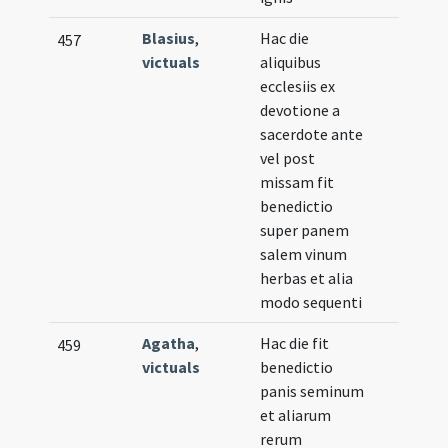
Blasius
,
Hac die
457
victuals
aliquibus
ecclesiis ex
devotione a
sacerdote ante
vel post
missam fit
benedictio
super panem
salem vinum
herbas et alia
modo sequenti
Agatha
,
Hac die fit
459
victuals
benedictio
panis seminum
et aliarum
rerum