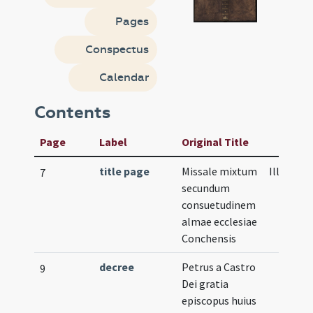
Pages
Conspectus
Calendar
Contents
Page
Label
Original Title
title page
Missale mixtum
Illustrat
7
secundum
consuetudinem
almae ecclesiae
Conchensis
decree
Petrus a Castro
9
Dei gratia
episcopus huius