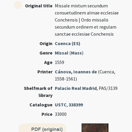
Original title
Missale mixtum secundum
consuetudinem almae ecclesiae
Conchensis | Ordo missalis
secundum ordinem et regulam
sanctae ecclesiae Conchensis
Origin
Cuenca (ES)
Genre
Missal
(
Mass
)
Age
1559
Printer
Cánova, Ioannes de
(Cuenca,
1558-1561)
Shelfmark of
Palacio Real Madrid
, PAS/3139
library
Catalogue
USTC
,
338399
Price
33000
PDF (original)