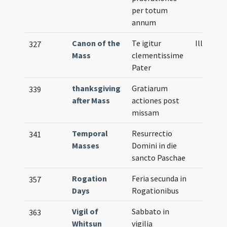
per totum
annum
Canon of the
Te igitur
Illustrat
327
Mass
clementissime
Pater
thanksgiving
Gratiarum
339
after Mass
actiones post
missam
Temporal
Resurrectio
341
Masses
Domini in die
sancto Paschae
Rogation
Feria secunda in
357
Days
Rogationibus
Vigil of
Sabbato in
363
Whitsun
vigilia