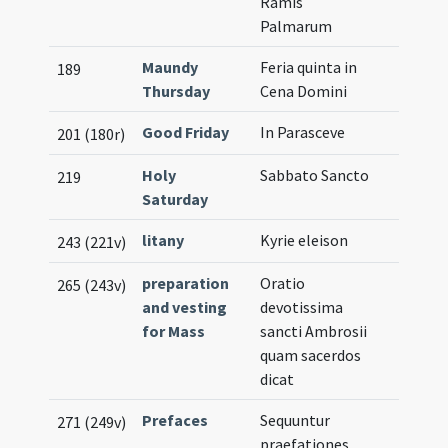
Ramis
Palmarum
Maundy
Feria quinta in
189
Thursday
Cena Domini
Good Friday
In Parasceve
201 (180r)
Holy
Sabbato Sancto
219
Saturday
litany
Kyrie eleison
243 (221v)
preparation
Oratio
265 (243v)
and vesting
devotissima
for Mass
sancti Ambrosii
quam sacerdos
dicat
Prefaces
Sequuntur
271 (249v)
praefationes