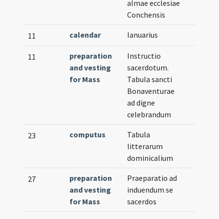
almae ecclesiae
Conchensis
calendar
Ianuarius
11
preparation
Instructio
11
and vesting
sacerdotum.
for Mass
Tabula sancti
Bonaventurae
ad digne
celebrandum
computus
Tabula
23
litterarum
dominicalium
preparation
Praeparatio ad
27
and vesting
induendum se
for Mass
sacerdos