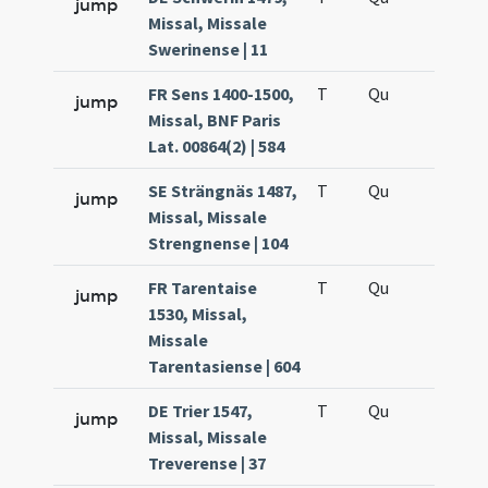
jump
Missal, Missale
Swerinense | 11
FR Sens 1400-1500,
T
Qu
H6
jump
Missal, BNF Paris
Lat. 00864(2) | 584
SE Strängnäs 1487,
T
Qu
H6
jump
Missal, Missale
Strengnense | 104
FR Tarentaise
T
Qu
H6
jump
1530, Missal,
Missale
Tarentasiense | 604
DE Trier 1547,
T
Qu
H6
jump
Missal, Missale
Treverense | 37