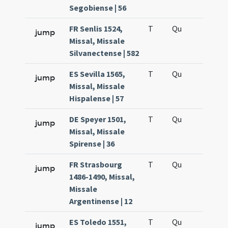
Segobiense | 56
FR Senlis 1524,
T
Qu
H6
jump
Missal, Missale
Silvanectense | 582
ES Sevilla 1565,
T
Qu
H6
jump
Missal, Missale
Hispalense | 57
DE Speyer 1501,
T
Qu
H6
jump
Missal, Missale
Spirense | 36
FR Strasbourg
T
Qu
H6
jump
1486-1490, Missal,
Missale
Argentinense | 12
ES Toledo 1551,
T
Qu
H6
jump