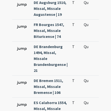
DE Augsburg 1510,
T
Qu
H6
jump
Missal, Missale
Augustense | 19
FR Bourges 1547,
T
Qu
H6
jump
Missal, Missale
Bituricense | 74
DE Brandenburg
T
Qu
H6
jump
1494, Missal,
Missale
Brandenburgense |
21
DE Bremen 1511,
T
Qu
H6
jump
Missal, Missale
Bremense | 106
ES Calahorra 1554,
T
Qu
H6
jump
Missal, Missale