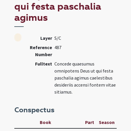
qui festa paschalia
agimus
Layer
S/C
Reference
487
Number
Fulltext
Concede quaesumus
omnipotens Deus ut qui festa
paschalia agimus caelestibus
desideriis accensi fontem vitae
sitiamus.
Conspectus
Book
Part
Season
Wee