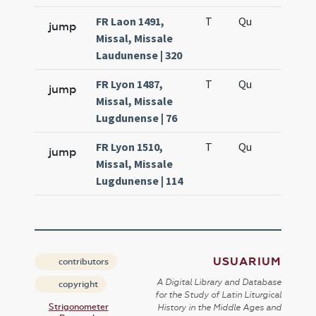
FR Laon 1491,
T
Qu
H6
jump
Missal, Missale
Laudunense | 320
FR Lyon 1487,
T
Qu
H6
jump
Missal, Missale
Lugdunense | 76
FR Lyon 1510,
T
Qu
H6
jump
Missal, Missale
Lugdunense | 114
USUARIUM
contributors
A Digital Library and Database
copyright
for the Study of Latin Liturgical
Strigonometer
History in the Middle Ages and