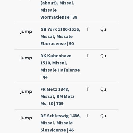
(about), Missal,
Missale
Wormatiense | 38
GB York 1100-1516,
T
Qu
H6
jump
Missal, Missale
Eboracense | 90
DK København
T
Qu
H6
jump
1510, Missal,
Missale Hafniense
| 44
FR Metz 1348,
T
Qu
H6
jump
Missal, BM Metz
Ms. 10 | 709
DE Schleswig 1486,
T
Qu
H6
jump
Missal, Missale
Slesvicense | 46