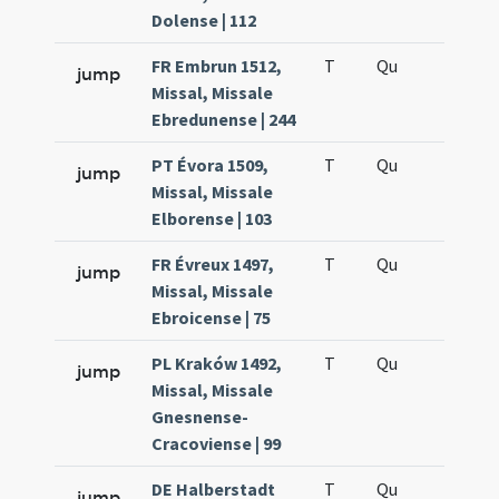
Dolense | 112
FR Embrun 1512,
T
Qu
H6
jump
Missal, Missale
Ebredunense | 244
PT Évora 1509,
T
Qu
H6
jump
Missal, Missale
Elborense | 103
FR Évreux 1497,
T
Qu
H6
jump
Missal, Missale
Ebroicense | 75
PL Kraków 1492,
T
Qu
H6
jump
Missal, Missale
Gnesnense-
Cracoviense | 99
DE Halberstadt
T
Qu
H6
jump