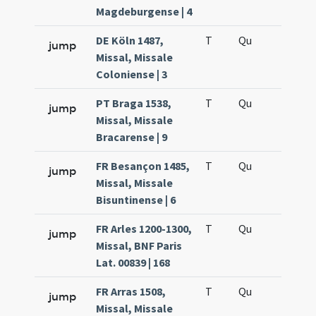
Magdeburgense | 4
DE Köln 1487,
T
Qu
H6
jump
Missal, Missale
Coloniense | 3
PT Braga 1538,
T
Qu
H6
jump
Missal, Missale
Bracarense | 9
FR Besançon 1485,
T
Qu
H6
jump
Missal, Missale
Bisuntinense | 6
FR Arles 1200-1300,
T
Qu
H6
jump
Missal, BNF Paris
Lat. 00839 | 168
FR Arras 1508,
T
Qu
H6
jump
Missal, Missale