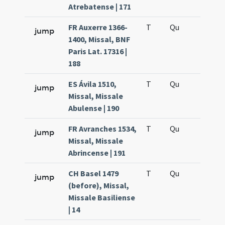
Atrebatense | 171
FR Auxerre 1366-
T
Qu
H6
jump
1400, Missal, BNF
Paris Lat. 17316 |
188
ES Ávila 1510,
T
Qu
H6
jump
Missal, Missale
Abulense | 190
FR Avranches 1534,
T
Qu
H6
jump
Missal, Missale
Abrincense | 191
CH Basel 1479
T
Qu
H6
jump
(before), Missal,
Missale Basiliense
| 14