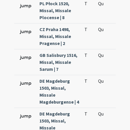
PL Płock 1520,
T
Qu
H6
jump
Missal, Missale
Plocense | 8
CZ Praha 1498,
T
Qu
H6
jump
Missal, Missale
Pragense | 2
GB Salisbury 1516,
T
Qu
H6
jump
Missal, Missale
Sarum | 7
DE Magdeburg
T
Qu
H6
jump
1503, Missal,
Missale
Magdeburgense | 4
DE Magdeburg
T
Qu
H6
jump
1503, Missal,
Missale