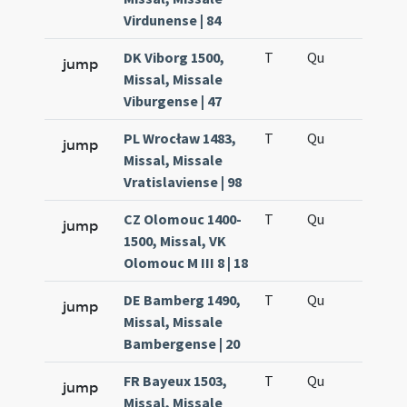
Virdunense | 84
DK Viborg 1500,
T
Qu
H6
jump
Missal, Missale
Viburgense | 47
PL Wrocław 1483,
T
Qu
H6
jump
Missal, Missale
Vratislaviense | 98
CZ Olomouc 1400-
T
Qu
H6
jump
1500, Missal, VK
Olomouc M III 8 | 18
DE Bamberg 1490,
T
Qu
H6
jump
Missal, Missale
Bambergense | 20
FR Bayeux 1503,
T
Qu
H6
jump
Missal, Missale