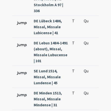
Stockholm A 97 |
336
DE Lübeck 1486,
T
Qu
H6
jump
Missal, Missale
Lubicense | 41
DE Lebus 1484-1491
T
Qu
H6
jump
(about), Missal,
Missale Lubucense
| 101
SE Lund 1514,
T
Qu
H6
jump
Missal, Missale
Lundense | 45
DE Minden 1513,
T
Qu
H6
jump
Missal, Missale
Mindense | 31