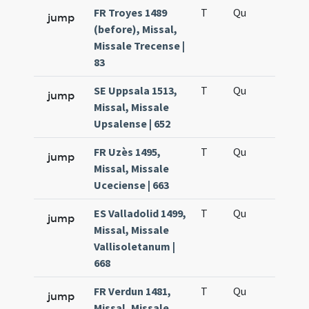
FR Troyes 1489
T
Qu
H6
jump
(before), Missal,
Missale Trecense |
83
SE Uppsala 1513,
T
Qu
H6
jump
Missal, Missale
Upsalense | 652
FR Uzès 1495,
T
Qu
H6
jump
Missal, Missale
Uceciense | 663
ES Valladolid 1499,
T
Qu
H6
jump
Missal, Missale
Vallisoletanum |
668
FR Verdun 1481,
T
Qu
H6
jump
Missal, Missale