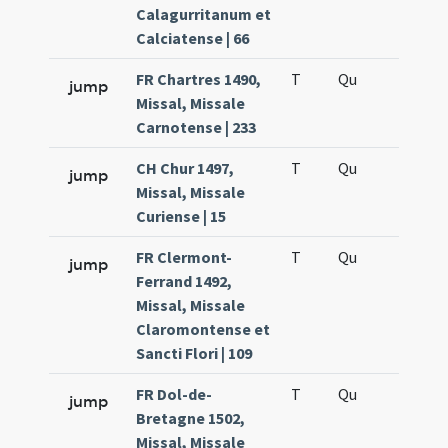
Calagurritanum et
Calciatense | 66
FR Chartres 1490,
T
Qu
H6
jump
Missal, Missale
Carnotense | 233
CH Chur 1497,
T
Qu
H6
jump
Missal, Missale
Curiense | 15
FR Clermont-
T
Qu
H6
jump
Ferrand 1492,
Missal, Missale
Claromontense et
Sancti Flori | 109
FR Dol-de-
T
Qu
H6
jump
Bretagne 1502,
Missal, Missale