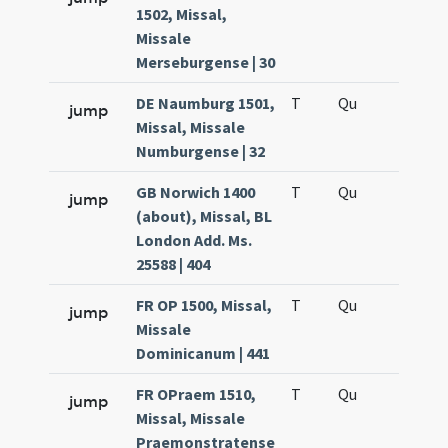
1502, Missal,
Missale
Merseburgense | 30
DE Naumburg 1501,
T
Qu
H6
jump
Missal, Missale
Numburgense | 32
GB Norwich 1400
T
Qu
H6
jump
(about), Missal, BL
London Add. Ms.
25588 | 404
FR OP 1500, Missal,
T
Qu
H6
jump
Missale
Dominicanum | 441
FR OPraem 1510,
T
Qu
H6
jump
Missal, Missale
Praemonstratense