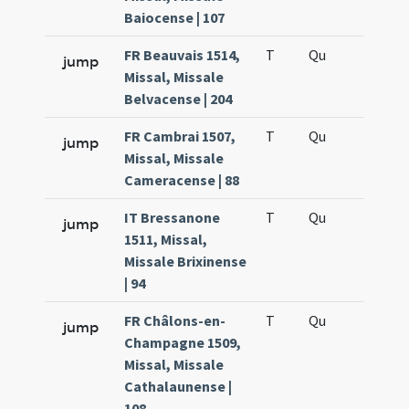
Baiocense | 107
FR Beauvais 1514,
T
Qu
H6
jump
Missal, Missale
Belvacense | 204
FR Cambrai 1507,
T
Qu
H6
jump
Missal, Missale
Cameracense | 88
IT Bressanone
T
Qu
H6
jump
1511, Missal,
Missale Brixinense
| 94
FR Châlons-en-
T
Qu
H6
jump
Champagne 1509,
Missal, Missale
Cathalaunense |
108