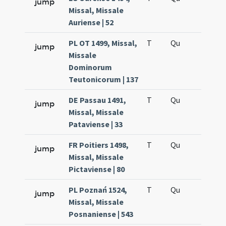
jump
Missal, Missale
Auriense | 52
PL OT 1499, Missal,
T
Qu
H6
jump
Missale
Dominorum
Teutonicorum | 137
DE Passau 1491,
T
Qu
H6
jump
Missal, Missale
Pataviense | 33
FR Poitiers 1498,
T
Qu
H6
jump
Missal, Missale
Pictaviense | 80
PL Poznań 1524,
T
Qu
H6
jump
Missal, Missale
Posnaniense | 543