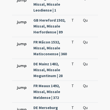
jump
Missal, Missale
Leodiense | 1
GB Hereford 1502,
T
Qu
H6
jump
Missal, Missale
Herfordense | 89
FR Mâcon 1532,
T
Qu
H6
jump
Missal, Missale
Matisconense | 360
DE Mainz 1482,
T
Qu
H6
jump
Missal, Missale
Moguntinum | 28
FR Meaux 1492,
T
Qu
H6
jump
Missal, Missale
Meldense | 372
DE Merseburg
T
Qu
H6
jump