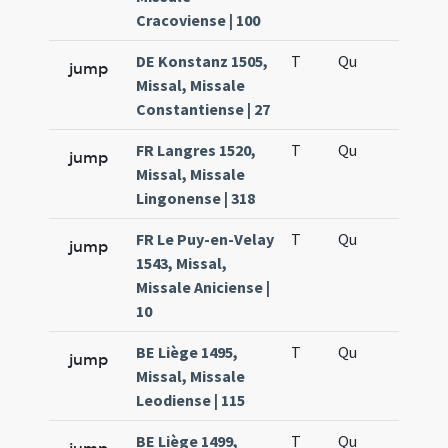
Cracoviense | 100
DE Konstanz 1505,
T
Qu
H6
jump
Missal, Missale
Constantiense | 27
FR Langres 1520,
T
Qu
H6
jump
Missal, Missale
Lingonense | 318
FR Le Puy-en-Velay
T
Qu
H6
jump
1543, Missal,
Missale Aniciense |
10
BE Liège 1495,
T
Qu
H6
jump
Missal, Missale
Leodiense | 115
BE Liège 1499,
T
Qu
H6