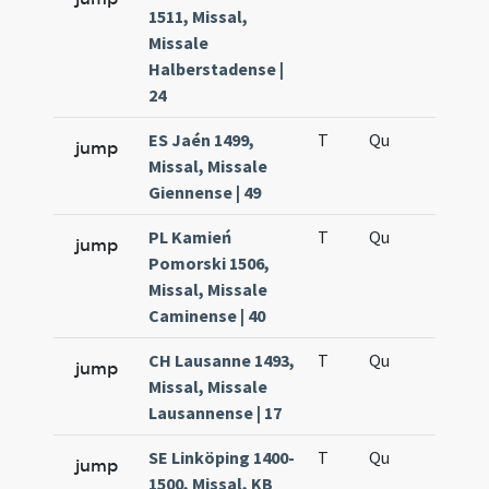
1511, Missal,
Missale
Halberstadense |
24
ES Jaén 1499,
T
Qu
H6
jump
Missal, Missale
Giennense | 49
PL Kamień
T
Qu
H6
jump
Pomorski 1506,
Missal, Missale
Caminense | 40
CH Lausanne 1493,
T
Qu
H6
jump
Missal, Missale
Lausannense | 17
SE Linköping 1400-
T
Qu
H6
jump
1500, Missal, KB