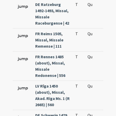
DE Ratzeburg
T
Qu
H6
jump
1492-1493, Missal,
Missale
Raceburgense | 42
FR Reims 1505,
T
Qu
H6
jump
Missal, Missale
Remense | 111
FR Rennes 1485
T
Qu
H6
jump
(about), Missal,
Missale
Redonense | 556
LV Rīga 1450
T
Qu
H6
jump
(about), Missal,
Akad. Rïga Ms. 1 (R
2665) | 560
DE Schwerin 1479,
T
Qu
H6