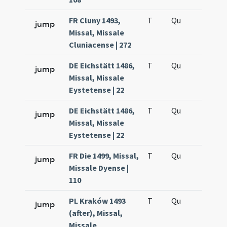
FR Cluny 1493,
T
Qu
H6
jump
Missal, Missale
Cluniacense | 272
DE Eichstätt 1486,
T
Qu
H6
jump
Missal, Missale
Eystetense | 22
DE Eichstätt 1486,
T
Qu
H6
jump
Missal, Missale
Eystetense | 22
FR Die 1499, Missal,
T
Qu
H6
jump
Missale Dyense |
110
PL Kraków 1493
T
Qu
H6
jump
(after), Missal,
Missale