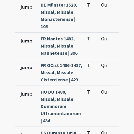
DE Münster 1520,
T
Qu
H6
jump
Missal, Missale
Monasteriense |
105
FR Nantes 1482,
T
Qu
H6
jump
Missal, Missale
Nannetense | 396
FR OCist 1486-1487,
T
Qu
H6
jump
Missal, Missale
Cisterciense | 423
HU DU 1480,
T
Qu
H6
jump
Missal, Missale
Dominorum
Ultramontanorum
| 434
ES Ourense 1494,
T
Qu
H6