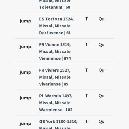
Missal, Missale
Toletanum | 60
ES Tortosa 1524,
T
Qu
H5
jump
Missal, Missale
Dertusense | 61
FR Vienne 1519,
T
Qu
H5
jump
Missal, Missale
Viennense | 674
FR Viviers 1527,
T
Qu
H5
jump
Missal, Missale
Vivariense | 85
PL Warmia 1497,
T
Qu
H5
jump
Missal, Missale
Warmiense | 102
GB York 1100-1516,
T
Qu
H5
jump
Missal, Missale