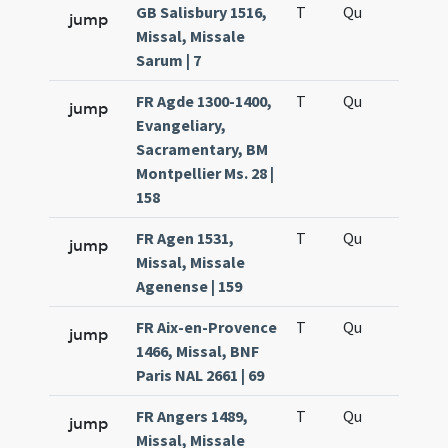
GB Salisbury 1516,
T
Qu
H5
jump
Missal, Missale
Sarum | 7
FR Agde 1300-1400,
T
Qu
H5
jump
Evangeliary,
Sacramentary, BM
Montpellier Ms. 28 |
158
FR Agen 1531,
T
Qu
H5
jump
Missal, Missale
Agenense | 159
FR Aix-en-Provence
T
Qu
H5
jump
1466, Missal, BNF
Paris NAL 2661 | 69
FR Angers 1489,
T
Qu
H5
jump
Missal, Missale