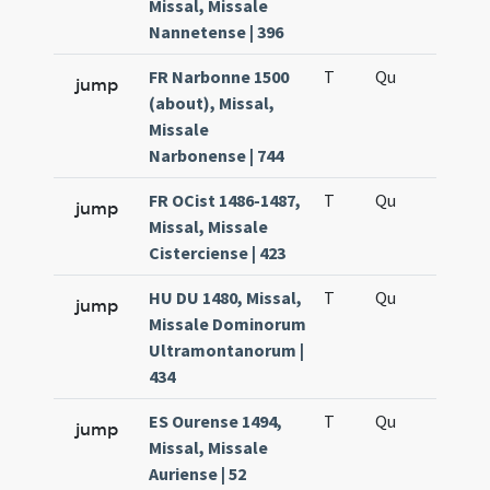
Missal, Missale
Nannetense | 396
FR Narbonne 1500
T
Qu
H5
jump
(about), Missal,
Missale
Narbonense | 744
FR OCist 1486-1487,
T
Qu
H5
jump
Missal, Missale
Cisterciense | 423
HU DU 1480, Missal,
T
Qu
H5
jump
Missale Dominorum
Ultramontanorum |
434
ES Ourense 1494,
T
Qu
H5
jump
Missal, Missale
Auriense | 52