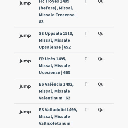
FR Troyes 1489
T
Qu
H5
jump
(before), Missal,
Missale Trecense |
83
SE Uppsala 1513,
T
Qu
H5
jump
Missal, Missale
Upsalense | 652
FR Uzès 1495,
T
Qu
H5
jump
Missal, Missale
Uceciense | 663
ES València 1492,
T
Qu
H5
jump
Missal, Missale
Valentinum | 62
ES Valladolid 1499,
T
Qu
H5
jump
Missal, Missale
Vallisoletanum |