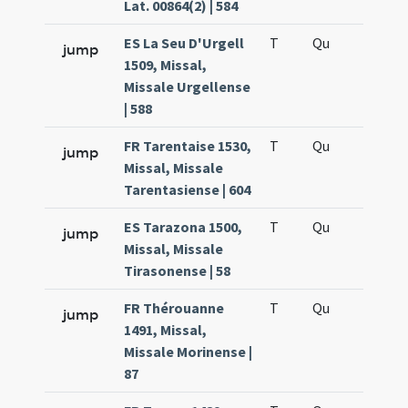
Lat. 00864(2) | 584
ES La Seu D'Urgell
T
Qu
H5
jump
1509, Missal,
Missale Urgellense
| 588
FR Tarentaise 1530,
T
Qu
H5
jump
Missal, Missale
Tarentasiense | 604
ES Tarazona 1500,
T
Qu
H5
jump
Missal, Missale
Tirasonense | 58
FR Thérouanne
T
Qu
H5
jump
1491, Missal,
Missale Morinense |
87