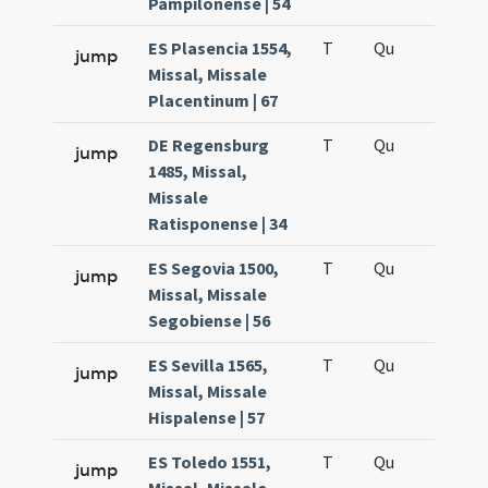
Pampilonense | 54
ES Plasencia 1554,
T
Qu
H5
jump
Missal, Missale
Placentinum | 67
DE Regensburg
T
Qu
H5
jump
1485, Missal,
Missale
Ratisponense | 34
ES Segovia 1500,
T
Qu
H5
jump
Missal, Missale
Segobiense | 56
ES Sevilla 1565,
T
Qu
H5
jump
Missal, Missale
Hispalense | 57
ES Toledo 1551,
T
Qu
H5
jump