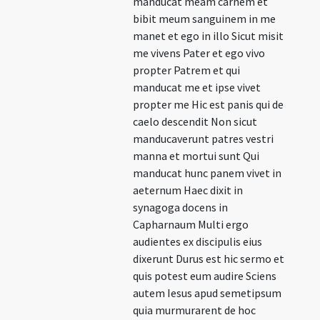
manducat meam carnem et
bibit meum sanguinem in me
manet et ego in illo Sicut misit
me vivens Pater et ego vivo
propter Patrem et qui
manducat me et ipse vivet
propter me Hic est panis qui de
caelo descendit Non sicut
manducaverunt patres vestri
manna et mortui sunt Qui
manducat hunc panem vivet in
aeternum Haec dixit in
synagoga docens in
Capharnaum Multi ergo
audientes ex discipulis eius
dixerunt Durus est hic sermo et
quis potest eum audire Sciens
autem Iesus apud semetipsum
quia murmurarent de hoc