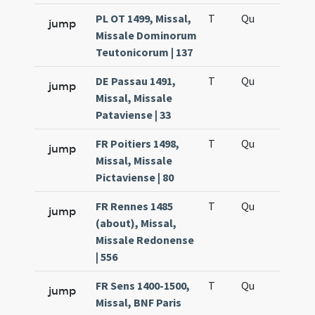
PL OT 1499, Missal,
T
Qu
H5
jump
Missale Dominorum
Teutonicorum | 137
DE Passau 1491,
T
Qu
H5
jump
Missal, Missale
Pataviense | 33
FR Poitiers 1498,
T
Qu
H6
jump
Missal, Missale
Pictaviense | 80
FR Rennes 1485
T
Qu
H5
jump
(about), Missal,
Missale Redonense
| 556
FR Sens 1400-1500,
T
Qu
H5
jump
Missal, BNF Paris