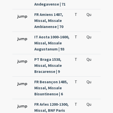
Andegavense | 71
FR Amiens 1487,
T
Qu
H5
jump
Missal, Missale
Ambianense | 70
IT Aosta 1000-1600,
T
Qu
H5
jump
Missal, Missale
Augustanum | 93
PT Braga 1538,
T
Qu
H5
jump
Missal, Missale
Bracarense | 9
FR Besançon 1485,
T
Qu
H5
jump
Missal, Missale
Bisuntinense | 6
FR Arles 1200-1300,
T
Qu
H5
jump
Missal, BNF Paris