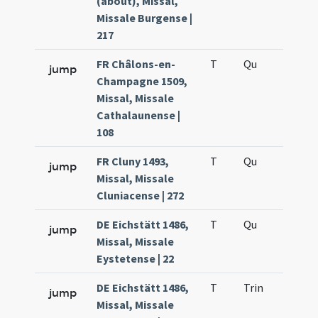
(about), Missal,
Missale Burgense |
217
FR Châlons-en-
T
Qu
H5
jump
Champagne 1509,
Missal, Missale
Cathalaunense |
108
FR Cluny 1493,
T
Qu
H5
jump
Missal, Missale
Cluniacense | 272
DE Eichstätt 1486,
T
Qu
H5
jump
Missal, Missale
Eystetense | 22
DE Eichstätt 1486,
T
Trin
H1
jump
Missal, Missale