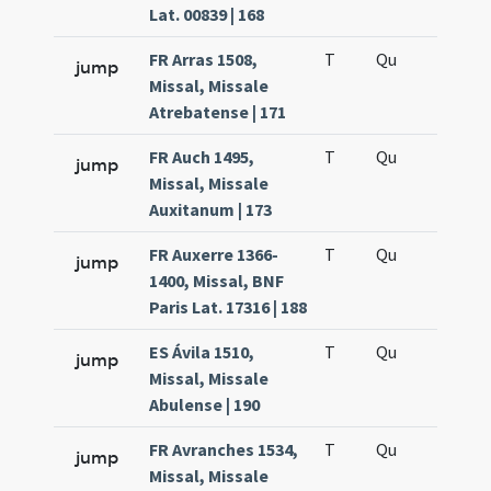
Lat. 00839 | 168
FR Arras 1508,
T
Qu
H5
jump
Missal, Missale
Atrebatense | 171
FR Auch 1495,
T
Qu
H5
jump
Missal, Missale
Auxitanum | 173
FR Auxerre 1366-
T
Qu
H5
jump
1400, Missal, BNF
Paris Lat. 17316 | 188
ES Ávila 1510,
T
Qu
H5
jump
Missal, Missale
Abulense | 190
FR Avranches 1534,
T
Qu
H5
jump
Missal, Missale