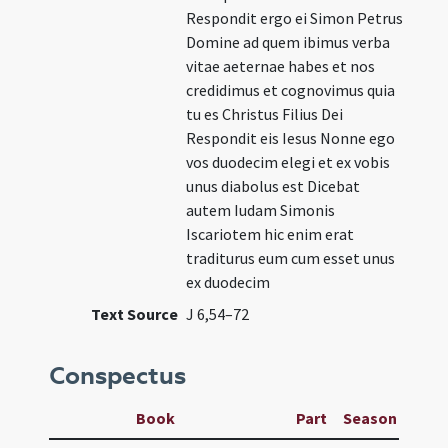
Respondit ergo ei Simon Petrus
Domine ad quem ibimus verba
vitae aeternae habes et nos
credidimus et cognovimus quia
tu es Christus Filius Dei
Respondit eis Iesus Nonne ego
vos duodecim elegi et ex vobis
unus diabolus est Dicebat
autem Iudam Simonis
Iscariotem hic enim erat
traditurus eum cum esset unus
ex duodecim
Text Source
J 6,54–72
Conspectus
Book
Part
Season
Wee