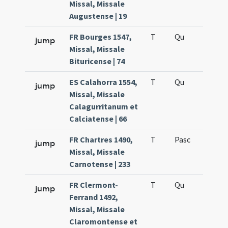
Missal, Missale
Augustense | 19
FR Bourges 1547,
T
Qu
H5
jump
Missal, Missale
Bituricense | 74
ES Calahorra 1554,
T
Qu
H5
jump
Missal, Missale
Calagurritanum et
Calciatense | 66
FR Chartres 1490,
T
Pasc
H4
jump
Missal, Missale
Carnotense | 233
FR Clermont-
T
Qu
H5
jump
Ferrand 1492,
Missal, Missale
Claromontense et