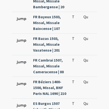
Missal, Missale
Bambergense | 20
FR Bayeux 1503,
T
Qu
H5
jump
Missal, Missale
Baiocense | 107
FR Bazas 1503,
T
Qu
H5
jump
Missal, Missale
Vasatense | 201
FR Cambrai 1507,
T
Qu
H5
jump
Missal, Missale
Cameracense | 88
FR Béziers 1400-
T
Qu
H5
jump
1500, Missal, BNF
Paris NAL 1690 | 210
ES Burgos 1507
T
Qu
H5
jump