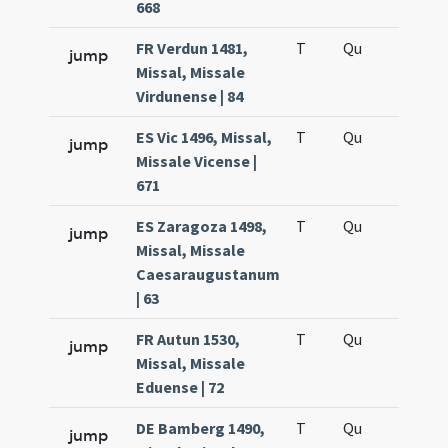
668
FR Verdun 1481,
T
Qu
H5
jump
Missal, Missale
Virdunense | 84
ES Vic 1496, Missal,
T
Qu
H5
jump
Missale Vicense |
671
ES Zaragoza 1498,
T
Qu
H5
jump
Missal, Missale
Caesaraugustanum
| 63
FR Autun 1530,
T
Qu
H5
jump
Missal, Missale
Eduense | 72
DE Bamberg 1490,
T
Qu
H5
jump