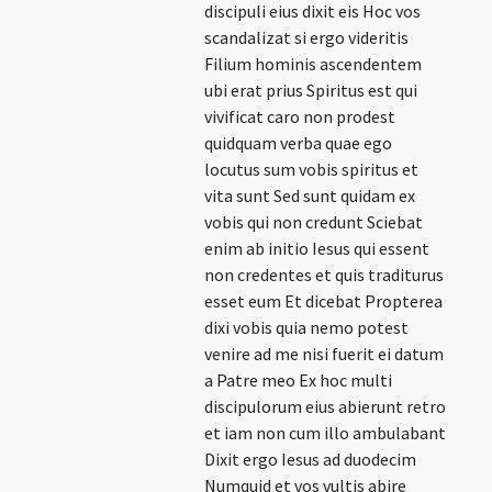
discipuli eius dixit eis Hoc vos
scandalizat si ergo videritis
Filium hominis ascendentem
ubi erat prius Spiritus est qui
vivificat caro non prodest
quidquam verba quae ego
locutus sum vobis spiritus et
vita sunt Sed sunt quidam ex
vobis qui non credunt Sciebat
enim ab initio Iesus qui essent
non credentes et quis traditurus
esset eum Et dicebat Propterea
dixi vobis quia nemo potest
venire ad me nisi fuerit ei datum
a Patre meo Ex hoc multi
discipulorum eius abierunt retro
et iam non cum illo ambulabant
Dixit ergo Iesus ad duodecim
Numquid et vos vultis abire