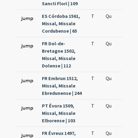
Sancti Flori | 109
ES Córdoba 1561,
T
Qu
H5
jump
Missal, Missale
Cordubense | 65
FR Dol-de-
T
Qu
H5
jump
Bretagne 1502,
Missal, Missale
Dolense | 112
FR Embrun 1512,
T
Qu
H5
jump
Missal, Missale
Ebredunense | 244
PT Évora 1509,
T
Qu
H5
jump
Missal, Missale
Elborense | 103
FR Évreux 1497,
T
Qu
H5
jump