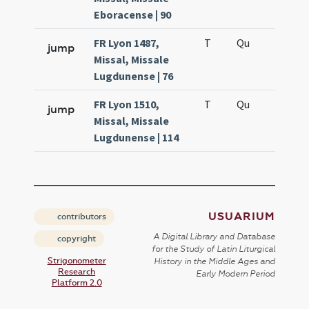
Eboracense | 90
FR Lyon 1487,
T
Qu
H5
jump
Missal, Missale
Lugdunense | 76
FR Lyon 1510,
T
Qu
H5
jump
Missal, Missale
Lugdunense | 114
USUARIUM
contributors
A Digital Library and Database
copyright
for the Study of Latin Liturgical
Strigonometer
History in the Middle Ages and
Research
Early Modern Period
Platform 2.0