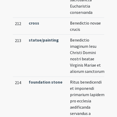
Eucharistia
conservanda
cross
Benedictio novae
212
crucis
statue/painting
Benedictio
213
imaginum Iesu
Christi Domini
nostri beatae
Virginis Mariae et
aliorum sanctorum
foundation stone
Ritus benedicendi
214
et imponendi
primarium lapidem
pro ecclesia
aedificanda
servandus a