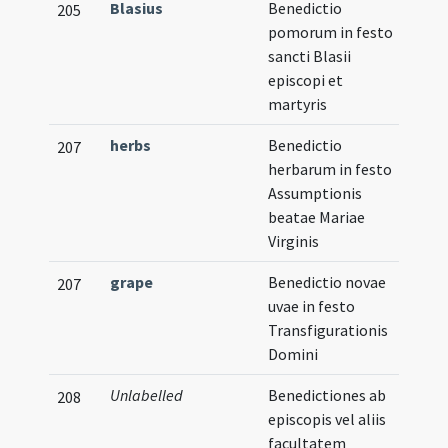
Blasius
Benedictio
205
pomorum in festo
sancti Blasii
episcopi et
martyris
herbs
Benedictio
207
herbarum in festo
Assumptionis
beatae Mariae
Virginis
grape
Benedictio novae
207
uvae in festo
Transfigurationis
Domini
Unlabelled
Benedictiones ab
208
episcopis vel aliis
facultatem