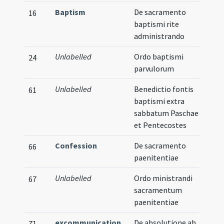
Baptism
De sacramento
16
baptismi rite
administrando
Unlabelled
Ordo baptismi
Vern
24
parvulorum
Unlabelled
Benedictio fontis
61
baptismi extra
sabbatum Paschae
et Pentecostes
Confession
De sacramento
66
paenitentiae
Unlabelled
Ordo ministrandi
67
sacramentum
paenitentiae
excommunication
De absolutione ab
Vern
71