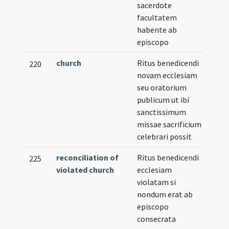
sacerdote
facultatem
habente ab
episcopo
church
Ritus benedicendi
220
novam ecclesiam
seu oratorium
publicum ut ibi
sanctissimum
missae sacrificium
celebrari possit
reconciliation of
Ritus benedicendi
225
violated church
ecclesiam
violatam si
nondum erat ab
episcopo
consecrata