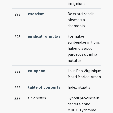
insignium
exorcism
De exorcizandis
293
obsessis a
daemonio
juridical formulas
Formulae
325
scribendae in libris
habendis apud
paroecos ut infra
notatur
colophon
Laus Deo Virginique
332
Matri Mariae. Amen
table of contents
Index ritualis
333
Unlabelled
Synodi provincialis
Illu
337
decreta anno
MDCXI Tyrnaviae