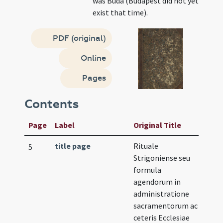
was Buda (Budapest did not yet
exist that time).
PDF (original)
Online
Pages
Contents
Page
Label
Original Title
title page
Rituale
5
Strigoniense seu
formula
agendorum in
administratione
sacramentorum ac
ceteris Ecclesiae