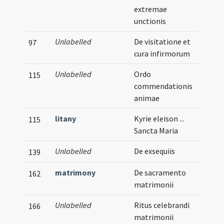
extremae
unctionis
Unlabelled
De visitatione et
97
cura infirmorum
Unlabelled
Ordo
115
commendationis
animae
litany
Kyrie eleison ...
115
Sancta Maria
Unlabelled
De exsequiis
139
matrimony
De sacramento
Vern
162
matrimonii
Unlabelled
Ritus celebrandi
Vern
166
matrimonii