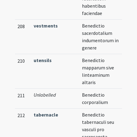
habentibus
faciendae
vestments
Benedictio
208
sacerdotalium
indumentorum in
genere
utensils
Benedictio
210
mapparum sive
linteaminum
altaris
Unlabelled
Benedictio
211
corporalium
tabernacle
Benedictio
212
tabernaculi seu
vasculi pro
sacrosancta