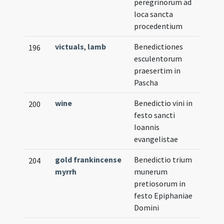
peregrinorum ad
loca sancta
procedentium
victuals
,
lamb
Benedictiones
196
esculentorum
praesertim in
Pascha
wine
Benedictio vini in
200
festo sancti
Ioannis
evangelistae
gold frankincense
Benedictio trium
204
myrrh
munerum
pretiosorum in
festo Epiphaniae
Domini