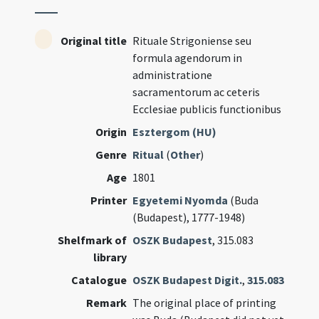
Original title
Rituale Strigoniense seu
formula agendorum in
administratione
sacramentorum ac ceteris
Ecclesiae publicis functionibus
Origin
Esztergom (HU)
Genre
Ritual
(
Other
)
Age
1801
Printer
Egyetemi Nyomda
(Buda
(Budapest), 1777-1948)
Shelfmark of
OSZK Budapest
, 315.083
library
Catalogue
OSZK Budapest Digit.
,
315.083
Remark
The original place of printing