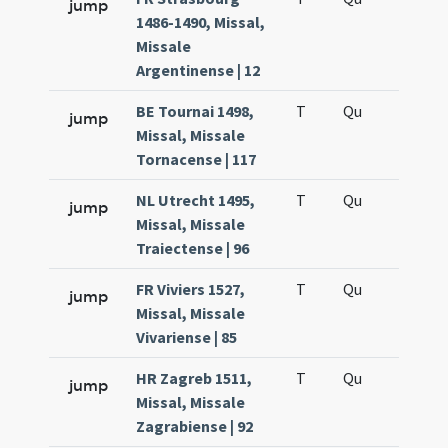
jump
1486-1490, Missal,
Missale
Argentinense | 12
BE Tournai 1498,
T
Qu
QuT
jump
Missal, Missale
Tornacense | 117
NL Utrecht 1495,
T
Qu
QuT
jump
Missal, Missale
Traiectense | 96
FR Viviers 1527,
T
Qu
QuT
jump
Missal, Missale
Vivariense | 85
HR Zagreb 1511,
T
Qu
QuT
jump
Missal, Missale
Zagrabiense | 92