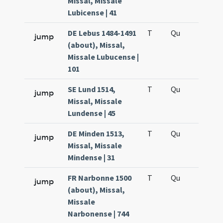
Missal, Missale
Lubicense | 41
DE Lebus 1484-1491
T
Qu
QuT
jump
(about), Missal,
Missale Lubucense |
101
SE Lund 1514,
T
Qu
QuT
jump
Missal, Missale
Lundense | 45
DE Minden 1513,
T
Qu
QuT
jump
Missal, Missale
Mindense | 31
FR Narbonne 1500
T
Qu
QuT
jump
(about), Missal,
Missale
Narbonense | 744