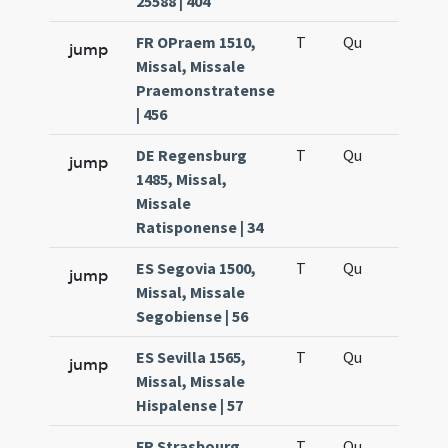
25588 | 404
FR OPraem 1510,
T
Qu
QuT
jump
Missal, Missale
Praemonstratense
| 456
DE Regensburg
T
Qu
QuT
jump
1485, Missal,
Missale
Ratisponense | 34
ES Segovia 1500,
T
Qu
QuT
jump
Missal, Missale
Segobiense | 56
ES Sevilla 1565,
T
Qu
QuT
jump
Missal, Missale
Hispalense | 57
FR Strasbourg
T
Qu
QuT