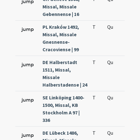
jump
Missal, Missale
Gebennense | 16
PL Kraków 1492,
T
Qu
QuT
jump
Missal, Missale
Gnesnense-
Cracoviense | 99
DE Halberstadt
T
Qu
QuT
jump
1511, Missal,
Missale
Halberstadense | 24
SE Linköping 1400-
T
Qu
QuT
jump
1500, Missal, KB
Stockholm A 97 |
336
DE Lübeck 1486,
T
Qu
QuT
jump