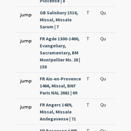
Plocense | 8
GB Salisbury 1516,
T
Qu
QuT
jump
Missal, Missale
Sarum | 7
FR Agde 1300-1400,
T
Qu
QuT
jump
Evangeliary,
Sacramentary, BM
Montpellier Ms. 28 |
158
FR Aix-en-Provence
T
Qu
QuT
jump
1466, Missal, BNF
Paris NAL 2661 | 69
FR Angers 1489,
T
Qu
QuT
jump
Missal, Missale
Andegavense | 71
FR Besançon 1485,
T
Qu
QuT