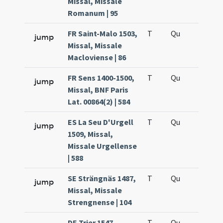
Missal, Missale
Romanum | 95
FR Saint-Malo 1503,
T
Qu
QuT
jump
Missal, Missale
Macloviense | 86
FR Sens 1400-1500,
T
Qu
QuT
jump
Missal, BNF Paris
Lat. 00864(2) | 584
ES La Seu D'Urgell
T
Qu
QuT
jump
1509, Missal,
Missale Urgellense
| 588
SE Strängnäs 1487,
T
Qu
QuT
jump
Missal, Missale
Strengnense | 104
DE Trier 1547,
T
Qu
QuT