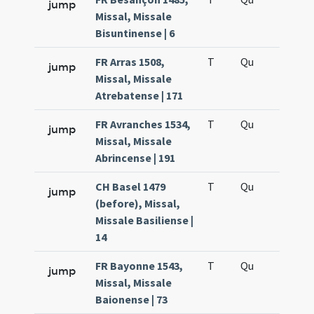
jump
Missal, Missale
Bisuntinense | 6
FR Arras 1508,
T
Qu
QuT
jump
Missal, Missale
Atrebatense | 171
FR Avranches 1534,
T
Qu
QuT
jump
Missal, Missale
Abrincense | 191
CH Basel 1479
T
Qu
QuT
jump
(before), Missal,
Missale Basiliense |
14
FR Bayonne 1543,
T
Qu
QuT
jump
Missal, Missale
Baionense | 73