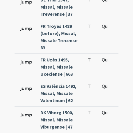
jump
Missal, Missale
Treverense | 37
FR Troyes 1489
T
Qu
QuT
jump
(before), Missal,
Missale Trecense |
83
FR Uzès 1495,
T
Qu
QuT
jump
Missal, Missale
Uceciense | 663
ES València 1492,
T
Qu
QuT
jump
Missal, Missale
Valentinum | 62
DK Viborg 1500,
T
Qu
QuT
jump
Missal, Missale
Viburgense | 47