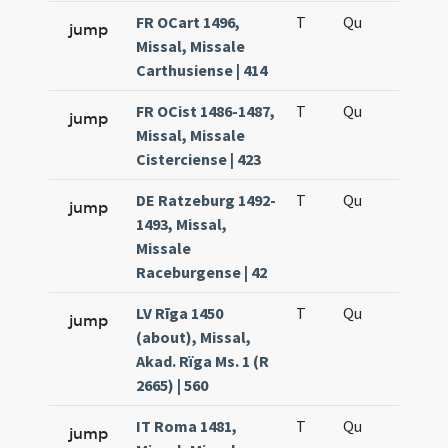
FR OCart 1496,
T
Qu
QuT
jump
Missal, Missale
Carthusiense | 414
FR OCist 1486-1487,
T
Qu
QuT
jump
Missal, Missale
Cisterciense | 423
DE Ratzeburg 1492-
T
Qu
QuT
jump
1493, Missal,
Missale
Raceburgense | 42
LV Rīga 1450
T
Qu
QuT
jump
(about), Missal,
Akad. Rïga Ms. 1 (R
2665) | 560
IT Roma 1481,
T
Qu
QuT
jump