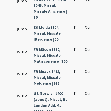
jump
1543, Missal,
Missale Aniciense |
10
ES Lleida 1524,
T
Qu
QuT
jump
Missal, Missale
Illerdense | 50
FR Mâcon 1532,
T
Qu
QuT
jump
Missal, Missale
Matisconense | 360
FR Meaux 1492,
T
Qu
QuT
jump
Missal, Missale
Meldense | 372
GB Norwich 1400
T
Qu
QuT
jump
(about), Missal, BL
London Add. Ms.