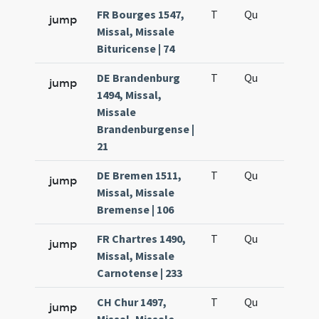
FR Bourges 1547,
T
Qu
QuT
jump
Missal, Missale
Bituricense | 74
DE Brandenburg
T
Qu
QuT
jump
1494, Missal,
Missale
Brandenburgense |
21
DE Bremen 1511,
T
Qu
QuT
jump
Missal, Missale
Bremense | 106
FR Chartres 1490,
T
Qu
QuT
jump
Missal, Missale
Carnotense | 233
CH Chur 1497,
T
Qu
QuT
jump