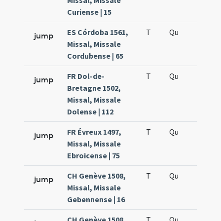
Missal, Missale
Curiense | 15
ES Córdoba 1561,
T
Qu
QuT
jump
Missal, Missale
Cordubense | 65
FR Dol-de-
T
Qu
QuT
jump
Bretagne 1502,
Missal, Missale
Dolense | 112
FR Évreux 1497,
T
Qu
QuT
jump
Missal, Missale
Ebroicense | 75
CH Genève 1508,
T
Qu
QuT
jump
Missal, Missale
Gebennense | 16
CH Genève 1508,
T
Qu
QuT