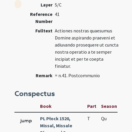
Layer
S/C
Reference
41
Number
Fulltext
Actiones nostras quaesumus
Domine aspirando praeveni et
adiuvando prosequere ut cuncta
nostra operatio a te semper
incipiat et per te coepta
finiatur.
Remark
= n.41. Postcommunio
Conspectus
Book
Part
Season
Wee
PL Płock 1520,
T
Qu
QuT
jump
Missal, Missale