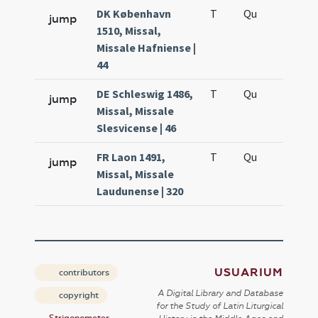
DK København
T
Qu
QuT
jump
1510, Missal,
Missale Hafniense |
44
DE Schleswig 1486,
T
Qu
QuT
jump
Missal, Missale
Slesvicense | 46
FR Laon 1491,
T
Qu
QuT
jump
Missal, Missale
Laudunense | 320
USUARIUM
contributors
A Digital Library and Database
copyright
for the Study of Latin Liturgical