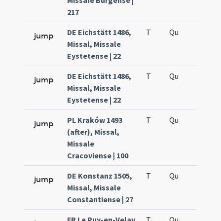
Missale Burgense |
217
DE Eichstätt 1486,
T
Qu
QuT
jump
Missal, Missale
Eystetense | 22
DE Eichstätt 1486,
T
Qu
QuT
jump
Missal, Missale
Eystetense | 22
PL Kraków 1493
T
Qu
QuT
jump
(after), Missal,
Missale
Cracoviense | 100
DE Konstanz 1505,
T
Qu
QuT
jump
Missal, Missale
Constantiense | 27
FR Le Puy-en-Velay
T
Qu
QuT