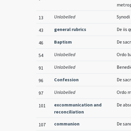
metrop
Unlabelled
Synodi 
13
general rubrics
De iis
43
Baptism
De sac
46
Unlabelled
Ordo b
54
Unlabelled
Benedi
91
Confession
De sac
96
Unlabelled
Ordo m
97
excommunication and
De abs
101
reconciliation
communion
De san
107