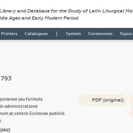
 Library and Database for the Study of Latin Liturgical Hi
ddle Ages and Early Modern Period
|
Printers
Catalogues
System
Ceremonies
Topic
e
793
igoniense seu formula
PDF (original)
n administratione
um ac ceteris Ecclesiae publicis
s
 (HU)