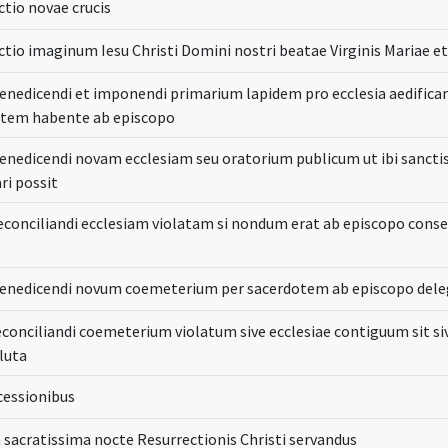
tio novae crucis
ctio imaginum Iesu Christi Domini nostri beatae Virginis Mariae 
benedicendi et imponendi primarium lapidem pro ecclesia aedifica
atem habente ab episcopo
benedicendi novam ecclesiam seu oratorium publicum ut ibi sanct
ri possit
reconciliandi ecclesiam violatam si nondum erat ab episcopo cons
benedicendi novum coemeterium per sacerdotem ab episcopo del
conciliandi coemeterium violatum sive ecclesiae contiguum sit si
luta
cessionibus
 sacratissima nocte Resurrectionis Christi servandus