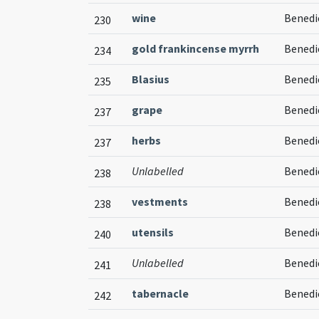
wine
Benedic
230
gold frankincense myrrh
Benedi
234
Blasius
Benedic
235
grape
Benedic
237
herbs
Benedi
237
Unlabelled
Benedic
238
vestments
Benedi
238
utensils
Benedi
240
Unlabelled
Benedi
241
tabernacle
Benedic
242