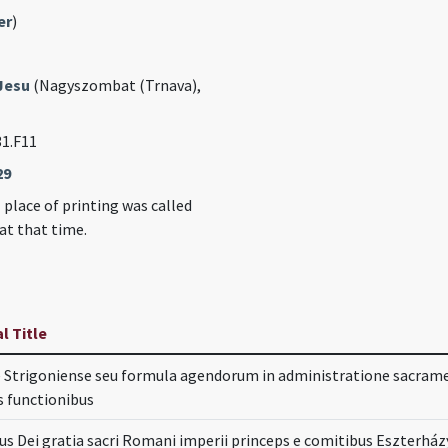
er
)
Jesu
(Nagyszombat (Trnava),
31.F11
29
 place of printing was called
t that time.
l Title
e Strigoniense seu formula agendorum in administratione sacrame
s functionibus
s Dei gratia sacri Romani imperii princeps e comitibus Eszterház