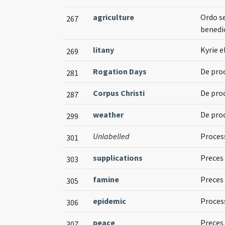
agriculture
Ordo se
267
benedi
litany
Kyrie el
269
Rogation Days
De pro
281
Corpus Christi
De proc
287
weather
De pro
299
Unlabelled
Proces
301
supplications
Preces
303
famine
Preces
305
epidemic
Proces
306
peace
Preces 
307