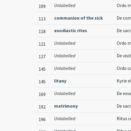
Unlabelled
Ordo m
109
communion of the sick
De com
113
exodiastic rites
De sac
118
Unlabelled
Ordo m
121
Unlabelled
De visi
127
Unlabelled
Ordo c
145
litany
Kyrie e
145
Unlabelled
De exse
169
matrimony
De sac
192
Unlabelled
Ritus 
196