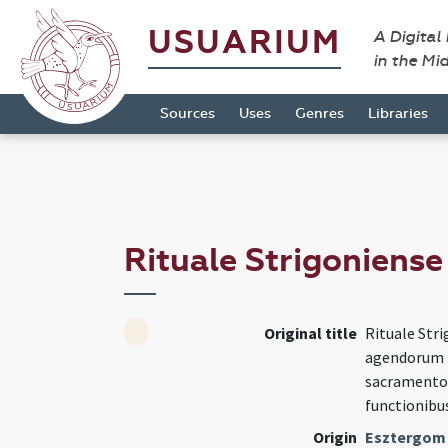
USUARIUM
A Digital
in the Mi
Sources
Uses
Genres
Libraries
Rituale Strigoniens
Original title
Rituale Str
agendorum i
sacramentor
functionibu
Origin
Esztergom