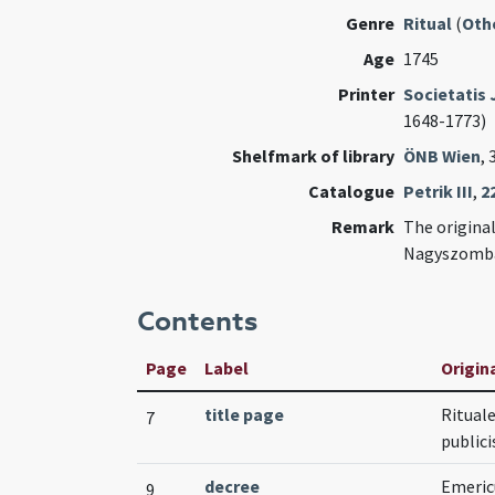
Genre
Ritual
(
Oth
Age
1745
Printer
Societatis 
1648-1773)
Shelfmark of library
ÖNB Wien
, 
Catalogue
Petrik III
,
2
Remark
The original
Nagyszomba
Contents
Page
Label
Origina
title page
Ritual
7
publici
decree
Emericu
9