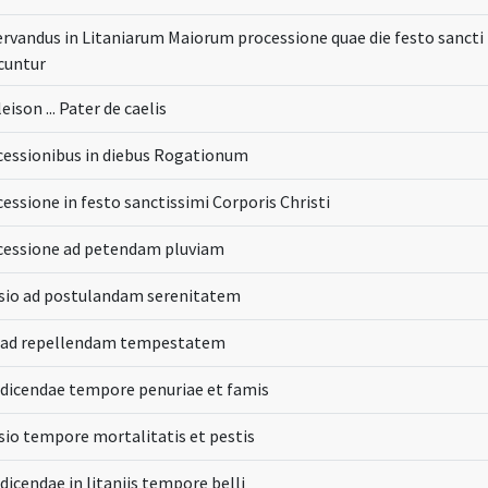
rvandus in Litaniarum Maiorum processione quae die festo sancti 
cuntur
eison ... Pater de caelis
cessionibus in diebus Rogationum
essione in festo sanctissimi Corporis Christi
cessione ad petendam pluviam
sio ad postulandam serenitatem
 ad repellendam tempestatem
 dicendae tempore penuriae et famis
sio tempore mortalitatis et pestis
dicendae in litaniis tempore belli