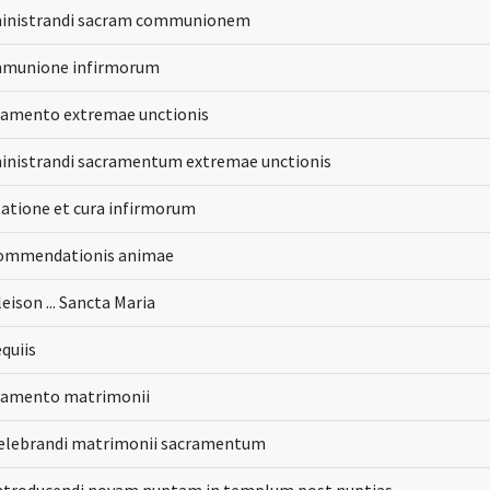
inistrandi sacram communionem
munione infirmorum
ramento extremae unctionis
inistrandi sacramentum extremae unctionis
tatione et cura infirmorum
ommendationis animae
leison ... Sancta Maria
quiis
ramento matrimonii
celebrandi matrimonii sacramentum