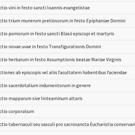
tio vini in festo sancti Ioannis evangelistae
ctio trium munerum pretiosorum in festo Epiphaniae Domini
tio pomorum in festo sancti Blasii episcopi et martyris
tio novae uvae in festo Transfigurationis Domini
ctio herbarum in festo Assumptionis beatae Mariae Virginis
tiones ab episcopis vel aliis facultatem habentibus faciendae
ctio sacerdotalium indumentorum in genere
ctio mapparum sive linteaminum altaris
ctio corporalium
tio tabernaculi seu vasculi pro sacrosancta Eucharistia conserva