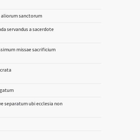
et aliorum sanctorum
nda servandus a sacerdote
issimum missae sacrificium
ecrata
egatum
ve separatum ubi ecclesia non