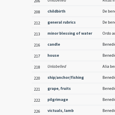
Unlabelled
Ritus 
206
childbirth
De ben
208
general rubrics
De ben
212
minor blessing of water
Ordo a
213
candle
Benedic
216
house
Benedi
217
Unlabelled
Alia b
218
ship/anchor/fishing
Benedi
220
grape
,
fruits
Benedi
221
pilgrimage
Benedi
222
victuals
,
lamb
Benedi
226