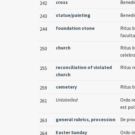
cross
Benedic
242
statue/painting
Benedi
243
foundation stone
Ritus 
244
facult
church
Ritus 
250
celebra
reconciliation of violated
Ritus 
255
church
cemetery
Ritus 
259
Unlabelled
Ordo re
261
est pol
general rubrics
,
procession
De pro
263
Easter Sunday
Ordo in
264