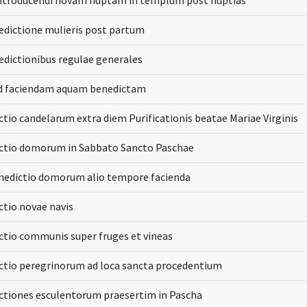
introducendi novam nuptam in templum post nuptias
edictione mulieris post partum
edictionibus regulae generales
d faciendam aquam benedictam
tio candelarum extra diem Purificationis beatae Mariae Virginis
ctio domorum in Sabbato Sancto Paschae
enedictio domorum alio tempore facienda
ctio novae navis
ctio communis super fruges et vineas
ctio peregrinorum ad loca sancta procedentium
ctiones esculentorum praesertim in Pascha