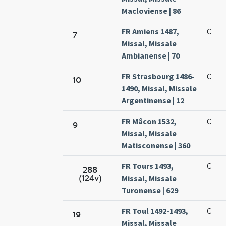
Macloviense | 86
FR Amiens 1487,
C
7
Missal, Missale
Ambianense | 70
FR Strasbourg 1486-
C
10
1490, Missal, Missale
Argentinense | 12
FR Mâcon 1532,
C
9
Missal, Missale
Matisconense | 360
FR Tours 1493,
C
288
(124v)
Missal, Missale
Turonense | 629
FR Toul 1492-1493,
C
19
Missal, Missale