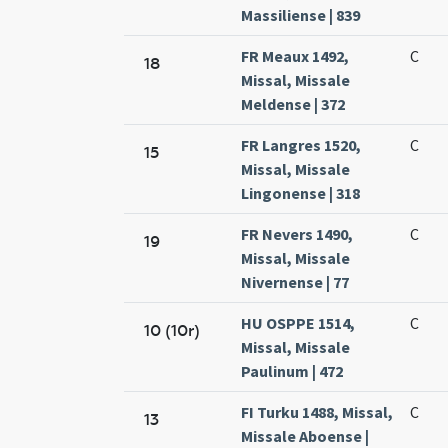
Massiliense | 839
FR Meaux 1492,
C
18
Missal, Missale
Meldense | 372
FR Langres 1520,
C
15
Missal, Missale
Lingonense | 318
FR Nevers 1490,
C
19
Missal, Missale
Nivernense | 77
HU OSPPE 1514,
C
10 (10r)
Missal, Missale
Paulinum | 472
FI Turku 1488, Missal,
C
13
Missale Aboense |