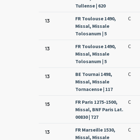
Tullense | 620
FR Toulouse 1490,
C
13
Missal, Missale
Tolosanum | 5
FR Toulouse 1490,
C
13
Missal, Missale
Tolosanum | 5
BE Tournai 1498,
C
13
Missal, Missale
Tornacense | 117
FR Paris 1275-1500,
C
15
Missal, BNF Paris Lat.
00830 | 727
FR Marseille 1530,
C
13
Missal, Missale