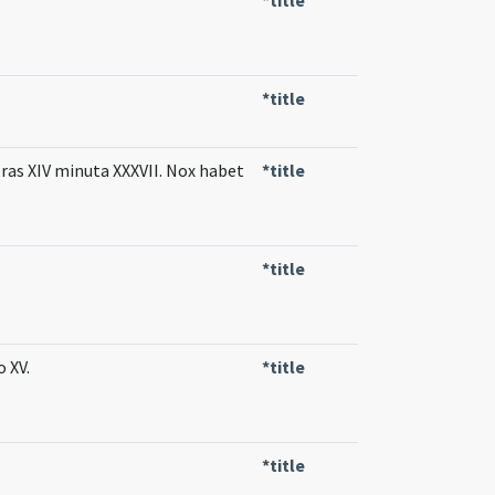
*title
horas XIV minuta XXXVII. Nox habet
*title
*title
o XV.
*title
*title