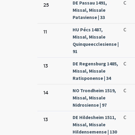
DE Passau 1491,
C
25
Missal, Missale
Pataviense | 33
HU Pécs 1487,
C
11
Missal, Missale
Quinqueecclesiense |
91
DE Regensburg 1485,
C
13
Missal, Missale
Ratisponense | 34
NO Trondheim 1519,
C
14
Missal, Missale
Nidrosiense | 97
DE Hildesheim 1511,
C
13
Missal, Missale
Hildensemense | 130