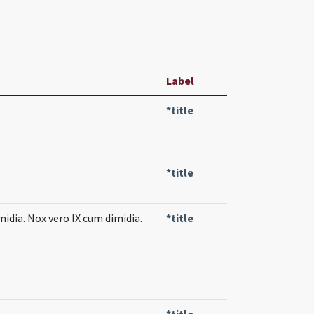
Label
*title
*title
midia. Nox vero IX cum dimidia.
*title
*title