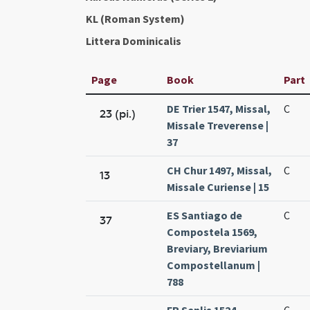
KL (Roman System)
Littera Dominicalis
Page
Book
Part
DE Trier 1547, Missal,
C
23 (pi.)
Missale Treverense |
37
CH Chur 1497, Missal,
C
13
Missale Curiense | 15
ES Santiago de
C
37
Compostela 1569,
Breviary, Breviarium
Compostellanum |
788
FR Senlis 1524,
C