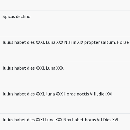
Spicas declino
Iulius habet dies XXXI. Luna XXX Nisi in XIX propter saltum. Horae no
Iulius habet dies XXXI. Luna XXX.
Iulius habet dies XXXI, luna XXX.Horae noctis VIII, diei XVI.
Iulius habet dies XXXI Luna XXX Nox habet horas VII Dies XVI