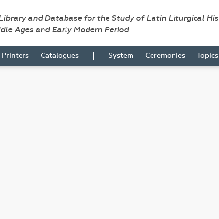
 Library and Database for the Study of Latin Liturgical Hi
ddle Ages and Early Modern Period
|
Printers
Catalogues
System
Ceremonies
Topic