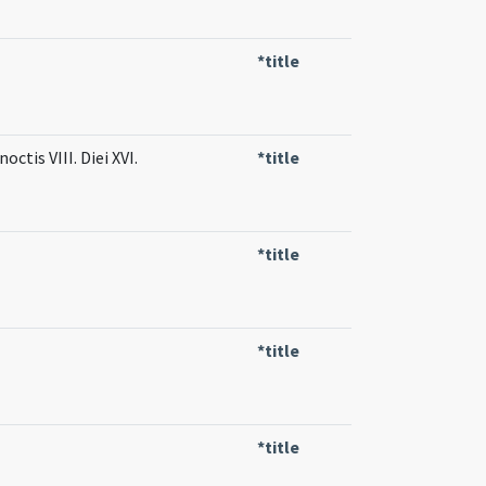
*title
ctis VIII. Diei XVI.
*title
*title
*title
*title