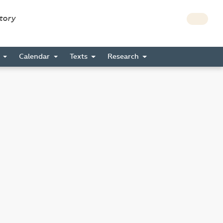
story
s
Calendar
Texts
Research