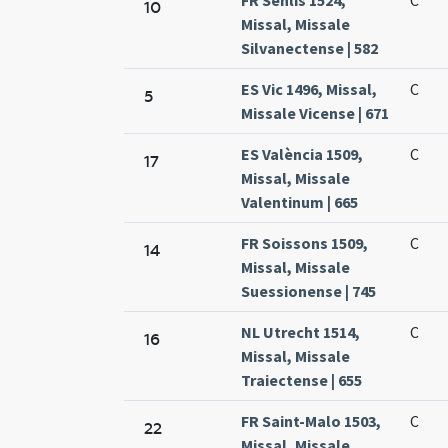
10
Missal, Missale
Silvanectense | 582
ES Vic 1496, Missal,
C
5
Missale Vicense | 671
ES València 1509,
C
17
Missal, Missale
Valentinum | 665
FR Soissons 1509,
C
14
Missal, Missale
Suessionense | 745
NL Utrecht 1514,
C
16
Missal, Missale
Traiectense | 655
FR Saint-Malo 1503,
C
22
Missal, Missale