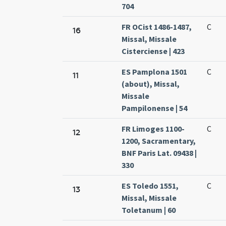
704
FR OCist 1486-1487,
C
16
Missal, Missale
Cisterciense | 423
ES Pamplona 1501
C
11
(about), Missal,
Missale
Pampilonense | 54
FR Limoges 1100-
C
12
1200, Sacramentary,
BNF Paris Lat. 09438 |
330
ES Toledo 1551,
C
13
Missal, Missale
Toletanum | 60