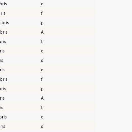
bris
e
ris
f
mbris
g
bris
A
ris
b
ris
c
is
d
ris
e
bris
f
ris
g
ris
A
is
b
bris
c
ris
d