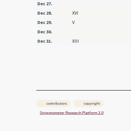
Dec 27.
Dec 28.
XVI
Dec 29.
V
Dec 30.
Dec 31.
XIII
contributors
copyright
Strigonometer Research Platform 2.0