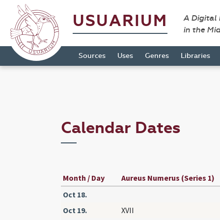
USUARIUM
A Digital
in the Mi
Sources
Uses
Genres
Libraries
Calendar Dates
Month / Day
Aureus Numerus (Series 1)
Oct 18.
Oct 19.
XVII