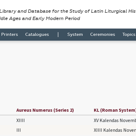
 Library and Database for the Study of Latin Liturgical Hi
ddle Ages and Early Modern Period
|
Printers
Catalogues
System
Ceremonies
Topic
Aureus Numerus (Series 2)
KL (Roman System
XIIII
XV Kalendas Novemb
III
XIIII Kalendas Nove