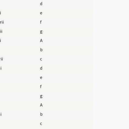
d
i
e
ii
f
ii
g
i
A
b
ii
c
i
d
e
f
g
A
i
b
c