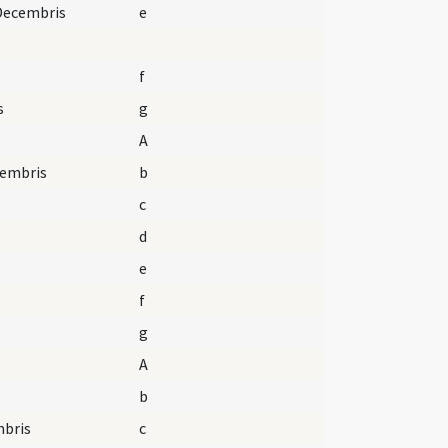
 Decembris
e
f
s
g
A
cembris
b
c
d
e
f
g
A
b
mbris
c