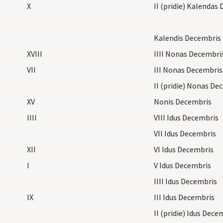
X
II (pridie) Kalendas
Kalendis Decembris
XVIII
IIII Nonas Decembri
VII
III Nonas Decembris
II (pridie) Nonas De
XV
Nonis Decembris
IIII
VIII Idus Decembris
VII Idus Decembris
XII
VI Idus Decembris
I
V Idus Decembris
IIII Idus Decembris
IX
III Idus Decembris
II (pridie) Idus Dece