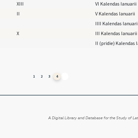
XIII
VI Kalendas Ianuarii
II
V Kalendas Ianuarii
IIII Kalendas Ianuari
X
III Kalendas Ianuarii
II (pridie) Kalendas 
1
2
3
4
A Digital Library and Database for the Study of Lat