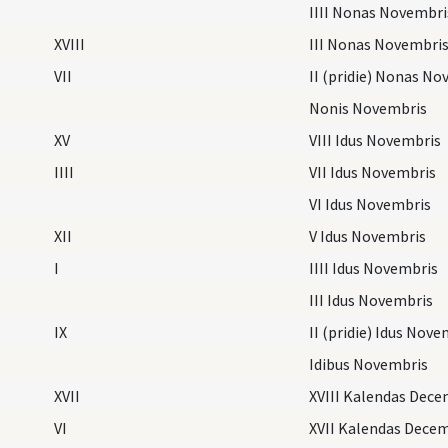
IIII Nonas Novembri
XVIII
III Nonas Novembri
VII
II (pridie) Nonas N
Nonis Novembris
XV
VIII Idus Novembris
IIII
VII Idus Novembris
VI Idus Novembris
XII
V Idus Novembris
I
IIII Idus Novembris
III Idus Novembris
IX
II (pridie) Idus Nove
Idibus Novembris
XVII
XVIII Kalendas Dece
VI
XVII Kalendas Decem