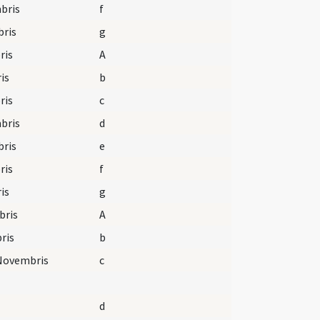
bris
f
bris
g
ris
A
is
b
ris
c
bris
d
bris
e
ris
f
is
g
bris
A
ris
b
 Novembris
c
d