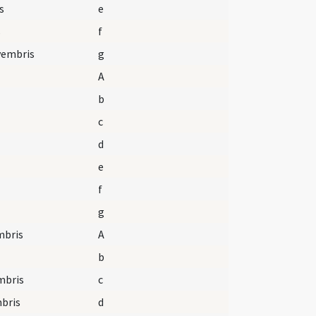
s
e
s
f
ovembris
g
A
b
c
d
e
f
g
mbris
A
b
mbris
c
bris
d