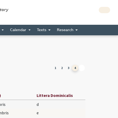
story
s
Calendar
Texts
Research
1
2
3
4
)
Littera Dominicalis
ris
d
mbris
e