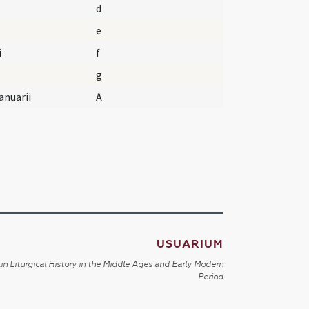
d
e
i
f
g
Ianuarii
A
USUARIUM
in Liturgical History in the Middle Ages and Early Modern
Period