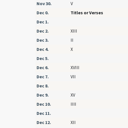
Nov 30.
V
Dec 0.
Titles or Verses
Dec 1.
Dec 2.
XIII
Dec 3.
II
Dec 4.
X
Dec 5.
Dec 6.
XVIII
Dec 7.
VII
Dec 8.
Dec 9.
XV
Dec 10.
IIII
Dec 11.
Dec 12.
XII