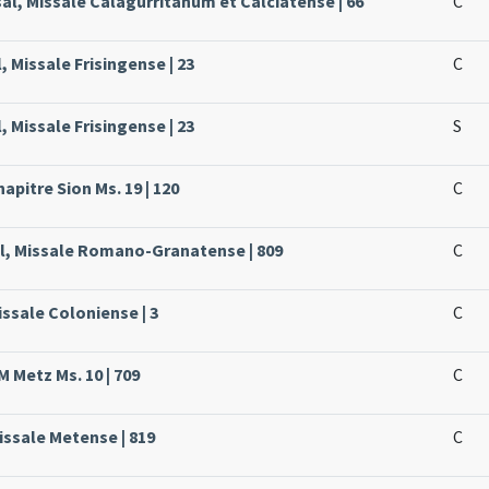
al, Missale Calagurritanum et Calciatense | 66
C
, Missale Frisingense | 23
C
, Missale Frisingense | 23
S
apitre Sion Ms. 19 | 120
C
al, Missale Romano-Granatense | 809
C
issale Coloniense | 3
C
M Metz Ms. 10 | 709
C
issale Metense | 819
C