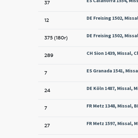
ES Calahorra 1554, Miss
37
DE Freising 1502, Missal
12
DE Freising 1502, Missal
375 (180r)
CH Sion 1439, Missal, Ch
289
ES Granada 1541, Miss
7
DE Köln 1487, Missal, M
24
FR Metz 1348, Missal, B
7
FR Metz 1597, Missal, M
27