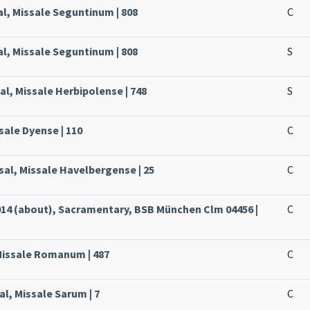
al, Missale Seguntinum | 808
C
al, Missale Seguntinum | 808
S
al, Missale Herbipolense | 748
S
ssale Dyense | 110
C
sal, Missale Havelbergense | 25
C
14 (about), Sacramentary, BSB München Clm 04456 |
C
Missale Romanum | 487
C
al, Missale Sarum | 7
C