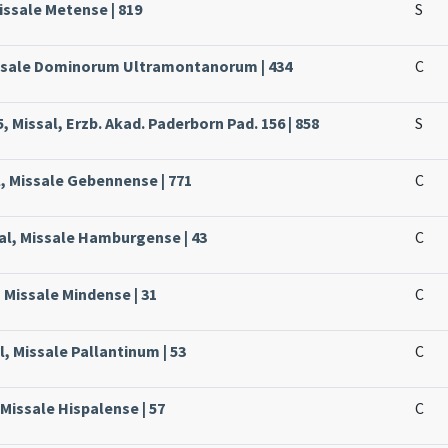
issale Metense | 819
S
issale Dominorum Ultramontanorum | 434
C
 Missal, Erzb. Akad. Paderborn Pad. 156 | 858
S
, Missale Gebennense | 771
C
al, Missale Hamburgense | 43
C
 Missale Mindense | 31
C
l, Missale Pallantinum | 53
C
 Missale Hispalense | 57
C