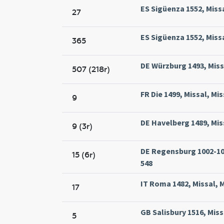
ES Sigüenza 1552, Miss
27
ES Sigüenza 1552, Miss
365
DE Würzburg 1493, Miss
507 (218r)
FR Die 1499, Missal, Mi
9
DE Havelberg 1489, Mis
9 (3r)
DE Regensburg 1002-10
15 (6r)
548
IT Roma 1482, Missal, 
17
GB Salisbury 1516, Miss
5