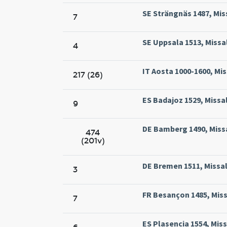
SE Strängnäs 1487, Mis
7
SE Uppsala 1513, Missal
4
IT Aosta 1000-1600, Mi
217 (26)
ES Badajoz 1529, Missal
9
DE Bamberg 1490, Miss
474
(201v)
DE Bremen 1511, Missal
3
FR Besançon 1485, Missa
7
ES Plasencia 1554, Miss