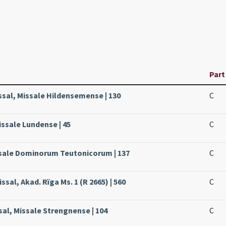
Part
ssal, Missale Hildensemense | 130
C
issale Lundense | 45
C
ssale Dominorum Teutonicorum | 137
C
ssal, Akad. Rïga Ms. 1 (R 2665) | 560
C
sal, Missale Strengnense | 104
C