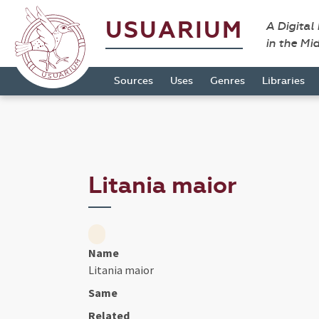
USUARIUM
A Digital
in the Mi
Sources
Uses
Genres
Libraries
Litania maior
Name
Litania maior
Same
Related