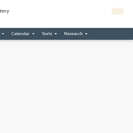
story
s
Calendar
Texts
Research