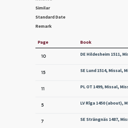
Similar
Standard Date
Remark
Page
Book
DE Hildesheim 1511, Mi
10
SE Lund 1514, Missal, M
15
PL OT 1499, Missal, Mi
11
LV Rīga 1450 (about), Mi
5
SE Strängnäs 1487, Mis
7