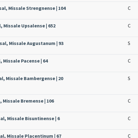
sal, Missale Strengnense | 104
C
, Missale Upsalense | 652
C
ssal, Missale Augustanum | 93
S
, Missale Pacense | 64
C
al, Missale Bambergense | 20
S
, Missale Bremense | 106
C
l, Missale Bisuntinense | 6
C
al, Missale Placentinum | 67
C