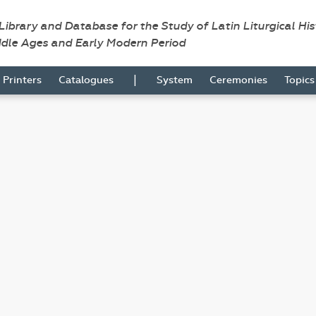
 Library and Database for the Study of Latin Liturgical Hi
ddle Ages and Early Modern Period
|
Printers
Catalogues
System
Ceremonies
Topic