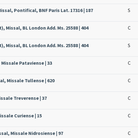
ssal, Pontifical, BNF Paris Lat. 17316 | 187
S
, Missal, BL London Add. Ms. 25588 | 404
C
, Missal, BL London Add. Ms. 25588 | 404
S
 Missale Pataviense | 33
C
al, Missale Tullense | 620
C
issale Treverense | 37
C
issale Curiense | 15
C
sal, Missale Nidrosiense | 97
C