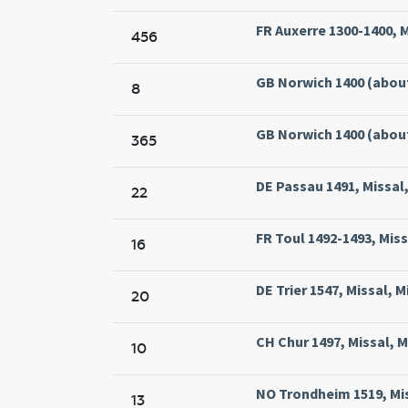
FR Auxerre 1300-1400, Mi
456
GB Norwich 1400 (about)
8
GB Norwich 1400 (about)
365
DE Passau 1491, Missal,
22
FR Toul 1492-1493, Miss
16
DE Trier 1547, Missal, M
20
CH Chur 1497, Missal, M
10
NO Trondheim 1519, Mis
13