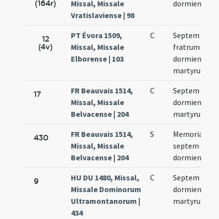
(164r)
Missal, Missale
dormientium
Vratislaviense | 98
PT Évora 1509,
C
Septem
12
(4v)
Missal, Missale
fratrum
Elborense | 103
dormientium
martyrum
FR Beauvais 1514,
C
Septem
17
Missal, Missale
dormientium
Belvacense | 204
martyrum
FR Beauvais 1514,
S
Memoria de
430
Missal, Missale
septem
Belvacense | 204
dormientibus
HU DU 1480, Missal,
C
Septem
9
Missale Dominorum
dormientium
Ultramontanorum |
martyrum
434