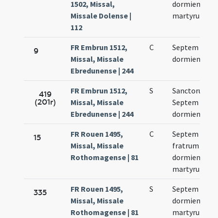
1502, Missal,
dormientium
Missale Dolense |
martyrum
112
FR Embrun 1512,
C
Septem
9
Missal, Missale
dormientium
Ebredunense | 244
FR Embrun 1512,
S
Sanctorum
419
(201r)
Missal, Missale
Septem
Ebredunense | 244
dormientium
FR Rouen 1495,
C
Septem
15
Missal, Missale
fratrum
Rothomagense | 81
dormientium
martyrum
FR Rouen 1495,
S
Septem
335
Missal, Missale
dormientium
Rothomagense | 81
martyrum