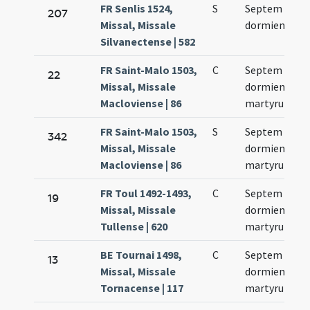
FR Senlis 1524,
S
Septem
207
Missal, Missale
dormientium
Silvanectense | 582
FR Saint-Malo 1503,
C
Septem
22
Missal, Missale
dormientium
Macloviense | 86
martyrum
FR Saint-Malo 1503,
S
Septem
342
Missal, Missale
dormientium
Macloviense | 86
martyrum
FR Toul 1492-1493,
C
Septem
19
Missal, Missale
dormientium
Tullense | 620
martyrum
BE Tournai 1498,
C
Septem
13
Missal, Missale
dormientium
Tornacense | 117
martyrum