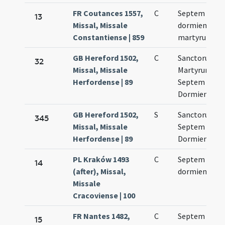
FR Coutances 1557,
C
Septem
13
Missal, Missale
dormientium
Constantiense | 859
martyrum
GB Hereford 1502,
C
Sanctorum
32
Missal, Missale
Martyrum
Herfordense | 89
Septem
Dormientium
GB Hereford 1502,
S
Sanctorum
345
Missal, Missale
Septem
Herfordense | 89
Dormientium
PL Kraków 1493
C
Septem
14
(after), Missal,
dormientium
Missale
Cracoviense | 100
FR Nantes 1482,
C
Septem
15