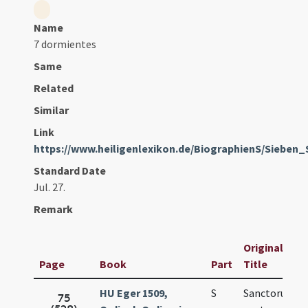
Name
7 dormientes
Same
Related
Similar
Link
https://www.heiligenlexikon.de/BiographienS/Sieben_
Standard Date
Jul. 27.
Remark
Original
Page
Book
Part
Title
HU Eger 1509,
S
Sanctorum
75