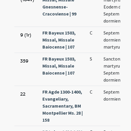
Gnesnense-
Eodem die
Cracoviense | 99
Septem
dormientium
FR Bayeux 1503,
C
Septem
9 (1r)
Missal, Missale
dormientium
Baiocense | 107
martyrum
FR Bayeux 1503,
S
Sanctorum
359
Missal, Missale
martyrum
Baiocense | 107
Septem
dormientium
FR Agde 1300-1400,
C
Septem
22
Evangeliary,
dormientium
Sacramentary, BM
Montpellier Ms. 28 |
158