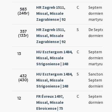
HR Zagreb 1511,
C
Septem
583
(246r)
Missal, Missale
dormientium
Zagrabiense | 92
martyrum
HR Zagreb 1511,
S
De Septem
357
(133r)
Missal, Missale
dormientibus
Zagrabiense | 92
HU Esztergom 1484,
C
Septem
13
Missal, Missale
dormientium
Strigoniense | 248
martyrum
HU Esztergom 1484,
S
Sanctorum
432
(430)
Missal, Missale
Septem
Strigoniense | 248
dormientium
FR Évreux 1497,
C
Septem
12
Missal, Missale
dormientium
Ebroicense | 75