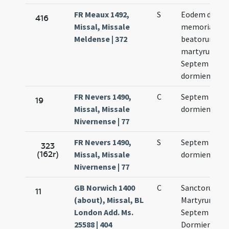
FR Meaux 1492,
S
Eodem die ad
416
Missal, Missale
memoriam
Meldense | 372
beatorum
martyrum
Septem
dormientium
FR Nevers 1490,
C
Septem
19
Missal, Missale
dormientium
Nivernense | 77
FR Nevers 1490,
S
Septem
323
(162r)
Missal, Missale
dormientium
Nivernense | 77
GB Norwich 1400
C
Sanctorum
11
(about), Missal, BL
Martyrum
London Add. Ms.
Septem
25588 | 404
Dormientium