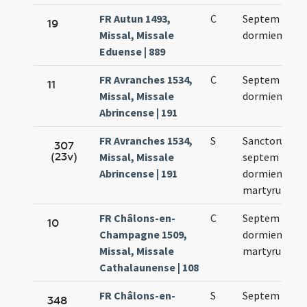
FR Autun 1493,
C
Septem
19
Missal, Missale
dormientium
Eduense | 889
FR Avranches 1534,
C
Septem
11
Missal, Missale
dormientium
Abrincense | 191
FR Avranches 1534,
S
Sanctorum
307
(23v)
Missal, Missale
septem
Abrincense | 191
dormientium
martyrum
FR Châlons-en-
C
Septem
10
Champagne 1509,
dormientium
Missal, Missale
martyrum
Cathalaunense | 108
FR Châlons-en-
S
Septem
348