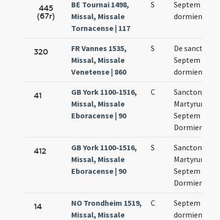
BE Tournai 1498,
S
Septem
445
(67r)
Missal, Missale
dormientium
Tornacense | 117
FR Vannes 1535,
S
De sanctis
320
Missal, Missale
Septem
Venetense | 860
dormientibus
GB York 1100-1516,
C
Sanctorum
41
Missal, Missale
Martyrum
Eboracense | 90
Septem
Dormientium
GB York 1100-1516,
S
Sanctorum
412
Missal, Missale
Martyrum
Eboracense | 90
Septem
Dormientium
NO Trondheim 1519,
C
Septem
14
Missal, Missale
dormientum