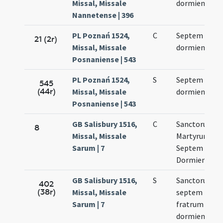
Missal, Missale
dormientium
Nannetense | 396
PL Poznań 1524,
C
Septem
21 (2r)
Missal, Missale
dormientium
Posnaniense | 543
PL Poznań 1524,
S
Septem
545
(44r)
Missal, Missale
dormientium
Posnaniense | 543
GB Salisbury 1516,
C
Sanctorum
8
Missal, Missale
Martyrum
Sarum | 7
Septem
Dormientium
GB Salisbury 1516,
S
Sanctorum
402
(38r)
Missal, Missale
septem
Sarum | 7
fratrum
dormientium