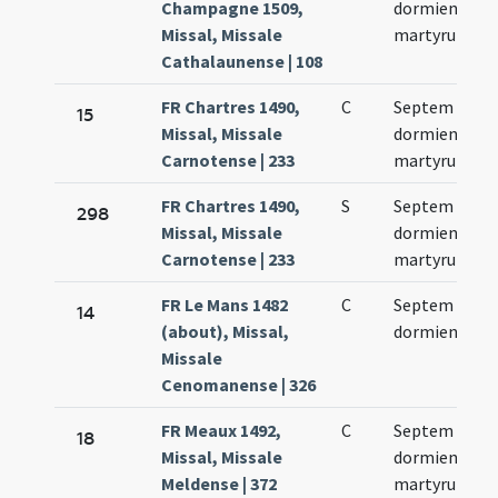
Champagne 1509,
dormientium
Missal, Missale
martyrum
Cathalaunense | 108
FR Chartres 1490,
C
Septem
15
Missal, Missale
dormientium
Carnotense | 233
martyrum
FR Chartres 1490,
S
Septem
298
Missal, Missale
dormientium
Carnotense | 233
martyrum
FR Le Mans 1482
C
Septem
14
(about), Missal,
dormientium
Missale
Cenomanense | 326
FR Meaux 1492,
C
Septem
18
Missal, Missale
dormientium
Meldense | 372
martyrum