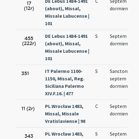
DE Lebus 1484-1491
C
Septem
17
(12r)
(about), Missal,
dormientium
Missale Lubucense |
101
DE Lebus 1484-1491
S
Septem
455
(222r)
(about), Missal,
dormientium
Missale Lubucense |
101
IT Palermo 1100-
S
Sanctorum
351
1150, Missal, Reg.
septem
Siciliana Palermo
dormientium
XIV.F.16. | 477
PL Wrocław 1483,
C
Septem
11 (2r)
Missal, Missale
dormientium
Vratislaviense | 98
PL Wrocław 1483,
S
Septem
343