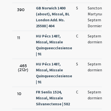
GB Norwich 1400
S
Sanctorum
390
(about), Missal, BL
Martyrum
London Add. Ms.
Septem
25588 | 404
Dormientium
HU Pécs 1487,
C
Septem
11
Missal, Missale
dormientium
Quinqueecclesiense
| 91
HU Pécs 1487,
S
Septem
465
(212r)
Missal, Missale
dormientium
Quinqueecclesiense
| 91
FR Senlis 1524,
C
Septem
10
Missal, Missale
dormientium
Silvanectense | 582