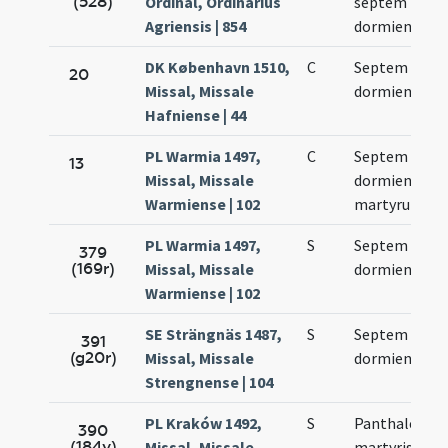
(528)
Ordinal, Ordinarius
septem
Agriensis | 854
dormientium
DK København 1510,
C
Septem
20
Missal, Missale
dormientium
Hafniense | 44
PL Warmia 1497,
C
Septem
13
Missal, Missale
dormientium
Warmiense | 102
martyrum
PL Warmia 1497,
S
Septem
379
(169r)
Missal, Missale
dormientium
Warmiense | 102
SE Strängnäs 1487,
S
Septem
391
(g20r)
Missal, Missale
dormientium
Strengnense | 104
PL Kraków 1492,
S
Panthaleonis
390
(184v)
Missal, Missale
martyris -