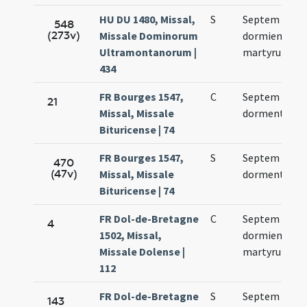
HU DU 1480, Missal,
S
Septem
548
(273v)
Missale Dominorum
dormientium
Ultramontanorum |
martyrum
434
FR Bourges 1547,
C
Septem
21
Missal, Missale
dormentium
Bituricense | 74
FR Bourges 1547,
S
Septem
470
(47v)
Missal, Missale
dormentium
Bituricense | 74
FR Dol-de-Bretagne
C
Septem
4
1502, Missal,
dormientium
Missale Dolense |
martyrum
112
FR Dol-de-Bretagne
S
Septem
143