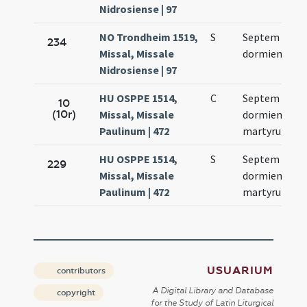
Nidrosiense | 97
NO Trondheim 1519,
S
Septem
234
Missal, Missale
dormientum
Nidrosiense | 97
HU OSPPE 1514,
C
Septem
10
(10r)
Missal, Missale
dormientium
Paulinum | 472
martyrum
HU OSPPE 1514,
S
Septem
229
Missal, Missale
dormientium
Paulinum | 472
martyrum
USUARIUM
contributors
A Digital Library and Database
copyright
for the Study of Latin Liturgical