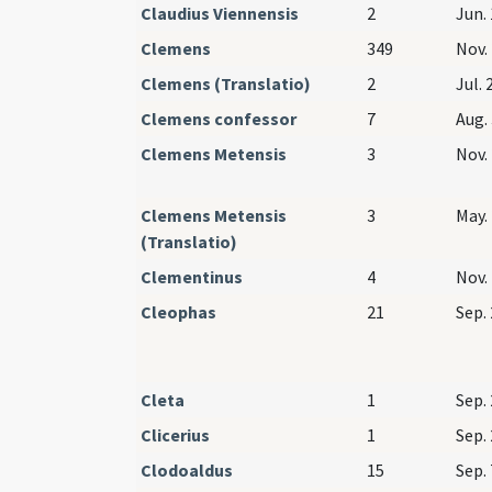
Claudius Viennensis
2
Jun. 
Clemens
349
Nov. 
Clemens (Translatio)
2
Jul. 
Clemens confessor
7
Aug. 
Clemens Metensis
3
Nov. 
Clemens Metensis
3
May. 
(Translatio)
Clementinus
4
Nov. 
Cleophas
21
Sep. 
Cleta
1
Sep. 
Clicerius
1
Sep. 
Clodoaldus
15
Sep. 