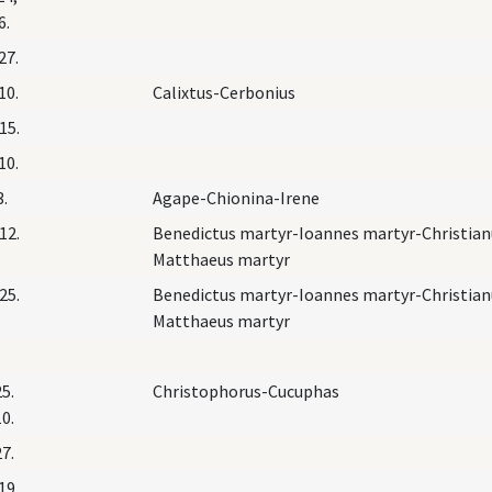
6.
27.
10.
Calixtus-Cerbonius
15.
10.
3.
Agape-Chionina-Irene
12.
Benedictus martyr-Ioannes martyr-Christian
Matthaeus martyr
25.
Benedictus martyr-Ioannes martyr-Christian
Matthaeus martyr
25.
Christophorus-Cucuphas
10.
27.
19.