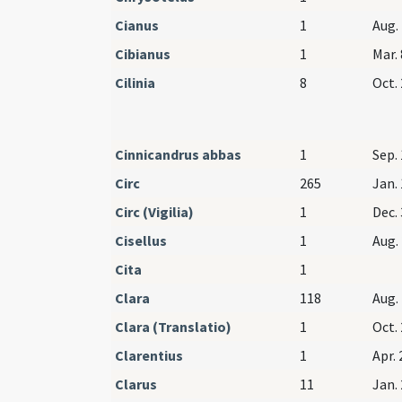
Cianus
1
Aug. 
Cibianus
1
Mar. 
Cilinia
8
Oct. 
Cinnicandrus abbas
1
Sep. 
Circ
265
Jan. 
Circ (Vigilia)
1
Dec. 
Cisellus
1
Aug. 
Cita
1
Clara
118
Aug. 
Clara (Translatio)
1
Oct. 
Clarentius
1
Apr. 
Clarus
11
Jan. 