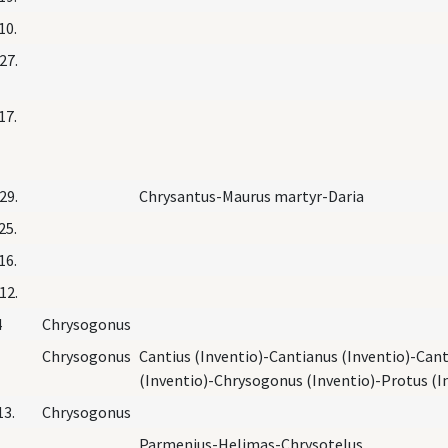
10.
27.
17.
29.
Chrysantus-Maurus martyr-Daria
25.
16.
12.
4
Chrysogonus
Chrysogonus
Cantius (Inventio)-Cantianus (Inventio)-Cant
(Inventio)-Chrysogonus (Inventio)-Protus (I
13.
Chrysogonus
Parmenius-Helimas-Chrysotelus