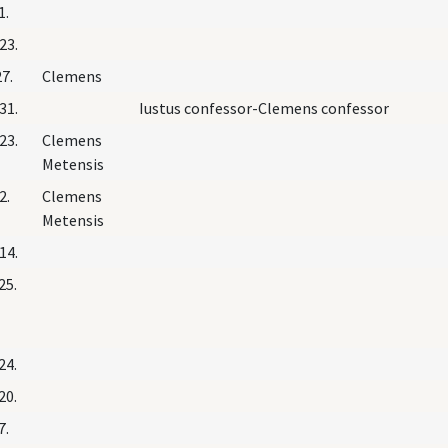
1.
23.
27.
Clemens
31.
Iustus confessor-Clemens confessor
23.
Clemens
Metensis
2.
Clemens
Metensis
14.
25.
24.
20.
7.