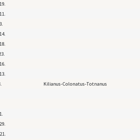
19.
11.
3.
14.
18.
23.
16.
13.
.
Kilianus-Colonatus-Totnanus
1.
29.
21.