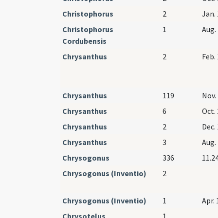
Christophorus
2
Jan. 
Christophorus
1
Aug. 
Cordubensis
Chrysanthus
2
Feb. 
Chrysanthus
119
Nov. 
Chrysanthus
6
Oct. 
Chrysanthus
2
Dec. 
Chrysanthus
3
Aug. 
Chrysogonus
336
11.2
Chrysogonus (Inventio)
2
Chrysogonus (Inventio)
1
Apr. 
Chrysotelus
1