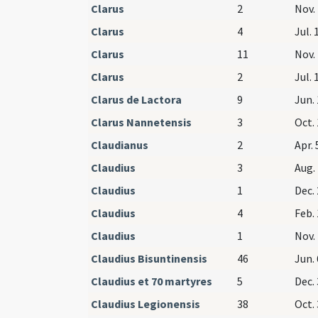
Clarus
2
Nov. 
Clarus
4
Jul. 
Clarus
11
Nov. 
Clarus
2
Jul. 
Clarus de Lactora
9
Jun. 
Clarus Nannetensis
3
Oct.
Claudianus
2
Apr. 
Claudius
3
Aug. 
Claudius
1
Dec. 
Claudius
4
Feb. 
Claudius
1
Nov. 
Claudius Bisuntinensis
46
Jun. 
Claudius et 70 martyres
5
Dec. 
Claudius Legionensis
38
Oct. 