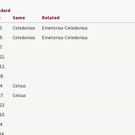
ndard
e
Same
Related
3.
Celedonius
Emeterius-Celedonius
9.
Celedonius
Emeterius-Celedonius
7.
21.
12.
28.
4.
Celsus
27.
Celsus
23.
10.
4.
24,