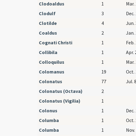
Clodoaldus
1
Mar. 
Clodulf
3
Dec. 
Clotilde
4
Jun. 
Coaldus
2
Jan. 
Cognati Christi
1
Feb. 
Collibila
1
Apr. 
Colloquilus
1
Mar. 
Colomanus
19
Oct. 
Colonatus
77
Jul. 8
Colonatus (Octava)
2
Colonatus (Vigilia)
1
Colonus
1
Dec. 
Columba
1
Oct. 
Columba
1
Nov. 