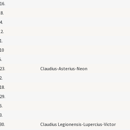
16.
18.
4.
12.
1.
 10
5.
23.
Claudius-Asterius-Neon
2.
18.
29.
6.
3.
30.
Claudius Legionensis-Lupercius-Victor