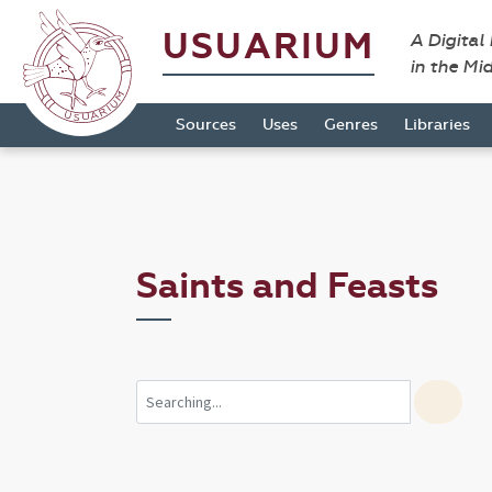
USUARIUM
A Digital
in the Mi
Sources
Uses
Genres
Libraries
Saints and Feasts