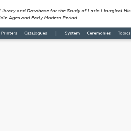
 Library and Database for the Study of Latin Liturgical Hi
ddle Ages and Early Modern Period
|
Printers
Catalogues
System
Ceremonies
Topic