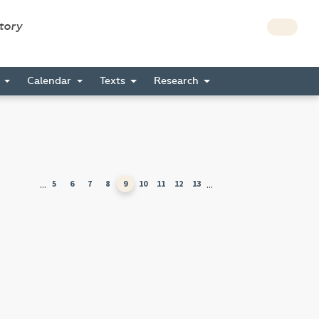
story
s
Calendar
Texts
Research
...
...
5
6
7
8
9
10
11
12
13