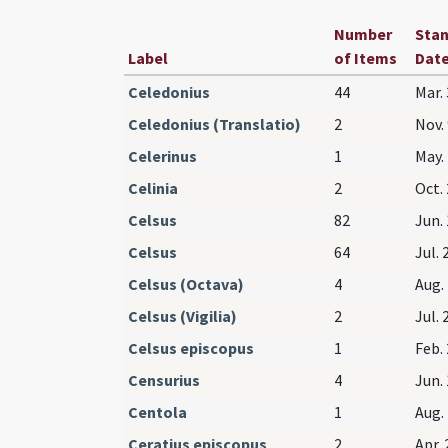
Number
Sta
Label
of Items
Dat
Celedonius
44
Mar. 
Celedonius (Translatio)
2
Nov. 
Celerinus
1
May. 
Celinia
2
Oct. 
Celsus
82
Jun. 
Celsus
64
Jul. 
Celsus (Octava)
4
Aug. 
Celsus (Vigilia)
2
Jul. 
Celsus episcopus
1
Feb. 
Censurius
4
Jun. 
Centola
1
Aug. 
Ceratius episcopus
2
Apr. 