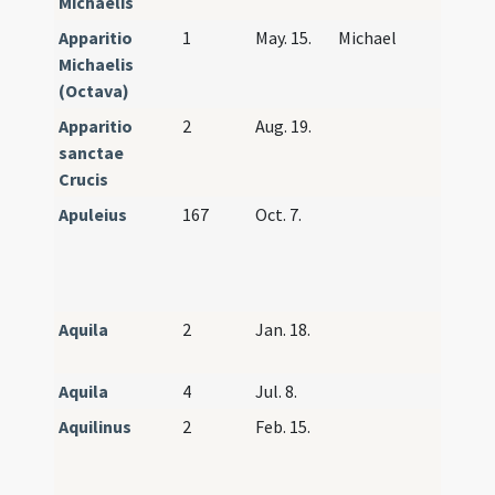
Michaelis
Apparitio
1
May. 15.
Michael
Michaelis
(Octava)
Apparitio
2
Aug. 19.
sanctae
Crucis
Apuleius
167
Oct. 7.
Marcel
socii-A
Sergiu
Bacch
Aquila
2
Jan. 18.
Aquila
Priscil
Aquila
4
Jul. 8.
Aquilinus
2
Feb. 15.
Gelasi
Magnu
Aquili