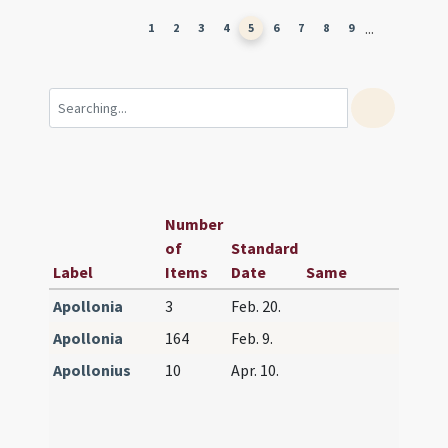
...
1
2
3
4
5
6
7
8
9
Number
of
Standard
Label
Items
Date
Same
Relat
Apollonia
3
Feb. 20.
Apollonia
164
Feb. 9.
Apollonius
10
Apr. 10.
Apollo
Granus
Hilariu
Donat