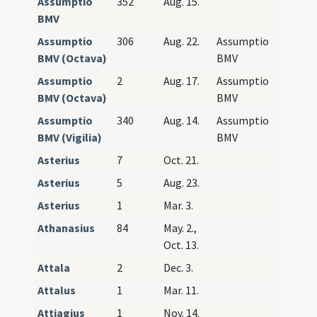
Assumptio
352
Aug. 15.
BMV
BMV
Assumptio
306
Aug. 22.
Assumptio
BMV
BMV (Octava)
BMV
Assumptio
2
Aug. 17.
Assumptio
BMV
BMV (Octava)
BMV
Assumptio
340
Aug. 14.
Assumptio
BMV
BMV (Vigilia)
BMV
Asterius
7
Oct. 21.
Asterius
5
Aug. 23.
Asterius
1
Mar. 3.
Athanasius
84
May. 2.,
Oct. 13.
Attala
2
Dec. 3.
Attalus
1
Mar. 11.
Attiagius
1
Nov. 14.