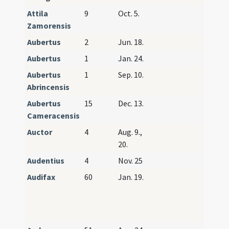
Attila
9
Oct. 5.
Zamorensis
Aubertus
2
Jun. 18.
Aubertus
1
Jan. 24.
Aubertus
1
Sep. 10.
Abrincensis
Aubertus
15
Dec. 13.
Cameracensis
Auctor
4
Aug. 9.,
20.
Audentius
4
Nov. 25
Audifax
60
Jan. 19.
Marius
Marth
Audifa
Abach