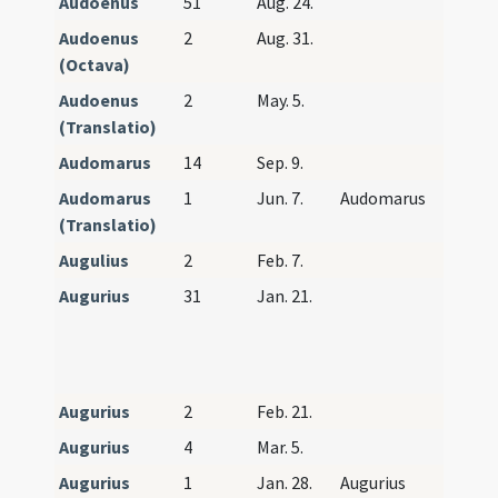
Audoenus
51
Aug. 24.
Audoenus
2
Aug. 31.
(Octava)
Audoenus
2
May. 5.
(Translatio)
Audomarus
14
Sep. 9.
Audomarus
1
Jun. 7.
Audomarus
(Translatio)
Augulius
2
Feb. 7.
Augurius
31
Jan. 21.
Fructu
Tarrac
Auguri
Eulogi
Augurius
2
Feb. 21.
Augurius
4
Mar. 5.
Augurius
1
Jan. 28.
Augurius
Fructu