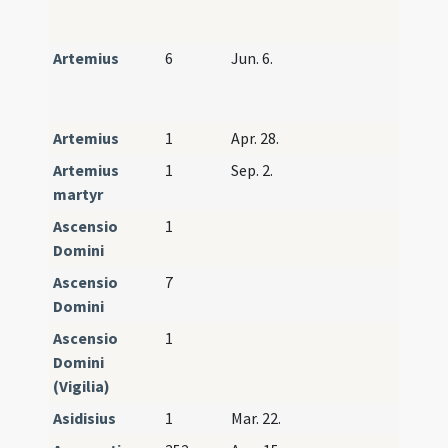
Iustus
Artemius
6
Jun. 6.
Artemi
Candid
Paulin
Artemius
1
Apr. 28.
Artemius
1
Sep. 2.
martyr
Ascensio
1
Domini
Ascensio
7
Tempo
Domini
Ascensio
1
Tempo
Domini
(Vigilia)
Asidisius
1
Mar. 22.