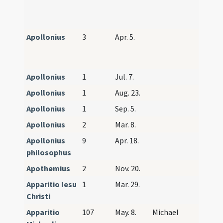
Conces
Saturn
Apollonius
3
Apr. 5.
Martia
Nicano
Apollo
Apollonius
1
Jul. 7.
Apollonius
1
Aug. 23.
Apollonius
1
Sep. 5.
Apollonius
2
Mar. 8.
Apollonius
9
Apr. 18.
philosophus
Apothemius
2
Nov. 20.
Apparitio Iesu
1
Mar. 29.
Christi
Apparitio
107
May. 8.
Michael