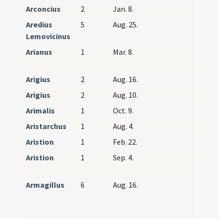
Arconcius
2
Jan. 8.
Aredius
5
Aug. 25.
Lemovicinus
Arianus
1
Mar. 8.
Arianu
Theoti
Arigius
2
Aug. 16.
Arigius
2
Aug. 10.
Arimalis
1
Oct. 9.
Aristarchus
1
Aug. 4.
Aristion
1
Feb. 22.
Aristion
1
Sep. 4.
Aristio
Antoni
Armagillus
6
Aug. 16.