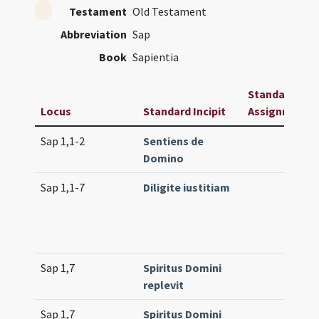
Testament
Old Testament
Abbreviation
Sap
Book
Sapientia
Standard
Locus
Standard Incipit
Assignment
Sap 1,1-2
Sentiens de
Domino
Sap 1,1-7
Diligite iustitiam
Sap 1,7
Spiritus Domini
replevit
Sap 1,7
Spiritus Domini