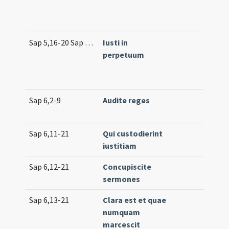
Sap 5,16-20 Sap 5,22
Iusti in
perpetuum
Sap 6,2-9
Audite reges
Sap 6,11-21
Qui custodierint
iustitiam
Sap 6,12-21
Concupiscite
sermones
Sap 6,13-21
Clara est et quae
numquam
marcescit