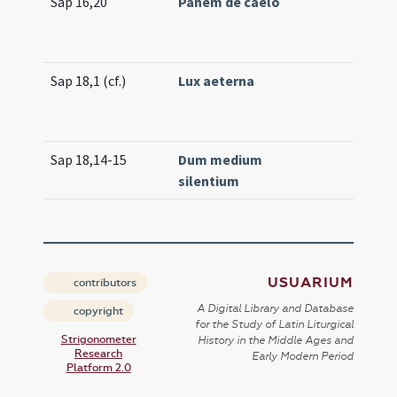
Sap 16,20
Panem de caelo
Sap 18,1 (cf.)
Lux aeterna
Sap 18,14-15
Dum medium
silentium
USUARIUM
contributors
A Digital Library and Database
copyright
for the Study of Latin Liturgical
Strigonometer
History in the Middle Ages and
Research
Early Modern Period
Platform 2.0