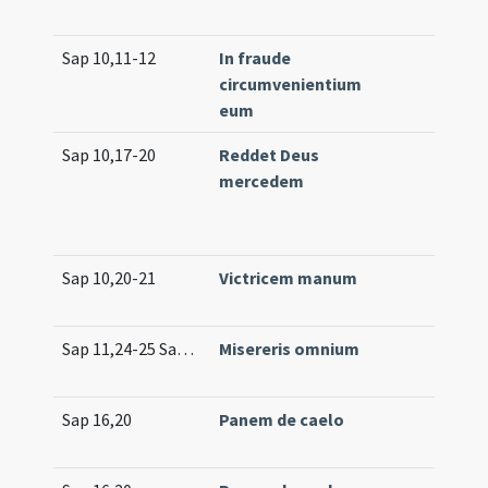
Sap 10,11-12
In fraude
circumvenientium
eum
Sap 10,17-20
Reddet Deus
mercedem
Sap 10,20-21
Victricem manum
Sap 11,24-25 Sap 11,27
Misereris omnium
Sap 16,20
Panem de caelo