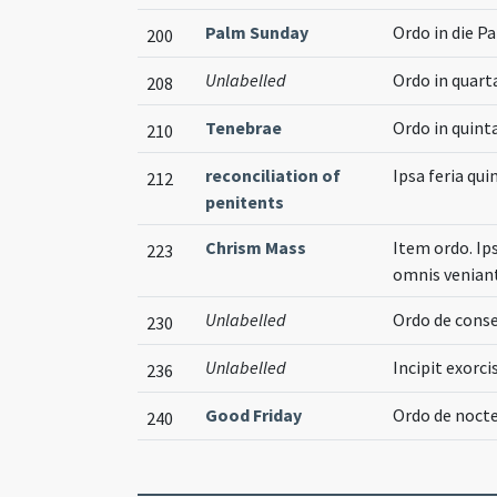
Palm Sunday
Ordo in die 
200
Unlabelled
Ordo in quart
208
Tenebrae
Ordo in quint
210
reconciliation of
Ipsa feria qui
212
penitents
Chrism Mass
Item ordo. Ip
223
omnis veniant
Unlabelled
Ordo de conse
230
Unlabelled
Incipit exorc
236
Good Friday
Ordo de noct
240