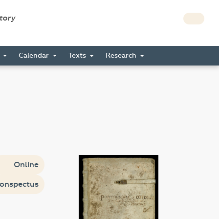
story
s
Calendar
Texts
Research
Online
onspectus