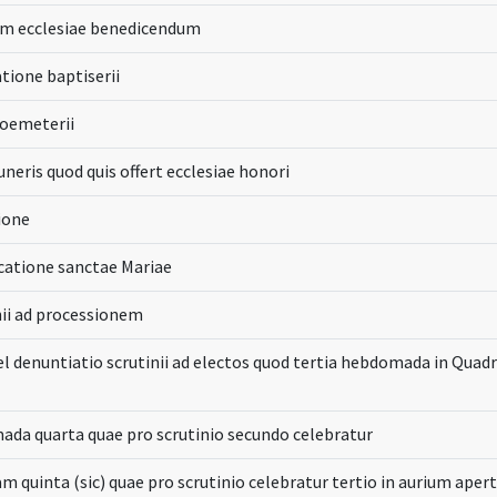
um ecclesiae benedicendum
atione baptiserii
coemeterii
neris quod quis offert ecclesiae honori
ione
icatione sanctae Mariae
unii ad processionem
vel denuntiatio scrutinii ad electos quod tertia hebdomada in Quad
da quarta quae pro scrutinio secundo celebratur
m quinta (sic) quae pro scrutinio celebratur tertio in aurium aper