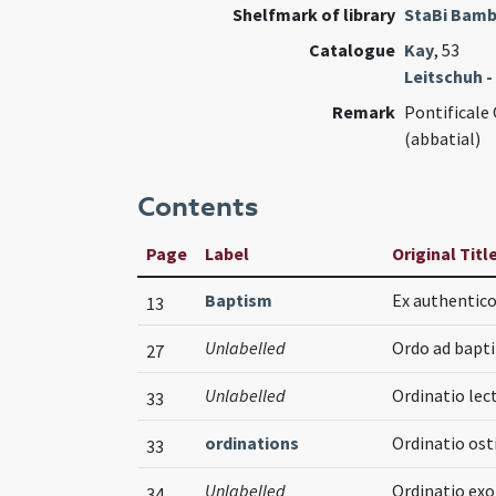
Shelfmark of library
StaBi Bam
Catalogue
Kay
, 53
Leitschuh -
Remark
Pontificale 
(abbatial)
Contents
Page
Label
Original Titl
Baptism
Ex authentico
13
Unlabelled
Ordo ad bapt
27
Unlabelled
Ordinatio le
33
ordinations
Ordinatio ost
33
Unlabelled
Ordinatio ex
34