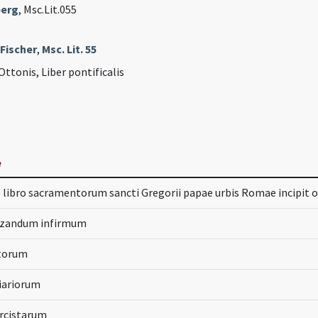
berg
, Msc.Lit.055
 Fischer
,
Msc. Lit. 55
Ottonis, Liber pontificalis
e
 libro sacramentorum sancti Gregorii papae urbis Romae incipit 
izandum infirmum
ctorum
iariorum
orcistarum