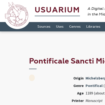
USUARIUM
A Digital
in the Mi
Sources
Uses
Genres
Libraries
Pontificale Sancti 
Origin
Michelsber
Genre
Pontifical
(
Age
1189 (about
Printer
Manuscript