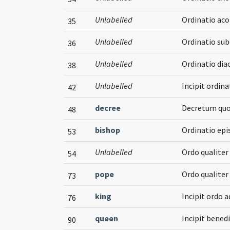
Unlabelled
Ordinatio ac
35
Unlabelled
Ordinatio su
36
Unlabelled
Ordinatio di
38
Unlabelled
Incipit ordina
42
decree
Decretum quo
48
bishop
Ordinatio epi
53
Unlabelled
Ordo qualiter
54
pope
Ordo qualiter
73
king
Incipit ordo 
76
queen
Incipit bened
90