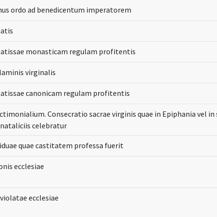
nus ordo ad benedicentum imperatorem
atis
batissae monasticam regulam profitentis
laminis virginalis
batissae canonicam regulam profitentis
ctimonialium. Consecratio sacrae virginis quae in Epiphania vel in 
ataliciis celebratur
iduae quae castitatem professa fuerit
onis ecclesiae
 violatae ecclesiae