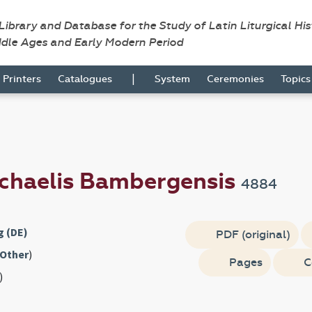
 Library and Database for the Study of Latin Liturgical Hi
ddle Ages and Early Modern Period
|
Printers
Catalogues
System
Ceremonies
Topic
Michaelis Bambergensis
4884
g (DE)
PDF (original)
Other
)
Pages
C
)