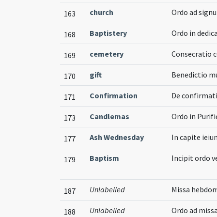
church
Ordo ad sign
163
Baptistery
Ordo in dedic
168
cemetery
Consecratio 
169
gift
Benedictio mu
170
Confirmation
De confirmat
171
Candlemas
Ordo in Purif
173
Ash Wednesday
In capite iei
177
Baptism
Incipit ordo 
179
Unlabelled
Missa hebdoma
187
Unlabelled
Ordo ad missa
188