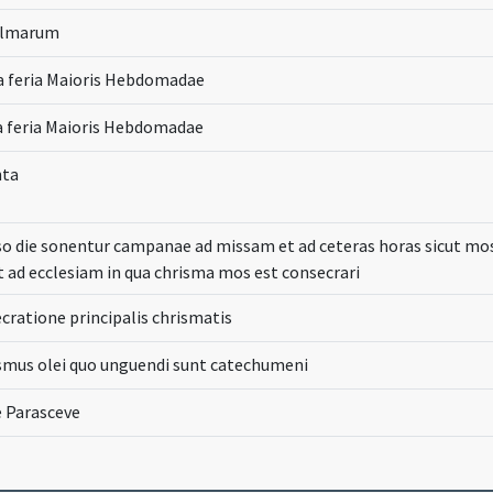
Palmarum
a feria Maioris Hebdomadae
a feria Maioris Hebdomadae
nta
so die sonentur campanae ad missam et ad ceteras horas sicut mos
 ad ecclesiam in qua chrisma mos est consecrari
cratione principalis chrismatis
ismus olei quo unguendi sunt catechumeni
e Parasceve