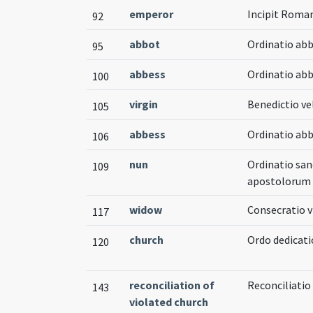
emperor
Incipit Roma
92
abbot
Ordinatio abb
95
abbess
Ordinatio ab
100
virgin
Benedictio ve
105
abbess
Ordinatio ab
106
nun
Ordinatio san
109
apostolorum n
widow
Consecratio v
117
church
Ordo dedicati
120
reconciliation of
Reconciliatio
143
violated church