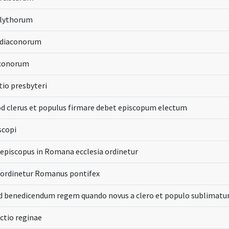
olythorum
bdiaconorum
aconorum
tio presbyteri
d clerus et populus firmare debet episcopum electum
scopi
 episcopus in Romana ecclesia ordinetur
 ordinetur Romanus pontifex
ad benedicendum regem quando novus a clero et populo sublimatu
ictio reginae