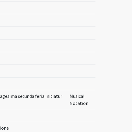
ragesima secunda feria initiatur
Musical
Notation
tione