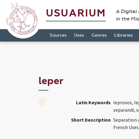
USUARIUM
A Digital
in the Mi
Sources
Uses
Genres
Libraries
leper
Latin Keywords
leprosos, le
separandi, 
Short Description
Separation a
French Uses