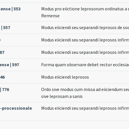
ense | 553
Modus pro eiictione leprosorum ordinatus a
Remense
| 557
Modus eiiciendi seu separandi leprosos de s
0
Modus eiiciendi seu separandi leprosos infir
587
Modus eiiciendi seu separandi leprosos infir
nse | 597
Forma quam observare debet rector ecclesia
646
Modus eiiciendi leprosos
| 776
Ordo sive modus cum missa ad eiiciendum s
sive leprosam a sanis
e-processionale
Modus eiiciendi seu separandi leprosos infir