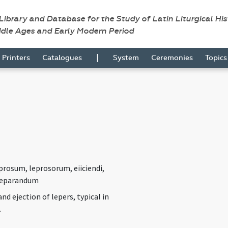
 Library and Database for the Study of Latin Liturgical Hi
ddle Ages and Early Modern Period
|
Printers
Catalogues
System
Ceremonies
Topic
prosum, leprosorum, eiiciendi,
separandum
nd ejection of lepers, typical in
.