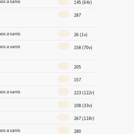
mos a sanis
145 (64r)
287
mos a sanis
26 (1v)
mos a sanis
158 (70v)
205
157
mos a sanis
223 (122r)
108 (33v)
267 (118r)
mos a sanis
280