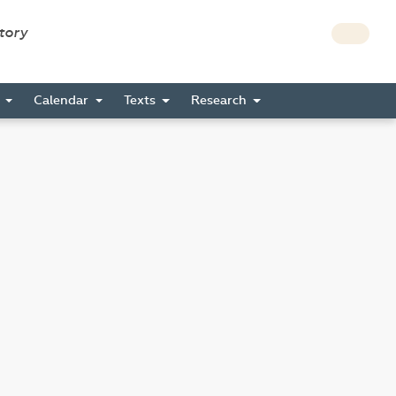
story
s
Calendar
Texts
Research