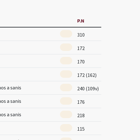
P.N
310
172
170
172 (162)
mos a sanis
240 (109v)
mos a sanis
176
mos a sanis
218
115