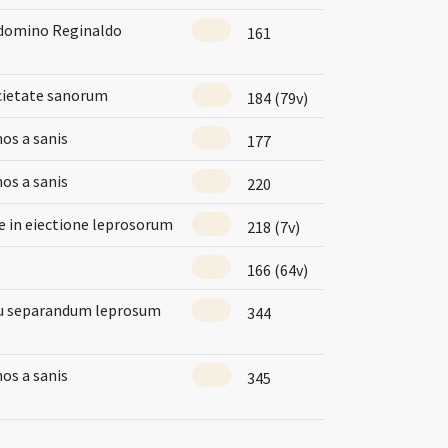
 domino Reginaldo
161
ocietate sanorum
184 (79v)
mos a sanis
177
mos a sanis
220
e in eiectione leprosorum
218 (7v)
166 (64v)
eu separandum leprosum
344
mos a sanis
345