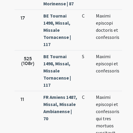
Morinense | 87
BE Tournai
C
Maximi
Nov.
17
1498, Missal,
episcopi
27.
Missale
doctoris et
Tornacense |
confessoris
117
BE Tournai
S
Maximi
Nov.
525
(108r)
1498, Missal,
episcopi et
27.
Missale
confessoris
Tornacense |
117
FR Amiens 1487,
C
Maximi
Nov.
11
Missal, Missale
episcopi et
27.
Ambianense |
confessoris
70
qui tres
mortuos
suscitavit