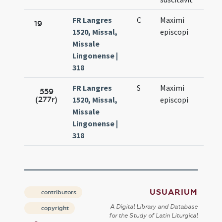
FR Langres
C
Maximi
Nov.
19
1520, Missal,
episcopi
27.
Missale
Lingonense |
318
FR Langres
S
Maximi
Nov.
559
(277r)
1520, Missal,
episcopi
27.
Missale
Lingonense |
318
USUARIUM
contributors
A Digital Library and Database
copyright
for the Study of Latin Liturgical