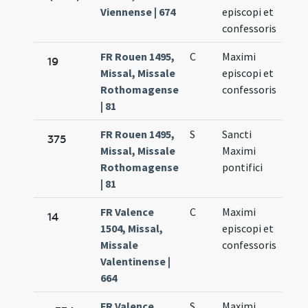
Viennense | 674
episcopi et
confessoris
FR Rouen 1495,
C
Maximi
Nov.
19
Missal, Missale
episcopi et
27.
Rothomagense
confessoris
| 81
FR Rouen 1495,
S
Sancti
Nov.
375
Missal, Missale
Maximi
27.
Rothomagense
pontifici
| 81
FR Valence
C
Maximi
Nov.
14
1504, Missal,
episcopi et
27.
Missale
confessoris
Valentinense |
664
FR Valence
S
Maximi
Nov.