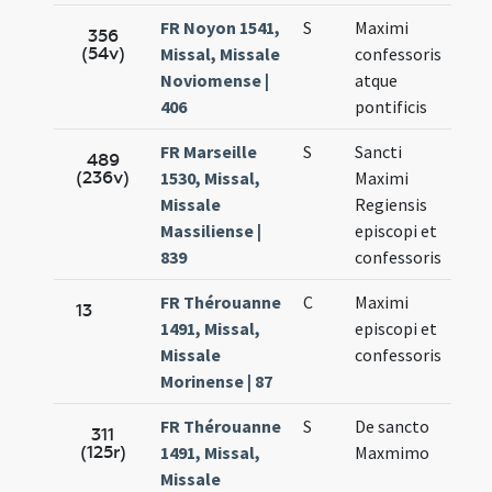
FR Noyon 1541,
S
Maximi
Nov.
356
(54v)
Missal, Missale
confessoris
28.
Noviomense |
atque
406
pontificis
FR Marseille
S
Sancti
Nov.
489
(236v)
1530, Missal,
Maximi
27.
Missale
Regiensis
Massiliense |
episcopi et
839
confessoris
FR Thérouanne
C
Maximi
Nov.
13
1491, Missal,
episcopi et
27.
Missale
confessoris
Morinense | 87
FR Thérouanne
S
De sancto
Nov.
311
(125r)
1491, Missal,
Maxmimo
27.
Missale