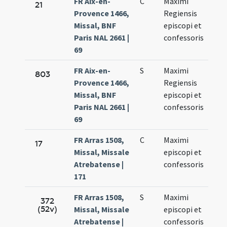
FR Aix-en-
C
Maximi
Nov.
21
Provence 1466,
Regiensis
27.
Missal, BNF
episcopi et
Paris NAL 2661 |
confessoris
69
FR Aix-en-
S
Maximi
Nov.
803
Provence 1466,
Regiensis
27.
Missal, BNF
episcopi et
Paris NAL 2661 |
confessoris
69
FR Arras 1508,
C
Maximi
Nov.
17
Missal, Missale
episcopi et
27.
Atrebatense |
confessoris
171
FR Arras 1508,
S
Maximi
Nov.
372
(52v)
Missal, Missale
episcopi et
27.
Atrebatense |
confessoris