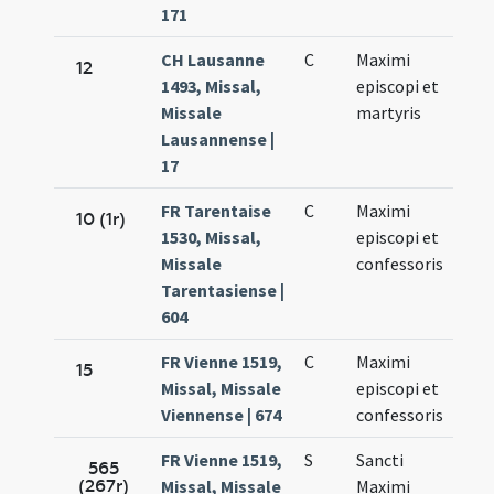
171
CH Lausanne
C
Maximi
Nov.
12
1493, Missal,
episcopi et
27.
Missale
martyris
Lausannense |
17
FR Tarentaise
C
Maximi
Nov.
10 (1r)
1530, Missal,
episcopi et
26.
Missale
confessoris
Tarentasiense |
604
FR Vienne 1519,
C
Maximi
Nov.
15
Missal, Missale
episcopi et
27.
Viennense | 674
confessoris
FR Vienne 1519,
S
Sancti
Nov.
565
(267r)
Missal, Missale
Maximi
27.