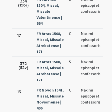
334
(156r)
1504, Missal,
episcopi et
27.
Missale
confessoris
Valentinense |
664
FR Arras 1508,
C
Maximi
Nov.
17
Missal, Missale
episcopi et
27.
Atrebatense |
confessoris
171
FR Arras 1508,
S
Maximi
Nov.
372
(52v)
Missal, Missale
episcopi et
27.
Atrebatense |
confessoris
171
FR Noyon 1541,
C
Maximi
Nov.
13
Missal, Missale
episcopi et
28.
Noviomense |
confessoris
406