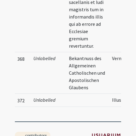
sacellanis et ludi
magistris tum in
informandis illis
qui ab errore ad
Ecclesiae
gremium
revertuntur.
Unlabelled
Bekantnuss des
Vernacular
368
Allgemeinen
Catholischen und
Apostolischen
Glaubens
Unlabelled
Illustratio
372
USUARIUM
contributors