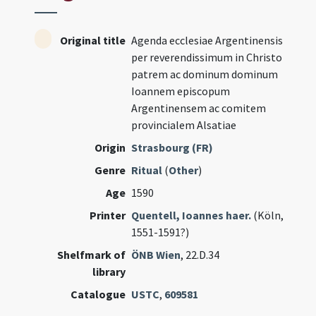
Original title
Agenda ecclesiae Argentinensis
per reverendissimum in Christo
patrem ac dominum dominum
Ioannem episcopum
Argentinensem ac comitem
provincialem Alsatiae
Origin
Strasbourg (FR)
Genre
Ritual
(
Other
)
Age
1590
Printer
Quentell, Ioannes haer.
(Köln,
1551-1591?)
Shelfmark of
ÖNB Wien
, 22.D.34
library
Catalogue
USTC
,
609581