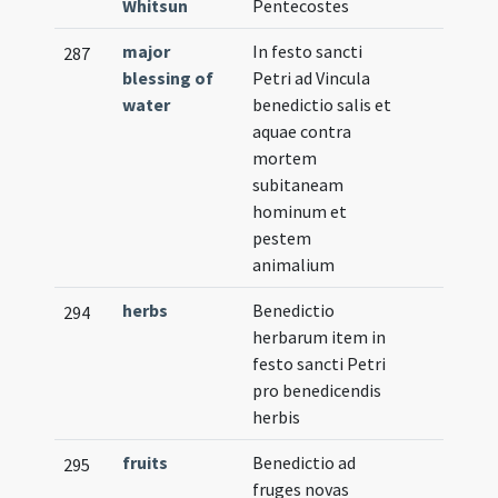
Whitsun
Pentecostes
major
In festo sancti
287
blessing of
Petri ad Vincula
water
benedictio salis et
aquae contra
mortem
subitaneam
hominum et
pestem
animalium
herbs
Benedictio
294
herbarum item in
festo sancti Petri
pro benedicendis
herbis
fruits
Benedictio ad
295
fruges novas