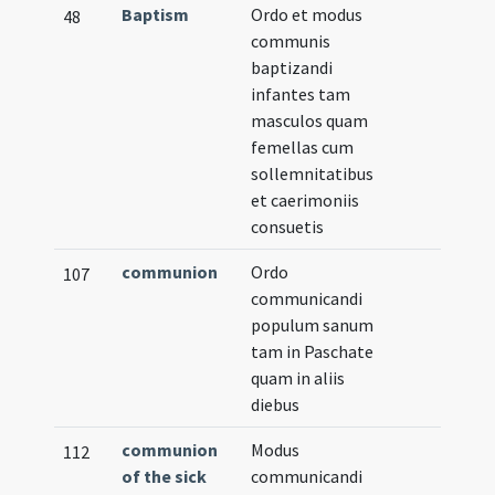
Baptism
Ordo et modus
48
communis
baptizandi
infantes tam
masculos quam
femellas cum
sollemnitatibus
et caerimoniis
consuetis
communion
Ordo
107
communicandi
populum sanum
tam in Paschate
quam in aliis
diebus
communion
Modus
112
of the sick
communicandi