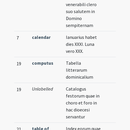
venerabili clero
suo salutem in
Domino
sempiternam
calendar
Ianuarius habet
7
dies XXXI. Luna
vero XXX.
computus
Tabella
19
litterarum
dominicalium
Unlabelled
Catalogus
19
festorum quae in
choro et foro in
hac dioecesi
servantur
table of
Index eorum quae
21