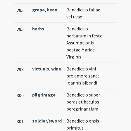
grape
,
bean
Benedictio fabae
295
vel uvae
herbs
Benedictio
295
herbarum in festo
Assumptionis
beatae Mariae
Virginis
victuals
,
wine
Benedictio vini
298
pro amore sancti
Ioannis bibendi
pilgrimage
Benedictio super
300
peras et baculos
peregrinantium
soldier/sword
Benedictio ensis
301
primitus