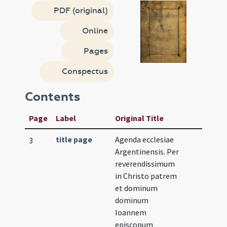
PDF (original)
Online
Pages
Conspectus
Contents
Page
Label
Original Title
title page
Agenda ecclesiae
3
Argentinensis. Per
reverendissimum
in Christo patrem
et dominum
dominum
Ioannem
episcopum