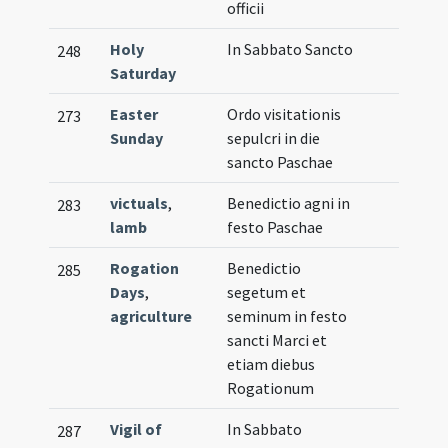
officii
Holy
In Sabbato Sancto
248
Saturday
Easter
Ordo visitationis
273
Sunday
sepulcri in die
sancto Paschae
victuals
,
Benedictio agni in
283
lamb
festo Paschae
Rogation
Benedictio
285
Days
,
segetum et
agriculture
seminum in festo
sancti Marci et
etiam diebus
Rogationum
Vigil of
In Sabbato
287