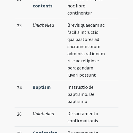
contents
hoc libro
continentur
Unlabelled
Brevis quaedam ac
23
facilis intructio
qua pastores ad
sacramentorum
administrationem
rite ac religiose
peragendam
iuvari possunt
Baptism
Instructio de
24
baptismo. De
baptismo
Unlabelled
De sacramento
26
confirmationis
Confession
De sacramento