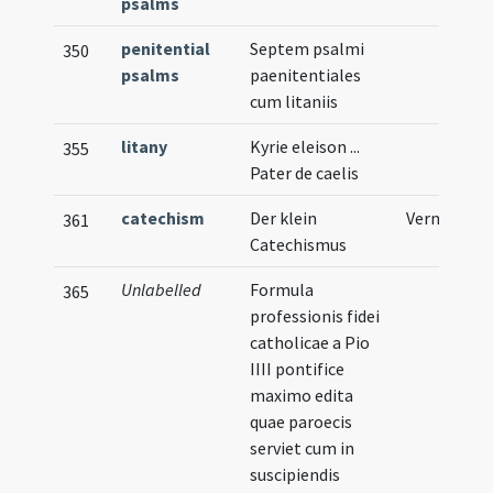
psalms
penitential
Septem psalmi
350
psalms
paenitentiales
cum litaniis
litany
Kyrie eleison ...
355
Pater de caelis
catechism
Der klein
Vernacular
361
Catechismus
Unlabelled
Formula
365
professionis fidei
catholicae a Pio
IIII pontifice
maximo edita
quae paroecis
serviet cum in
suscipiendis