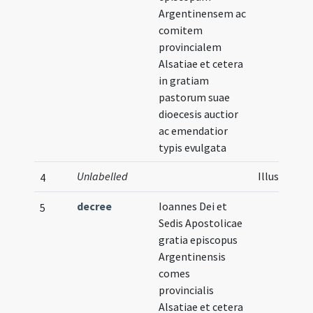
Argentinensem ac
comitem
provincialem
Alsatiae et cetera
in gratiam
pastorum suae
dioecesis auctior
ac emendatior
typis evulgata
Unlabelled
Illustratio
4
decree
Ioannes Dei et
5
Sedis Apostolicae
gratia episcopus
Argentinensis
comes
provincialis
Alsatiae et cetera