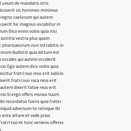
t unum de mandatis istis
docuerit sic homines minimus
n regno caelorum qui autem
ocuerit hic magnus vocabitur in
um Dico enim vobis quia nisi
iustitia vestra plus quam
t pharisaeorum non intrabitis in
orum Audistis quia dictum est
 occides qui autem occiderit
dicio Ego autem dico vobis quia
scitur fratri suo reus erit iudicio
xerit fratri suo raca reus erit
 autem dixerit fatue reus erit
nis Si ergo offers munus tuum
ibi recordatus fueris quia frater
liquid adversum te relinque ibi
ante altare et vade prius
fratri tuo et tunc veniens offeres
m