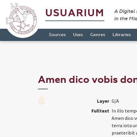
USUARIUM
A Digital
in the Mi
Sources
Uses
Genres
Libraries
Amen dico vobis don
Layer
G/A
Fulltext
In illo tempo
Amen dico v
terra iota 
praeteribit 