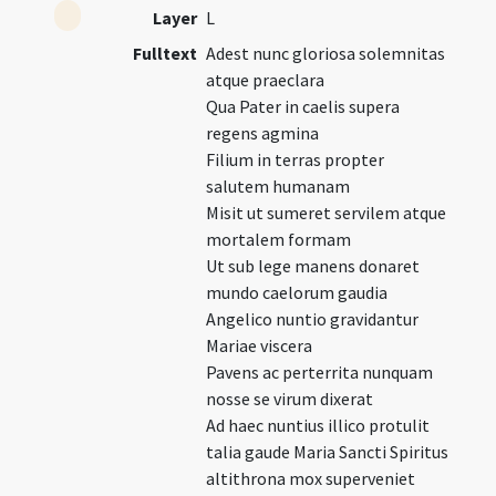
Layer
L
Fulltext
Adest nunc gloriosa solemnitas
atque praeclara
Qua Pater in caelis supera
regens agmina
Filium in terras propter
salutem humanam
Misit ut sumeret servilem atque
mortalem formam
Ut sub lege manens donaret
mundo caelorum gaudia
Angelico nuntio gravidantur
Mariae viscera
Pavens ac perterrita nunquam
nosse se virum dixerat
Ad haec nuntius illico protulit
talia gaude Maria Sancti Spiritus
altithrona mox superveniet