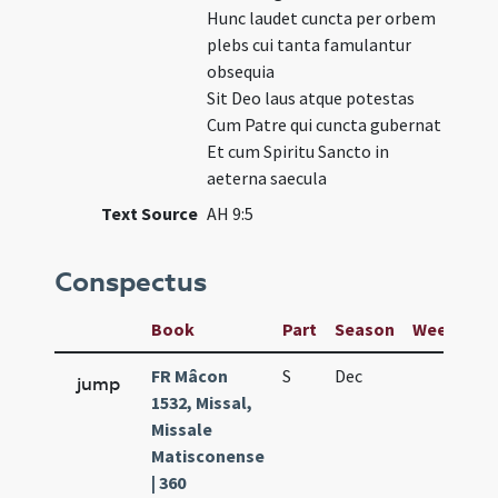
Hunc laudet cuncta per orbem
plebs cui tanta famulantur
obsequia
Sit Deo laus atque potestas
Cum Patre qui cuncta gubernat
Et cum Spiritu Sancto in
aeterna saecula
Text Source
AH 9:5
Conspectus
Book
Part
Season
Week
Da
FR Mâcon
S
Dec
25
jump
1532, Missal,
Missale
Matisconense
| 360