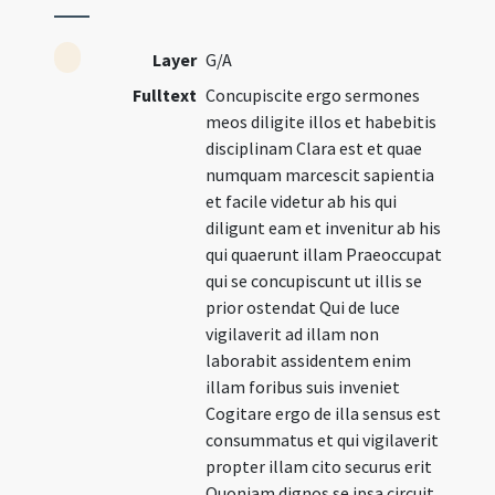
Layer
G/A
Fulltext
Concupiscite ergo sermones
meos diligite illos et habebitis
disciplinam Clara est et quae
numquam marcescit sapientia
et facile videtur ab his qui
diligunt eam et invenitur ab his
qui quaerunt illam Praeoccupat
qui se concupiscunt ut illis se
prior ostendat Qui de luce
vigilaverit ad illam non
laborabit assidentem enim
illam foribus suis inveniet
Cogitare ergo de illa sensus est
consummatus et qui vigilaverit
propter illam cito securus erit
Quoniam dignos se ipsa circuit