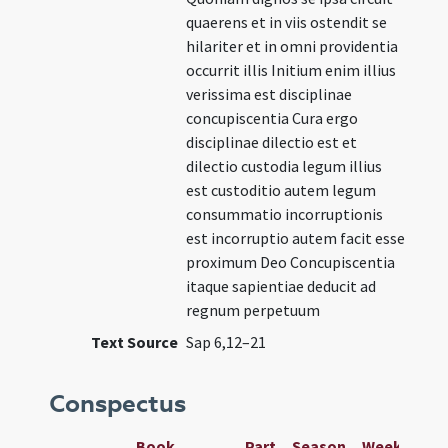
quaerens et in viis ostendit se
hilariter et in omni providentia
occurrit illis Initium enim illius
verissima est disciplinae
concupiscentia Cura ergo
disciplinae dilectio est et
dilectio custodia legum illius
est custoditio autem legum
consummatio incorruptionis
est incorruptio autem facit esse
proximum Deo Concupiscentia
itaque sapientiae deducit ad
regnum perpetuum
Text Source
Sap 6,12–21
Conspectus
Book
Part
Season
Week
Day