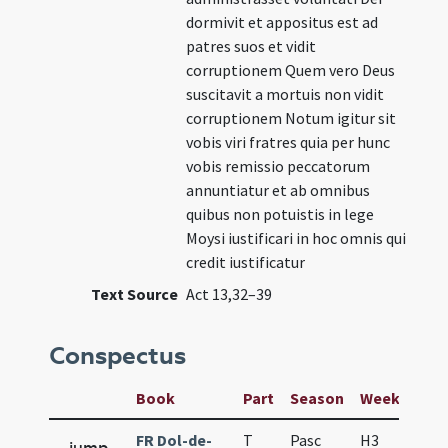
dormivit et appositus est ad
patres suos et vidit
corruptionem Quem vero Deus
suscitavit a mortuis non vidit
corruptionem Notum igitur sit
vobis viri fratres quia per hunc
vobis remissio peccatorum
annuntiatur et ab omnibus
quibus non potuistis in lege
Moysi iustificari in hoc omnis qui
credit iustificatur
Text Source
Act 13,32–39
Conspectus
Book
Part
Season
Week
Day
FR Dol-de-
T
Pasc
H3
f6
jump