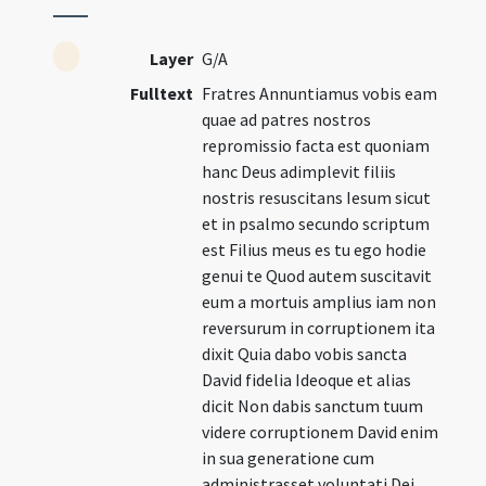
Layer
G/A
Fulltext
Fratres Annuntiamus vobis eam
quae ad patres nostros
repromissio facta est quoniam
hanc Deus adimplevit filiis
nostris resuscitans Iesum sicut
et in psalmo secundo scriptum
est Filius meus es tu ego hodie
genui te Quod autem suscitavit
eum a mortuis amplius iam non
reversurum in corruptionem ita
dixit Quia dabo vobis sancta
David fidelia Ideoque et alias
dicit Non dabis sanctum tuum
videre corruptionem David enim
in sua generatione cum
administrasset voluntati Dei