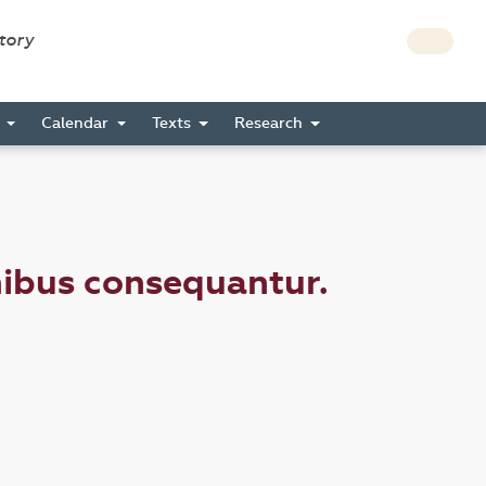
story
s
Calendar
Texts
Research
ibus consequantur.