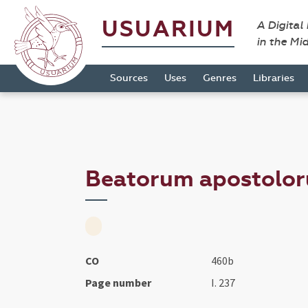
USUARIUM
A Digital
in the Mi
Sources
Uses
Genres
Libraries
Beatorum apostoloru
CO
460b
Page number
I. 237