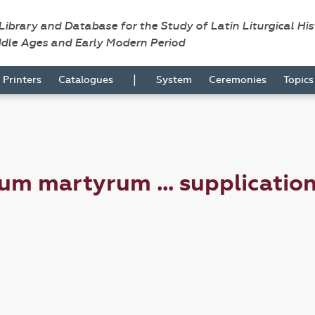
 Library and Database for the Study of Latin Liturgical Hi
ddle Ages and Early Modern Period
|
Printers
Catalogues
System
Ceremonies
Topic
m martyrum ... supplication