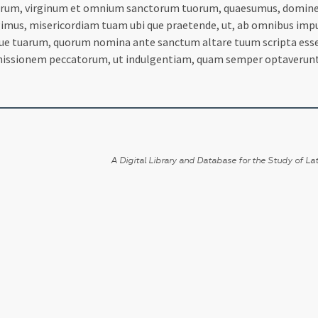
um, virginum et omnium sanctorum tuorum, quaesumus, domine, i
s, misericordiam tuam ubi que praetende, ut, ab omnibus impug
e tuarum, quorum nomina ante sanctum altare tuum scripta ess
missionem peccatorum, ut indulgentiam, quam semper optaverunt, 
A Digital Library and Database for the Study of Lat