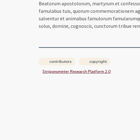
Beatorum apostolorum, martyrum et confessor
famulabus tuis, quorum commemorationem agimu
salventur et animabus famulorum famularumqu
solus, domine, cognoscis, cunctorum tribue re
contributors
copyright
Strigonometer Research Platform 2.0