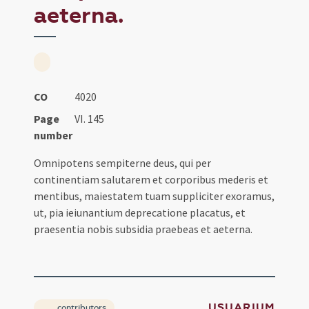
aeterna.
CO
4020
Page
VI. 145
number
Omnipotens sempiterne deus, qui per
continentiam salutarem et corporibus mederis et
mentibus, maiestatem tuam suppliciter exoramus,
ut, pia ieiunantium deprecatione placatus, et
praesentia nobis subsidia praebeas et aeterna.
USUARIUM
contributors