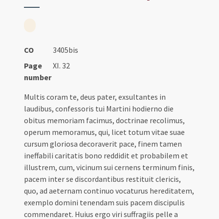
CO
3405bis
Page
XI. 32
number
Multis coram te, deus pater, exsultantes in
laudibus, confessoris tui Martini hodierno die
obitus memoriam facimus, doctrinae recolimus,
operum memoramus, qui, licet totum vitae suae
cursum gloriosa decoraverit pace, finem tamen
ineffabili caritatis bono reddidit et probabilem et
illustrem, cum, vicinum sui cernens terminum finis,
pacem inter se discordantibus restituit clericis,
quo, ad aeternam continuo vocaturus hereditatem,
exemplo domini tenendam suis pacem discipulis
commendaret. Huius ergo viri suffragiis pelle a