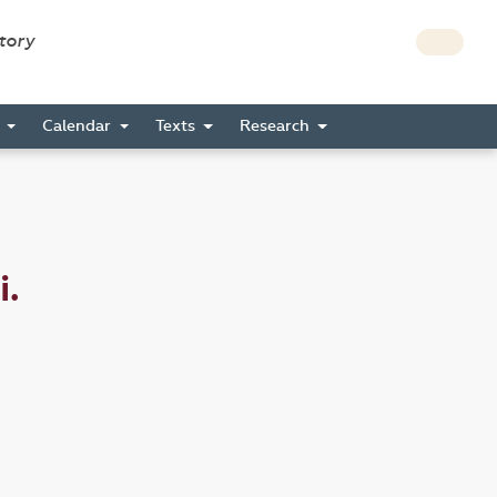
story
s
Calendar
Texts
Research
i.