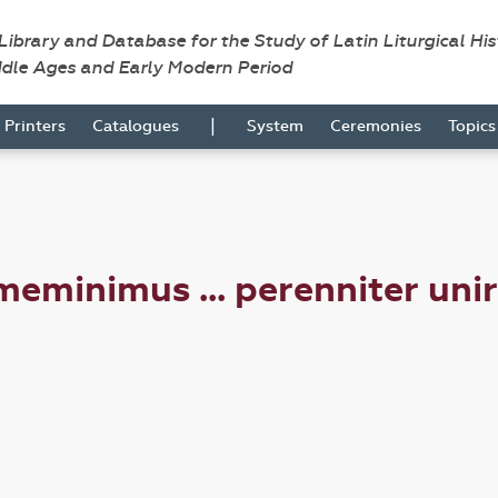
 Library and Database for the Study of Latin Liturgical Hi
ddle Ages and Early Modern Period
|
Printers
Catalogues
System
Ceremonies
Topic
minimus ... perenniter unir