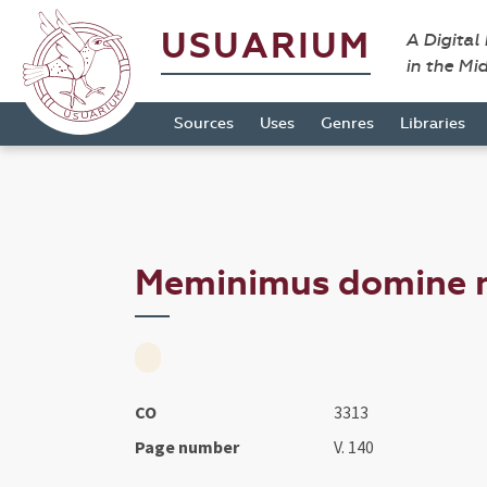
USUARIUM
A Digital
in the Mi
Sources
Uses
Genres
Libraries
Meminimus domine me
CO
3313
Page number
V. 140