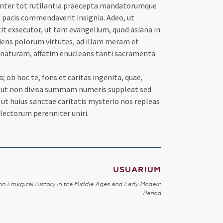
inter tot rutilantia praecepta mandatorumque
 pacis commendaverit insignia. Adeo, ut
titit exsecutor, ut tam evangelium, quod asiana in
dens polorum virtutes, ad illam meram et
 naturam, affatim enucleans tanti sacramenta
 ob hoc te, fons et caritas ingenita, quae,
e, ut non divisa summam numeris suppleat sed
ut huius sanctae caritatis mysterio nos repleas
electorum perenniter uniri.
USUARIUM
in Liturgical History in the Middle Ages and Early Modern
Period