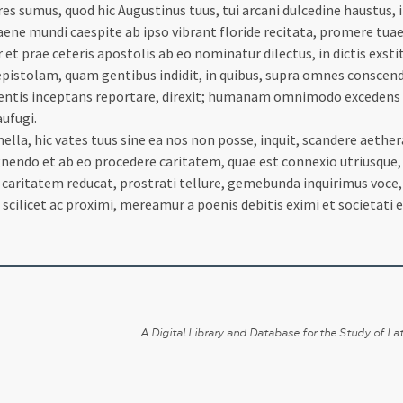
umus, quod hic Augustinus tuus, tui arcani dulcedine haustus, 
ene mundi caespite ab ipso vibrant floride recitata, promere tuae
tor et prae ceteris apostolis ab eo nominatur dilectus, in dictis exs
epistolam, quam gentibus indidit, in quibus, supra omnes conscen
mentis inceptans reportare, direxit; humanam omnimodo excedens
ufugi.
la, hic vates tuus sine ea nos non posse, inquit, scandere aethera;
gignendo et ab eo procedere caritatem, quae est connexio utriusqu
caritatem reducat, prostrati tellure, gemebunda inquirimus voce, 
i scilicet ac proximi, mereamur a poenis debitis eximi et societati 
A Digital Library and Database for the Study of Lat