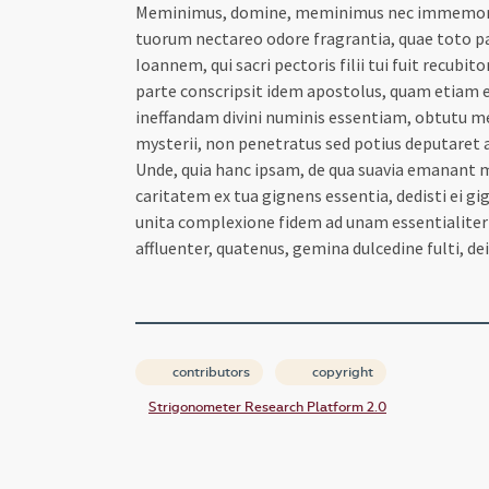
Meminimus, domine, meminimus nec immemores s
tuorum nectareo odore fragrantia, quae toto pa
Ioannem, qui sacri pectoris filii tui fuit recubi
parte conscripsit idem apostolus, quam etiam 
ineffandam divini numinis essentiam, obtutu 
mysterii, non penetratus sed potius deputaret a
Unde, quia hanc ipsam, de qua suavia emanant mel
caritatem ex tua gignens essentia, dedisti ei 
unita complexione fidem ad unam essentialiter 
affluenter, quatenus, gemina dulcedine fulti, de
contributors
copyright
Strigonometer Research Platform 2.0