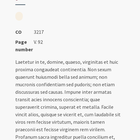
CO
3217
Page
V. 92
number
Laetetur in te, domine, quaeso, virginitas et huic
proxima congaudeat continentia. Non sexum
quaerunt huiusmodi bella sed animum; non
mucronis confidentiam sed pudoris; non etiam
discussuras sed causas. Impune inter armatas
transit acies innocens conscientia; quae
superaverit crimina, superat et metalla. Facile
vincit alios, quisque se vicerit et, cum laudabile sit
viros rem fecisse virtutum, maioris tamen
praeconii est fecisse virginem rem virilem.
Profanum sacra ingreditur puella concilium et,