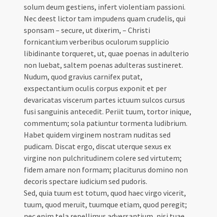
solum deum gestiens, infert violentiam passioni.
Nec deest lictor tam impudens quam crudelis, qui
sponsam – secure, ut dixerim, – Christi
fornicantium verberibus oculorum supplicio
libidinante torqueret, ut, quae poenas in adulterio
non luebat, saltem poenas adulteras sustineret.
Nudum, quod gravius carnifex putat,
exspectantium oculis corpus exponit et per
devaricatas viscerum partes ictuum sulcos cursus
fusi sanguinis antecedit. Periit tuum, tortor inique,
commentum; sola patiuntur tormenta ludibrium.
Habet quidem virginem nostram nuditas sed
pudicam. Discat ergo, discat uterque sexus ex
virgine non pulchritudinem colere sed virtutem;
fidem amare non formam; placiturus domino non
decoris spectare iudicium sed pudoris.
Sed, quia tuum est totum, quod haec virgo vicerit,
tuum, quod meruit, tuumque etiam, quod peregit;
nec enim tela repellimus adversantium, nisi tuae