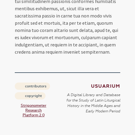
tui similitudinem passionis conformes humiliatis
mentibus exhibemus, ut, sicut illa vera et
sacratissima passio in carne tua non modo vivis
profuit sed et mortuis, ita per te etiam, quorum
nomina tuo coram altario sunt delata, apud te, qui
es iudex vivorum et mortuorum, culparum capiant
indulgentiam, ut requiem in te accipiant, in quem
credens anima requiem inveniet sempiternam.
USUARIUM
contributors
A Digital Library and Database
copyright
for the Study of Latin Liturgical
Strigonometer
History in the Middle Ages and
Research
Early Modern Period
Platform 2.0