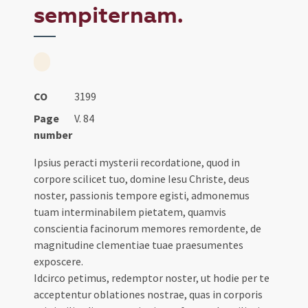
sempiternam.
CO
3199
Page
V. 84
number
Ipsius peracti mysterii recordatione, quod in
corpore scilicet tuo, domine Iesu Christe, deus
noster, passionis tempore egisti, admonemus
tuam interminabilem pietatem, quamvis
conscientia facinorum memores remordente, de
magnitudine clementiae tuae praesumentes
exposcere.
Idcirco petimus, redemptor noster, ut hodie per te
acceptentur oblationes nostrae, quas in corporis