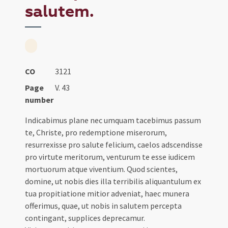
salutem.
CO
3121
Page
V. 43
number
Indicabimus plane nec umquam tacebimus passum
te, Christe, pro redemptione miserorum,
resurrexisse pro salute felicium, caelos adscendisse
pro virtute meritorum, venturum te esse iudicem
mortuorum atque viventium. Quod scientes,
domine, ut nobis dies illa terribilis aliquantulum ex
tua propitiatione mitior adveniat, haec munera
offerimus, quae, ut nobis in salutem percepta
contingant, supplices deprecamur.