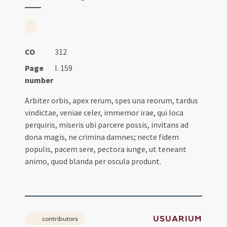
CO
312
Page
I. 159
number
Arbiter orbis, apex rerum, spes una reorum, tardus
vindictae, veniae celer, immemor irae, qui loca
perquiris, miseris ubi parcere possis, invitans ad
dona magis, ne crimina damnes; necte fidem
populis, pacem sere, pectora iunge, ut teneant
animo, quod blanda per oscula produnt.
USUARIUM
contributors