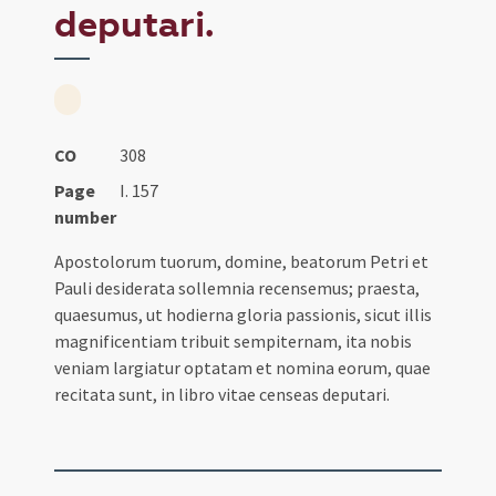
deputari.
CO
308
Page
I. 157
number
Apostolorum tuorum, domine, beatorum Petri et
Pauli desiderata sollemnia recensemus; praesta,
quaesumus, ut hodierna gloria passionis, sicut illis
magnificentiam tribuit sempiternam, ita nobis
veniam largiatur optatam et nomina eorum, quae
recitata sunt, in libro vitae censeas deputari.