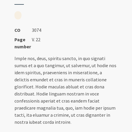
CO
3074
Page
V. 22
number
Imple nos, deus, spiritu sancto, in quo signati
sumus et a quo tangimur, ut salvemur, ut hodie nos
idem spiritus, praeveniens in miseratione, a
delictis emundet et cras in muneris collatione
glorificet. Hodie maculas abluat et cras dona
distribuat. Hodie linguam nostram in voce
confessionis aperiat et cras eandem faciat
praedicare magnalia tua, quo, iam hodie per ipsum
tacti, ita eluamur a crimine, ut cras dignanter in
nostra iubeat corda introire.