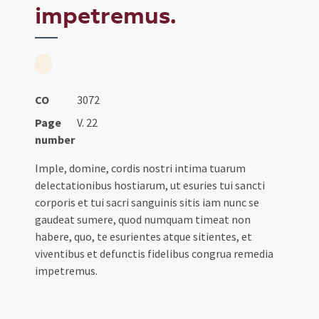
impetremus.
CO
3072
Page
V. 22
number
Imple, domine, cordis nostri intima tuarum
delectationibus hostiarum, ut esuries tui sancti
corporis et tui sacri sanguinis sitis iam nunc se
gaudeat sumere, quod numquam timeat non
habere, quo, te esurientes atque sitientes, et
viventibus et defunctis fidelibus congrua remedia
impetremus.