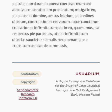
piacula; non durando poena coerceat reum sed
absolvat miseratio iam prostratum; mitiga in eo,
pie pater et domine, aestus febrium, putredines
ulcerum, contractiones nervorum atque cunctarum
cruciationes infirmitatum; sit in eo, quaesumus, ita
respectus pie parcentis, ut nec infirmitatum
ulterius saucietur stimulis nec poenam post
transitum sentiat de commissis.
USUARIUM
contributors
A Digital Library and Database
copyright
for the Study of Latin Liturgical
Strigonometer
History in the Middle Ages and
Research
Early Modern Period
Platform 2.0