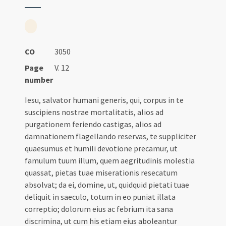
CO
3050
Page
V. 12
number
Iesu, salvator humani generis, qui, corpus in te
suscipiens nostrae mortalitatis, alios ad
purgationem feriendo castigas, alios ad
damnationem flagellando reservas, te suppliciter
quaesumus et humili devotione precamur, ut
famulum tuum illum, quem aegritudinis molestia
quassat, pietas tuae miserationis resecatum
absolvat; da ei, domine, ut, quidquid pietati tuae
deliquit in saeculo, totum in eo puniat illata
correptio; dolorum eius ac febrium ita sana
discrimina, ut cum his etiam eius aboleantur